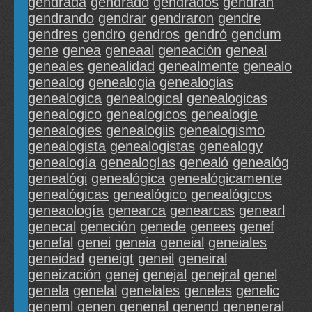
gendrada
gendrado
gendrados
gendran
gendrando
gendrar
gendraron
gendre
gendres
gendro
gendros
gendró
gendum
gene
genea
geneaal
geneación
geneal
geneales
genealidad
genealmente
genealo
genealog
genealogia
genealogias
genealogica
genealogical
genealogicas
genealogico
genealogicos
genealogie
genealogies
genealogiis
genealogismo
genealogista
genealogistas
genealogy
genealogía
genealogías
genealó
genealóg
genealógi
genealógica
genealógicamente
genealógicas
genealógico
genealógicos
geneaología
genearca
genearcas
genearl
genecal
geneción
genede
genees
genef
genefal
genei
geneia
geneial
geneiales
geneidad
geneigt
geneil
geneiral
geneización
genej
genejal
genejral
genel
genela
genelal
genelales
geneles
genelic
geneml
genen
genenal
genend
geneneral