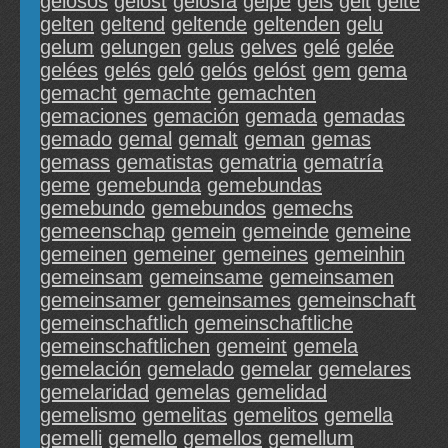
gelosos
gelost
gelosía
gelpe
gels
gelt
gelte
gelten
geltend
geltende
geltenden
gelu
gelum
gelungen
gelus
gelves
gelé
gelée
gelées
gelés
geló
gelós
gelóst
gem
gema
gemacht
gemachte
gemachten
gemaciones
gemación
gemada
gemadas
gemado
gemal
gemalt
geman
gemas
gemass
gematistas
gematria
gematría
geme
gemebunda
gemebundas
gemebundo
gemebundos
gemechs
gemeenschap
gemein
gemeinde
gemeine
gemeinen
gemeiner
gemeines
gemeinhin
gemeinsam
gemeinsame
gemeinsamen
gemeinsamer
gemeinsames
gemeinschaft
gemeinschaftlich
gemeinschaftliche
gemeinschaftlichen
gemeint
gemela
gemelación
gemelado
gemelar
gemelares
gemelaridad
gemelas
gemelidad
gemelismo
gemelitas
gemelitos
gemella
gemelli
gemello
gemellos
gemellum