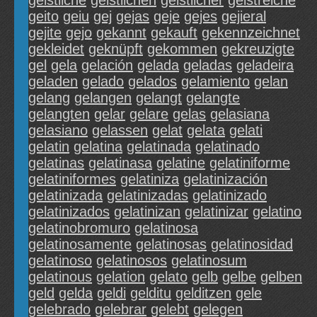
geistliche
geistlichen
geistlicher
geistreiche
geito
geiu
gej
gejas
geje
gejes
gejieral
gejite
gejo
gekannt
gekauft
gekennzeichnet
gekleidet
geknüpft
gekommen
gekreuzigte
gel
gela
gelación
gelada
geladas
geladeira
geladen
gelado
gelados
gelamiento
gelan
gelang
gelangen
gelangt
gelangte
gelangten
gelar
gelare
gelas
gelasiana
gelasiano
gelassen
gelat
gelata
gelati
gelatin
gelatina
gelatinada
gelatinado
gelatinas
gelatinasa
gelatine
gelatiniforme
gelatiniformes
gelatiniza
gelatinización
gelatinizada
gelatinizadas
gelatinizado
gelatinizados
gelatinizan
gelatinizar
gelatino
gelatinobromuro
gelatinosa
gelatinosamente
gelatinosas
gelatinosidad
gelatinoso
gelatinosos
gelatinosum
gelatinous
gelation
gelato
gelb
gelbe
gelben
geld
gelda
geldi
gelditu
gelditzen
gele
gelebrado
gelebrar
gelebt
gelegen