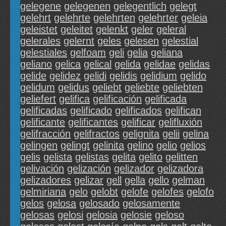
gelegene
gelegenen
gelegentlich
gelegt
gelehrt
gelehrte
gelehrten
gelehrter
geleia
geleistet
geleitet
gelenkt
geler
geleral
gelerales
gelernt
geles
gelesen
gelestial
gelestiales
gelfoam
geli
gelia
geliana
geliano
gelica
gelical
gelida
gelidae
gelidas
gelide
gelidez
gelidi
gelidis
gelidium
gelido
gelidum
gelidus
geliebt
geliebte
geliebten
geliefert
gelifica
gelificación
gelificada
gelificadas
gelificado
gelificados
gelifican
gelificante
gelificantes
gelificar
gelifluxión
gelifracción
gelifractos
gelignita
gelii
gelina
gelingen
gelingt
gelinita
gelino
gelio
gelios
gelis
gelista
gelistas
gelita
gelito
gelitten
gelivación
gelización
gelizador
gelizadora
gelizadores
gelizar
gell
gella
gello
gelman
gelmiriana
gelo
gelobt
gelofe
gelofes
gelofo
gelos
gelosa
gelosado
gelosamente
gelosas
gelosi
gelosia
gelosie
geloso