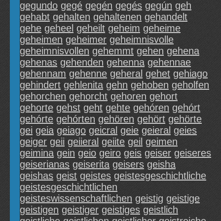
gegundo
gegé
gegén
gegés
gegún
geh
gehabt
gehalten
gehaltenen
gehandelt
gehe
geheel
geheilt
geheim
geheime
geheimen
geheimer
geheimnisvolle
geheimnisvollen
gehemmt
gehen
gehena
gehenas
gehenden
gehenna
gehennae
gehennam
gehenne
geheral
gehet
gehiago
gehindert
gehlenita
gehn
gehoben
geholfen
gehorchen
gehorcht
gehoren
gehort
gehorte
gehst
geht
gehte
gehóren
gehórt
gehórte
gehórten
gehören
gehört
gehörte
gei
geia
geiago
geicral
geie
geieral
geies
geiger
geii
geiieral
geiite
geil
geimen
geimina
gein
geio
geiro
geis
geiser
geiseres
geiserianas
geiserita
geisers
geisha
geishas
geist
geistes
geistesgeschichtliche
geistesgeschichtlichen
geisteswissenschaftlichen
geistig
geistige
geistigen
geistiger
geistiges
geistlich