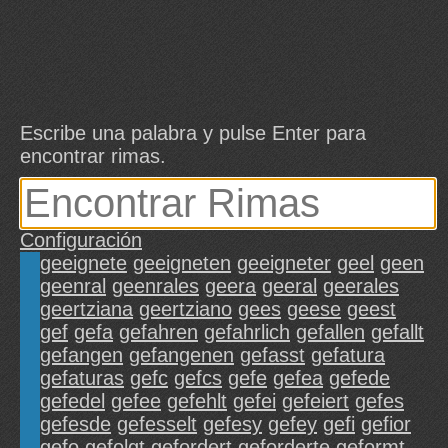
Escribe una palabra y pulse Enter para
encontrar rimas.
Configuración
geeignete
geeigneten
geeigneter
geel
geen
geenral
geenrales
geera
geeral
geerales
geertziana
geertziano
gees
geese
geest
gef
gefa
gefahren
gefahrlich
gefallen
gefallt
gefangen
gefangenen
gefasst
gefatura
gefaturas
gefc
gefcs
gefe
gefea
gefede
gefedel
gefee
gefehlt
gefei
gefeiert
gefes
gefesde
gefesselt
gefesy
gefey
gefi
gefior
gefo
gefolgt
gefordert
geforderte
geformt