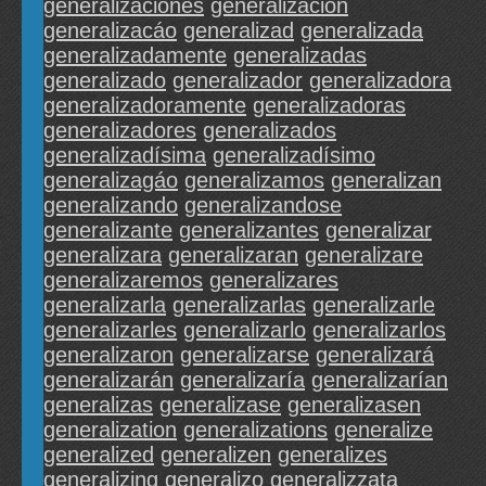
generalizaciones
generalización
generalizacáo
generalizad
generalizada
generalizadamente
generalizadas
generalizado
generalizador
generalizadora
generalizadoramente
generalizadoras
generalizadores
generalizados
generalizadísima
generalizadísimo
generalizagáo
generalizamos
generalizan
generalizando
generalizandose
generalizante
generalizantes
generalizar
generalizara
generalizaran
generalizare
generalizaremos
generalizares
generalizarla
generalizarlas
generalizarle
generalizarles
generalizarlo
generalizarlos
generalizaron
generalizarse
generalizará
generalizarán
generalizaría
generalizarían
generalizas
generalizase
generalizasen
generalization
generalizations
generalize
generalized
generalizen
generalizes
generalizing
generalizo
generalizzata