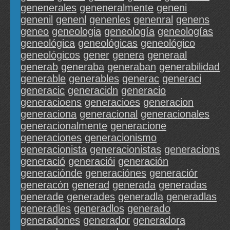
genenerales
geneneralmente
geneni
genenil
genenl
genenles
genenral
genens
geneo
geneologia
geneología
geneologías
geneológica
geneológicas
geneológico
geneológicos
gener
genera
generaal
generab
generaba
generaban
generabilidad
generable
generables
generac
generaci
generacic
generacidn
generacio
generacioens
generacioes
generacion
generaciona
generacional
generacionales
generacionalmente
generacione
generaciones
generacionismo
generacionista
generacionistas
generacions
generació
generaciói
generación
generaciónde
generaciónes
generaciór
generacón
generad
generada
generadas
generade
generades
generadla
generadlas
generadles
generadlos
generado
generadones
generador
generadora