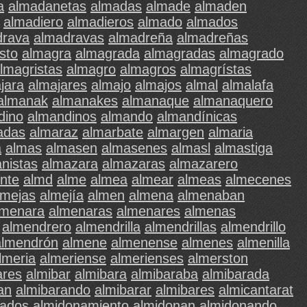
a
almadanetas
almadas
almade
almaden
almadiero
almadieros
almado
almados
drava
almadravas
almadreña
almadreñas
sto
almagra
almagrada
almagradas
almagrado
lmagristas
almagro
almagros
almagrístas
jara
almajares
almajo
almajos
almal
almalafa
almanak
almanakes
almanaque
almanaquero
dino
almandinos
almando
almandínicas
adas
almaraz
almarbate
almargen
almaria
á
almas
almasen
almasenes
almasl
almastiga
nistas
almazara
almazaras
almazarero
nte
almd
alme
almea
almear
almeas
almecenes
lmejas
almejía
almen
almena
almenaban
lmenara
almenaras
almenares
almenas
almendrero
almendrilla
almendrillas
almendrillo
almendrón
almene
almenense
almenes
almenilla
lmeria
almeriense
almerienses
almerston
ares
almibar
almibara
almibaraba
almibarada
an
almibarando
almibarar
almibares
almicantarat
nados
almidonamiento
almidonan
almidonando