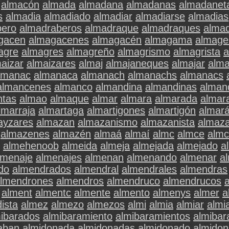
almacón
almada
almadana
almadanas
almadanet
s
almadia
almadiado
almadiar
almadiarse
almadias
bero
almadraberos
almadraque
almadraques
alma
gacen
almagacenes
almagacén
almagama
almage
agre
almagres
almagreño
almagrismo
almagrista
a
aizar
almaizares
almaj
almajaneques
almajar
alma
lmanac
almanaca
almanach
almanachs
almanacs
almancenes
almanco
almandina
almandinas
alman
ntas
almao
almaque
almar
almara
almarada
almar
lmarraja
almartaga
almartigones
almartigón
almar
ayzares
almazan
almazanismo
almazanista
almaza
almazenes
almazén
almaá
almaí
almc
almce
almc
almehenoob
almeida
almeja
almejada
almejado
a
lmenaje
almenajes
almenan
almenando
almenar
a
do
almendrados
almendral
almendrales
almendras
lmendrones
almendros
almendruco
almendrucos
alment
almentc
almente
almento
almenys
almer
a
ista
almez
almezo
almezos
almi
almia
almiar
almi
ibarados
almibaramiento
almibaramientos
almibar
aban
almidonada
almidonadas
almidonado
almido