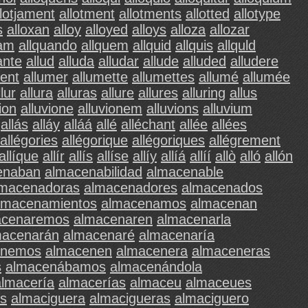
llotjament
allotment
allotments
allotted
allotype
s
alloxan
alloy
alloyed
alloys
alloza
allozar
uam
allquando
allquem
allquid
allquis
allquld
ante
allud
alluda
alludar
allude
alluded
alludere
ent
allumer
allumette
allumettes
allumé
allumée
llur
allura
alluras
allure
allures
alluring
allus
ion
alluvione
alluvionem
alluvions
alluvium
allás
alláy
alláá
allé
alléchant
allée
allées
allégories
allégorique
allégoriques
allégrement
allíque
allír
allís
allíse
allíy
allíá
allíí
allò
alló
allón
enaban
almacenabilidad
almacenable
lmacenadoras
almacenadores
almacenados
lmacenamientos
almacenamos
almacenan
acenaremos
almacenaren
almacenarla
macenarán
almacenaré
almacenaría
enemos
almacenen
almacenera
almaceneras
s
almacenábamos
almacenándola
almacería
almacerías
almaceu
almaceues
os
almaciguera
almacigueras
almaciguero