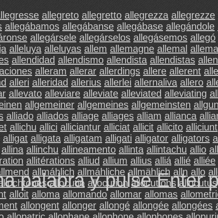
llegresse
allegreto
allegretto
allegrezza
allegrezze
s
allegábamos
allegábanse
allegábase
allegándole
gáronse
allegársele
allegárselos
allegásemos
allegó
ja
alleluya
alleluyas
allem
allemagne
allemal
allem
es
allendidad
allendismo
allendista
allendistas
allen
raciones
alleram
allerar
allerdings
allere
allerent
all
nd
alleri
alleridad
allerius
allerlei
allernaliva
allero
al
ar
allevato
alleviare
alleviate
alleviated
alleviating
al
einen
allgemeiner
allgemeines
allgemeinsten
allgu
s
alliado
alliados
alliage
alliages
alliam
allianca
alli
et
allichu
allici
alliciantur
alliciat
allicit
allicito
alliciunt
alligat
alligata
alligatam
alligati
alligator
alligators
a
allina
allinchu
allineamento
allinta
allintachu
allio
al
ération
allitérations
alliud
allium
allius
alliá
allié
alliée
allmend
allmáhlich
allmáhliche
allmählich
alln
allo
al
na palabra y pulse Enter 
allochtones
allocutio
allocution
allocutions
allocutus
nt
alloit
alloma
allomando
allomar
allomas
allometri
ment
allongent
allonger
allongé
allongée
allongées
o
allopatric
allophane
allophone
allophones
allopuri