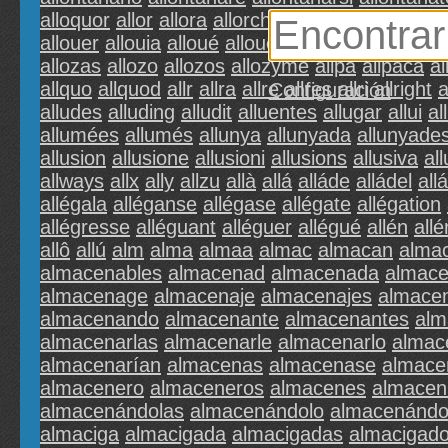
alloquor
allor
allora
allorche
allorché
allori
allo
allouer
allouia
alloué
allouée
allow
allowable
a
allozas
allozo
allozos
allozyme
allpa
allpaca
al
allquo
allquod
allr
allra
allre
allres
allri
allright
a
Configuración
alludes
alluding
alludit
alluentes
allugar
allui
all
allumées
allumés
allunya
allunyada
allunyade
allusion
allusione
allusioni
allusions
allusiva
al
allways
allx
ally
allzu
allà
allá
alláde
alládel
allá
allégala
alléganse
allégase
allégate
allégation
allégresse
alléguant
alléguer
allégué
allén
allé
allô
allú
alm
alma
almaa
almac
almacan
alma
almacenables
almacenad
almacenada
almac
almacenage
almacenaje
almacenajes
almace
almacenando
almacenante
almacenantes
alm
almacenarlas
almacenarle
almacenarlo
almac
almacenarían
almacenas
almacenase
almace
almacenero
almaceneros
almacenes
almaceni
almacenándolas
almacenándolo
almacenándo
almaciga
almacigada
almacigadas
almacigad