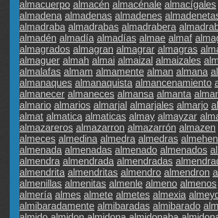
almacuerpo
almacén
almacénale
almacígales
almadena
almadenas
almadenes
almadeneta
almadraba
almadrabas
almadrabera
almadra
almadén
almadía
almadías
almae
almaf
alma
almagrados
almagran
almagrar
almagras
alm
almaguer
almah
almai
almaizal
almaizales
alm
almalafas
almam
almamente
alman
almana
a
almanaques
almanaquista
almancenamiento
almanecer
almaneces
almansa
almanta
alma
almario
almarios
almarjal
almarjales
almarjo
a
almat
almatica
almaticas
almay
almayzar
alm
almazareros
almazarron
almazarrón
almazen
almeces
almedina
almedra
almedras
almehen
almenada
almenadas
almenado
almenados
a
almendra
almendrada
almendradas
almendra
almendrita
almendritas
almendro
almendron
a
almenillas
almenitas
almenle
almeno
almenos
almería
almes
almete
almetes
almexia
almeyd
almibaradamente
almibaradas
almibarado
alm
almido
almidon
almidona
almidonaba
almidon