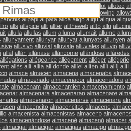
ro
allorquando
allorum
allos
allosteric
allot
alloted
a
llowance
allowances
allowcd
allowed
allowing
allow
lpanchis
allpapi
allpata
allqa
allqo
allqu
allqua
allq
llro
alls
allspice
allt
allter
alltheweb
allto
allu
allucin
uit
allulla
allullas
allum
alluma
allumait
allume
allum
s
allunyament
allunyar
allunyat
allunyats
allunyen
a
lusive
allusivo
alluvial
alluviale
alluviales
alluvio
alluv
i
allál
allán
allánase
allándome
allándose
alláredes
allégations
allégeance
allégement
alléger
allégorie
rent
allés
allí
allía
allídonde
allíel
allíen
allíi
allíj
allíl
ccn
almace
almacen
almacena
almacenaba
almac
enadas
almacenado
almacenador
almacenadora
a
nale
almacenam
almacenamien
almacenamiento
a
acenar
almacenara
almacenaran
almacenare
alm
enarlos
almacenaron
almacenarse
almacenará
al
nasen
almacencito
almacencitos
almacene
almac
llo
almacenista
almacenistas
almaceno
almaceno
los
almacenándose
almacené
almacenó
almacer
o
almacigal
almacigar
almacigas
almacigo
almacig