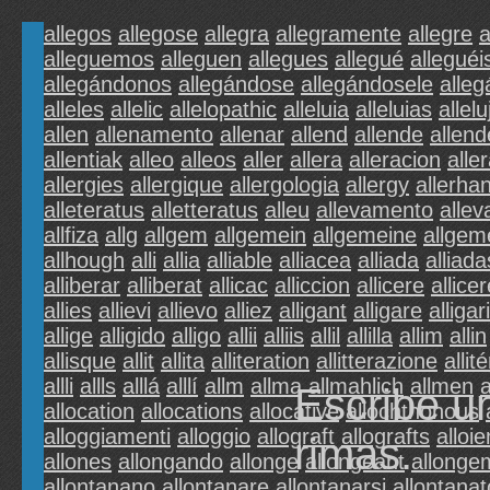
allegos
allegose
allegra
allegramente
allegre
a
alleguemos
alleguen
allegues
allegué
alleguéi
allegándonos
allegándose
allegándosele
alle
alleles
allelic
allelopathic
alleluia
alleluias
allelu
allen
allenamento
allenar
allend
allende
allend
allentiak
alleo
alleos
aller
allera
alleracion
alle
allergies
allergique
allergologia
allergy
allerha
alleteratus
alletteratus
alleu
allevamento
allev
allfiza
allg
allgem
allgemein
allgemeine
allgem
allhough
alli
allia
alliable
alliacea
alliada
alliada
alliberar
alliberat
allicac
alliccion
allicere
allicer
allies
allievi
allievo
alliez
alligant
alligare
alligari
allige
alligido
alligo
allii
alliis
allil
allilla
allim
allin
allisque
allit
allita
alliteration
allitterazione
allit
allli
allls
alllá
alllí
allm
allma
allmahlich
allmen
Escribe u
allocation
allocations
allocative
allochthonous
alloggiamenti
alloggio
allograft
allografts
alloie
rimas.
allones
allongando
allonge
allongeant
allonge
allontanano
allontanare
allontanarsi
allontanat