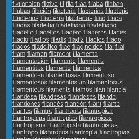
fiktionalen
fiktive
fil
fila
filaa
filaba
filaban
filabas
filación
filacteria
filacterias
filacterio
filacterios
filactería
filacterías
filad
filada
filadas
filadelfia
filadelfiana
filadelfiano
filadelfo
filadelfos
filadero
filaderos
filades
filadio
filadios
filadis
filadiz
filadlos
filado
filados
filadélfico
filae
filaginoides
filai
filal
filam
filamen
filament
filamenta
filamentación
filamente
filamentis
filamentitos
filamento
filamentos
filamentosa
filamentosas
filamentoso
filamentosos
filamentosum
filamentosus
filamentous
filaments
filamos
filan
filancia
filandesa
filandesas
filandeses
filando
filandones
filandés
filandón
filant
filante
filantes
filantro
filantropia
filantropica
filantropicas
filantropico
filantropicos
filantropismo
filantropista
filantropistas
filantropo
filantropos
filantropía
filantropías