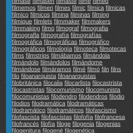
filmase
filmasen
filmaste
filme
filmed
filmemos
filmen
filmes
filmic
filmica
filmicas
filmico
filmicos
filmina
filminas
filming
filmique
filmlets
filmmaker
filmmakers
filmmaking
filmo
filmograf
filmografia
filmografla
filmografía
filmografías
filmográfica
filmográficas
filmográfico
filmográficos
filmología
filmoteca
filmotecas
films
filmstrips
filmábamos
filmándola
filmándolo
filmándolos
filmándome
filmándose
filmáramos
filmé
filmó
filn
filns
filo
filoanarquista
filoanarquistas
filobritánica
filocalia
filocarlista
filocastrista
filocastristas
filocomunismo
filocomunista
filocomunistas
filodendro
filodendros
filodio
filodios
filodramática
filodramáticas
filodramático
filodramáticos
filofascismo
filofascista
filofascistas
filofofía
filofrancesa
filofrancés
filofía
filoge
filogenia
filogenias
filogenitura
filogené
filogenética