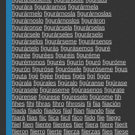
figurára
figuráramos
figurármela
figurármelo
figurárnosla
figurárnoslas
figurárnoslo
figurárnoslos
figuráron
figuráronse
figurársela
figurárselas
figurársele
figurárseles
figurárselo
figurárselos
figurárseme
figurársenos
figurártelo
figurás
figurásemos
figuré
figurée
figurées
figuréis
figuréme
figurémonos
figurés
figurín
figuró
figuróme
figurón
figuróse
figurósele
figuróseme
figus
figuta
figé
figée
figées
figés
figí
figón
figúrala
figúrales
figúralo
figúranse
figúrase
figúrasele
figúraseme
figúrasenos
figúrate
figúrense
figúrese
figúreselo
figúrome
fih
fihes
fihi
fihras
fihro
fihrosis
fii
fiia
fiiación
fiiada
fiiado
fiiados
fiial
fiian
fiiando
fiiar
fiiará
fiias
fiic
fiica
fiicil
fiico
fiido
fiie
fiiego
fiiel
fiien
fiiente
fiientes
fiier
fiiera
fiiere
fiierit
fiieron
fiierro
fiierte
fiierza
fiierzas
fiies
fiiese