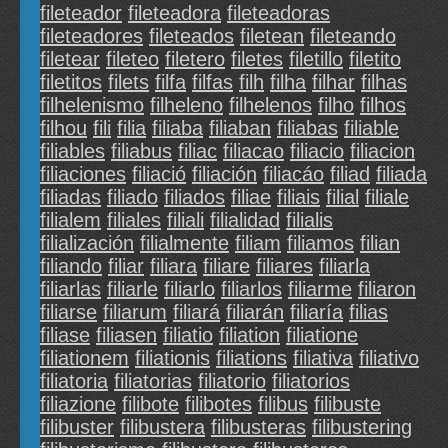
fileteador
fileteadora
fileteadoras
fileteadores
fileteados
filetean
fileteando
filetear
fileteo
filetero
filetes
filetillo
filetito
filetitos
filets
filfa
filfas
filh
filha
filhar
filhas
filhelenismo
filheleno
filhelenos
filho
filhos
filhou
fili
filia
filiaba
filiaban
filiabas
filiable
filiables
filiabus
filiac
filiacao
filiacio
filiacion
filiaciones
filiació
filiación
filiacáo
filiad
filiada
filiadas
filiado
filiados
filiae
filiais
filial
filiale
filialem
filiales
filiali
filialidad
filialis
filialización
filialmente
filiam
filiamos
filian
filiando
filiar
filiara
filiare
filiares
filiarla
filiarlas
filiarle
filiarlo
filiarlos
filiarme
filiaron
filiarse
filiarum
filiará
filiarán
filiaría
filias
filiase
filiasen
filiatio
filiation
filiatione
filiationem
filiationis
filiations
filiativa
filiativo
filiatoria
filiatorias
filiatorio
filiatorios
filiazione
filibote
filibotes
filibus
filibuste
filibuster
filibustera
filibusteras
filibustering