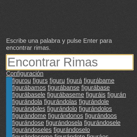
Escribe una palabra y pulse Enter para
encontrar rimas.
Configuración
figurou
figurs
figuru
figurá
figurábame
figurábamos
figurábanse
figurábase
figurábasele
figurábaseme
figuráis
figurán
figurándola
figurándolas
figurándole
figurándoles
figurándolo
figurándolos
figurándome
figurándonos
figurándoos
figurándose
figurándosela
figurándosele
figurándoseles
figurándoselo
figurándoseme
figurándote
figuráos