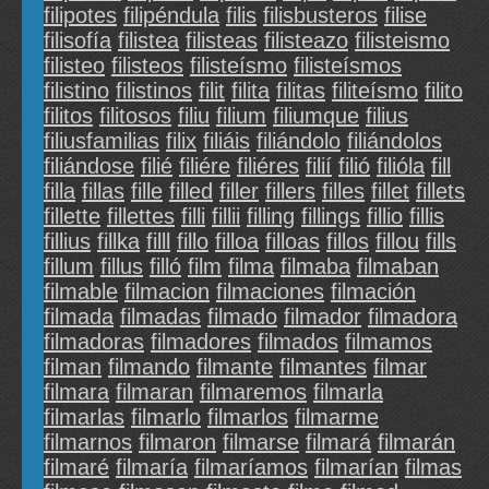
filipotes
filipéndula
filis
filisbusteros
filise
filisofía
filistea
filisteas
filisteazo
filisteismo
filisteo
filisteos
filisteísmo
filisteísmos
filistino
filistinos
filit
filita
filitas
filiteísmo
filito
filitos
filitosos
filiu
filium
filiumque
filius
filiusfamilias
filix
filiáis
filiándolo
filiándolos
filiándose
filié
filiére
filiéres
filií
filió
filióla
fill
filla
fillas
fille
filled
filler
fillers
filles
fillet
fillets
fillette
fillettes
filli
fillii
filling
fillings
fillio
fillis
fillius
fillka
filll
fillo
filloa
filloas
fillos
fillou
fills
fillum
fillus
filló
film
filma
filmaba
filmaban
filmable
filmacion
filmaciones
filmación
filmada
filmadas
filmado
filmador
filmadora
filmadoras
filmadores
filmados
filmamos
filman
filmando
filmante
filmantes
filmar
filmara
filmaran
filmaremos
filmarla
filmarlas
filmarlo
filmarlos
filmarme
filmarnos
filmaron
filmarse
filmará
filmarán
filmaré
filmaría
filmaríamos
filmarían
filmas