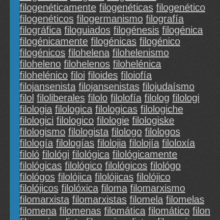
filogenéticamente
filogenéticas
filogenético
filogenéticos
filogermanismo
filografía
filográfica
filoguiados
filogénesis
filogénica
filogénicamente
filogénicas
filogénico
filogénicos
filohelena
filohelenismo
filoheleno
filohelenos
filohelénica
filohelénico
filoi
filoides
filoiofía
filojansenista
filojansenistas
filojudaísmo
filol
filoliberales
filolo
filolofía
filolog
filologi
filologia
filologica
filologicas
filologiche
filologici
filologico
filologie
filologiske
filologismo
filologista
filologo
filologos
filología
filologías
filolojia
filolojía
filoloxía
filoló
filológi
filológica
filológicamente
filológicas
filológico
filológicos
filológo
filológos
filolójica
filolójicas
filolójico
filolójicos
filolóxica
filoma
filomarxismo
filomarxista
filomarxistas
filomela
filomelas
filomena
filomenas
filomática
filomático
filon