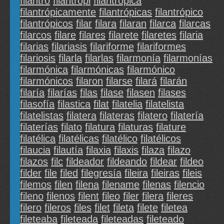
filantró
filantrópi
filantrópica
filantrópicamente
filantrópicas
filantrópico
filantrópicos
filar
filara
filaran
filarca
filarcas
filarcos
filare
filares
filarete
filaretes
filaria
filarias
filariasis
filariforme
filariformes
filariosis
filarla
filarlas
filarmonía
filarmonías
filarmónica
filarmónicas
filarmónico
filarmónicos
filaron
filarse
filará
filarán
filaría
filarías
filas
filase
filasen
filases
filasofía
filastica
filat
filatelia
filatelista
filatelistas
filatera
filateras
filatero
filatería
filaterías
filato
filatura
filaturas
filature
filatélica
filatélicas
filatélico
filatélicos
filaucia
filautía
filaxia
filaxis
filaza
filazo
filazos
filc
fildeador
fildeando
fildear
fildeo
filder
file
filed
filegresía
fileira
fileiras
fileis
filemos
filen
filena
filename
filenas
filencio
fileno
filenos
filent
fileo
filer
filera
fileres
filero
fileros
files
filet
fileta
filete
filetea
fileteaba
fileteada
fileteadas
fileteado