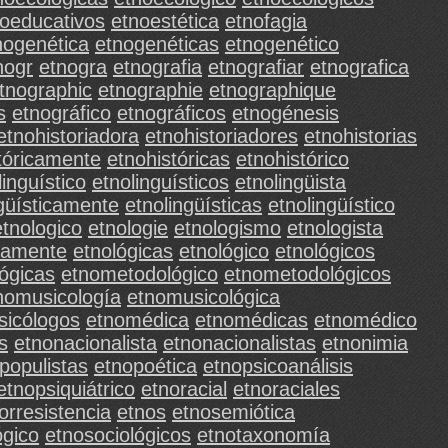
oeducativos
etnoestética
etnofagia
nogenética
etnogenéticas
etnogenético
nogr
etnogra
etnografia
etnografiar
etnografica
tnographic
etnographie
etnographique
s
etnográfico
etnográficos
etnogénesis
etnohistoriadora
etnohistoriadores
etnohistorias
tóricamente
etnohistóricas
etnohistórico
linguístico
etnolinguísticos
etnolingüista
ngüísticamente
etnolingüísticas
etnolingüístico
etnologico
etnologie
etnologismo
etnologista
camente
etnológicas
etnológico
etnológicos
ógicas
etnometodológico
etnometodológicos
nomusicología
etnomusicológica
sicólogos
etnomédica
etnomédicas
etnomédico
s
etnonacionalista
etnonacionalistas
etnonimia
populistas
etnopoética
etnopsicoanálisis
etnopsiquiátrico
etnoracial
etnoraciales
orresistencia
etnos
etnosemiótica
ógico
etnosociológicos
etnotaxonomía