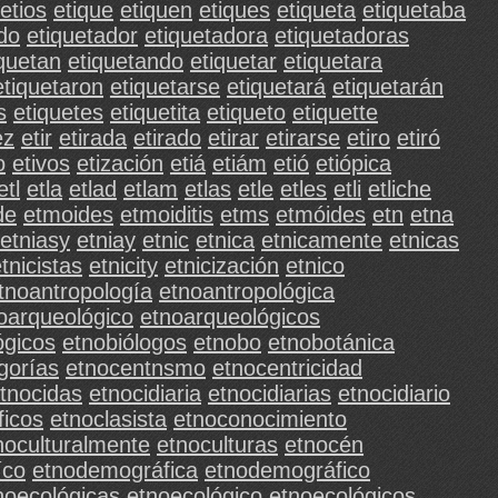
etios
etique
etiquen
etiques
etiqueta
etiquetaba
do
etiquetador
etiquetadora
etiquetadoras
iquetan
etiquetando
etiquetar
etiquetara
etiquetaron
etiquetarse
etiquetará
etiquetarán
s
etiquetes
etiquetita
etiqueto
etiquette
ez
etir
etirada
etirado
etirar
etirarse
etiro
etiró
o
etivos
etización
etiá
etiám
etió
etiópica
etl
etla
etlad
etlam
etlas
etle
etles
etli
etliche
de
etmoides
etmoiditis
etms
etmóides
etn
etna
etniasy
etniay
etnic
etnica
etnicamente
etnicas
tnicistas
etnicity
etnicización
etnico
tnoantropología
etnoantropológica
oarqueológico
etnoarqueológicos
ógicos
etnobiólogos
etnobo
etnobotánica
gorías
etnocentnsmo
etnocentricidad
tnocidas
etnocidiaria
etnocidiarias
etnocidiario
ficos
etnoclasista
etnoconocimiento
noculturalmente
etnoculturas
etnocén
íco
etnodemográfica
etnodemográfico
noecológicas
etnoecológico
etnoecológicos