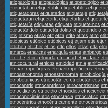
etiopatología
etiopatológica
etiopatológico
eti
etiquetaban
etiquetable
etiquetables
etiqueta
etiquetadores
etiquetados
etiquetaje
etiquetaj
etiquetaran
etiquetarla
etiquetarlas
etiquetarle
etiquetaría
etiquetas
etiquete
etiquetemos
eti
etiquetándola
etiquetándolas
etiquetándolo
et
etis
etismo
etista
etit
etita
etite
etites
etito
etit
etiópicas
etiópico
etiópicos
etj
etjam
etje
etjur
etlichen
etlicher
etlios
etlo
etlos
etlws
etlá
etm
etnarca
etnarcas
etnarquía
etnas
etnbargo
et
etniche
etnici
etnicida
etnicidad
etnicidade
etn
etnicocultural
etnicos
etniddad
etnie
etnificaci
etnoantropológicas
etnoantropológicos
etnoar
etnoastronomia
etnoastronomía
etnobiología
etnobotánicas
etnobotánico
etnobotánicos
et
etnocentris
etnocentrismo
etnocentrismos
etn
etnocidiarios
etnocidio
etnocidios
etnociencia
etnoconocimientos
etnocracia
etnocrático
etn
etnocéntrica
etnocéntricamente
etnocéntricas
etnodemográficos
etnodesarrollista
etnodesarr