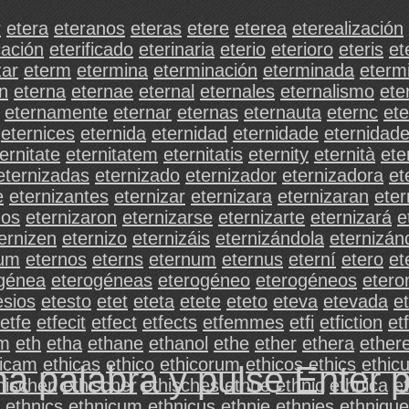
r
etera
eteranos
eteras
etere
eterea
eterealización
cación
eterificado
eterinaria
eterio
eterioro
eteris
et
zar
eterm
etermina
eterminación
eterminada
eterm
n
eterna
eternae
eternal
eternales
eternalismo
ete
eternamente
eternar
eternas
eternauta
eternc
et
eternices
eternida
eternidad
eternidade
eternidad
ernitate
eternitatem
eternitatis
eternity
eternità
ete
eternizadas
eternizado
eternizador
eternizadora
et
e
eternizantes
eternizar
eternizara
eternizaran
ete
nos
eternizaron
eternizarse
eternizarte
eternizará
e
ernizen
eternizo
eternizáis
eternizándola
eternizán
rum
eternos
eterns
eternum
eternus
eterní
etero
et
génea
eterogéneas
eterogéneo
eterogéneos
etero
esios
etesto
etet
eteta
etete
eteto
eteva
etevada
e
etfe
etfecit
etfect
etfects
etfemmes
etfi
etfiction
et
um
eth
etha
ethane
ethanol
ethe
ether
ethera
ether
hicam
ethicas
ethico
ethicorum
ethicos
ethics
ethic
na palabra y pulse Enter 
hischen
ethischer
ethisches
ethne
ethnic
ethnica
et
ethnics
ethnicum
ethnicus
ethnie
ethnies
ethnique