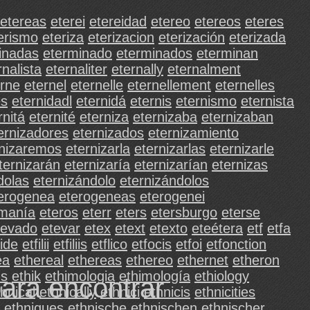
etereas
eterei
etereidad
etereo
etereos
eteres
erismo
eteriza
eterizacion
eterización
eterizada
inadas
eterminado
eterminados
eterminan
rnalista
eternaliter
eternally
eternalment
erne
eternel
eternelle
eternellement
eternelles
es
eternidadl
eternidá
eternis
eternismo
eternista
rnitá
eternité
eterniza
eternizaba
eternizaban
ernizadores
eternizados
eternizamiento
rnizaremos
eternizarla
eternizarlas
eternizarle
ternizarán
eternizaría
eternizarían
eternizas
dolas
eternizándolo
eternizándolos
erogenea
eterogeneas
eterogenei
manía
eteros
eterr
eters
etersburgo
eterse
tevado
etevar
etex
etext
etexto
eteétera
etf
etfa
fide
etfilii
etfiliis
etflico
etfocis
etfoi
etfonction
ea
ethereal
ethereas
ethereo
ethernet
etheron
us
ethik
ethimologia
ethimología
ethiology
para encontrar
hnical
ethnically
ethnici
ethnicis
ethnicities
ethniques
ethnische
ethnischen
ethnischer