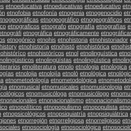
es
etnoeducativa
etnoeducativas
etnoeducativo
etn
ón
etnofobia
etnofonía
etnogenia
etnogenocidio
et
tnogeográficas
etnogeográfico
etnogeográficos
et
ico
etnograficos
etnografo
etnografía
etnografías
e
etnográfi
etnográfica
etnográficamente
etnográfica
os
etnogónico
etnohis
etnohistoria
etnohistoriador
history
etnohistoría
etnohistó
etnohistórica
etnohis
ohistóríco
etnohistórícos
etnol
etnolinguística
etno
nolingüisticos
etnolingüístas
etnolingüística
etnoli
iterarios
etnoliteratura
etnolo
etnologia
etnologica
logías
etnolojia
etnolojía
etnoló
etnológica
etnológi
ia
etnometodología
etnometodológica
etnometodol
gía
etnomusical
etnomusicales
etnomusicologia
et
cológicos
etnomusicóloga
etnomusicólogo
etnomu
etnonacionales
etnonacionalismo
etnonacionalismo
ico
etnopolíticos
etnopopulismo
etnopopulista
etno
o
etnopsicológicos
etnopsiquiatría
etnopsiquiátrica
giones
etnorregión
etnorreligiosa
etnorreligioso
etn
sociales
etnosociología
etnosociológica
etnosociol