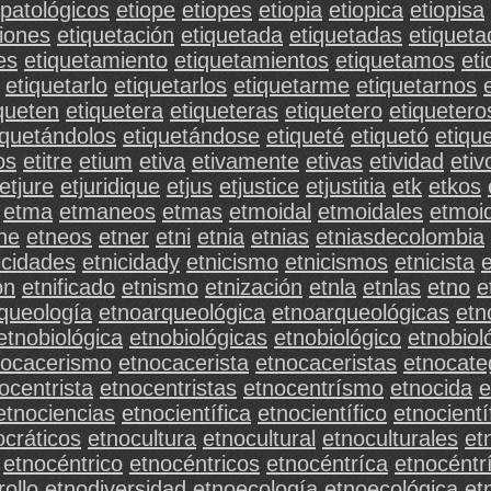
opatológicos
etiope
etiopes
etiopia
etiopica
etiopisa
ciones
etiquetación
etiquetada
etiquetadas
etiqueta
es
etiquetamiento
etiquetamientos
etiquetamos
et
etiquetarlo
etiquetarlos
etiquetarme
etiquetarnos
queten
etiquetera
etiqueteras
etiquetero
etiquetero
iquetándolos
etiquetándose
etiqueté
etiquetó
etiqu
os
etitre
etium
etiva
etivamente
etivas
etividad
etiv
etjure
etjuridique
etjus
etjustice
etjustitia
etk
etkos
etma
etmaneos
etmas
etmoidal
etmoidales
etmoi
ne
etneos
etner
etni
etnia
etnias
etniasdecolombia
icidades
etnicidady
etnicismo
etnicismos
etnicista
e
ón
etnificado
etnismo
etnización
etnla
etnlas
etno
e
queología
etnoarqueológica
etnoarqueológicas
etn
etnobiológica
etnobiológicas
etnobiológico
etnobiol
nocacerismo
etnocacerista
etnocaceristas
etnocate
ocentrista
etnocentristas
etnocentrísmo
etnocida
e
etnociencias
etnocientífica
etnocientífico
etnocientí
ocráticos
etnocultura
etnocultural
etnoculturales
et
etnocéntrico
etnocéntricos
etnocéntríca
etnocéntr
ollo
etnodiversidad
etnoecología
etnoecológica
et