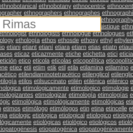
ethnobotanical
ethnobotany
ethnocentric
ethnocen
ographer
ethnographers
ethnographes
ethnograph
es
ethnographische
ethnographischen
ethnograph
hnolinguistic
ethnolinguistics
ethnolinguistique
ethn
ethnologist
ethnologists
ethnologue
ethnologues
et
ology
ethología
ethos
ethosde
ethosy
ethyl
ethyle
io
etiani
etiant
etianí
etiara
etiarn
etias
etiatn
etiaui
cases
eticaz
eticazmente
etiche
etichetta
etici
eticia
etición
etico
eticola
eticolas
eticopolítica
eticopolíti
ene
etiez
etii
etiim
etik
etil
etila
etilamina
etilamino
e
acético
etilendiaminotetracético
etilenglicol
etilengli
tilogía
etilos
etilsuccinato
etilén
etilénica
etilénico
e
mologica
etimologicamente
etimologico
etimologie
imologizantes
etimologizar
etimología
etimologías
e
ógic
etimológica
etimológicamente
etimológicas
et
o
etimos
etimólogo
etimólogos
etin
etina
etincelle
e
ogia
etiologic
etiologica
etiological
etiologico
etiologi
ológicamente
etiológicas
etiológico
etiológicos
etiol
tiopatogénesis
etiopatogénica
etiopatogénicament