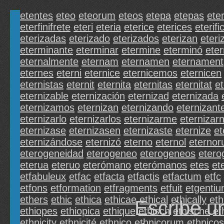
etentes
eteo
eteorum
eteos
etepa
etepas
ete
eterfinifrete
eteri
eteria
eterice
eterices
eterifi
eterizadas
eterizado
eterizados
eterizan
eteri
eterminante
eterminar
etermine
eterminó
eter
eternalmente
eternam
eternamen
eternament
eternes
eterni
eternice
eternicemos
eternicen
eternistas
eternit
eternita
eternitas
eternitat
et
eternizable
eternización
eternizad
eternizada
eternizamos
eternizan
eternizando
eternizant
eternizarlo
eternizarlos
eternizarme
eternizar
eternizase
eternizasen
eternizaste
eternize
et
eternizándose
eternizó
eterno
eternol
eterno
eterogeneidad
eterogeneo
eterogeneos
etero
eterua
eteruo
eterómano
eterómanos
etes
et
etfabuleux
etfac
etfacta
etfactis
etfactum
etfc
etfons
etformation
etfragments
etfuit
etgenti
ethers
ethic
ethica
ethicae
ethical
ethically
et
Escribe u
ethiopes
ethiopica
ethique
ethisch
ethische
et
ethnicity
ethnicité
ethnico
ethnicorum
ethnicos