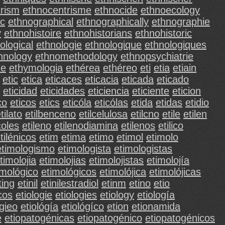
trism
ethnocentrisme
ethnocide
ethnoecology
ic
ethnographical
ethnographically
ethnographie
y
ethnohistoire
ethnohistorians
ethnohistoric
ological
ethnologie
ethnologique
ethnologiques
hnology
ethnomethodology
ethnopsychiatrie
ne
ethymologia
ethérea
ethéreo
eti
etia
etiain
etic
etica
eticaces
eticacia
eticada
eticado
eticidad
eticidades
eticiencia
eticiente
eticion
co
eticos
etics
eticóla
eticólas
etida
etidas
etidio
tilato
etilbenceno
etilcelulosa
etilcno
etile
etilen
coles
etileno
etilenodiamina
etilenos
etilico
tilénicos
etim
etima
etimo
etimol
etimolo
etimologismo
etimologista
etimologistas
timolojia
etimolojias
etimolojistas
etimolojía
imológico
etimológicos
etimolójica
etimolójicas
ting
etinil
etinilestradiol
etinm
etino
etio
cos
etiologie
etiologies
etiology
etiología
ógieo
etiológía
etiológíco
etion
etionamida
e
etiopatogénicas
etiopatogénico
etiopatogénicos