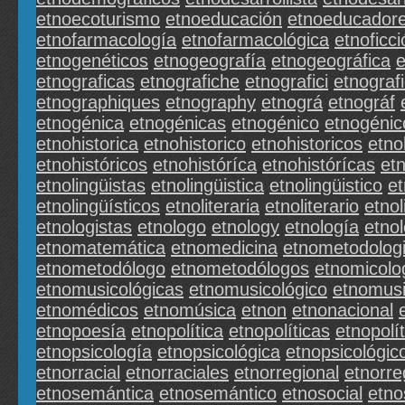
etnoecoturismo
etnoeducación
etnoeducador
etnofarmacología
etnofarmacológica
etnoficci
etnogenéticos
etnogeografía
etnogeográfica
e
etnograficas
etnografiche
etnografici
etnograf
etnographiques
etnography
etnográ
etnográf
etnogénica
etnogénicas
etnogénico
etnogénic
etnohistorica
etnohistorico
etnohistoricos
etno
etnohistóricos
etnohistóríca
etnohistórícas
etn
etnolingüistas
etnolingüistica
etnolingüistico
et
etnolingüísticos
etnoliteraria
etnoliterario
etnol
etnologistas
etnologo
etnology
etnología
etno
etnomatemática
etnomedicina
etnometodolog
etnometodólogo
etnometodólogos
etnomicolo
etnomusicológicas
etnomusicológico
etnomusi
etnomédicos
etnomúsica
etnon
etnonacional
etnopoesía
etnopolítica
etnopolíticas
etnopolít
etnopsicología
etnopsicológica
etnopsicológic
etnorracial
etnorraciales
etnorregional
etnorre
etnosemántica
etnosemántico
etnosocial
etno