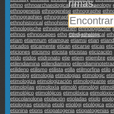
rimas.
ethno
ethnoarchaeological
ethnoarchaeology
ethnogenesis
ethnogenése
ethnographe
ethn
ethnographies
ethnographique
ethnographiqu
ethnohistorical
ethnohistorique
ethnohistory
et
ethnologische
ethnologischen
ethnologischer
ethnos
ethnoscapes
etho
ethoi
ethological
eth
Configuración
etiam
etiamnum
etiamque
etiamsi
etian
etiand
eticados
eticamente
etican
eticarse
eticas
eti
eticiones
eticismo
eticista
eticistas
eticización
etido
etidos
etidronato
etie
etiem
etiembre
eti
etilendiamina
etilendiamino
etilendiaminotetra
etilideno
etilismo
etilista
etilla
etilmorfina
etilo
e
etimolog
etimologia
etimologias
etimologic
eti
etimologiza
etimologización
etimologizante
et
etimolojías
etimoloxía
etimoló
etimológi
etimol
etimolójico
etimolójicos
etimolóxica
etimolóxic
etiocolanolona
etiolación
etioladas
etiolo
etiol
etiologías
etiolojía
etioló
etiológi
etiológica
eti
etionina
etions
etiopatogenia
etiopatogenias
e