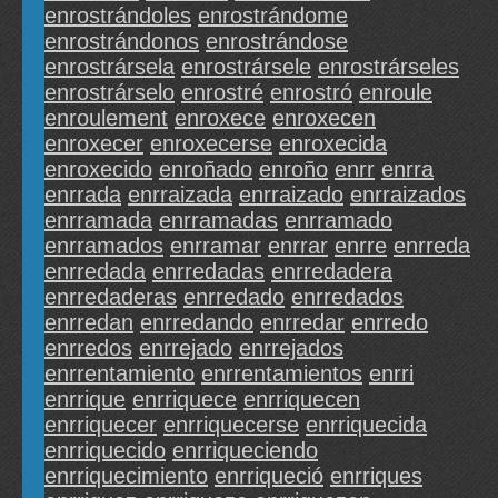
enrostrándoles
enrostrándome
enrostrándonos
enrostrándose
enrostrársela
enrostrársele
enrostrárseles
enrostrárselo
enrostré
enrostró
enroule
enroulement
enroxece
enroxecen
enroxecer
enroxecerse
enroxecida
enroxecido
enroñado
enroño
enrr
enrra
enrrada
enrraizada
enrraizado
enrraizados
enrramada
enrramadas
enrramado
enrramados
enrramar
enrrar
enrre
enrreda
enrredada
enrredadas
enrredadera
enrredaderas
enrredado
enrredados
enrredan
enrredando
enrredar
enrredo
enrredos
enrrejado
enrrejados
enrrentamiento
enrrentamientos
enrri
enrrique
enrriquece
enrriquecen
enrriquecer
enrriquecerse
enrriquecida
enrriquecido
enrriqueciendo
enrriquecimiento
enrriqueció
enrriques