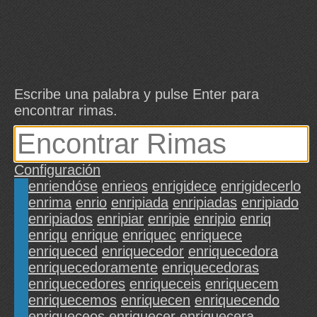
Escribe una palabra y pulse Enter para
encontrar rimas.
Configuración
enriendóse
enrieos
enrigidece
enrigidecerlo
enrima
enrio
enripiada
enripiadas
enripiado
enripiados
enripiar
enripie
enripio
enriq
enriqu
enrique
enriquec
enriquece
enriqueced
enriquecedor
enriquecedora
enriquecedoramente
enriquecedoras
enriquecedores
enriqueceis
enriquecem
enriquecemos
enriquecen
enriquecendo
enriqueceos
enriquecer
enriquecera