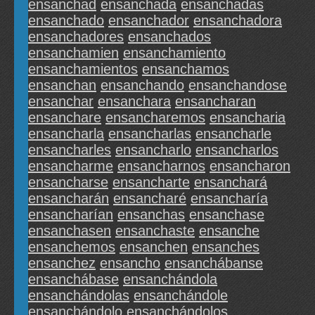
ensanchad
ensanchada
ensanchadas
ensanchado
ensanchador
ensanchadora
ensanchadores
ensanchados
ensanchamien
ensanchamiento
ensanchamientos
ensanchamos
ensanchan
ensanchando
ensanchandose
ensanchar
ensanchara
ensancharan
ensanchare
ensancharemos
ensancharia
ensancharla
ensancharlas
ensancharle
ensancharles
ensancharlo
ensancharlos
ensancharme
ensancharnos
ensancharon
ensancharse
ensancharte
ensanchará
ensancharán
ensancharé
ensancharía
ensancharían
ensanchas
ensanchase
ensanchasen
ensanchaste
ensanche
ensanchemos
ensanchen
ensanches
ensanchez
ensancho
ensanchábanse
ensanchábase
ensanchándola
ensanchándolas
ensanchándole
ensanchándolo
ensanchándolos