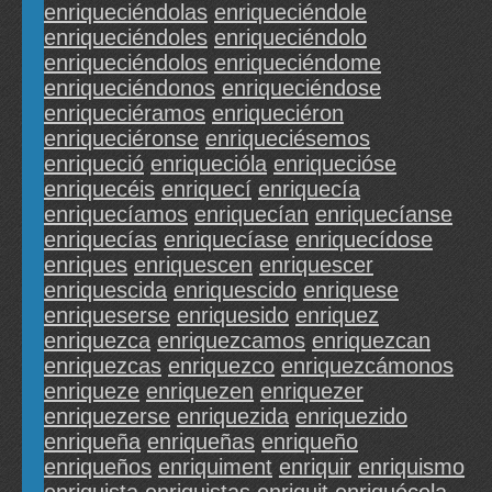
enriqueciéndolas
enriqueciéndole
enriqueciéndoles
enriqueciéndolo
enriqueciéndolos
enriqueciéndome
enriqueciéndonos
enriqueciéndose
enriqueciéramos
enriqueciéron
enriqueciéronse
enriqueciésemos
enriqueció
enriquecióla
enriquecióse
enriquecéis
enriquecí
enriquecía
enriquecíamos
enriquecían
enriquecíanse
enriquecías
enriquecíase
enriquecídose
enriques
enriquescen
enriquescer
enriquescida
enriquescido
enriquese
enriqueserse
enriquesido
enriquez
enriquezca
enriquezcamos
enriquezcan
enriquezcas
enriquezco
enriquezcámonos
enriqueze
enriquezen
enriquezer
enriquezerse
enriquezida
enriquezido
enriqueña
enriqueñas
enriqueño
enriqueños
enriquiment
enriquir
enriquismo