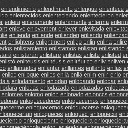
enlendimienlo
enlendimiento
enlengua
enlentece
ido
enlentecidos
enlenteciendo
enlentecieron
enle
er
enlera
enleramenle
enleramente
enlerma
enler
ant
enleve
enlevement
enlever
enlevitada
enlevita
nlie
enlienda
enliende
enlienden
enliendo
enlienza
ent
enlightens
enlightment
enligo
enlin
enlina
enlire
tados
enlistamiento
enlistamos
enlistan
enlistando
stará
enlistarán
enlistaré
enlistas
enliste
enlisted
en
enlistó
enliteusis
enlitéusis
enlitéutico
enliv
enliven
ado
enllantados
enllantar
enllantes
enllanto
enllas
e
enlloc
enlloque
enllos
enllà
enllá
enlm
enln
enlo
e
dala
enlodamiento
enlodan
enlodando
enlodar
enl
nlodará
enlodas
enlodazada
enlodazadas
enlodaz
enlomes
enlomo
enlon
enlonado
enlonccs
enlonc
cedoras
enloquecedores
enloquecemos
enloquece
oquecerme
enloquecernos
enloquecerse
enloquecer
nloquecerían
enloqueces
enloqueci
enloquecia
enl
ueciendo
enloqueciente
enloqueciera
enloqueciera
enloqueciéndola
enloqueciéndole
enloqueciéndolo