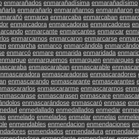
o
enmarañados
enmarañadísima
enmarañadísimo
ñarla
enmarañarlo
enmarañarnos
enmarañaron
e
nmarañó
enmarca
enmarcaba
enmarcaban
enmarc
dor
enmarcadora
enmarcadoras
enmarcadores
en
arcando
enmarcante
enmarcantes
enmarcar
enma
los
enmarcarnos
enmarcaron
enmarcarse
enmarc
en
enmarcha
enmarco
enmarcándola
enmarcándo
se
enmarcó
enmare
enmarida
enmaridada
enmari
enmarque
enmarquemos
enmarquen
enmarques
ascaraba
enmascaraban
enmascarable
enmascar
enmascaradora
enmascaradoras
enmascaradores
an
enmascarando
enmascarante
enmascarantes
nmascararlos
enmascararme
enmascararnos
enma
enmascarase
enmascarasen
enmascare
enmasca
ándolos
enmascarándose
enmascaró
enmase
enm
medad
enmedallado
enmedallados
enmedar
enmed
as
enmelado
enmelados
enmelar
enmelas
enmele
ble
enmendables
enmendacion
enmendaciones
en
ndadores
enmendados
enmendadura
enmendadu
enmendandose
enmendante
enmendantes
enmend