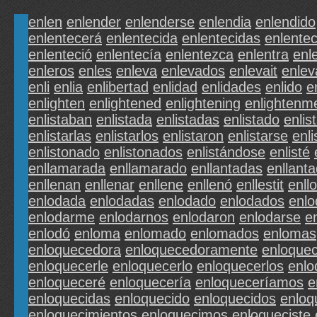
enlen
enlender
enlenderse
enlendia
enlendido
enlentecerá
enlentecida
enlentecidas
enlentec
enlenteció
enlentecía
enlentezca
enlentra
enl
enleros
enles
enleva
enlevados
enlevait
enlev
enli
enlia
enlibertad
enlidad
enlidades
enlido
e
enlighten
enlightened
enlightening
enlightenm
enlistaban
enlistada
enlistadas
enlistado
enlis
enlistarlas
enlistarlos
enlistaron
enlistarse
enli
enlistonado
enlistonados
enlistándose
enlisté
enllamarada
enllamarado
enllantadas
enllant
enllenan
enllenar
enllene
enllenó
enllestit
enllo
enlodada
enlodadas
enlodado
enlodados
enlo
enlodarme
enlodarnos
enlodaron
enlodarse
e
enlodó
enloma
enlomado
enlomados
enlomas
enloquecedora
enloquecedoramente
enloque
enloquecerle
enloquecerlo
enloquecerlos
enl
enloqueceré
enloquecería
enloqueceríamos
e
enloquecidas
enloquecido
enloquecidos
enloq
enloquecimientos
enloquecimos
enloqueciste