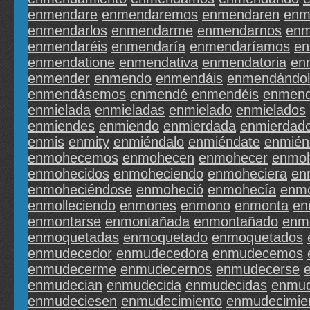
enmendare
enmendaremos
enmendaren
enm
enmendarlos
enmendarme
enmendarnos
enm
enmendaréis
enmendaría
enmendaríamos
en
enmendatione
enmendativa
enmendatoria
en
enmender
enmendo
enmendáis
enmendándo
enmendásemos
enmendé
enmendéis
enmen
enmielada
enmieladas
enmielado
enmielados
enmiendes
enmiendo
enmierdada
enmierdad
enmis
enmity
enmiéndalo
enmiéndate
enmién
enmohecemos
enmohecen
enmohecer
enmoh
enmohecidos
enmoheciendo
enmoheciera
en
enmoheciéndose
enmoheció
enmohecía
enm
enmolleciendo
enmones
enmono
enmonta
en
enmontarse
enmontañada
enmontañado
enm
enmoquetadas
enmoquetado
enmoquetados
enmudecedor
enmudecedora
enmudecemos
enmudecerme
enmudecernos
enmudecerse
enmudecian
enmudecida
enmudecidas
enmud
enmudeciesen
enmudecimiento
enmudecimie