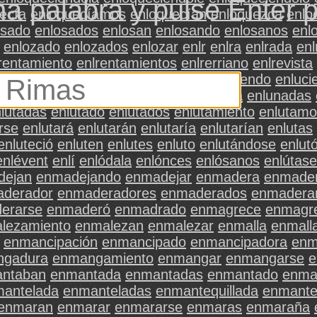
na palabra y pulse Enter 
ecía
enloquecíamos
enloquecían
enloquezca
enlo
osado
enlosados
enlosan
enlosando
enlosanos
enl
enlozado
enlozados
enlozar
enlr
enlra
enlrada
enl
rentamiento
enlrentamientos
enlrerriano
enlrevista
s
enlucido
enlucidores
enlucidos
enluciendo
enluci
nluminures
enluminés
enluna
enlunada
enlunadas
lutadas
enlutado
enlutados
enlutamiento
enlutamo
rse
enlutará
enlutarán
enlutaría
enlutarían
enlutas
enluteció
enluten
enlutes
enluto
enlutándose
enlut
enlévent
enlí
enlódala
enlónces
enlósanos
enlútase
dejan
enmadejando
enmadejar
enmadera
enmader
derador
enmaderadores
enmaderados
enmadera
erarse
enmaderó
enmadrado
enmagrece
enmagr
lezamiento
enmalezan
enmalezar
enmalla
enmall
enmancipación
enmancipado
enmancipadora
enm
ngadura
enmangamiento
enmangar
enmangarse
e
ntaban
enmantada
enmantadas
enmantado
enma
antelada
enmanteladas
enmantequillada
enmante
enmaran
enmarar
enmararse
enmaras
enmaraña