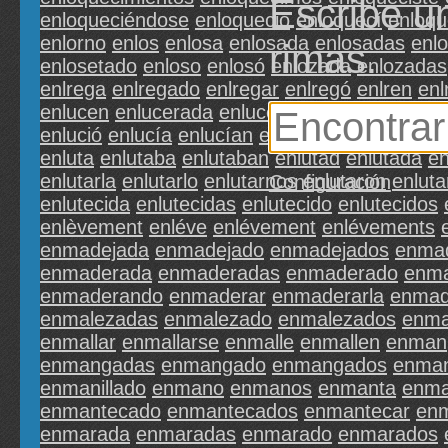
Escribe u
enloqueciéndose
enloqueció
enloquecí
enloqu
enlorno
enlos
enlosa
enlosada
enlosadas
enl
rimas.
enlosetado
enloso
enlosó
enlozada
enlozadas
enlrega
enlregado
enlregar
enlregó
enlren
enl
enlucen
enlucerada
enluces
enlucida
enlucida
enlució
enlucía
enlucían
enlugar
enluminure
e
enluta
enlutaba
enlutaban
enlutad
enlutada
en
enlutarla
enlutarlo
enlutarnos
enlutaron
enluta
Configuración
enlutecida
enlutecidas
enlutecido
enlutecidos
enlèvement
enléve
enlévement
enlévements
enmadejada
enmadejado
enmadejados
enma
enmaderada
enmaderadas
enmaderado
enma
enmaderando
enmaderar
enmaderarla
enmad
enmalezadas
enmalezado
enmalezados
enma
enmallar
enmallarse
enmalle
enmallen
enman
enmangadas
enmangado
enmangados
enma
enmanillado
enmano
enmanos
enmanta
enma
enmantecado
enmantecados
enmantecar
enm
enmarada
enmaradas
enmarado
enmarados