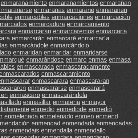
enmarañamiento
enmarañamientos
enmarañan
nmarañarse
enmarañas
enmarañe
enmarañen
able
enmarcables
enmarcaciones
enmarcación
marcados
enmarcadura
enmarcamiento
rcara
enmarcaran
enmarcaremos
enmarcarla
ará
enmarcarán
enmarcaré
enmarcaría
las
enmarcándole
enmarcándolo
dado
enmaridan
enmaridar
enmaridarse
enmarqué
enmarándose
enmaró
enmas
enmasa
ables
enmascarada
enmascaradamente
enmascarados
enmascaramiento
enmascarar
enmascarara
enmascararan
scararon
enmascararse
enmascarará
ren
enmascaro
enmascarándola
asillado
enmasillar
enmateria
enmayor
iatamente
enmedio
enmediode
enmedió
n
enmelenada
enmelenado
enmen
enmend
mendación
enmendad
enmendada
enmendadas
ras
enmendais
enmendalla
enmendallo
aos
enmendar
enmendara
enmendaran