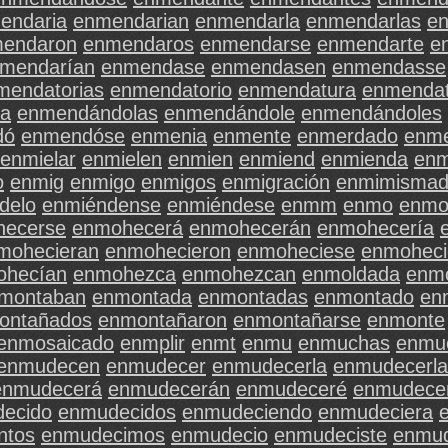
endaria
enmendarian
enmendarla
enmendarlas
en
endaron
enmendaros
enmendarse
enmendarte
e
mendarían
enmendase
enmendasen
enmendasse
mendatorias
enmendatorio
enmendatura
enmendat
la
enmendándolas
enmendándole
enmendándoles
dó
enmendóse
enmenia
enmente
enmerdado
enm
enmielar
enmielen
enmien
enmiend
enmienda
enm
o
enmig
enmigo
enmigos
enmigración
enmimisma
delo
enmiéndense
enmiéndese
enmm
enmo
enmo
ecerse
enmohecerá
enmohecerán
enmohecería
mohecieran
enmohecieron
enmoheciese
enmoheci
ohecían
enmohezca
enmohezcan
enmoldada
enmo
montaban
enmontada
enmontadas
enmontado
en
ontañados
enmontañaron
enmontañarse
enmonte
enmosaicado
enmplir
enmt
enmu
enmuchas
enmu
enmudecen
enmudecer
enmudecerla
enmudecerla
enmudecerá
enmudecerán
enmudeceré
enmudece
ecido
enmudecidos
enmudeciendo
enmudeciera
ntos
enmudecimos
enmudecio
enmudeciste
enmud