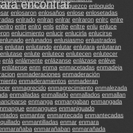
para encontrar
quezcan
enloquezcas
enloquezco
enloquido
osar
enlosaron
enlosaños
enlose
enlosetadas
radas
enlrado
enlran
enlrar
enlraron
enlrc
enlre
enlro
enlrt
enlró
enls
enlte
enltre
enlu
enluce
eron
enlucimiento
enlucir
enlucirla
enlucirse
enlunado
enlunados
enlusiasmo
enlustrados
s
enlutan
enlutando
enlutar
enlutara
enlutaran
enlutase
enlute
enlutece
enlutecen
enlutecer
ó
enlá
enlámente
enlázanse
enlázase
enlève
enlútense
enm
enma
enmacetadas
enmadeja
acion
enmaderaciones
enmaderación
miento
enmaderamientos
enmaderan
ecer
enmagrecido
enmagrecimiento
enmalezada
ada
enmalladas
enmallado
enmallados
enmallan
anciparse
enmanga
enmangaban
enmangada
nmangue
enmangues
enmaniguado
ntados
enmantar
enmantecada
enmantecadas
quillado
enmantilladas
enmar
enmara
enmarañaba
enmarañaban
enmarañada