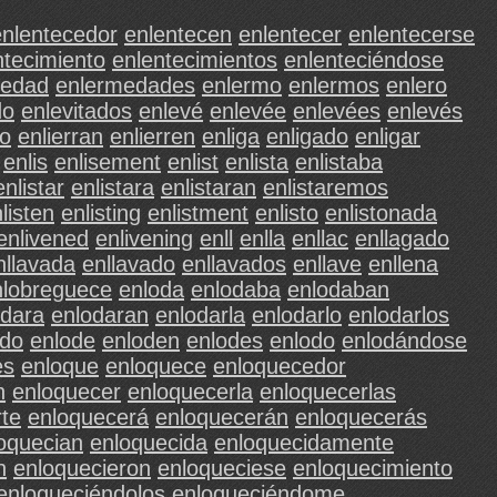
enlentecedor
enlentecen
enlentecer
enlentecerse
ntecimiento
enlentecimientos
enlenteciéndose
medad
enlermedades
enlermo
enlermos
enlero
do
enlevitados
enlevé
enlevée
enlevées
enlevés
do
enlierran
enlierren
enliga
enligado
enligar
enlis
enlisement
enlist
enlista
enlistaba
enlistar
enlistara
enlistaran
enlistaremos
listen
enlisting
enlistment
enlisto
enlistonada
enlivened
enlivening
enll
enlla
enllac
enllagado
nllavada
enllavado
enllavados
enllave
enllena
nlobreguece
enloda
enlodaba
enlodaban
odara
enlodaran
enlodarla
enlodarlo
enlodarlos
ado
enlode
enloden
enlodes
enlodo
enlodándose
es
enloque
enloquece
enloquecedor
n
enloquecer
enloquecerla
enloquecerlas
te
enloquecerá
enloquecerán
enloquecerás
oquecian
enloquecida
enloquecidamente
n
enloquecieron
enloqueciese
enloquecimiento
enloqueciéndolos
enloqueciéndome