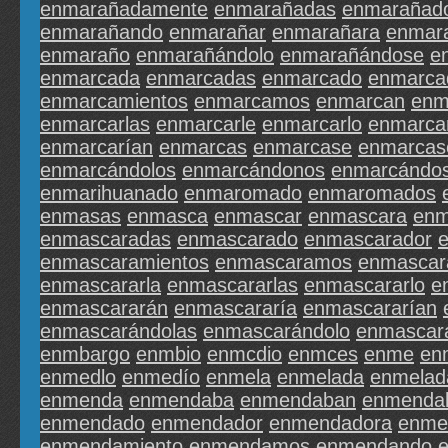
enmarañadamente
enmarañadas
enmarañad
enmarañando
enmarañar
enmarañara
enmara
enmaraño
enmarañándolo
enmarañándose
e
enmarcada
enmarcadas
enmarcado
enmarca
enmarcamientos
enmarcamos
enmarcan
enm
enmarcarlas
enmarcarle
enmarcarlo
enmarcar
enmarcarían
enmarcas
enmarcase
enmarcas
enmarcándolos
enmarcándonos
enmarcándo
enmarihuanado
enmaromado
enmaromados
enmasas
enmasca
enmascar
enmascara
enm
enmascaradas
enmascarado
enmascarador
enmascaramientos
enmascaramos
enmascar
enmascararla
enmascararlas
enmascararlo
e
enmascararán
enmascararía
enmascararían
enmascarándolas
enmascarándolo
enmascar
enmbargo
enmbio
enmcdio
enmces
enme
en
enmedlo
enmedío
enmela
enmelada
enmelad
enmenda
enmendaba
enmendaban
enmenda
enmendado
enmendador
enmendadora
enme
enmendamiento
enmendamos
enmendando