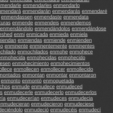
mendarle
enmendarles
enmendarlo
nmendará
enmendarán
enmendarás
enmendaré
enmendassen
enmendaste
enmendata
uras
enmende
enmendeis
enmendemos
enmendándolo
enmendándolos
enmendándose
eshed
enmi
enmicada
enmieda
enmiela
iendan
enmiendas
enmiende
enmienden
do
enminente
enminentemente
enminentes
chilado
enmochilados
enmohe
enmohece
enmohecida
enmohecidas
enmohecido
esen
enmohecimiento
enmohecimientos
llece
enmollecen
enmollecer
enmollecido
montados
enmontan
enmontar
enmontaron
enmonto
enmontó
enmoquetada
chos
enmude
enmudece
enmudeced
s
enmudecerle
enmudecerlo
enmudecerlos
ría
enmudecerían
enmudeces
enmudecia
enmudecieran
enmudecieron
enmudeciese
eciéndolo
enmudeció
enmudecéis
enmudecí