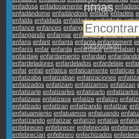
rimas.
enfadosa
enfadosamente
enfadosas
enfados
enfadándome
enfadándose
enfadé
enfadéis
e
enfalda
enfaldada
enfaldadas
enfaldado
enfa
enfance
enfances
enfanga
enfangaba
enfang
enfangando
enfangar
enfangara
enfangarme
enfans
enfant
enfanta
enfante
enfantement
e
Configuración
enfanís
enfar
enfarda
enfardaba
enfardaban
enfardaje
enfardamiento
enfardan
enfardand
enfardeladores
enfardelados
enfardelaje
enfa
enfat
enfati
enfatica
enfaticamente
enfaticas
enfatizaba
enfatizaban
enfatizaciones
enfatiz
enfatizados
enfatizam
enfatizamos
enfatizan
enfatizarle
enfatizarles
enfatizarlo
enfatizarlos
enfatizase
enfatizava
enfatize
enfatizo
enfati
enfatlzado
enfatlzan
enfatlzando
enfatlzar
enf
enfatuamiento
enfatuamos
enfatuando
enfatu
enfatízando
enfatízar
enfatízó
enfatúa
enfatú
enfebrecen
enfebrecer
enfebrecida
enfebreci
enfebrecían
enfebrero
enfechizados
enfedera