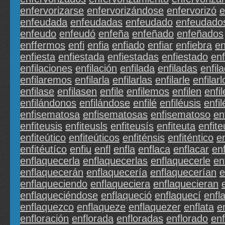
enfervorizarse
enfervorizándose
enfervorizó
e
enfeudada
enfeudadas
enfeudado
enfeudado
enfeudo
enfeudó
enfeña
enfeñado
enfeñados
enffermos
enfi
enfia
enfiado
enfiar
enfiebra
en
enfiesta
enfiestada
enfiestadas
enfiestado
enf
enfilaciones
enfilación
enfilada
enfiladas
enfil
enfilaremos
enfilarla
enfilarlas
enfilarle
enfilarl
enfilase
enfilasen
enfile
enfilemos
enfilen
enfil
enfilándonos
enfilándose
enfilé
enfiléusis
enfil
enfisematosa
enfisematosas
enfisematoso
en
enfiteusis
enfiteusls
enfiteusís
enfiteuta
enfite
enfiteútico
enfiteúticos
enfiténsis
enfiténtico
e
enfitéutíco
enfiu
enfl
enfla
enflaca
enflacar
en
enflaquecerla
enflaquecerlas
enflaquecerle
en
enflaquecerán
enflaquecería
enflaquecerían
e
enflaqueciendo
enflaqueciera
enflaquecieran
enflaqueciéndose
enflaqueció
enflaquecí
enfl
enflaquezco
enflaqueze
enflaquezer
enflata
e
enfloración
enflorada
enfloradas
enflorado
enf