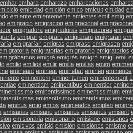
emhar
emhara
emharazo
emharcaciones
emharca
miciclo
emicidad
emición
emico
emicuit
emidad
em
ndo
emiente
emientemente
emientes
emif
emig
em
ao
emigracio
emigracion
emigracional
emigracione
ador
emigradora
emigradoras
emigradores
emigra
grants
emigrar
emigrara
emigraram
emigraran
emi
raría
emigrarían
emigras
emigrase
emigrasen
emi
emigratoria
emigratorias
emigratorio
emigratorios
emigrábamos
emigré
emigrés
emigró
emigí
emii
e
do
emilio
emilios
emilir
emilla
emillas
emim
emimen
ine
emineant
emineat
eminebat
eminen
eminence
minente
eminentem
eminentemen
eminentement
e
entiae
eminentiam
eminentibus
eminentior
eminen
minentissimo
eminentissimos
eminentissimum
emi
minentísimas
eminentísimo
eminentísimos
eminen
sta
eminus
emio
emios
emipleados
emipleo
emipre
a
emisarias
emisario
emisarios
emisariós
emiserit
sion
emisionaria
emisionario
emisione
emisiones
e
sivo
emisivos
emisió
emisión
emisiónes
emismo
e
o
emissa
emissae
emissaire
emissam
emissao
em