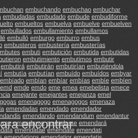
mbuchan
embuchando
embuchao
embuchar
a
embudadas
embudado
embude
embudiforme
uelto
embueltos
embuelva
embuelve
embuelven
embullados
embullamiento
embullamos
lé
embulló
emburgo
emburro
embus
o
embusteros
embustería
embusterías
mbutes
embuti
embutición
embutida
embutidas
utieron
embutimiento
embutimos
embutir
embutirá
embutirán
embutirían
embutiéndola
í
embutía
embutían
embuído
embuídos
embyar
embíado
embían
embíar
embías
embíe
embíen
emd
emde
emdo
eme
emea
emebelista
emece
ncia
emejante
emejantes
emejanza
emel
gogas
emenagogo
emenagogos
emenaza
da
emendadas
emendado
emendador
ndandis
emendando
emendandum
emendantur
para encontrar
arme
emendaron
emendarse
emendará
data
emendatae
emendate
emendati
s
emendations
emendatior
emendatis