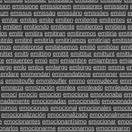
sion
emissione
emissionem
emissiones
emissioni
sum
emissus
emissáo
emissário
emissóes
emisti
e
emitar
emitas
emite
emiten
emitente
emitentes
e
e
emitien
emitiendo
emitiente
emitientes
emitiera
e
ios
emitir
emitira
emitiran
emitiremos
emitiria
emiti
itirás
emitiré
emitiría
emitiríamos
emitirían
emitiste
amos
emitiéronse
emitiésemos
emitió
emitióse
emi
ittet
emitti
emitting
emittit
emittitur
emittunt
emitt
te
emiuentes
emió
emj
emjambre
emjambres
emja
iargo
emlo
emlos
emlwrgo
emlxirgo
emm
emma
e
endare
emmendari
emmendatione
emmener
emm
as
emmitoufle
emmitoufler
emmo
emmudecer
emm
emnieza
emnización
emnlea
emnleado
emnleado
emoci
emocio
emocion
emociona
emocionaba
em
onadamente
emocionadas
emocionado
emocionad
ísimos
emocionais
emocional
emocionales
emocio
emocionalización
emocionalizado
emocionalment
e
emocionantes
emocionantísimo
emocionar
emoc
onarlos
emocionarme
emocionarnos
emocionaron