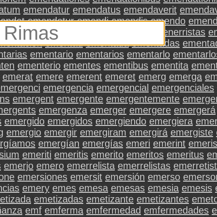
atum
emendatur
emendatus
emendaverit
emendav
endet
emendetur
emendi
emendis
emendo
emen
endóse
emenerrismo
emenerrista
emenerristas
e
mentación
ementad
ementada
ementadas
ementa
tarias
ementario
ementarios
ementarlo
ementarlo
ten
ementerio
ementes
ementibus
ementita
emen
emerat
emere
emerent
emeret
emerg
emerga
em
emergenci
emergencia
emergencial
emergenciales
ns
emergent
emergente
emergentemente
emerge
mergents
emergenza
emerger
emergere
emergerá
s
emergido
emergidos
emergiendo
emergiera
emer
g
emergio
emergir
emergiram
emergirá
emergiste
rgíamos
emergían
emergías
emeri
emerint
emeri
sium
emeriti
emeritis
emerito
emeritos
emeritus
em
s
emerjo
emero
emerrelista
emerrelistas
emerretis
one
emersiones
emersit
emersión
emerso
emerso
cias
emery
emes
emesa
emesas
emesia
emesis
etizada
emetizadas
emetizante
emetizantes
emet
anza
emf
emferma
emfermedad
emfermedades