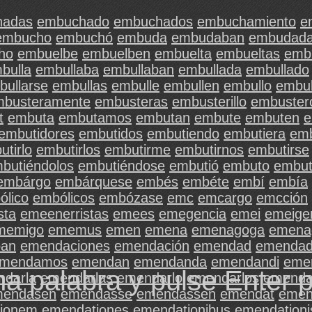
hadas
embuchado
embuchados
embuchamiento
e
embucho
embuchó
embuda
embudaban
embudad
ho
embuelbe
embuelben
embuelta
embueltas
emb
bulla
embullaba
embullaban
embullada
embullado
bullarse
embullas
embulle
embullen
embullo
embul
mbusteramente
embusteras
embusterillo
embuster
t
embuta
embutamos
embutan
embute
embuten
e
embutidores
embutidos
embutiendo
embutiera
emb
utirlo
embutirlos
embutirme
embutirnos
embutirse
butiéndolos
embutiéndose
embutió
embuto
embut
embárgo
embárquese
embés
embéte
embí
embía
ólico
embólicos
embózase
emc
emcargo
emcción
sta
emeenerristas
emees
emegencia
emei
emeige
memigo
ememus
emen
emena
emenagoga
emena
an
emendaciones
emendación
emendad
emenda
mendamos
emendan
emendanda
emendandi
eme
na palabra y pulse Enter 
darla
emendarlas
emendarlo
emendarlos
emend
mendasen
emendasse
emendassen
emendat
emen
ionem
emendationes
emendationibus
emendationi