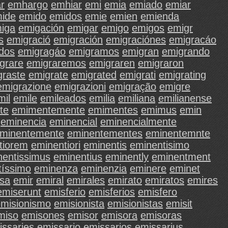
r
emhargo
emhiar
emi
emia
emiado
emiar
ide
emido
emidos
emie
emien
emienda
iga
emigación
emigar
emigo
emigos
emigr
s
emigració
emigración
emigraciónes
emigracáo
dos
emigragáo
emigramos
emigran
emigrando
grare
emigraremos
emigraren
emigraron
graste
emigrate
emigrated
emigrati
emigrating
emigrazione
emigrazioni
emigração
emigre
mil
emile
emileados
emilia
emiliana
emilianense
te
emimentemente
emimentes
emimus
emin
eminencia
eminencial
eminencialmente
minentemente
eminentementes
eminentemnte
tiorem
eminentiori
eminentis
eminentisimo
nentissimus
eminentius
eminently
eminentment
tíssimo
eminenza
eminenzia
eminere
eminet
sa
emir
emiral
emirales
emirato
emiratos
emires
emiserunt
emisferio
emisferios
emisfero
misionismo
emisionista
emisionistas
emisit
miso
emisones
emisor
emisora
emisoras
issaries
emissario
emissarios
emissarius