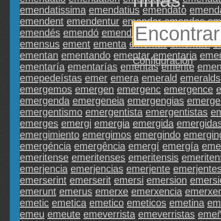
emendatissima
emendatius
emendato
emend
emendent
emendentur
emender
emendes
em
emendés
emendó
emendóme
emendónos
em
emensus
ement
ementa
ementac
ementaci
e
ementan
ementando
ementar
ementaria
emen
Configuración
ementaría
ementarías
ementas
emente
emen
emepedeístas
emer
emera
emerald
emeralds
emergemos
emergen
emergenc
emergence
emergenda
emergeneia
emergengias
emerge
emergentismo
emergentista
emergentistas
e
emerges
emergi
emergia
emergida
emergida
emergimiento
emergimos
emergindo
emergin
emergéncia
emergência
emergí
emergía
eme
emeritense
emeritenses
emeritensis
emeriten
emerjencia
emerjencias
emerjente
emerjente
emerserint
emerserit
emersi
emersion
emersi
emerunt
emerus
emerxe
emerxencia
emerxen
emetic
emetica
emetico
emeticos
emetina
em
emeu
emeute
emeverrista
emeverristas
emeñ