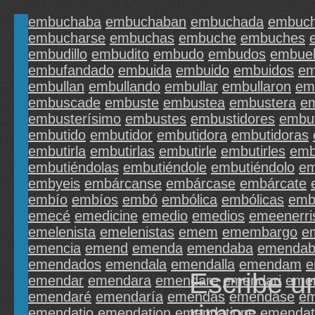
embuchaba
embuchaban
embuchada
embuc
embucharse
embuchas
embuche
embuches
embudillo
embudito
embudo
embudos
embue
embufandado
embuida
embuido
embuidos
em
embullan
embullando
embullar
embullaron
em
embuscade
embuste
embustea
embustera
e
embusterísimo
embustes
embustidores
embu
embutido
embutidor
embutidora
embutidoras
embutirla
embutirlas
embutirle
embutirles
emb
embutiéndolas
embutiéndole
embutiéndolo
em
embyeis
embárcanse
embárcase
embárcate
embío
embíos
embó
embólica
embólicas
emb
emecé
emedicine
emedio
emedios
emeenerri
emelenista
emelenistas
emem
emembargo
e
emencia
emend
emenda
emendaba
emendab
emendados
emendala
emendalla
emendam
e
Escribe u
emendar
emendara
emendare
emendari
emen
emendaré
emendaría
emendas
emendase
e
rimas.
emendatio
emendation
emendatione
emendat