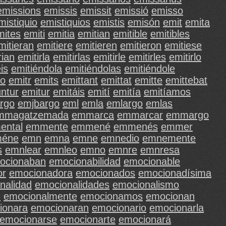
emissions
emissis
emissit
emissió
emisso
mistiquio
emistiquios
emistis
emisón
emit
emita
mites
emiti
emitia
emitian
emitible
emitibles
mitieran
emitiere
emitieren
emitieron
emitiese
rian
emitirla
emitirlas
emitirle
emitirles
emitirlo
is
emitiéndola
emitiéndolas
emitiéndole
to
emitr
emits
emittant
emittat
emitte
emittebat
untur
emitur
emitáis
emití
emitía
emitíamos
rgo
emjbargo
eml
emla
emlargo
emlas
mmagatzemada
emmarca
emmarcar
emmargo
ental
emmente
emmené
emmenés
emmer
éne
emn
emna
emne
emnedio
emnemente
s
emnlear
emnleo
emno
emnre
emnresa
ocionaban
emocionabilidad
emocionable
or
emocionadora
emocionados
emocionadísima
nalidad
emocionalidades
emocionalismo
c
emocionalmente
emocionamos
emocionan
ionara
emocionaran
emocionario
emocionarla
emocionarse
emocionarte
emocionará