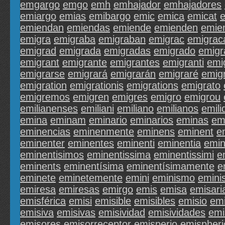
emgargo
emgo
emh
emhajador
emhajadores
emiargo
emias
emibargo
emic
emica
emicat
e
emiendan
emiendas
emiende
emienden
emie
emigra
emigraba
emigraban
emigrac
emigrac
emigrad
emigrada
emigradas
emigrado
emigr
emigrant
emigrante
emigrantes
emigranti
emi
emigrarse
emigrará
emigrarán
emigraré
emig
emigration
emigrationis
emigrations
emigrato
emigremos
emigren
emigres
emigro
emigrou
emilianenses
emiliani
emiliano
emilianos
emili
emina
eminam
eminario
eminarios
eminas
em
eminencias
eminenmente
eminens
eminent
e
eminenter
eminentes
eminenti
eminentia
emin
eminentisimos
eminentissima
eminentissimi
e
eminents
eminentísima
eminentísimamente
e
eminete
eminetemente
emini
eminismo
emini
emiresa
emiresas
emirgo
emis
emisa
emisari
emisférica
emisi
emisible
emisibles
emisio
emi
emisiva
emisivas
emisividad
emisividades
emi
emisores
emisorreceptor
emisperio
emispheri