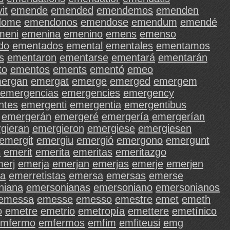
it
emende
emended
emendemos
emenden
dome
emendonos
emendose
emendum
emendé
meni
emenina
emenino
emens
emenso
do
ementados
emental
ementales
ementamos
s
ementaron
ementarse
ementará
ementarán
to
ementos
ements
ementó
emeo
ergan
emergat
emerge
emerged
emergem
emergencias
emergencies
emergency
ntes
emergenti
emergentia
emergentibus
emergerán
emergeré
emergería
emergerían
gieran
emergieron
emergiese
emergiesen
emergit
emergiu
emergió
emergono
emergunt
s
emerit
emerita
emeritas
emeritazgo
erj
emerja
emerjan
emerjas
emerje
emerjen
ta
emerretistas
emersa
emersas
emerse
niana
emersonianas
emersoniano
emersonianos
emessa
emesse
emesso
emestre
emet
emeth
o
emetre
emetrio
emetropía
emettere
emetínico
emfermo
emfermos
emfim
emfiteusi
emg