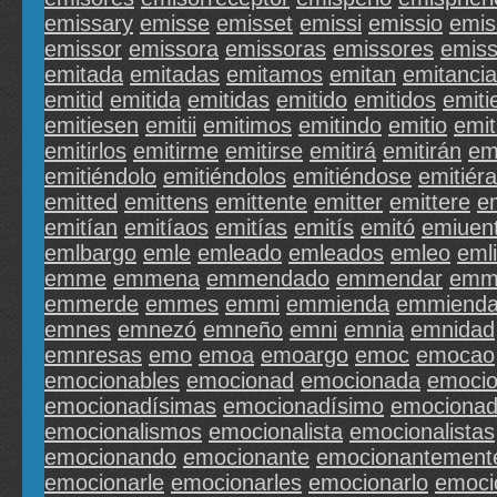
emissary
emisse
emisset
emissi
emissio
emis
emissor
emissora
emissoras
emissores
emis
emitada
emitadas
emitamos
emitan
emitancia
emitid
emitida
emitidas
emitido
emitidos
emiti
emitiesen
emitii
emitimos
emitindo
emitio
emit
emitirlos
emitirme
emitirse
emitirá
emitirán
em
emitiéndolo
emitiéndolos
emitiéndose
emitiér
emitted
emittens
emittente
emitter
emittere
em
emitían
emitíaos
emitías
emitís
emitó
emiuen
emlbargo
emle
emleado
emleados
emleo
eml
emme
emmena
emmendado
emmendar
emm
emmerde
emmes
emmi
emmienda
emmiend
emnes
emnezó
emneño
emni
emnia
emnidad
emnresas
emo
emoa
emoargo
emoc
emocao
emocionables
emocionad
emocionada
emoci
emocionadísimas
emocionadísimo
emocionad
emocionalismos
emocionalista
emocionalistas
emocionando
emocionante
emocionantement
emocionarle
emocionarles
emocionarlo
emoci