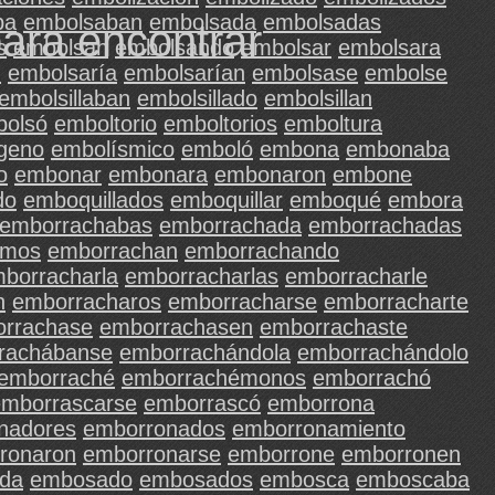
ba
embolsaban
embolsada
embolsadas
para encontrar
s
embolsan
embolsando
embolsar
embolsara
n
embolsaría
embolsarían
embolsase
embolse
embolsillaban
embolsillado
embolsillan
bolsó
emboltorio
emboltorios
emboltura
geno
embolísmico
emboló
embona
embonaba
o
embonar
embonara
embonaron
embone
do
emboquillados
emboquillar
emboqué
embora
emborrachabas
emborrachada
emborrachadas
amos
emborrachan
emborrachando
borracharla
emborracharlas
emborracharle
n
emborracharos
emborracharse
emborracharte
rrachase
emborrachasen
emborrachaste
rachábanse
emborrachándola
emborrachándolo
emborraché
emborrachémonos
emborrachó
emborrascarse
emborrascó
emborrona
nadores
emborronados
emborronamiento
ronaron
emborronarse
emborrone
emborronen
da
embosado
embosados
embosca
emboscaba