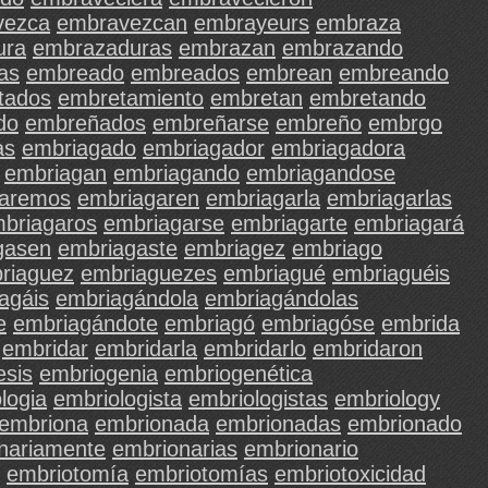
vezca
embravezcan
embrayeurs
embraza
ura
embrazaduras
embrazan
embrazando
as
embreado
embreados
embrean
embreando
tados
embretamiento
embretan
embretando
do
embreñados
embreñarse
embreño
embrgo
as
embriagado
embriagador
embriagadora
embriagan
embriagando
embriagandose
garemos
embriagaren
embriagarla
embriagarlas
briagaros
embriagarse
embriagarte
embriagará
gasen
embriagaste
embriagez
embriago
riaguez
embriaguezes
embriagué
embriaguéis
agáis
embriagándola
embriagándolas
e
embriagándote
embriagó
embriagóse
embrida
embridar
embridarla
embridarlo
embridaron
esis
embriogenia
embriogenética
logia
embriologista
embriologistas
embriology
embriona
embrionada
embrionadas
embrionado
nariamente
embrionarias
embrionario
embriotomía
embriotomías
embriotoxicidad