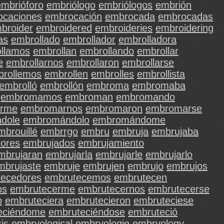
embrióforo
embriólogo
embriólogos
embrión
ocaciones
embrocación
embrocada
embrocadas
broider
embroidered
embroideries
embroidering
as
embrollado
embrollador
embrolladora
llamos
embrollan
embrollando
embrollar
e
embrollarnos
embrollaron
embrollarse
brollemos
embrollen
embrolles
embrollista
embrolló
embrollón
embroma
embromaba
embromamos
embroman
embromando
rme
embromarnos
embromaron
embromarse
dole
embromándolo
embromándome
mbrouillé
embrrgo
embru
embruja
embrujaba
ores
embrujados
embrujamiento
mbrujaran
embrujarla
embrujarle
embrujarlo
mbrujaste
embruje
embrujen
embrujo
embrujos
tecedores
embrutecemos
embrutecen
os
embrutecerme
embrutecernos
embrutecerse
o
embruteciera
embrutecieron
embruteciese
eciéndome
embruteciéndose
embruteció
is
embryological
embryologie
embryology