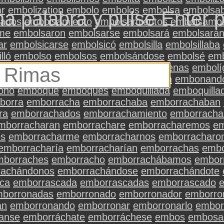
ar
embolization
embolo
embolos
embolsa
embolsa
na palabra y pulse Enter 
sados
embolsamiento
embolsamientos
embolsamo
me
embolsaron
embolsarse
embolsará
embolsará
ar
embolsicarse
embolsicó
embolsilla
embolsillaba
lló
embolso
embolsos
embolsándose
embolsé
em
lviendo
embolvió
embolígena
embolígenas
embolí
o
embonados
embonamiento
embonan
embonand
onó
emboque
emboques
emboquillada
emboquilla
borra
emborracha
emborrachaba
emborrachaban
ra
emborrachados
emborrachamiento
emborrach
mborracharan
emborrachare
emborracharemos
em
os
emborracharme
emborracharnos
emborracharo
emborracharía
emborracharían
emborrachas
embo
mborraches
emborracho
emborrachábamos
embor
rachándonos
emborrachándose
emborrachándote
ca
emborrascada
emborrascadas
emborrascado
borronadas
emborronado
emborronador
emborro
an
emborronando
emborronar
emborronarlo
embor
anse
emborráchate
emborráchese
embos
embosa