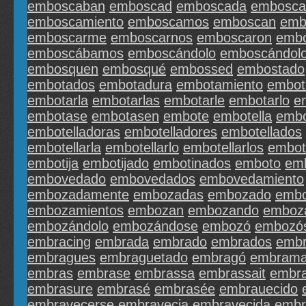
emboscaban
emboscad
emboscada
embosca
emboscamiento
emboscamos
emboscan
emb
emboscarme
emboscarnos
emboscaron
embo
emboscábamos
emboscándolo
emboscándol
embosquen
embosqué
embossed
embostado
embotados
embotadura
embotamiento
embot
embotarla
embotarlas
embotarle
embotarlo
e
embotase
embotasen
embote
embotella
embo
embotelladoras
embotelladores
embotellados
embotellarla
embotellarlo
embotellarlos
embot
embotija
embotijado
embotinados
emboto
em
embovedado
embovedados
embovedamiento
embozadamente
embozadas
embozado
emb
embozamientos
embozan
embozando
emboz
embozándolo
embozándose
embozó
embozó
embracing
embrada
embrado
embrados
emb
embragues
embraguetado
embragó
embram
embras
embrase
embrassa
embrassait
embra
embrasure
embrasé
embrasée
embrauecido
embravecerse
embravecia
embravecida
embr