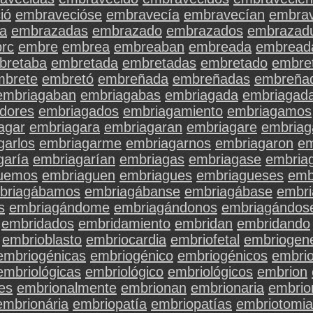
ió
embravecióse
embravecía
embravecían
embra
a
embrazadas
embrazado
embrazados
embrazad
rc
embre
embrea
embreaban
embreada
embread
bretaba
embretada
embretadas
embretado
embre
mbrete
embretó
embreñada
embreñadas
embreña
embriagaban
embriagabas
embriagada
embriagad
dores
embriagados
embriagamiento
embriagamos
agar
embriagara
embriagaran
embriagare
embria
garlos
embriagarme
embriagarnos
embriagaron
em
garía
embriagarían
embriagas
embriagase
embria
uemos
embriaguen
embriagues
embriagueses
emb
briagábamos
embriagábanse
embriagábase
embri
s
embriagándome
embriagándonos
embriagándos
embridados
embridamiento
embridan
embridando
embrioblasto
embriocardia
embriofetal
embriogen
embriogénicas
embriogénico
embriogénicos
embrio
embriológicas
embriológico
embriológicos
embrion
es
embrionalmente
embrionan
embrionaria
embrio
embrionária
embriopatía
embriopatías
embriotomia