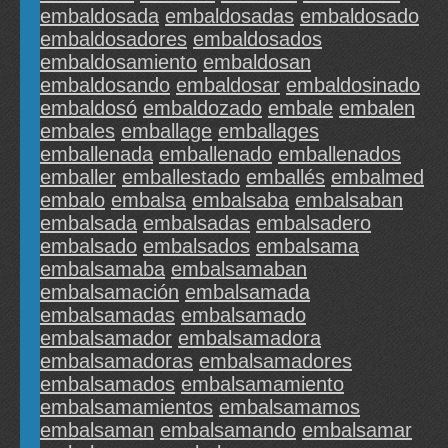
embaldosada
embaldosadas
embaldosado
embaldosadores
embaldosados
embaldosamiento
embaldosan
embaldosando
embaldosar
embaldosinado
embaldosó
embaldozado
embale
embalen
embales
emballage
emballages
emballenada
emballenado
emballenados
emballer
emballestado
emballés
embalmed
embalo
embalsa
embalsaba
embalsaban
embalsada
embalsadas
embalsadero
embalsado
embalsados
embalsama
embalsamaba
embalsamaban
embalsamación
embalsamada
embalsamadas
embalsamado
embalsamador
embalsamadora
embalsamadoras
embalsamadores
embalsamados
embalsamamiento
embalsamamientos
embalsamamos
embalsaman
embalsamando
embalsamar