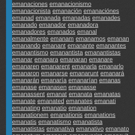
emanaciones
emanacionismo
emanacionista
emanación
emanaciónes
emanad
emanada
emanadas
emanades
emanado
emanador
emanadora
emanadores
emanados
emanal
emanalmente
emanam
emanamos
emanan
emanando
emanant
emanante
emanantes
emanantismo
emanantista
emanantistas
emanar
emanara
emanaran
emanare
emanaren
emanarent
emanarla
emanarlo
emanaron
emanarse
emanarunt
emanará
emanarán
emanaría
emanarían
emanas
emanase
emanasen
emanasse
emanassent
emanat
emanata
emanatas
emanate
emanated
emanates
emanati
emanating
emanatio
emanation
emanationem
emanationis
emanations
emanatis
emanatismo
emanatista
emanatistas
emanativa
emanativo
emanato