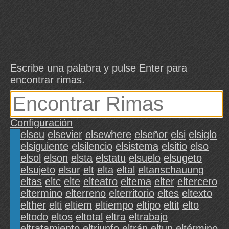
Escribe una palabra y pulse Enter para
encontrar rimas.
Configuración
elseu
elsevier
elsewhere
elseñor
elsi
elsiglo
elsiguiente
elsilencio
elsistema
elsitio
elso
elsol
elson
elsta
elstatu
elsuelo
elsugeto
elsujeto
elsur
elt
elta
eltal
eltanschauung
eltas
eltc
elte
elteatro
eltema
elter
eltercero
eltermino
elterreno
elterritorio
eltes
eltexto
elther
elti
eltiem
eltiempo
eltipo
eltit
elto
eltodo
eltos
eltotal
eltra
eltrabajo
eltratamiento
eltriunfo
eltrán
eltun
eltérmino