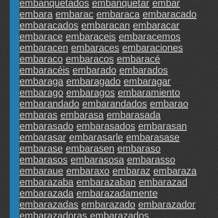
embanquetados
embanquetar
embar
embara
embarac
embaraca
embaracado
embaracados
embaracan
embaracar
embarace
embaraceis
embaracemos
embaracen
embaraces
embaraciones
embaraco
embaracos
embaracé
embaracéis
embarado
embarados
embaraga
embaragado
embaragar
embarago
embaragos
embaramiento
embarandado
embarandados
embarao
embaras
embarasa
embarasada
embarasado
embarasados
embarasan
embarasar
embarasarle
embarasase
embarase
embarasen
embaraso
embarasos
embarasosa
embarasso
embaraue
embaraxo
embaraz
embaraza
embarazaba
embarazaban
embarazad
embarazada
embarazadamente
embarazadas
embarazado
embarazador
embarazadoras
embarazados