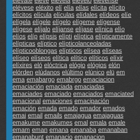
elévate
eléve
elévela
elévelo
elévense
elévese
eléxito
elí
elía
elías
elícita
elícito
elícitos
elícula
elículas
elídales
elídeos
elíe
elígela
elígele
elígelo
elígeme
elígense
elígese
elíjalo
elíjanse
elíjase
elínica
elío
elíos
elíp
elípsis
elípti
elíptica
elípticamente
elípticas
elíptico
elípticolanceoladas
elípticooblongas
elípticos
elísea
elíseas
elíseo
elíseos
elítica
elítico
elíticos
elíxir
elíxires
eló
elóctrica
elógio
elógios
elón
elórden
elúdanos
elúltimo
elúnico
elü
em
ema
emabargo
emabrgo
emaciacion
emaciación
emaciada
emaciadas
emaciades
emaciado
emaciados
emaciated
emacional
emaciones
emacipación
emación
emada
emado
emador
emados
emai
email
emails
emajagua
emajaguas
emakume
emakumes
emal
emala
emale
emam
eman
emana
emanaba
emanaban
emanabunt
emanacio
emanacion