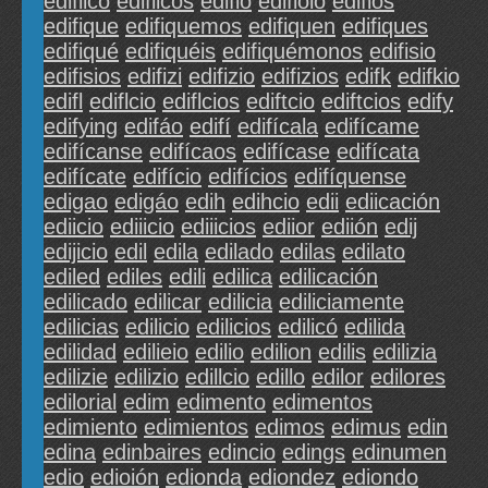
edifiico
edifiicos
edifio
edifioio
edifios
edifique
edifiquemos
edifiquen
edifiques
edifiqué
edifiquéis
edifiquémonos
edifisio
edifisios
edifizi
edifizio
edifizios
edifk
edifkio
edifl
ediflcio
ediflcios
ediftcio
ediftcios
edify
edifying
edifáo
edifí
edifícala
edifícame
edifícanse
edifícaos
edifícase
edifícata
edifícate
edifício
edifícios
edifíquense
edigao
edigáo
edih
edihcio
edii
ediicación
ediicio
ediiicio
ediiicios
ediior
ediión
edij
edijicio
edil
edila
edilado
edilas
edilato
ediled
ediles
edili
edilica
edilicación
edilicado
edilicar
edilicia
ediliciamente
edilicias
edilicio
edilicios
edilicó
edilida
edilidad
edilieio
edilio
edilion
edilis
edilizia
edilizie
edilizio
edillcio
edillo
edilor
edilores
edilorial
edim
edimento
edimentos
edimiento
edimientos
edimos
edimus
edin
edina
edinbaires
edincio
edings
edinumen
edio
edioión
edionda
ediondez
ediondo