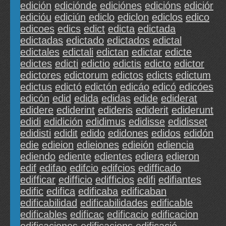
edición
ediciónde
ediciónes
edicións
ediciór
edicióu
ediciún
ediclo
ediclon
ediclos
edico
edicoes
edics
edict
edicta
edictada
edictadas
edictado
edictados
edictal
edictales
edictali
edictan
edictar
edicte
edictes
edicti
edictio
edictis
edicto
edictor
edictores
edictorum
edictos
edicts
edictum
edictus
edictó
edictón
edicáo
edicó
edicóes
edicón
edid
edida
edidas
edide
ediderat
edidere
ediderint
edideris
ediderit
ediderunt
edidi
edidición
edidimus
edidisse
edidisset
edidisti
edidit
edido
edidones
edidos
edidón
edie
edieion
edieiones
edieión
ediencia
ediendo
ediente
edientes
ediera
edieron
edif
edifao
edifcio
edifcios
edifficado
edifficar
edifficio
edifficios
edifi
edifiantes
edific
edifica
edificaba
edificaban
edificabilidad
edificabilidades
edificable
edificables
edificac
edificacio
edificacion