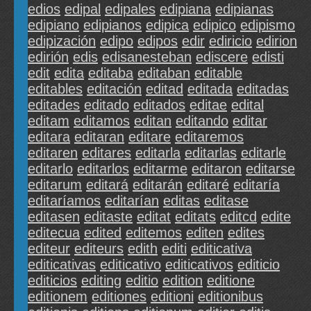
edios
edipal
edipales
edipiana
edipianas
edipiano
edipianos
edipica
edipico
edipismo
edipización
edipo
edipos
edir
ediricio
edirion
edirión
edis
edisanesteban
ediscere
edisti
edit
edita
editaba
editaban
editable
editables
editación
editad
editada
editadas
editades
editado
editados
editae
edital
editam
editamos
editan
editando
editar
editara
editaran
editare
editaremos
editaren
editares
editarla
editarlas
editarle
editarlo
editarlos
editarme
editaron
editarse
editarum
editará
editarán
editaré
editaría
editaríamos
editarían
editas
editase
editasen
editaste
editat
editats
editcd
edite
editecua
edited
editemos
editen
edites
editeur
editeurs
edith
editi
editicativa
editicativas
editicativo
editicativos
editicio
editicios
editing
editio
edition
editione
editionem
editiones
editioni
editionibus