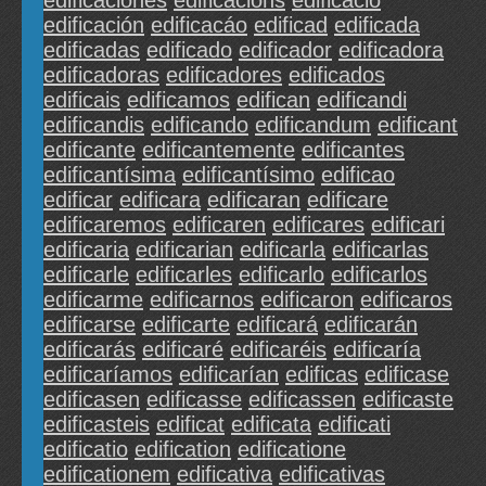
edificaciones
edificacions
edificació
edificación
edificacáo
edificad
edificada
edificadas
edificado
edificador
edificadora
edificadoras
edificadores
edificados
edificais
edificamos
edifican
edificandi
edificandis
edificando
edificandum
edificant
edificante
edificantemente
edificantes
edificantísima
edificantísimo
edificao
edificar
edificara
edificaran
edificare
edificaremos
edificaren
edificares
edificari
edificaria
edificarian
edificarla
edificarlas
edificarle
edificarles
edificarlo
edificarlos
edificarme
edificarnos
edificaron
edificaros
edificarse
edificarte
edificará
edificarán
edificarás
edificaré
edificaréis
edificaría
edificaríamos
edificarían
edificas
edificase
edificasen
edificasse
edificassen
edificaste
edificasteis
edificat
edificata
edificati
edificatio
edification
edificatione
edificationem
edificativa
edificativas