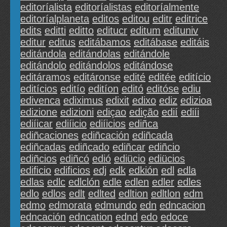
editoríalista
editoríalistas
editoríalmente
editoríalplaneta
editos
editou
editr
editrice
edits
editti
editto
editucr
editum
edituniv
editur
editus
editábamos
editábase
editáis
editándola
editándolas
editándole
editándolo
editándolos
editándose
editáramos
editáronse
edité
editée
editício
editícios
editío
editíon
editó
editóse
ediu
edivenca
ediximus
edixit
edixo
ediz
edizioa
edizione
edizioni
ediçao
edição
edií
ediíi
ediíicar
ediíicio
ediíicios
ediñca
ediñcaciones
ediñcación
ediñcada
ediñcadas
ediñcado
ediñcar
ediñcio
ediñcios
ediñcó
edió
ediücio
ediücios
ediﬁcio
ediﬁcios
edj
edk
edkión
edl
edla
edlas
edlc
edlclón
edle
edlen
edler
edles
edlo
edlos
edlt
edlted
edltion
edltlon
edm
edmo
edmorata
edmundo
edn
edncacion
edncación
edncation
ednd
edo
edoce