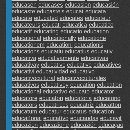
educasen
educases
educasion
educasión
educaste
educasteis
educat
educata
educate
educated
educates
educateur
educateurs
educati
educatica
educatico
educatif
educating
educatio
education
educational
educationally
educatione
educationem
educationi
educationis
educations
educatiu
educatius
educativ
educativa
educativamente
educativas
educativay
educativc
educative
educatives
educativi
educatividad
educativo
educativocultural
educativoculturales
educativos
educativoy
educatión
educatlon
educatlonal
educatlvo
educato
educator
educatore
educatori
educatoria
educatorio
educators
educatrices
educatriz
educatton
educatum
educatur
educatus
educatíon
educatíonal
educatívo
educaudas
educavit
educazion
educazione
educazión
educaçao