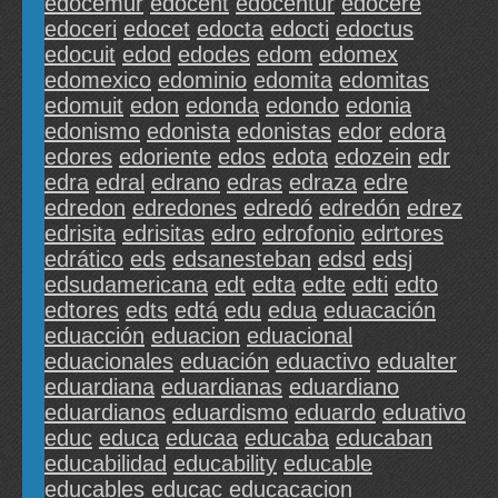
edocemur
edocent
edocentur
edocere
edoceri
edocet
edocta
edocti
edoctus
edocuit
edod
edodes
edom
edomex
edomexico
edominio
edomita
edomitas
edomuit
edon
edonda
edondo
edonia
edonismo
edonista
edonistas
edor
edora
edores
edoriente
edos
edota
edozein
edr
edra
edral
edrano
edras
edraza
edre
edredon
edredones
edredó
edredón
edrez
edrisita
edrisitas
edro
edrofonio
edrtores
edrático
eds
edsanesteban
edsd
edsj
edsudamericana
edt
edta
edte
edti
edto
edtores
edts
edtá
edu
edua
eduacación
eduacción
eduacion
eduacional
eduacionales
eduación
eduactivo
edualter
eduardiana
eduardianas
eduardiano
eduardianos
eduardismo
eduardo
eduativo
educ
educa
educaa
educaba
educaban
educabilidad
educability
educable
educables
educac
educacacion