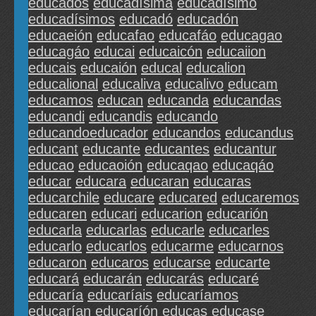
educados
educadísima
educadísimo
educadísimos
educadó
educadón
educaeión
educafao
educafáo
educagao
educagáo
educai
educaicón
educaiion
educais
educaión
educal
educalion
educalional
educaliva
educalivo
educam
educamos
educan
educanda
educandas
educandi
educandis
educando
educandoeducador
educandos
educandus
educant
educante
educantes
educantur
educao
educaoión
educaqao
educaqáo
educar
educara
educaran
educaras
educarchile
educare
educared
educaremos
educaren
educari
educarion
educarión
educarla
educarlas
educarle
educarles
educarlo
educarlos
educarme
educarnos
educaron
educaros
educarse
educarte
educará
educarán
educarás
educaré
educaría
educaríais
educaríamos
educarían
educaríón
educas
educase