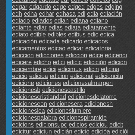
edgar
edgardo
edge
edged
edges
edging
edh
edha
edhar
edhasa
edi
edia
ediación
ediado
ediados
edian
ediana
ediano
ediante
ediar
edias
ediata
ediatamente
ediato
edible
edibles
edibus
edic
edica
edicación
edicada
edicado
edicados
edicamentos
edicao
edicar
edicatoria
ediccion
edicciones
edicción
edice
edicendi
edicere
edicho
edici
edicic
edicición
edicidn
ediciembre
edicii
edicimus
edicin
edicina
edicio
edicioa
edicion
edicional
edicioncita
edicione
ediciones
edicionesalmargen
edicionesb
edicionescastillo
edicionescristiandad
edicionesdelatorre
edicioneseon
edicionesera
edicionesh
edicioneslea
edicioneslumiere
edicionespalabra
edicionespiramide
edicions
edicionsupc
edicios
ediciou
edicit
edicitur
ediciun
edicián
edició
edicióa
ediciói