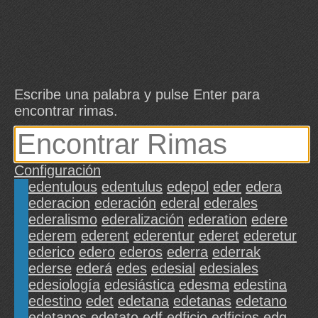
Escribe una palabra y pulse Enter para
encontrar rimas.
Configuración
edentulous
edentulus
edepol
eder
edera
ederacion
ederación
ederal
ederales
ederalismo
ederalización
ederation
edere
ederem
ederent
ederentur
ederet
ederetur
ederico
edero
ederos
ederra
ederrak
ederse
ederá
edes
edesial
edesiales
edesiología
edesiástica
edesma
edestina
edestino
edet
edetana
edetanas
edetano
edetanos
edetato
edf
edficio
edficios
edg