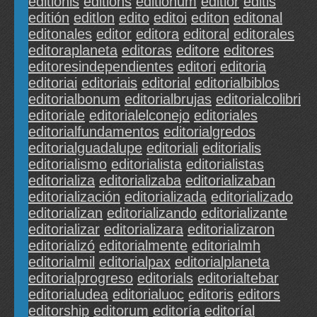
editionis
editions
editionum
editior
editis
editión
editlon
edito
editoi
editon
editonal
editonales
editor
editora
editoral
editorales
editoraplaneta
editoras
editore
editores
editoresindependientes
editori
editoria
editoriai
editoriais
editorial
editorialbiblos
editorialbonum
editorialbrujas
editorialcolibri
editoriale
editorialelconejo
editoriales
editorialfundamentos
editorialgredos
editorialguadalupe
editoriali
editorialis
editorialismo
editorialista
editorialistas
editorializa
editorializaba
editorializaban
editorialización
editorializada
editorializado
editorializan
editorializando
editorializante
editorializar
editorializara
editorializaron
editorializó
editorialmente
editorialmh
editorialmil
editorialpax
editorialplaneta
editorialprogreso
editorials
editorialtebar
editorialudea
editorialuoc
editoris
editors
editorship
editorum
editoría
editoríal