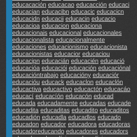
educacación
educacao
educacción
educaci
educacian
educacibn
educacic
educacicn
educacidn
educacii
educacin
educacio
educacioa
educacion
educaciona
educacionais
educacional
educacionales
educacionalista
educacionalmente
educaciones
educacionismo
educacionista
educacionistas
educacior
educaciou
educacipn
educacián
educacién
educació
educacióa
educaciói
educación
educaciónal
educacióntrabajo
educacióny
educaciór
educacióu
educack
educaclon
educaclón
educactiva
educactivo
educactón
educacáo
educací
educacíón
educacón
educad
educada
educadamente
educadas
educade
educadita
educaditas
educadito
educaditos
educadión
educadla
educadlos
educado
educadon
educador
educadora
educadoras
educadoreducando
educadores
educadors