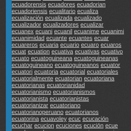
ecuadorensis
ecuadores
ecuadorian
ecuadoriensis
ecualitario
ecualiza
ecualización
ecualizada
ecualizado
ecualizador
ecualizadores
ecualizar
ecuanex
ecuani
ecuanil
ecuanime
ecuanimi
ecuanimidad
ecuante
ecuantes
ecuar
ecuareros
ecuaria
ecuario
ecuaro
ecuaros
ecuat
ecuation
ecuativa
ecuativas
ecuativo
ecuato
ecuatoguineana
ecuatoguineanas
ecuatoguineano
ecuatoguineanos
ecuator
ecuatori
ecuatoria
ecuatorial
ecuatoriales
ecuatorialmente
ecuatorian
ecuatoriana
ecuatorianas
ecuatorianidad
ecuatorianismo
ecuatorianismos
ecuatorianista
ecuatorianistas
ecuatorianizar
ecuatoriano
ecuatorianoperuano
ecuatorianos
ecuatorina
ecuavoley
ecuc
ecucación
ecuchar
ecucion
ecuciones
ecución
ecue