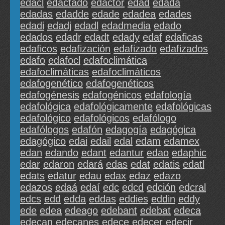
edacl
edactado
edactor
edad
edada
edadas
edadde
edade
edadea
edades
edadi
edadj
edadl
edadmedia
edado
edados
edadr
edadt
edady
edaf
edaficas
edaficos
edafización
edafizado
edafizados
edafo
edafocl
edafoclimática
edafoclimáticas
edafoclimáticos
edafogenético
edafogenéticos
edafogénesis
edafogénicos
edafología
edafológica
edafológicamente
edafológicas
edafológico
edafológicos
edafólogo
edafólogos
edafón
edagogía
edagógica
edagógico
edai
edail
edal
edam
edamex
edan
edando
edant
edantur
edao
edaphic
edar
edaron
edará
edas
edat
edatis
edatl
edats
edatur
edau
edax
edaz
edazo
edazos
edaá
edaí
edc
edcd
edción
edcral
edcs
edd
edda
eddas
eddies
eddin
eddy
ede
edea
edeago
edebant
edebat
edeca
edecan
edecanes
edece
edecer
edecir