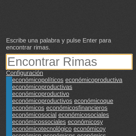
Escribe una palabra y pulse Enter para
encontrar rimas.
Configuración
económicopolíticos
económicoproductiva
económicoproductivas
económicoproductivo
económicoproductivos
económicoque
económicos
económicosfinancieros
económicosocial
económicosociales
económicossociales
económicosy
económicotecnológico
económicoy
económicp
económicps
económics