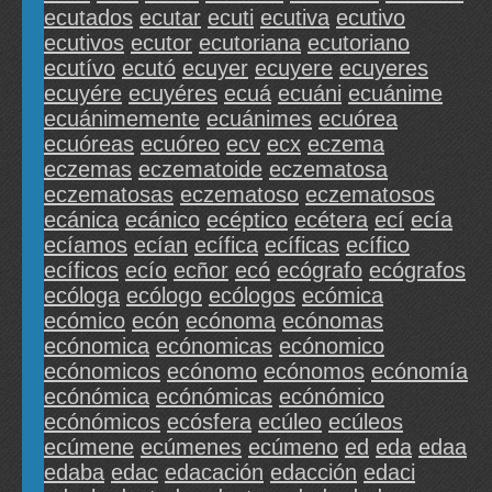
ecutados
ecutar
ecuti
ecutiva
ecutivo
ecutivos
ecutor
ecutoriana
ecutoriano
ecutívo
ecutó
ecuyer
ecuyere
ecuyeres
ecuyére
ecuyéres
ecuá
ecuáni
ecuánime
ecuánimemente
ecuánimes
ecuórea
ecuóreas
ecuóreo
ecv
ecx
eczema
eczemas
eczematoide
eczematosa
eczematosas
eczematoso
eczematosos
ecánica
ecánico
ecéptico
ecétera
ecí
ecía
ecíamos
ecían
ecífica
ecíficas
ecífico
ecíficos
ecío
ecñor
ecó
ecógrafo
ecógrafos
ecóloga
ecólogo
ecólogos
ecómica
ecómico
ecón
ecónoma
ecónomas
ecónomica
ecónomicas
ecónomico
ecónomicos
ecónomo
ecónomos
ecónomía
ecónómica
ecónómicas
ecónómico
ecónómicos
ecósfera
ecúleo
ecúleos
ecúmene
ecúmenes
ecúmeno
ed
eda
edaa
edaba
edac
edacación
edacción
edaci