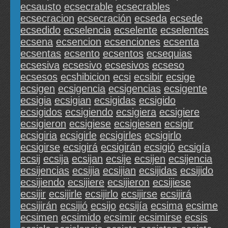
ecsausto
ecsecrable
ecsecrables
ecsecracion
ecsecración
ecseda
ecsede
ecsedido
ecselencia
ecselente
ecselentes
ecsena
ecsencion
ecsenciones
ecsenta
ecsentas
ecsento
ecsentos
ecsequias
ecsesiva
ecsesivo
ecsesivos
ecseso
ecsesos
ecshibicion
ecsi
ecsibir
ecsige
ecsigen
ecsigencia
ecsigencias
ecsigente
ecsigia
ecsigian
ecsigidas
ecsigido
ecsigidos
ecsigiendo
ecsigiera
ecsigiere
ecsigieron
ecsigiese
ecsigiesen
ecsigir
ecsigiria
ecsigirle
ecsigirles
ecsigirlo
ecsigirse
ecsigirá
ecsigirán
ecsigió
ecsigía
ecsij
ecsija
ecsijan
ecsije
ecsijen
ecsijencia
ecsijencias
ecsijia
ecsijian
ecsijidas
ecsijido
ecsijiendo
ecsijiere
ecsijieron
ecsijiese
ecsijir
ecsijirle
ecsijirlo
ecsijirse
ecsijirá
ecsijirán
ecsijió
ecsijo
ecsijía
ecsima
ecsime
ecsimen
ecsimido
ecsimir
ecsimirse
ecsis