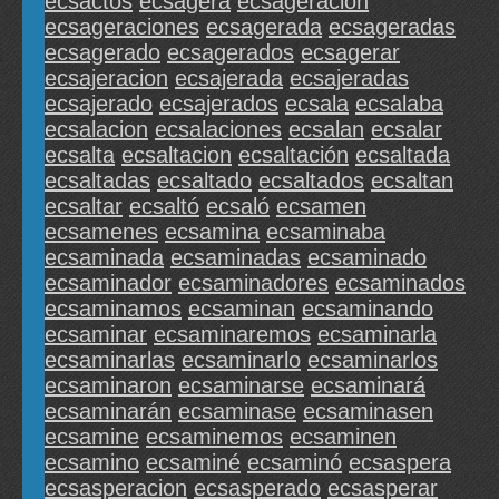
ecsactos
ecsagera
ecsageracion
ecsageraciones
ecsagerada
ecsageradas
ecsagerado
ecsagerados
ecsagerar
ecsajeracion
ecsajerada
ecsajeradas
ecsajerado
ecsajerados
ecsala
ecsalaba
ecsalacion
ecsalaciones
ecsalan
ecsalar
ecsalta
ecsaltacion
ecsaltación
ecsaltada
ecsaltadas
ecsaltado
ecsaltados
ecsaltan
ecsaltar
ecsaltó
ecsaló
ecsamen
ecsamenes
ecsamina
ecsaminaba
ecsaminada
ecsaminadas
ecsaminado
ecsaminador
ecsaminadores
ecsaminados
ecsaminamos
ecsaminan
ecsaminando
ecsaminar
ecsaminaremos
ecsaminarla
ecsaminarlas
ecsaminarlo
ecsaminarlos
ecsaminaron
ecsaminarse
ecsaminará
ecsaminarán
ecsaminase
ecsaminasen
ecsamine
ecsaminemos
ecsaminen
ecsamino
ecsaminé
ecsaminó
ecsaspera
ecsasperacion
ecsasperado
ecsasperar