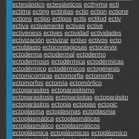
ectesiástico
ectesiásticos
ecthyma
ecti
ectima
ecting
ectinitas
ectio
ection
ectione
ections
ectipo
ectipos
ectis
ectitud
ectiv
ectiva
ectivamente
ectivas
ective
ectiveness
ectives
ectividad
ectividades
ectivización
ectivizar
ectivo
ectivos
ecto
ectoblasto
ectocontagiosas
ectocérvix
ectoderma
ectodermal
ectodermo
ectodermosis
ectodérmica
ectodérmicas
ectodérmico
ectodérmicos
ectogénesis
ectomicorrizas
ectomorfia
ectomorfo
ectomorfos
ectomía
ectomórfico
ectoparasites
ectoparasitismo
ectoparasitosis
ectoparásitas
ectoparásito
ectoparásitos
ectopia
ectopias
ectopic
ectoplasma
ectoplasmas
ectoplasmia
ectoplasmática
ectoplasmáticas
ectoplasmático
ectoplasmáticos
ectoplásmica
ectoplásmicas
ectoplásmico