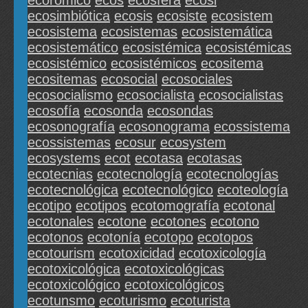
ecorómico
ecos
ecosfera
ecosi
ecosimbiótica
ecosis
ecosiste
ecosistem
ecosistema
ecosistemas
ecosistemática
ecosistemático
ecosistémica
ecosistémicas
ecosistémico
ecosistémicos
ecositema
ecositemas
ecosocial
ecosociales
ecosocialismo
ecosocialista
ecosocialistas
ecosofía
ecosonda
ecosondas
ecosonografía
ecosonograma
ecossistema
ecossistemas
ecosur
ecosystem
ecosystems
ecot
ecotasa
ecotasas
ecotecnias
ecotecnología
ecotecnologías
ecotecnológica
ecotecnológico
ecoteología
ecotipo
ecotipos
ecotomografía
ecotonal
ecotonales
ecotone
ecotones
ecotono
ecotonos
ecotonía
ecotopo
ecotopos
ecotourism
ecotoxicidad
ecotoxicología
ecotoxicológica
ecotoxicológicas
ecotoxicológico
ecotoxicológicos
ecotunsmo
ecoturismo
ecoturista