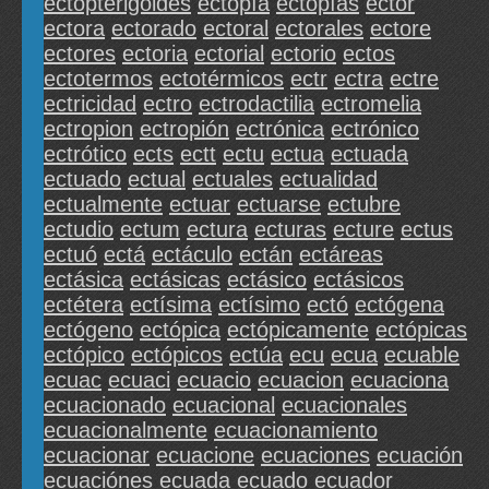
ectopterigoides
ectopía
ectopías
ector
ectora
ectorado
ectoral
ectorales
ectore
ectores
ectoria
ectorial
ectorio
ectos
ectotermos
ectotérmicos
ectr
ectra
ectre
ectricidad
ectro
ectrodactilia
ectromelia
ectropion
ectropión
ectrónica
ectrónico
ectrótico
ects
ectt
ectu
ectua
ectuada
ectuado
ectual
ectuales
ectualidad
ectualmente
ectuar
ectuarse
ectubre
ectudio
ectum
ectura
ecturas
ecture
ectus
ectuó
ectá
ectáculo
ectán
ectáreas
ectásica
ectásicas
ectásico
ectásicos
ectétera
ectísima
ectísimo
ectó
ectógena
ectógeno
ectópica
ectópicamente
ectópicas
ectópico
ectópicos
ectúa
ecu
ecua
ecuable
ecuac
ecuaci
ecuacio
ecuacion
ecuaciona
ecuacionado
ecuacional
ecuacionales
ecuacionalmente
ecuacionamiento
ecuacionar
ecuacione
ecuaciones
ecuación
ecuaciónes
ecuada
ecuado
ecuador