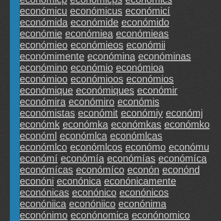
económicu
económicus
económicí
económida
económide
económido
económie
económiea
económieas
económieo
económieos
económii
económimente
económina
económinas
económino
económio
económioa
económioo
económioos
económios
económique
económiques
económir
económira
económiro
económis
económistas
económit
económiy
económj
económk
económka
económkas
económko
económl
económlca
económlcas
económlco
económlcos
económo
económu
económí
económía
económías
económíca
económícas
económíco
econón
econónd
econóni
econónica
econónicamente
econónicas
econónico
econónicos
econóniica
econóniico
econónima
econónimo
econónomica
econónomico