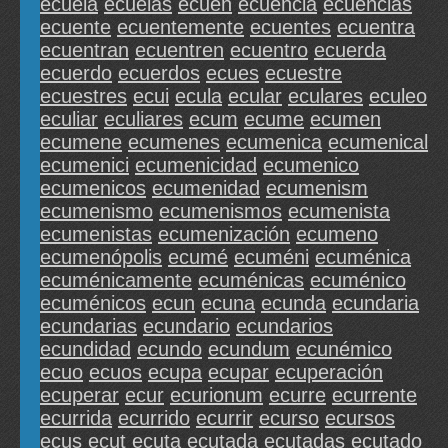
ecuela
ecuelas
ecuen
ecuencia
ecuencias
ecuente
ecuentemente
ecuentes
ecuentra
ecuentran
ecuentren
ecuentro
ecuerda
ecuerdo
ecuerdos
ecues
ecuestre
ecuestres
ecui
ecula
ecular
eculares
eculeo
eculiar
eculiares
ecum
ecume
ecumen
ecumene
ecumenes
ecumenica
ecumenical
ecumenici
ecumenicidad
ecumenico
ecumenicos
ecumenidad
ecumenism
ecumenismo
ecumenismos
ecumenista
ecumenistas
ecumenización
ecumeno
ecumenópolis
ecumé
ecuméni
ecuménica
ecuménicamente
ecuménicas
ecuménico
ecuménicos
ecun
ecuna
ecunda
ecundaria
ecundarias
ecundario
ecundarios
ecundidad
ecundo
ecundum
ecunémico
ecuo
ecuos
ecupa
ecupar
ecuperación
ecuperar
ecur
ecurionum
ecurre
ecurrente
ecurrida
ecurrido
ecurrir
ecurso
ecursos
ecus
ecut
ecuta
ecutada
ecutadas
ecutado