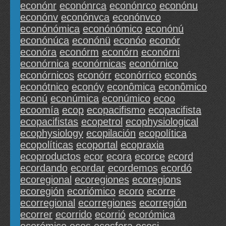
econónr
econónrca
econónrco
econónu
econónv
econónvca
econónvco
econónómica
econónómico
econónú
econónúca
econónü
econóo
econór
econóra
econórm
econórn
econórni
econórnica
econórnicas
econórnico
econórnicos
econórr
econórrico
econós
econótnico
econóy
econômica
econômico
econú
econúmica
econúmico
ecoo
ecoomía
ecop
ecopacifismo
ecopacifista
ecopacifistas
ecopetrol
ecophysiological
ecophysiology
ecopilación
ecopolítica
ecopolíticas
ecoportal
ecopraxia
ecoproductos
ecor
ecora
ecorce
ecord
ecordando
ecordar
ecordemos
ecordó
ecoregional
ecoregiones
ecoregions
ecoregión
ecoriómico
ecoro
ecorre
ecorregional
ecorregiones
ecorregión
ecorrer
ecorrido
ecorrió
ecorómica