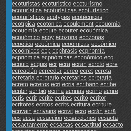
ecoturistas
ecoturistico
ecoturísmo
ecoturística
ecoturísticas
ecoturístico
ecoturísticos
ecotypes
ecotécnicas
ecotípica
ecotónica
ecoulement
ecouomia
ecouomía
ecoute
ecouter
ecouómica
ecouómico
ecoy
ecozona
ecozonas
ecoética
ecoómica
ecoómicas
ecoómico
ecoómicos
ecp
ecphrasis
ecpnomía
ecpnómica
ecpnómicas
ecpnómico
ecq
ecquid
ecquis
ecr
ecra
ecran
ecrcto
ecre
ecreación
ecreedor
ecreo
ecret
ecreta
ecretaria
ecretario
ecretarios
ecretaría
ecreto
ecretos
ecri
ecria
ecribano
ecribe
ecribir
ecribió
ecrina
ecrinas
ecrino
ecrire
ecris
ecrit
ecrite
ecrites
ecrito
ecritor
ecritores
ecritos
ecrits
ecritura
ecriture
ecrivain
ecrivains
ecrivit
ecro
ecrán
ecrã
ecs
ecsa
ecsaccion
ecsacciones
ecsacta
ecsactamente
ecsactas
ecsactitud
ecsacto