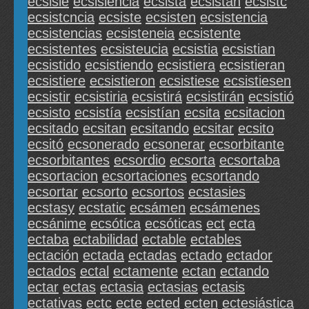
ecsisle
ecsislencia
ecsista
ecsistan
ecsistc
ecsistcncia
ecsiste
ecsisten
ecsistencia
ecsistencias
ecsisteneia
ecsistente
ecsistentes
ecsisteucia
ecsistia
ecsistian
ecsistido
ecsistiendo
ecsistiera
ecsistieran
ecsistiere
ecsistieron
ecsistiese
ecsistiesen
ecsistir
ecsistiria
ecsistirá
ecsistirán
ecsistió
ecsisto
ecsistía
ecsistían
ecsita
ecsitacion
ecsitado
ecsitan
ecsitando
ecsitar
ecsito
ecsitó
ecsonerado
ecsonerar
ecsorbitante
ecsorbitantes
ecsordio
ecsorta
ecsortaba
ecsortacion
ecsortaciones
ecsortando
ecsortar
ecsorto
ecsortos
ecstasies
ecstasy
ecstatic
ecsámen
ecsámenes
ecsánime
ecsótica
ecsóticas
ect
ecta
ectaba
ectabilidad
ectable
ectables
ectación
ectada
ectadas
ectado
ectador
ectados
ectal
ectamente
ectan
ectando
ectar
ectas
ectasia
ectasias
ectasis
ectativas
ectc
ecte
ected
ecten
ectesiástica