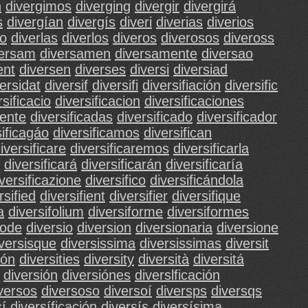
n
divergimos
diverging
divergir
divergirá
s
divergían
divergís
diveri
diverias
diverios
jo
diverlas
diverlos
diveros
diverosos
diveross
versam
diversamen
diversamente
diversao
ent
diversen
diverses
diversi
diversiad
ersidat
diversif
diversifi
diversifiación
diversific
rsificacio
diversificacion
diversificaciones
mente
diversificadas
diversificado
diversificador
sificagáo
diversificamos
diversifican
iversificare
diversificaremos
diversificarla
diversificará
diversificarán
diversificaría
versificazione
diversifico
diversificándola
rsified
diversifient
diversifier
diversifique
a
diversifolium
diversiforme
diversiformes
mode
diversio
diversion
diversionaria
diversione
iversisque
diversissima
diversissimas
diversit
ión
diversities
diversity
diversità
diversitá
diversión
diversiónes
diverslficación
versos
diversoso
diversoí
diversps
diversqs
sí
diversíficación
diversís
diversísima