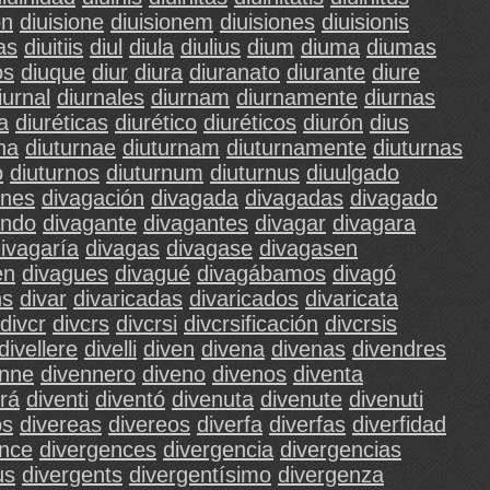
on
diuisione
diuisionem
diuisiones
diuisionis
ias
diuitiis
diul
diula
diulius
dium
diuma
diumas
os
diuque
diur
diura
diuranato
diurante
diure
iurnal
diurnales
diurnam
diurnamente
diurnas
a
diuréticas
diurético
diuréticos
diurón
dius
na
diuturnae
diuturnam
diuturnamente
diuturnas
o
diuturnos
diuturnum
diuturnus
diuulgado
ones
divagación
divagada
divagadas
divagado
ando
divagante
divagantes
divagar
divagara
ivagaría
divagas
divagase
divagasen
en
divagues
divagué
divagábamos
divagó
ns
divar
divaricadas
divaricados
divaricata
divcr
divcrs
divcrsi
divcrsificación
divcrsis
divellere
divelli
diven
divena
divenas
divendres
enne
divennero
diveno
divenos
diventa
rá
diventi
diventó
divenuta
divenute
divenuti
os
divereas
divereos
diverfa
diverfas
diverfidad
ence
divergences
divergencia
divergencias
us
divergents
divergentísimo
divergenza