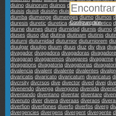
diuino
diuinorum
diuinos
diuinum
diuinus
diuis
diuisis
diuisit
diuisión
diuiso
diuisos
diuission
d
diumba
diumenge
diumenges
diumo
diumos
d
Configuración
diuresis
diuretic
diuretica
diureticas
diuretico
d
diurne
diurnes
diurni
diurnidad
diurnis
diurno
d
diuses
diuso
diut
diutina
diutinam
diutinis
diuti
diuturni
diuturnidad
diuturnior
diuturniorem
diu
diuulgar
diuulgo
diuum
diuus
diuz
div
diva
div
divagador
divagadora
divagadoras
divagador
divagaran
divagaremos
divagares
divagarme
divagations
divagatoria
divagatorias
divagator
divalencia
divalent
divalente
divalentes
divalp
divaricatis
divaricato
divaricatum
divaricatus
d
divcrsity
divcrsos
dive
divector
dived
divei
div
divenendo
divenga
divengono
divenida
diveni
diventando
diventano
diventar
diventare
diven
divenuto
diver
divera
diveraas
diveraos
divera
diverfion
diverfiones
diverfo
diverfos
diverg
di
divergencies
divergens
divergent
divergente
d