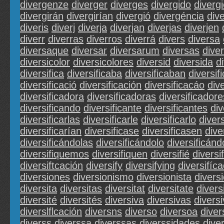
divergenze
diverger
diverges
divergido
diverg
divergirán
divergirían
divergió
divergéncia
div
diveris
diverj
diverja
diverjan
diverjas
diverjen
diverr
diverras
diverros
diverrá
divers
diversa
diversaque
diversar
diversarum
diversas
dive
diversicolor
diversicolores
diversid
diversida
d
diversifica
diversificaba
diversificaban
diversif
diversificació
diversificación
diversificacáo
div
diversificadora
diversificadoras
diversificadore
diversificando
diversificante
diversificantes
div
diversificarlas
diversificarle
diversificarlo
divers
diversificarían
diversificase
diversificasen
dive
diversificándolas
diversificándolo
diversificánd
diversifiquemos
diversifiquen
diversifié
diversi
diversiftcación
diversify
diversifying
diversifíc
diversiones
diversionismo
diversionista
divers
diversita
diversitas
diversitat
diversitate
divers
diversité
diversités
diversiva
diversivas
divers
diverslflcación
diversns
diverso
diversoa
diver
diverss
diverssa
diverssas
diverssidades
dive