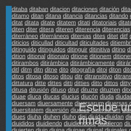
ditaba
ditaban
ditacion
ditaciones
ditación
dit
ditamo
ditan
ditana
ditancia
ditancias
ditando
ditat
ditata
ditate
ditatem
ditati
ditatoriais
ditat
diten
diter
ditera
diteren
diterencia
diterencias
diterráneo
diterráneos
ditersas
dites
ditet
ditf
diticios
diticullad
diticultad
diticultades
ditiemb
ditinguido
ditinguidos
ditinguir
ditinitiva
ditino
d
dition
ditional
ditionato
ditione
ditionem
ditione
ditirambos
ditirámbica
ditirámbicamente
ditir
ditl
ditm
ditn
ditne
dito
ditografía
ditoi
diton
dit
ditos
ditosa
ditoso
ditou
ditr
ditransitivo
ditrans
dittatura
ditte
dittes
ditti
ditties
ditto
dittos
ditty
ditusa
ditusión
dituso
ditut
dituzte
dituzten
dit
diuae
diuca
diucas
diucius
diucón
diuda
diuda
diuersam
diuersamente
diuersarum
diuersas
Escribe u
diuersitatem
diuersión
diuerso
diuersorum
diu
diues
diuha
diuhen
diuho
diui
diuida
diuidan
di
rimas.
diuididos
diuidiendo
diuidiendose
diuidieron
di
diuierten
diuin
diuina
diuinae
diuinal
diuinales