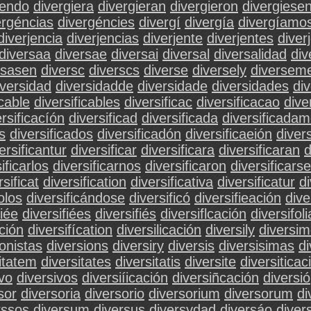
iendo
divergiera
divergieran
divergieron
divergiese
ergéncias
divergéncies
divergí
divergía
divergíamo
diverjencia
diverjencias
diverjente
diverjentes
diver
diversaa
diversae
diversai
diversal
diversalidad
di
rsasen
diversc
diverscs
diverse
diversely
diversem
iversidad
diversidadde
diversidade
diversidades
div
icable
diversificables
diversificac
diversificacao
dive
ersificacíón
diversificad
diversificada
diversificada
s
diversificados
diversificadón
diversificaeión
diver
ersificantur
diversificar
diversificara
diversificaran
d
ificarlos
diversificarnos
diversificaron
diversificarse
rsificat
diversification
diversificativa
diversificatur
di
olos
diversificándose
diversificó
diversifieación
dive
fiée
diversifiées
diversifiés
diversiflcación
diversifoli
ación
diversifícation
diversilicación
diversily
diversi
ionistas
diversions
diversiry
diversis
diversisimas
d
itatem
diversitates
diversitatis
diversite
diversiticac
ivo
diversivos
diversiíicación
diversiñcación
diversió
sor
diversoria
diversorio
diversorium
diversorum
di
rssos
diversum
diversus
diversydad
diversáo
diver