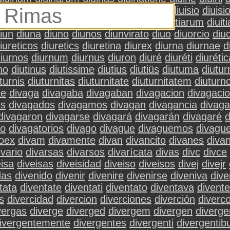
diuisa
diuisas
diuiserunt
diuisi
diuisim
diuisio
diuisi
iuisum
diuisus
diuite
diuites
diuitiae
diuitiarum
diuit
iun
diuna
diuno
diunos
diunvirato
diuo
diuorcio
diu
iureticos
diuretics
diuretina
diurex
diurna
diurnae
d
iurnos
diurnum
diurnus
diuron
diuré
diuréti
diurétic
no
diutinus
diutissime
diutius
diutiüs
diutuma
diutur
turnis
diuturnitas
diuturnitate
diuturnitatem
diuturn
ae
divaga
divagaba
divagaban
divagacion
divagaci
es
divagados
divagamos
divagan
divagancia
divag
divagaron
divagarse
divagará
divagarán
divagaré
d
io
divagatorios
divago
divague
divaguemos
divagu
roex
divam
divamente
divan
divancito
divanes
diva
ivario
divarsas
divarsos
divarícata
divas
divc
divce
eisa
diveisas
diveisidad
diveiso
diveisos
divej
divejr
das
divenido
divenir
divenire
divenirse
diveniva
div
tata
diventate
diventati
diventato
diventava
divente
s
divercidad
divercion
diverciones
diverción
diverc
vergas
diverge
diverged
divergem
divergen
diverg
ivergentemente
divergentes
divergenti
divergentib