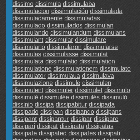
dissimo
dissimula
dissimulaba
dissimulacion
dissimulación
dissimulada
dissimuladamente
dissimuladas
dissimulado
dissimulados
dissimulan
dissimulando
dissimulandum
dissimulans
dissimulant
dissimular
dissimulare
dissimularlo
dissimularon
dissimularse
dissimulas
dissimulasse
dissimulat
dissimulata
dissimulatio
dissimulation
dissimulatione
dissimulationem
dissimulato
dissimulator
dissimulaua
dissimulava
dissimulazione
dissimule
dissimulen
dissimulent
dissimuler
dissimulet
dissimulo
dissimulé
dissimulée
dissimulés
dissimuló
dissinio
dissipa
dissipabitur
dissipada
dissipado
dissipan
dissipando
dissipans
dissipant
dissipantur
dissipar
dissipare
dissipari
dissipat
dissipata
dissipatas
dissipate
dissipated
dissipates
dissipati