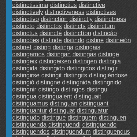
distinctissima
distinctius
distinctive
distinctively
distinctiveness
distinctives
distinctivo
distinctión
distinctly
distinctness
distincto
distinctos
distincts
distinctum
distinctus
distincté
distinctíon
distincáo
distincóes
distinde
distindo
distine
distineión
distinet
disting
distinga
distingais
distingamos
distingan
distingas
distinge
distingeix
distingeixen
distingen
distingia
distingida
distingido
distingidos
distingir
distingirse
distingit
distingits
distingiéndose
distingió
distingne
distingnida
distingnido
distingnir
distingo
distingos
distingu
distingua
distinguaient
distinguait
distinguamus
distinguan
distinguant
distinguantur
distinguat
distinguatur
distingudo
distingue
distinguem
distinguen
distinguenda
distinguendi
distinguendo
distinguendos
distinguendum
distinguendus