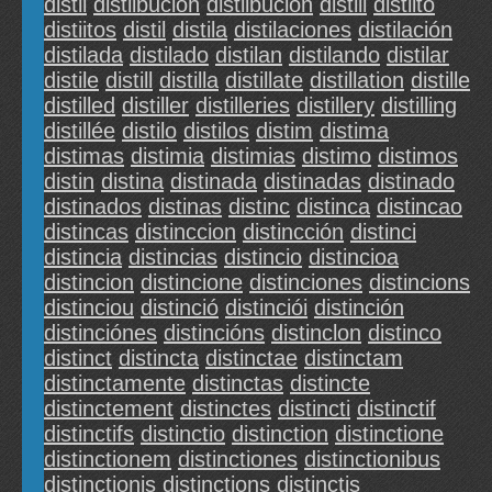
distii
distiibucion
distiibución
distiii
distiito
distiitos
distil
distila
distilaciones
distilación
distilada
distilado
distilan
distilando
distilar
distile
distill
distilla
distillate
distillation
distille
distilled
distiller
distilleries
distillery
distilling
distillée
distilo
distilos
distim
distima
distimas
distimia
distimias
distimo
distimos
distin
distina
distinada
distinadas
distinado
distinados
distinas
distinc
distinca
distincao
distincas
distinccion
distincción
distinci
distincia
distincias
distincio
distincioa
distincion
distincione
distinciones
distincions
distinciou
distinció
distinciói
distinción
distinciónes
distincións
distinclon
distinco
distinct
distincta
distinctae
distinctam
distinctamente
distinctas
distincte
distinctement
distinctes
distincti
distinctif
distinctifs
distinctio
distinction
distinctione
distinctionem
distinctiones
distinctionibus
distinctionis
distinctions
distinctis