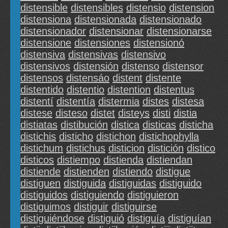
distensible
distensibles
distensio
distension
distensiona
distensionada
distensionado
distensionador
distensionar
distensionarse
distensione
distensiones
distensionó
distensiva
distensivas
distensivo
distensivos
distensión
distenso
distensor
distensos
distensáo
distent
distente
distentido
distentio
distention
distentus
distentí
distentía
distermia
distes
distesa
distese
disteso
distet
disteys
disti
distia
distiatas
distibución
distica
disticas
disticha
distichis
disticho
distichon
distichophylla
distichum
distichus
disticion
distición
distico
disticos
distiempo
distienda
distiendan
distiende
distienden
distiendo
distigue
distiguen
distiguida
distiguidas
distiguido
distiguidos
distiguiendo
distiguieron
distiguimos
distiguir
distiguirse
distiguiéndose
distiguió
distiguía
distiguían