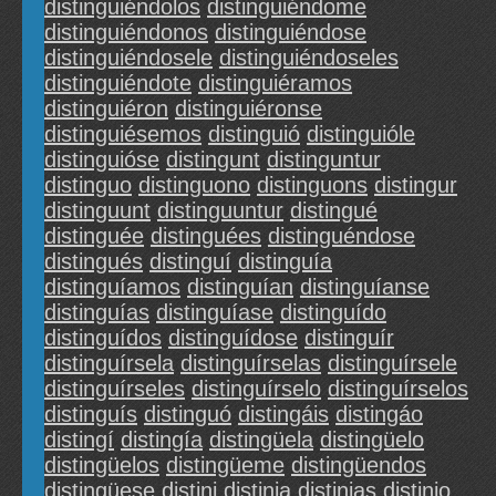
distinguiéndolos
distinguiéndome
distinguiéndonos
distinguiéndose
distinguiéndosele
distinguiéndoseles
distinguiéndote
distinguiéramos
distinguiéron
distinguiéronse
distinguiésemos
distinguió
distinguióle
distinguióse
distingunt
distinguntur
distinguo
distinguono
distinguons
distingur
distinguunt
distinguuntur
distingué
distinguée
distinguées
distinguéndose
distingués
distinguí
distinguía
distinguíamos
distinguían
distinguíanse
distinguías
distinguíase
distinguído
distinguídos
distinguídose
distinguír
distinguírsela
distinguírselas
distinguírsele
distinguírseles
distinguírselo
distinguírselos
distinguís
distinguó
distingáis
distingáo
distingí
distingía
distingüela
distingüelo
distingüelos
distingüeme
distingüendos
distingüese
distini
distinia
distinias
distinio