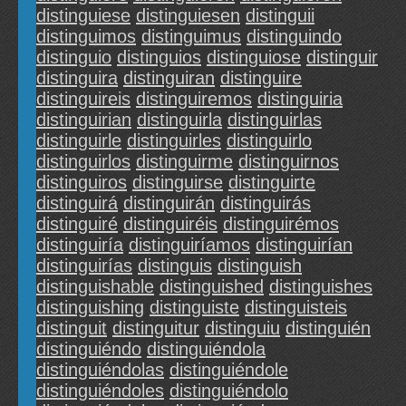
distinguiese
distinguiesen
distinguii
distinguimos
distinguimus
distinguindo
distinguio
distinguios
distinguiose
distinguir
distinguira
distinguiran
distinguire
distinguireis
distinguiremos
distinguiria
distinguirian
distinguirla
distinguirlas
distinguirle
distinguirles
distinguirlo
distinguirlos
distinguirme
distinguirnos
distinguiros
distinguirse
distinguirte
distinguirá
distinguirán
distinguirás
distinguiré
distinguiréis
distinguirémos
distinguiría
distinguiríamos
distinguirían
distinguirías
distinguis
distinguish
distinguishable
distinguished
distinguishes
distinguishing
distinguiste
distinguisteis
distinguit
distinguitur
distinguiu
distinguién
distinguiéndo
distinguiéndola
distinguiéndolas
distinguiéndole
distinguiéndoles
distinguiéndolo