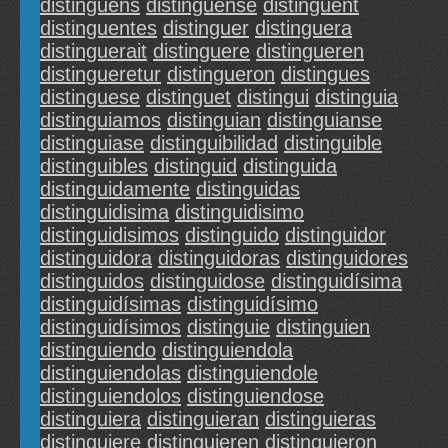
distinguens
distinguense
distinguent
distinguentes
distinguer
distinguera
distinguerait
distinguere
distingueren
distingueretur
distingueron
distingues
distinguese
distinguet
distingui
distinguia
distinguiamos
distinguian
distinguianse
distinguiase
distinguibilidad
distinguible
distinguibles
distinguid
distinguida
distinguidamente
distinguidas
distinguidisima
distinguidisimo
distinguidisimos
distinguido
distinguidor
distinguidora
distinguidoras
distinguidores
distinguidos
distinguidose
distinguidísima
distinguidísimas
distinguidísimo
distinguidísimos
distinguie
distinguien
distinguiendo
distinguiendola
distinguiendolas
distinguiendole
distinguiendolos
distinguiendose
distinguiera
distinguieran
distinguieras
distinguiere
distinguieren
distinguieron