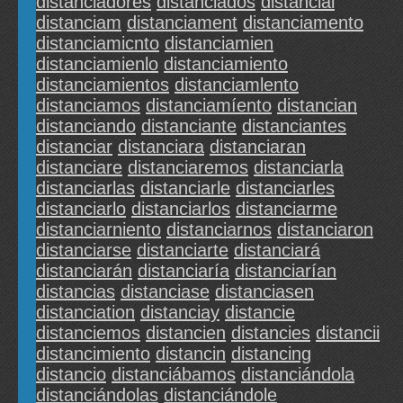
distanciadores
distanciados
distancial
distanciam
distanciament
distanciamento
distanciamicnto
distanciamien
distanciamienlo
distanciamiento
distanciamientos
distanciamlento
distanciamos
distanciamíento
distancian
distanciando
distanciante
distanciantes
distanciar
distanciara
distanciaran
distanciare
distanciaremos
distanciarla
distanciarlas
distanciarle
distanciarles
distanciarlo
distanciarlos
distanciarme
distanciarniento
distanciarnos
distanciaron
distanciarse
distanciarte
distanciará
distanciarán
distanciaría
distanciarían
distancias
distanciase
distanciasen
distanciation
distanciay
distancie
distanciemos
distancien
distancies
distancii
distancimiento
distancin
distancing
distancio
distanciábamos
distanciándola
distanciándolas
distanciándole