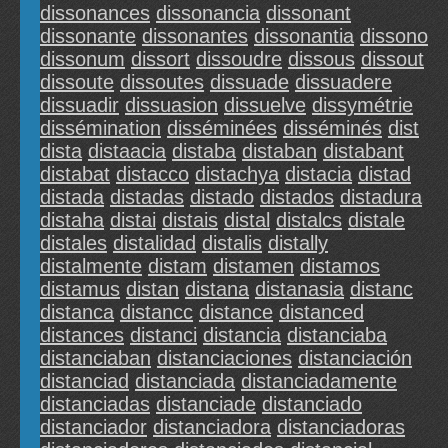
dissonances
dissonancia
dissonant
dissonante
dissonantes
dissonantia
dissono
dissonum
dissort
dissoudre
dissous
dissout
dissoute
dissoutes
dissuade
dissuadere
dissuadir
dissuasion
dissuelve
dissymétrie
dissémination
disséminées
disséminés
dist
dista
distaacia
distaba
distaban
distabant
distabat
distacco
distachya
distacia
distad
distada
distadas
distado
distados
distadura
distaha
distai
distais
distal
distalcs
distale
distales
distalidad
distalis
distally
distalmente
distam
distamen
distamos
distamus
distan
distana
distanasia
distanc
distanca
distancc
distance
distanced
distances
distanci
distancia
distanciaba
distanciaban
distanciaciones
distanciación
distanciad
distanciada
distanciadamente
distanciadas
distanciade
distanciado
distanciador
distanciadora
distanciadoras