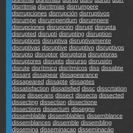
disrritmia
disrritmias
disrrumpere
disrrupciones
disrrupción
disrruptivos
disrumpe
disrumpendum
disrumpere
disrupciones
disrupción
disrupt
disrupta
disrupted
disrupti
disrupting
disruption
disruptions
disruptiva
disruptivamente
disruptivas
disruptive
disruptivo
disruptivos
disrupto
disruptor
disruptora
disruptoras
disruptores
disrupts
disrurso
disrusión
disrute
disrítmico
disrítmicos
diss
dissabte
dissant
dissapear
dissapearance
dissapeared
dissapte
dissaptes
dissatisfaction
dissatisfied
dissc
disscrtation
disse
dissecans
dissect
dissecta
dissected
dissecting
dissection
dissectione
dissections
dissectum
dissegno
dissemblable
dissemblables
dissemblance
dissemblances
dissemble
dissembling
dissemina
disseminacao
disseminacáo