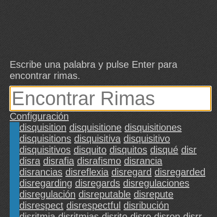
Escribe una palabra y pulse Enter para
encontrar rimas.
Configuración
disquisition
disquisitione
disquisitiones
disquisitions
disquisitiva
disquisitivo
disquisitivos
disquito
disquitos
disqué
disr
disra
disrafia
disrafismo
disrancia
disrancias
disreflexia
disregard
disregarded
disregarding
disregards
disregulaciones
disregulación
disreputable
disrepute
disrespect
disrespectful
disribución
disritmia
disritmias
disrito
disro
disron
disrr