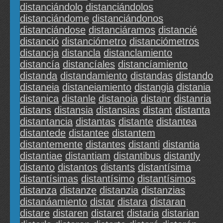
distanciándolo
distanciándolos
distanciándome
distanciándonos
distanciándose
distanciáramos
distancié
distanció
distanciómetro
distanciómetros
distancja
distancla
distanclamiento
distancía
distancíales
distancíamiento
distanda
distandamiento
distandas
distando
distaneia
distaneiamiento
distangia
distania
distanica
distanle
distanoia
distanr
distanria
distans
distansia
distansias
distant
distanta
distantancia
distantas
distante
distantea
distantede
distantee
distantem
distantemente
distantes
distanti
distantia
distantiae
distantiam
distantibus
distantly
distanto
distantos
distants
distantísima
distantísimas
distantísimo
distantísimos
distanza
distanze
distanzia
distanzias
distanáamiento
distar
distara
distaran
distare
distaren
distaret
distaria
distarian