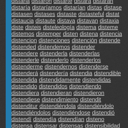
distarla
distaron
distarte
distará
distarán
distaría
distaríamos
distarían
distas
distase
distasen
distases
distaste
distasteful
distat
distaucia
distaute
distava
distavan
distaxia
diste
disteis
disteleología
distema
disteme
distemos
distemper
disten
distena
distencia
distencion
distenciones
distención
distende
distended
distendemos
distender
distendere
distenderla
distenderlas
distenderle
distenderlo
distenderlos
distenderme
distendernos
distenderse
distenderá
distendería
distendia
distendible
distendida
distendidamente
distendidas
distendido
distendidos
distendiendo
distendiera
distendieran
distendieron
distendiese
distendimiento
distendit
distenditur
distendiéndola
distendiéndolo
distendiéndolos
distendiéndose
distendió
distendí
distendía
distendían
disteno
distensa
distensar
distensas
distensibilidad