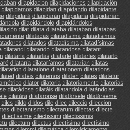
pidaban
dilapidacion
dilapidaciones
dilapidación
dilapidamos
dilapidan
dilapidando
dilapidante
se
dilapidará
dilapidarán
dilapidaría
dilapidarían
idándola
dilapidándolo
dilapidándolos
dilasión
dilat
dilata
dilataba
dilataban
dilatabas
tadamente
dilatadas
dilatadisima
dilatadisimas
latadores
dilatados
dilatadísima
dilatadísimas
a
dilatandi
dilatando
dilatandose
dilatant
an
dilatarla
dilatarlas
dilatarle
dilatarles
dilatarlo
taré
dilataría
dilataríamos
dilatarían
dilatas
dilatation
dilatatione
dilatationem
dilatations
ilated
dilateis
dilatemos
dilaten
dilates
dilatetur
tométrico
dilator
dilatoria
dilatoriamente
dilatorias
ase
dilatádose
dilatáis
dilatándola
dilatándolas
ele
dilatára
dilatáronse
dilatársele
dilatárseme
dilcs
dildo
dildos
dile
dilec
dileccio
dileccion
ntes
dilectantismo
dilectarum
dilectas
dilecte
e
dilectissime
dilectissimi
dilectissimis
ctu
dilectum
dilectus
dilectísima
dilectísimo
emmes
dilemmi
dilemática
dilemáticamente