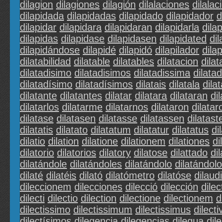
dilagion
dilagiones
dilagión
dilalaciones
dilalac
dilapidada
dilapidadas
dilapidado
dilapidador
d
dilapidar
dilapidara
dilapidaran
dilapidarla
dila
dilapidas
dilapidase
dilapidasen
dilapidated
di
dilapidándose
dilapidé
dilapidó
dilapilador
dila
dilatabilidad
dilatable
dilatables
dilatacion
dila
dilatadisimo
dilatadisimos
dilatadissima
dilata
dilatadísimo
dilatadísimos
dilatais
dilatala
dilat
dilatante
dilatantes
dilatar
dilatara
dilataran
di
dilatarlos
dilatarme
dilatarnos
dilataron
dilatar
dilatase
dilatasen
dilatasse
dilatassen
dilatast
dilatatis
dilatato
dilatatum
dilatatur
dilatatus
di
dilatio
dilation
dilatione
dilationem
dilationes
di
dilatorio
dilatorios
dilatory
dilatose
dilattado
di
dilatándole
dilatándoles
dilatándolo
dilatándol
dilaté
dilatéis
dilató
dilatómetro
dilatóse
dilaud
dileccionem
dilecciones
dilecció
dilección
dilec
dilecti
dilectio
dilection
dilectione
dilectionem
d
dilectissimo
dilectissimum
dilectissimus
dilecti
dilectísimos
dilegencia
dilegencias
dilegua
dil