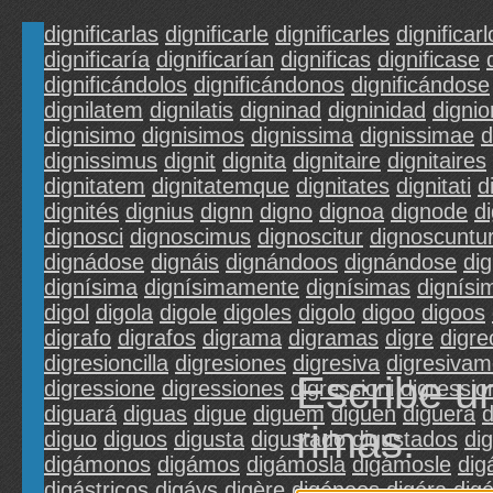
dignificarlas
dignificarle
dignificarles
dignificarl
dignificaría
dignificarían
dignificas
dignificase
dignificándolos
dignificándonos
dignificándose
dignilatem
dignilatis
digninad
digninidad
dignio
dignisimo
dignisimos
dignissima
dignissimae
d
dignissimus
dignit
dignita
dignitaire
dignitaires
dignitatem
dignitatemque
dignitates
dignitati
d
dignités
dignius
dignn
digno
dignoa
dignode
d
dignosci
dignoscimus
dignoscitur
dignoscuntu
dignádose
dignáis
dignándoos
dignándose
di
dignísima
dignísimamente
dignísimas
dignísi
digol
digola
digole
digoles
digolo
digoo
digoos
digrafo
digrafos
digrama
digramas
digre
digre
digresioncilla
digresiones
digresiva
digresivam
Escribe u
digressione
digressiones
digressioni
digressio
diguará
diguas
digue
diguem
diguen
diguera
rimas.
diguo
diguos
digusta
digustado
digustados
di
digámonos
digámos
digámosla
digámosle
dig
digástricos
digáys
digère
digéneos
digéra
dig