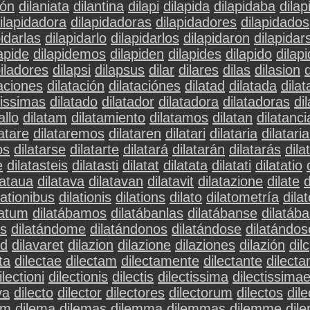
ión
dilaniata
dilantina
dilapi
dilapida
dilapidaba
dila
ilapidadora
dilapidadoras
dilapidadores
dilapidados
pidarlas
dilapidarlo
dilapidarlos
dilapidaron
dilapidar
lapide
dilapidemos
dilapiden
dilapides
dilapido
dilap
piladores
dilapsi
dilapsus
dilar
dilares
dilas
dilasion
taciones
dilatación
dilataciónes
dilatad
dilatada
dila
dissimas
dilatado
dilatador
dilatadora
dilatadoras
di
allo
dilatam
dilatamiento
dilatamos
dilatan
dilatanci
latare
dilataremos
dilataren
dilatari
dilataria
dilatari
os
dilatarse
dilatarte
dilatará
dilatarán
dilatarás
dila
e
dilatasteis
dilatasti
dilatat
dilatata
dilatati
dilatatio
lataua
dilatava
dilatavan
dilatavit
dilatazione
dilate
d
lationibus
dilationis
dilations
dilato
dilatometría
dila
latum
dilatábamos
dilatábanlas
dilatábanse
dilatáb
os
dilatándome
dilatándonos
dilatándose
dilatándos
id
dilavaret
dilazion
dilazione
dilaziones
dilazión
dilc
ta
dilectae
dilectam
dilectamente
dilectante
dilecta
ilectioni
dilectionis
dilectis
dilectissima
dilectissima
va
dilecto
dilector
dilectores
dilectorum
dilectos
dile
em
dilema
dilemas
dilemma
dilemmas
dilemme
dil