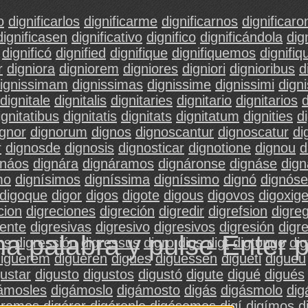
o
dignificarlos
dignificarme
dignificarnos
dignificaro
dignificasen
dignificativo
dignifico
dignificándola
dig
dignificó
dignified
dignifique
dignifiquemos
dignifiq
r
digniora
digniorem
digniores
digniori
dignioribus
d
ignissimam
dignissimas
dignissime
dignissimi
dign
dignitale
dignitalis
dignitaries
dignitario
dignitarios
d
ignitatibus
dignitatis
dignitats
dignitatum
dignities
d
ignor
dignorum
dignos
dignoscantur
dignoscatur
di
r
dignosde
dignosis
dignosticar
dignotione
dignou
d
gnáos
dignára
dignáramos
dignáronse
dignáse
dig
mo
dignísimos
digníssima
digníssimo
dignó
dignóse
digoque
digor
digos
digote
digous
digovos
digoxig
cion
digreciones
digreción
digredir
digrefsion
digre
ente
digresivas
digresivo
digresivos
digresión
digr
na palabra y pulse Enter 
ns
digressión
digressus
digro
digs
digt
digtongo
di
diguerem
digueren
digues
diguessen
digueti
digueu
gustar
digusto
digustos
digustó
digute
digué
digués
ámosles
digámoslo
digámosto
digás
digásmolo
dig
éramos
digérer
digéronle
digésemos
digí
digímos
d