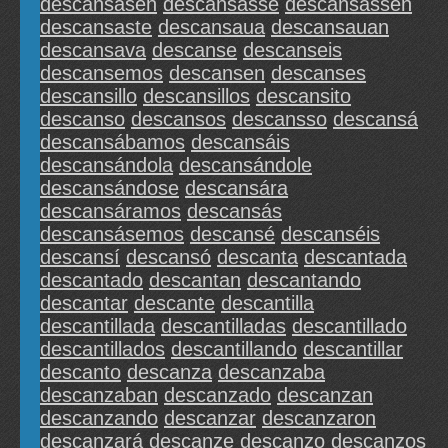
descansasen
descansasse
descansassen
descansaste
descansaua
descansauan
descansava
descanse
descanseis
descansemos
descansen
descanses
descansillo
descansillos
descansito
descanso
descansos
descansso
descansá
descansábamos
descansáis
descansándola
descansándole
descansándose
descansára
descansáramos
descansás
descansásemos
descansé
descanséis
descansí
descansó
descanta
descantada
descantado
descantan
descantando
descantar
descante
descantilla
descantillada
descantilladas
descantillado
descantillados
descantillando
descantillar
descanto
descanza
descanzaba
descanzaban
descanzado
descanzan
descanzando
descanzar
descanzaron
descanzará
descanze
descanzo
descanzos