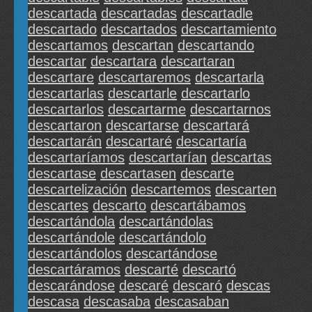
descartada
descartadas
descartadle
descartado
descartados
descartamiento
descartamos
descartan
descartando
descartar
descartara
descartaran
descartare
descartaremos
descartarla
descartarlas
descartarle
descartarlo
descartarlos
descartarme
descartarnos
descartaron
descartarse
descartará
descartarán
descartaré
descartaría
descartaríamos
descartarían
descartas
descartase
descartasen
descarte
descartelización
descartemos
descarten
descartes
descarto
descartábamos
descartándola
descartándolas
descartándole
descartándolo
descartándolos
descartándose
descartáramos
descarté
descartó
descarándose
descaré
descaró
descas
descasa
descasaba
descasaban