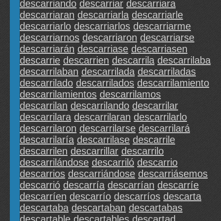
descarriando
descarriar
descarriara
descarriaran
descarriarla
descarriarle
descarriarlo
descarriarlos
descarriarme
descarriarnos
descarriaron
descarriarse
descarriarán
descarriase
descarriasen
descarrie
descarrien
descarrila
descarrilaba
descarrilaban
descarrilada
descarriladas
descarrilado
descarrilados
descarrilamiento
descarrilamientos
descarrilamos
descarrilan
descarrilando
descarrilar
descarrilara
descarrilaran
descarrilarlo
descarrilaron
descarrilarse
descarrilará
descarrilaría
descarrilase
descarrile
descarrilen
descarrillar
descarrilo
descarrilándose
descarriló
descarrio
descarrios
descarriándose
descarriásemos
descarrió
descarría
descarrían
descarríe
descarríen
descarrío
descarríos
descarta
descartaba
descartaban
descartabas
descartable
descartables
descartad