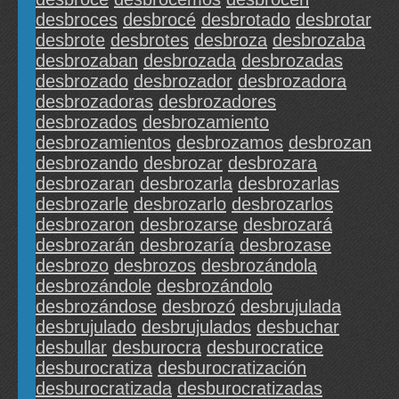
desbroces
desbrocé
desbrotado
desbrotar
desbrote
desbrotes
desbroza
desbrozaba
desbrozaban
desbrozada
desbrozadas
desbrozado
desbrozador
desbrozadora
desbrozadoras
desbrozadores
desbrozados
desbrozamiento
desbrozamientos
desbrozamos
desbrozan
desbrozando
desbrozar
desbrozara
desbrozaran
desbrozarla
desbrozarlas
desbrozarle
desbrozarlo
desbrozarlos
desbrozaron
desbrozarse
desbrozará
desbrozarán
desbrozaría
desbrozase
desbrozo
desbrozos
desbrozándola
desbrozándole
desbrozándolo
desbrozándose
desbrozó
desbrujulada
desbrujulado
desbrujulados
desbuchar
desbullar
desburocra
desburocratice
desburocratiza
desburocratización
desburocratizada
desburocratizadas