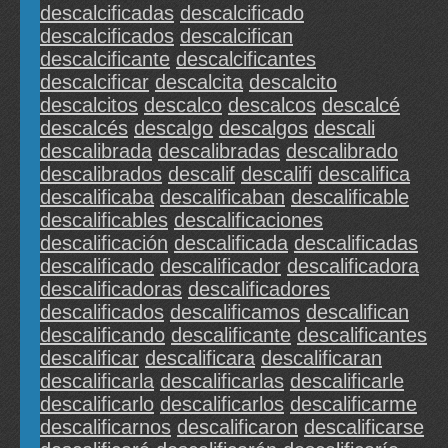
descalcificadas
descalcificado
descalcificados
descalcifican
descalcificante
descalcificantes
descalcificar
descalcita
descalcito
descalcitos
descalco
descalcos
descalcé
descalcés
descalgo
descalgos
descali
descalibrada
descalibradas
descalibrado
descalibrados
descalif
descalifi
descalifica
descalificaba
descalificaban
descalificable
descalificables
descalificaciones
descalificación
descalificada
descalificadas
descalificado
descalificador
descalificadora
descalificadoras
descalificadores
descalificados
descalificamos
descalifican
descalificando
descalificante
descalificantes
descalificar
descalificara
descalificaran
descalificarla
descalificarlas
descalificarle
descalificarlo
descalificarlos
descalificarme
descalificarnos
descalificaron
descalificarse