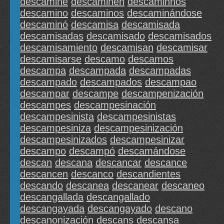
descamine
descaminen
descaminhos
descamino
descaminos
descaminándose
descaminó
descamisa
descamisada
descamisadas
descamisado
descamisados
descamisamiento
descamisan
descamisar
descamisarse
descamo
descamos
descampa
descampada
descampadas
descampado
descampados
descampao
descampar
descampe
descampenización
descampes
descampesinación
descampesinista
descampesinistas
descampesiniza
descampesinización
descampesinizados
descampesinizar
descampo
descampó
descamándose
descan
descana
descancar
descance
descancen
descanco
descandientes
descando
descanea
descanear
descaneo
descangallada
descangallado
descangayada
descangayado
descano
descanonización
descans
descansa