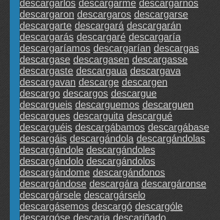
descargarlos
descargarme
descargarnos
descargaron
descargaros
descargarse
descargarte
descargará
descargarán
descargarás
descargaré
descargaría
descargaríamos
descargarían
descargas
descargase
descargasen
descargasse
descargaste
descargaua
descargava
descargavan
descarge
descargen
descargo
descargos
descargue
descargueis
descarguemos
descarguen
descargues
descarguita
descargué
descarguéis
descargábamos
descargábase
descargáis
descargándola
descargándolas
descargándole
descargándoles
descargándolo
descargándolos
descargándome
descargándonos
descargándose
descargára
descargáronse
descargársele
descargárselo
descargásemos
descargó
descargóle
descargóse
descaria
descariñado