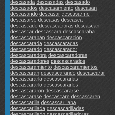
descasada
descasadas
descasado
descasados
descasamiento
descasan
descasando
descasar
descasarme
descasarse
descasas
descasca
descascado
descascadoras
descascan
descascar
descascara
descascaraba
descascaraban
descascaración
descascarada
descascaradas
descascarado
descascarador
descascaradora
descascaradoras
descascaradores
descascarados
descascaramiento
descascaramientos
descascaran
descascarando
descascarar
descascararla
descascararlas
descascararlo
descascararlos
descascararon
descascararse
descascarase
descascare
descascaren
descascarilla
descascarillaba
descascarillada
descascarilladas
descascarillado
descascarilladoras