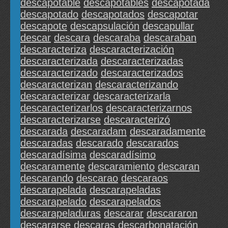
descapotable
descapotables
descapotada
descapotado
descapotados
descapotar
descapote
descapsulación
descapullar
descar
descara
descaraba
descaraban
descaracteriza
descaracterización
descaracterizada
descaracterizadas
descaracterizado
descaracterizados
descaracterizan
descaracterizando
descaracterizar
descaracterizarla
descaracterizarlos
descaracterizarnos
descaracterizarse
descaracterizó
descarada
descaradam
descaradamente
descaradas
descarado
descarados
descaradísima
descaradísimo
descaramente
descaramiento
descaran
descarando
descarao
descaraos
descarapelada
descarapeladas
descarapelado
descarapelados
descarapeladuras
descarar
descararon
descararse
descaras
descarbonatación