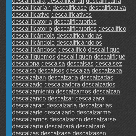
descalificará
descalificarán
descalificaría
descalificarían
descalificase
descalificativa
descalificativo
descalificativos
descalificatoria
descalificatorias
descalificatorio
descalificatorios
descalifico
descalificándola
descalificándolas
descalificándolo
descalificándolos
descalificándose
descalificó
descalifique
descalifiquemos
descalifiquen
descalifiqué
descalona
descalsa
descalsas
descalsez
descalso
descalsos
descalza
descalzaba
descalzaban
descalzada
descalzadas
descalzado
descalzadora
descalzados
descalzamiento
descalzamos
descalzan
descalzando
descalzar
descalzara
descalzaran
descalzarla
descalzarlas
descalzarle
descalzarlo
descalzarme
descalzarnos
descalzaron
descalzarse
descalzarte
descalzará
descalzaré
descalzas
descalzase
descalzasen