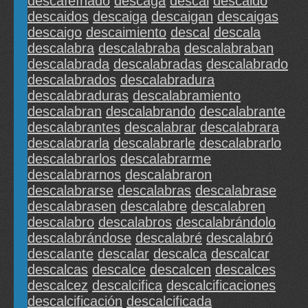
descafeínado
descaga
descai
descaido
descaidos
descaiga
descaigan
descaigas
descaigo
descaimiento
descal
descala
descalabra
descalabraba
descalabraban
descalabrada
descalabradas
descalabrado
descalabrados
descalabradura
descalabraduras
descalabramiento
descalabran
descalabrando
descalabrante
descalabrantes
descalabrar
descalabrara
descalabrarla
descalabrarle
descalabrarlo
descalabrarlos
descalabrarme
descalabrarnos
descalabraron
descalabrarse
descalabras
descalabrase
descalabrasen
descalabre
descalabren
descalabro
descalabros
descalabrándolo
descalabrándose
descalabré
descalabró
descalante
descalar
descalca
descalcar
descalcas
descalce
descalcen
descalces
descalcez
descalcifica
descalcificaciones
descalcificación
descalcificada