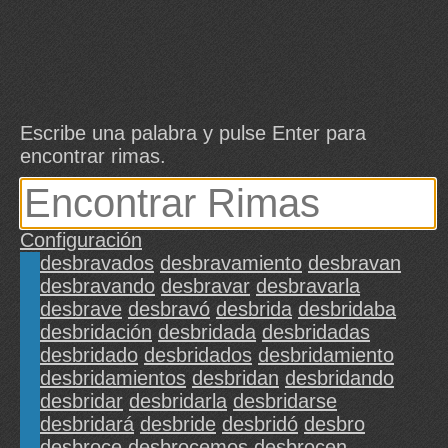
Escribe una palabra y pulse Enter para
encontrar rimas.
Configuración
desbravados
desbravamiento
desbravan
desbravando
desbravar
desbravarla
desbrave
desbravó
desbrida
desbridaba
desbridación
desbridada
desbridadas
desbridado
desbridados
desbridamiento
desbridamientos
desbridan
desbridando
desbridar
desbridarla
desbridarse
desbridará
desbride
desbridó
desbro
desbroce
desbrocemos
desbrocen