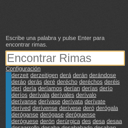
Escribe una palabra y pulse Enter para
encontrar rimas.
Configuración
derzeit
derzeitigen
derá
derán
derándose
deráo
derás
deré
derécho
deréchos
deréis
derí
dería
deríamos
derían
derías
derío
deríos
derívala
derívales
derívalo
derívanse
derívase
derívata
derívate
deríved
derívense
derívese
deró
derógala
deróganse
derógase
deróguense
deróguese
derón
derúrgica
des
desa
desaa
desaarrollo
desaba
desabahado
desaban