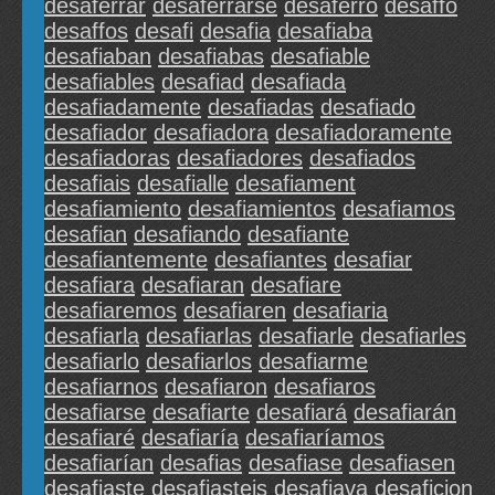
desaferrar
desaferrarse
desaferró
desaffo
desaffos
desafi
desafia
desafiaba
desafiaban
desafiabas
desafiable
desafiables
desafiad
desafiada
desafiadamente
desafiadas
desafiado
desafiador
desafiadora
desafiadoramente
desafiadoras
desafiadores
desafiados
desafiais
desafialle
desafiament
desafiamiento
desafiamientos
desafiamos
desafian
desafiando
desafiante
desafiantemente
desafiantes
desafiar
desafiara
desafiaran
desafiare
desafiaremos
desafiaren
desafiaria
desafiarla
desafiarlas
desafiarle
desafiarles
desafiarlo
desafiarlos
desafiarme
desafiarnos
desafiaron
desafiaros
desafiarse
desafiarte
desafiará
desafiarán
desafiaré
desafiaría
desafiaríamos
desafiarían
desafias
desafiase
desafiasen
desafiaste
desafiasteis
desafiava
desaficion