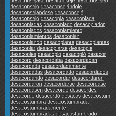
desaconsejase
desaconseje
desaconsejen
desaconsejo
desaconsejándole
desaconsejándose
desaconsejé
desaconsejó
desacopla
desacoplada
desacopladas
desacoplado
desacoplador
desacoplados
desacoplamiento
desacoplamientos
desacoplan
desacoplando
desacoplante
desacoplantes
desacoplar
desacoplarse
desacople
desacoples
desacoplo
desacopló
desacor
desacord
desacordaba
desacordaban
desacordada
desacordadamente
desacordadas
desacordado
desacordados
desacordando
desacordar
desacordaren
desacordaron
desacordarse
desacordase
desacordasen
desacorde
desacordes
desacordo
desacordó
desacos
desacostum
desacostumbra
desacostumbrada
desacostumbradamente
desacostumbradas
desacostumbrado