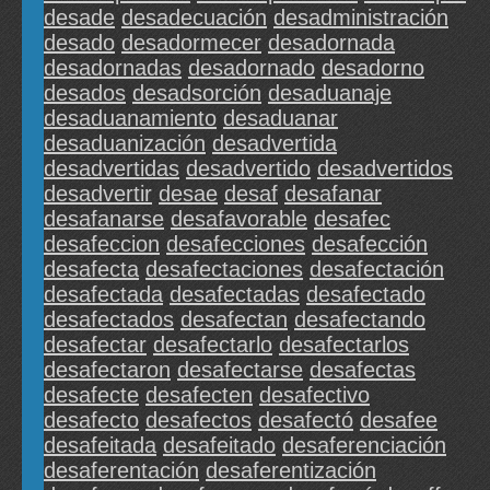
desade
desadecuación
desadministración
desado
desadormecer
desadornada
desadornadas
desadornado
desadorno
desados
desadsorción
desaduanaje
desaduanamiento
desaduanar
desaduanización
desadvertida
desadvertidas
desadvertido
desadvertidos
desadvertir
desae
desaf
desafanar
desafanarse
desafavorable
desafec
desafeccion
desafecciones
desafección
desafecta
desafectaciones
desafectación
desafectada
desafectadas
desafectado
desafectados
desafectan
desafectando
desafectar
desafectarlo
desafectarlos
desafectaron
desafectarse
desafectas
desafecte
desafecten
desafectivo
desafecto
desafectos
desafectó
desafee
desafeitada
desafeitado
desaferenciación
desaferentación
desaferentización