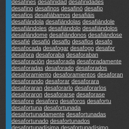
desafines
desafinidad
desafinidades
desafino
desafinos
desafinó
desafio
desafios
desafiábamos
desafiáis
desafiándola
desafiándolas
desafiándole
desafiándoles
desafiándolo
desafiándolos
desafiándome
desafiándonos
desafiándose
desafié
desafió
desaflo
desaflos
desafo
desafocada
desafogar
desafogo
desafor
desafora
desaforaba
desaforaban
desaforación
desaforada
desaforadamente
desaforadas
desaforado
desaforados
desaforamiento
desaforamientos
desaforan
desaforando
desaforar
desaforara
desaforaran
desaforarlo
desaforarlos
desaforaron
desaforarse
desaforase
desafore
desaforo
desaforos
desafortu
desafortuna
desafortunada
desafortunadamente
desafortunadas
desafortunado
desafortunados
desafortunadísima
desafortunadísimo