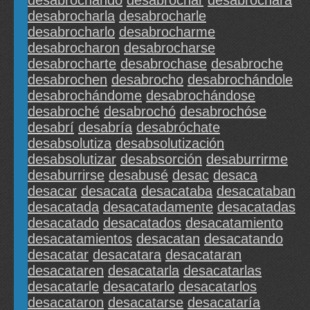
desabrochando
desabrochar
desabrochara
desabrocharla
desabrocharle
desabrocharlo
desabrocharme
desabrocharon
desabrocharse
desabrocharte
desabrochase
desabroche
desabrochen
desabrocho
desabrochándole
desabrochándome
desabrochándose
desabroché
desabrochó
desabrochóse
desabrí
desabría
desabróchate
desabsolutiza
desabsolutización
desabsolutizar
desabsorción
desaburrirme
desaburrirse
desabusé
desac
desaca
desacar
desacata
desacataba
desacataban
desacatada
desacatadamente
desacatadas
desacatado
desacatados
desacatamiento
desacatamientos
desacatan
desacatando
desacatar
desacatara
desacataran
desacataren
desacatarla
desacatarlas
desacatarle
desacatarlo
desacatarlos
desacataron
desacatarse
desacataría