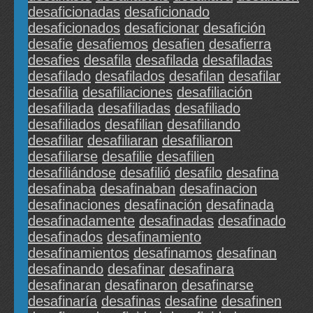
desaficionadas
desaficionado
desaficionados
desaficionar
desafición
desafie
desafiemos
desafien
desafierra
desafies
desafila
desafilada
desafiladas
desafilado
desafilados
desafilan
desafilar
desafilia
desafiliaciones
desafiliación
desafiliada
desafiliadas
desafiliado
desafiliados
desafilian
desafiliando
desafiliar
desafiliaran
desafiliaron
desafiliarse
desafilie
desafilien
desafiliándose
desafilió
desafilo
desafina
desafinaba
desafinaban
desafinacion
desafinaciones
desafinación
desafinada
desafinadamente
desafinadas
desafinado
desafinados
desafinamiento
desafinamientos
desafinamos
desafinan
desafinando
desafinar
desafinara
desafinaran
desafinaron
desafinarse
desafinaría
desafinas
desafine
desafinen