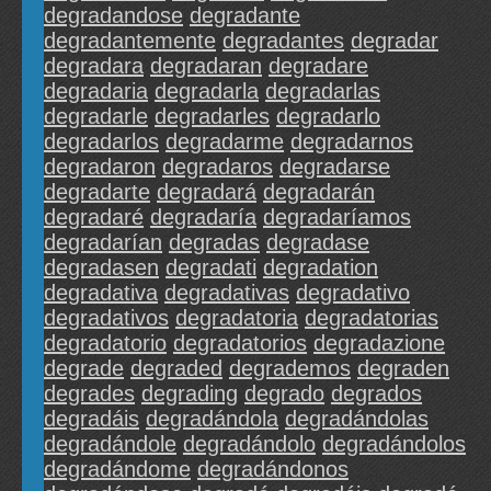
degradandose
degradante
degradantemente
degradantes
degradar
degradara
degradaran
degradare
degradaria
degradarla
degradarlas
degradarle
degradarles
degradarlo
degradarlos
degradarme
degradarnos
degradaron
degradaros
degradarse
degradarte
degradará
degradarán
degradaré
degradaría
degradaríamos
degradarían
degradas
degradase
degradasen
degradati
degradation
degradativa
degradativas
degradativo
degradativos
degradatoria
degradatorias
degradatorio
degradatorios
degradazione
degrade
degraded
degrademos
degraden
degrades
degrading
degrado
degrados
degradáis
degradándola
degradándolas
degradándole
degradándolo
degradándolos
degradándome
degradándonos