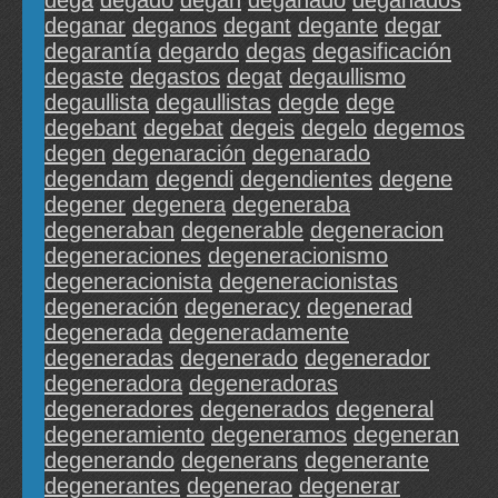
dega
degado
degan
deganado
deganados
deganar
deganos
degant
degante
degar
degarantía
degardo
degas
degasificación
degaste
degastos
degat
degaullismo
degaullista
degaullistas
degde
dege
degebant
degebat
degeis
degelo
degemos
degen
degenaración
degenarado
degendam
degendi
degendientes
degene
degener
degenera
degeneraba
degeneraban
degenerable
degeneracion
degeneraciones
degeneracionismo
degeneracionista
degeneracionistas
degeneración
degeneracy
degenerad
degenerada
degeneradamente
degeneradas
degenerado
degenerador
degeneradora
degeneradoras
degeneradores
degenerados
degeneral
degeneramiento
degeneramos
degeneran
degenerando
degenerans
degenerante
degenerantes
degenerao
degenerar