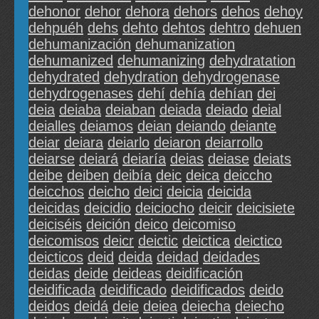
dehonor
dehor
dehora
dehors
dehos
dehoy
dehpuéh
dehs
dehto
dehtos
dehtro
dehuen
dehumanización
dehumanization
dehumanized
dehumanizing
dehydratation
dehydrated
dehydration
dehydrogenase
dehydrogenases
dehí
dehía
dehían
dei
deia
deiaba
deiaban
deiada
deiado
deial
deialles
deiamos
deian
deiando
deiante
deiar
deiara
deiarlo
deiaron
deiarrollo
deiarse
deiará
deiaría
deias
deiase
deiats
deibe
deiben
deibía
deic
deica
deiccho
deicchos
deicho
deici
deicia
deicida
deicidas
deicidio
deiciocho
deicir
deicisiete
deiciséis
deición
deico
deicomiso
deicomisos
deicr
deictic
deictica
deictico
deicticos
deid
deida
deidad
deidades
deidas
deide
deideas
deidificación
deidificada
deidificado
deidificados
deido
deidos
deidá
deie
deiea
deiecha
deiecho