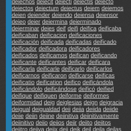
deiechos
deiecit
deiecti
deiectis
deiecto
deiectos
deiectum
deiectus
deiem
deiemos
deien
deiender
deiendo
deiensa
deiensor
deieo
deier
deiermina
deierminado
deierminar
deies
deif
deifi
deifica
deificaba
deificaban
deificacion
deificaciones
deificación
deificada
deificadas
deificado
deificador
deificadora
deificadores
deificados
deificamos
deifican
deificando
deificante
deificantes
deificar
deificara
deificarla
deificarle
deificarlo
deificarlos
deificarnos
deificaron
deificarse
deificas
deificatio
deification
deifico
deificándola
deificándolo
deificándose
deificó
deified
deifique
deifiquen
deiforme
deiformes
deiformidad
deig
deiglesias
deign
deigracia
deigual
deigualdad
deii
deiia
deiida
deiide
deiie
deiin
deiine
deiinitiva
deiinitivamente
deiinitivo
deiio
deiios
deiir
deiito
deiitos
deiitro
deiiva
deiix
deij
deik
deil
deila
deilas