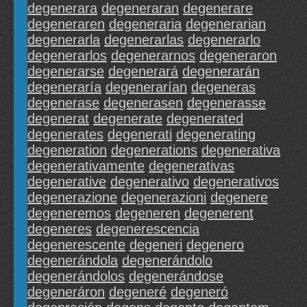
degenerara
degeneraran
degenerare
degeneraren
degeneraria
degenerarian
degenerarla
degenerarlas
degenerarlo
degenerarlos
degenerarnos
degeneraron
degenerarse
degenerará
degenerarán
degeneraría
degenerarían
degeneras
degenerase
degenerasen
degenerasse
degenerat
degenerate
degenerated
degenerates
degenerati
degenerating
degeneration
degenerations
degenerativa
degenerativamente
degenerativas
degenerative
degenerativo
degenerativos
degenerazione
degenerazioni
degenere
degeneremos
degeneren
degenerent
degeneres
degenerescencia
degenerescente
degeneri
degenero
degenerándola
degenerándolo
degenerándolos
degenerándose
degeneráron
degeneré
degeneró