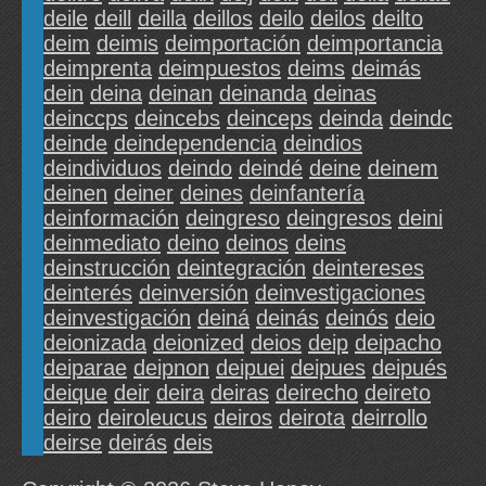
deile
deill
deilla
deillos
deilo
deilos
deilto
deim
deimis
deimportación
deimportancia
deimprenta
deimpuestos
deims
deimás
dein
deina
deinan
deinanda
deinas
deinccps
deincebs
deinceps
deinda
deindc
deinde
deindependencia
deindios
deindividuos
deindo
deindé
deine
deinem
deinen
deiner
deines
deinfantería
deinformación
deingreso
deingresos
deini
deinmediato
deino
deinos
deins
deinstrucción
deintegración
deintereses
deinterés
deinversión
deinvestigaciones
deinvestigación
deiná
deinás
deinós
deio
deionizada
deionized
deios
deip
deipacho
deiparae
deipnon
deipuei
deipues
deipués
deique
deir
deira
deiras
deirecho
deireto
deiro
deiroleucus
deiros
deirota
deirrollo
deirse
deirás
deis