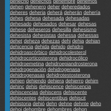
dehecho
dehechos
dehembre
dehemos
dehen
dehenero
deher
deheredados
deheres
deheria
deherá
deherán
dehería
dehes
dehesa
dehesada
dehesadas
dehesado
dehesados
dehesar
dehesas
dehese
deheseros
dehesilla
dehesismo
dehesista
dehesistas
dehessa
dehessas
dehet
deheza
dehezas
dehi
dehia
dehian
dehicencia
dehida
dehido
dehidro
dehidroascórbico
dehidrocolesterol
dehidrocorticosterona
dehidrocólico
dehidroemetina
dehidroepiandrosterona
dehidrogenación
dehidrogenasa
dehidrogenasas
dehidrotestosterona
dehien
dehiendo
dehiera
dehierro
dehim
dehinc
dehis
dehiscence
dehiscencia
dehiscencias
dehiscens
dehiscente
dehiscentes
dehiscentibus
dehiscit
dehistoria
dehió
dehn
dehne
dehnte
deho
dehoi
dehombre
dehombres
dehon