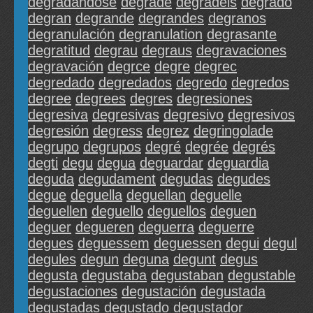
degradándose
degradé
degradéis
degradó
degran
degrande
degrandes
degranos
degranulación
degranulation
degrasante
degratitud
degrau
degraus
degravaciones
degravación
degrce
degre
degrec
degredado
degredados
degredo
degredos
degree
degrees
degres
degresiones
degresiva
degresivas
degresivo
degresivos
degresión
degress
degrez
degringolade
degrupo
degrupos
degré
degrée
degrés
degti
degu
degua
deguardar
deguardia
deguda
degudament
degudas
degudes
degue
deguella
deguellan
deguelle
deguellen
deguello
deguellos
deguen
deguer
degueren
deguerra
deguerre
degues
deguessem
deguessen
degui
degul
degules
degun
deguna
degunt
degus
degusta
degustaba
degustaban
degustable
degustaciones
degustación
degustada
degustadas
degustado
degustador