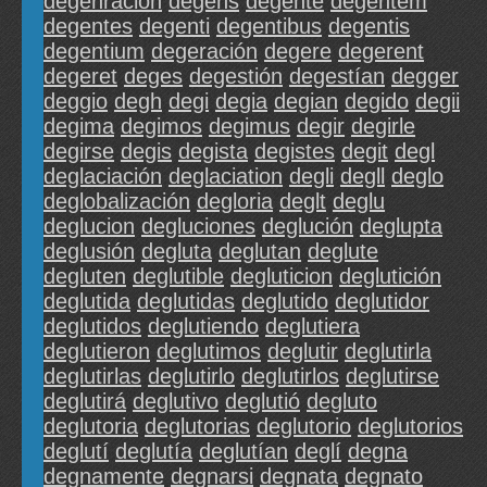
degenración
degens
degente
degentem
degentes
degenti
degentibus
degentis
degentium
degeración
degere
degerent
degeret
deges
degestión
degestían
degger
deggio
degh
degi
degia
degian
degido
degii
degima
degimos
degimus
degir
degirle
degirse
degis
degista
degistes
degit
degl
deglaciación
deglaciation
degli
degll
deglo
deglobalización
degloria
deglt
deglu
deglucion
degluciones
deglución
deglupta
deglusión
degluta
deglutan
deglute
degluten
deglutible
degluticion
deglutición
deglutida
deglutidas
deglutido
deglutidor
deglutidos
deglutiendo
deglutiera
deglutieron
deglutimos
deglutir
deglutirla
deglutirlas
deglutirlo
deglutirlos
deglutirse
deglutirá
deglutivo
deglutió
degluto
deglutoria
deglutorias
deglutorio
deglutorios
deglutí
deglutía
deglutían
deglí
degna
degnamente
degnarsi
degnata
degnato