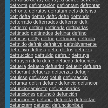
defronta
defrontación
defrontam
defrontar
defronte
defrutos
defrutum
defs
defsnsa
deft
defta
deftas
deftc
defte
deftende
defterrado
defterrados
defterrar
defti
deftierro
deftina
deftinada
deftinadas
deftinado
deftinados
deftinar
deftino
deftinos
deftly
deftne
deftnición
deftnida
deftnido
deftnir
deftnitiva
deftnitivamente
deftnitivo
deftnsa
defto
deftos
deftreza
deftruccion
deftruido
deftruir
deftruye
deftruyen
defu
defue
defuego
defuentes
defuera
defuere
defuerint
defuerit
defuerte
defuerunt
defuerza
defuerzas
defugir
defuisse
defuisset
defuit
defumación
defumar
defun
defunc
defuncio
defuncion
defuncionamiento
defuncionarios
defunciones
defunció
defunción
defunciónes
defunct
defuncta
defunctae
defunctam
defuncti
defunctionibus