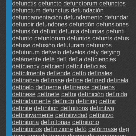
defunctis
defuncto
defunctorum
defunctos
defunctum
defunctus
defundación
defundamentación
defundamento
defundar
defundir
defundones
defundón
defunsiones
defunsión
defunt
defunta
defuntas
defunti
defunto
defuntorum
defuntos
defunts
defus
defuse
defusión
defuturam
defuturos
defuturum
defvelo
defvelos
defy
defying
defámente
defé
defí
defía
defíciencies
defíciency
defícient
defícil
defíciles
defícilmente
defíende
defín
defínales
defínanse
defínase
defíne
defíned
defínela
defínelo
defíneme
defínense
defíneos
defínese
defínete
defíni
defínición
defínida
defínidamente
defínido
defíning
defínir
defínite
defínition
defínitions
defínitiva
defínitivamente
defínitividad
defínitivo
defínitoria
defínitorias
defínitorio
defínitorios
defínizione
defó
defórmase
deg