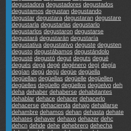
degustadora
degustadores
degustados
degustamos
degustan
degustando
degustar
degustara
degustaran
degustare
degustarla
degustarlas
degustarlo
degustarlos
degustaron
degustarse
degustará
degustarán
degustaría
degustativa
degustativo
deguste
degusten
degusto
degustábamos
degustándolo
degusté
degustó
degut
deguts
degué
degués
degá
degé
degénero
degí
degía
degían
degú
degü
degüe
degüella
degüellan
degüellas
degüelle
degüellen
degüelles
degüello
degüellos
degüelvo
deh
deha
dehaber
dehaberse
dehabitantes
dehablar
dehace
dehacer
dehacerlo
dehacerse
dehacienda
dehajo
dehallarse
dehambre
dehamos
dehan
dehasta
dehate
dehates
dehaver
dehaxo
dehazer
dehc
dehcn
dehde
dehe
dehebrero
dehecha