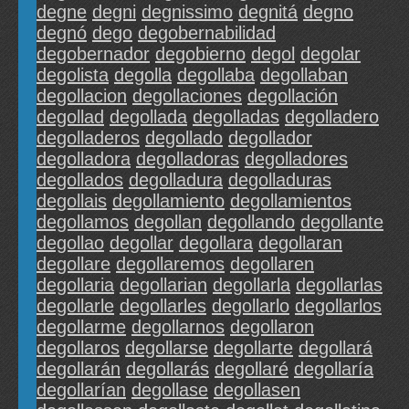
degne
degni
degnissimo
degnitá
degno
degnó
dego
degobernabilidad
degobernador
degobierno
degol
degolar
degolista
degolla
degollaba
degollaban
degollacion
degollaciones
degollación
degollad
degollada
degolladas
degolladero
degolladeros
degollado
degollador
degolladora
degolladoras
degolladores
degollados
degolladura
degolladuras
degollais
degollamiento
degollamientos
degollamos
degollan
degollando
degollante
degollao
degollar
degollara
degollaran
degollare
degollaremos
degollaren
degollaria
degollarian
degollarla
degollarlas
degollarle
degollarles
degollarlo
degollarlos
degollarme
degollarnos
degollaron
degollaros
degollarse
degollarte
degollará
degollarán
degollarás
degollaré
degollaría
degollarían
degollase
degollasen