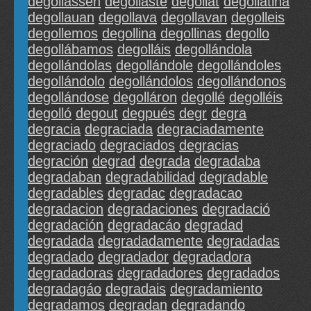
degollassen
degollaste
degollat
degollatina
degollauan
degollava
degollavan
degolleis
degollemos
degollina
degollinas
degollo
degollábamos
degolláis
degollándola
degollándolas
degollándole
degollándoles
degollándolo
degollándolos
degollándonos
degollándose
degolláron
degollé
degolléis
degolló
degout
degpués
degr
degra
degracia
degraciada
degraciadamente
degraciado
degraciados
degracias
degración
degrad
degrada
degradaba
degradaban
degradabilidad
degradable
degradables
degradac
degradacao
degradacion
degradaciones
degradació
degradación
degradacáo
degradad
degradada
degradadamente
degradadas
degradado
degradador
degradadora
degradadoras
degradadores
degradados
degradagáo
degradais
degradamiento
degradamos
degradan
degradando