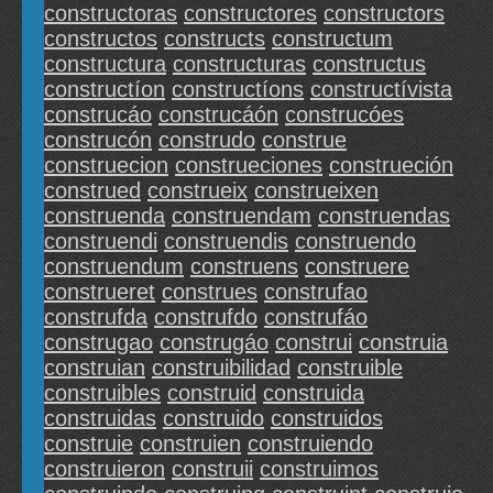
constructoras
constructores
constructors
constructos
constructs
constructum
constructura
constructuras
constructus
constructíon
constructíons
constructívista
construcáo
construcáón
construcóes
construcón
construdo
construe
construecion
construeciones
construeción
construed
construeix
construeixen
construenda
construendam
construendas
construendi
construendis
construendo
construendum
construens
construere
construeret
construes
construfao
construfda
construfdo
construfáo
construgao
construgáo
construi
construia
construian
construibilidad
construible
construibles
construid
construida
construidas
construido
construidos
construie
construien
construiendo
construieron
construii
construimos