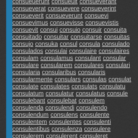
consueuerunt
consueuit
consueverant
consueverat
consuevere
consueverint
consueverit
consueverunt
consuevi
consuevimus
consuevisse
consuevistis
consuevit
consui
consuio
consuir
consuita
consuitado
consuitar
consuitarse
consuitas
consujo
consuka
consul
consula
consulado
consulados
consulai
consulaire
consulaires
consulam
consulamus
consulant
consular
consulare
consularem
consulares
consulari
consularia
consularibus
consularis
consularmente
consulars
consulas
consulat
consulate
consulates
consulats
consulatu
consulatum
consulatur
consulatus
consule
consulebant
consulebat
consulem
consulenda
consulendi
consulendo
consulendum
consulens
consulente
consulentem
consulentes
consulenti
consulentibus
consulenza
consulere
consulerem
consulerent
consuleret