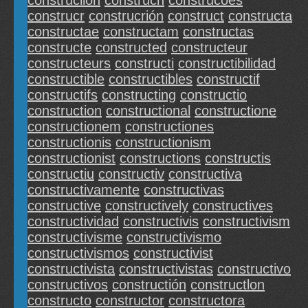
construclion
construcn
construcoes
construcr
construcrión
construct
constructa
constructae
constructam
constructas
constructe
constructed
constructeur
constructeurs
constructi
constructibilidad
constructible
constructibles
constructif
constructifs
constructing
constructio
construction
constructional
constructione
constructionem
constructiones
constructionis
constructionism
constructionist
constructions
constructis
constructiu
constructiv
constructiva
constructivamente
constructivas
constructive
constructively
constructives
constructividad
constructivis
constructivism
constructivisme
constructivismo
constructivismos
constructivist
constructivista
constructivistas
constructivo
constructivos
constructión
constructlon
constructo
constructor
constructora