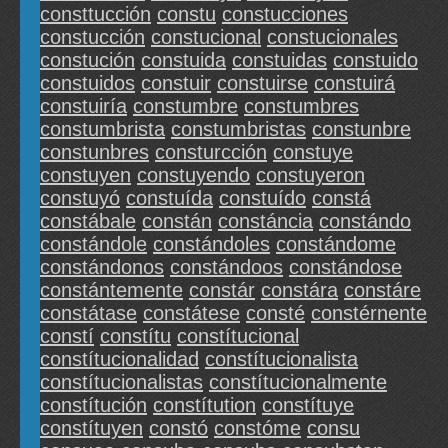
consttucción
constu
constucciones
constucción
constucional
constucionales
constución
constuida
constuidas
constuido
constuidos
constuir
constuirse
constuirá
constuiría
constumbre
constumbres
constumbrista
constumbristas
constunbre
constunbres
consturcción
constuye
constuyen
constuyendo
constuyeron
constuyó
constuída
constuído
constá
constábale
constán
constáncia
constándo
constándole
constándoles
constándome
constándonos
constándoos
constándose
constántemente
constár
constára
constáre
constátase
constátese
consté
constérnente
constí
constítu
constítucional
constítucionalidad
constítucionalista
constítucionalistas
constítucionalmente
constítución
constítution
constítuye
constítuyen
constó
constóme
consu