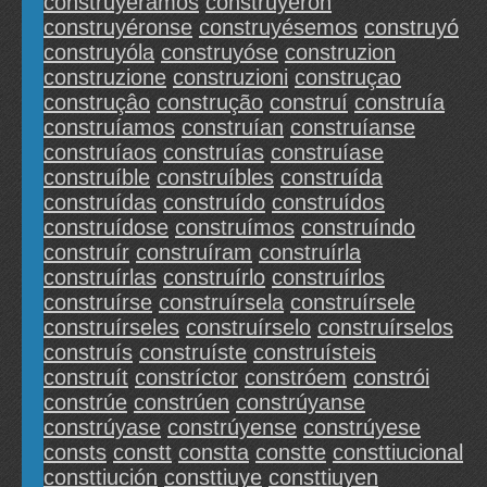
construyéramos
construyéron
construyéronse
construyésemos
construyó
construyóla
construyóse
construzion
construzione
construzioni
construçao
construçâo
construção
construí
construía
construíamos
construían
construíanse
construíaos
construías
construíase
construíble
construíbles
construída
construídas
construído
construídos
construídose
construímos
construíndo
construír
construíram
construírla
construírlas
construírlo
construírlos
construírse
construírsela
construírsele
construírseles
construírselo
construírselos
construís
construíste
construísteis
construít
constríctor
constróem
constrói
constrúe
constrúen
constrúyanse
constrúyase
constrúyense
constrúyese
consts
constt
constta
constte
consttiucional
consttiución
consttiuye
consttiuyen