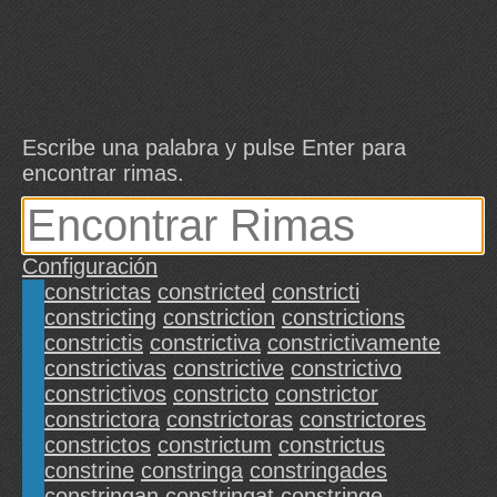
Escribe una palabra y pulse Enter para
encontrar rimas.
Configuración
constrictas
constricted
constricti
constricting
constriction
constrictions
constrictis
constrictiva
constrictivamente
constrictivas
constrictive
constrictivo
constrictivos
constricto
constrictor
constrictora
constrictoras
constrictores
constrictos
constrictum
constrictus
constrine
constringa
constringades
constringan
constringat
constringe