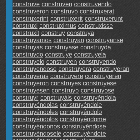
construve
construven
construvendo
construveron
construvó
construxerat
construxerint
construxerit
construxerunt
construxi
construximus
construxisse
construxit
construy
construya
construyamos
construyan
construyanse
construyas
construyase
construyda
construydo
construye
construyela
construyelo
construyen
construyendo
construyendose
construyera
construyeran
construyeras
construyere
construyeren
construyeron
construyes
construyese
construyesen
construyo
construyose
construyr
construyáis
construyéndola
construyéndolas
construyéndole
construyéndoles
construyéndolo
construyéndolos
construyéndome
construyéndonos
construyéndose
construyéndosele
construyéndote