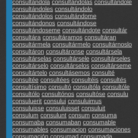
consultándola
consultándolas
consultándole
consultándoles
consultándolo
consultándolos
consultándome
consultándonos
consultándose
consultándoseme
consultándote
consultár
consultára
consultáramos
consultáran
consultármela
consultármelo
consultárnoslo
consultáron
consultáronse
consultársela
consultárselas
consultársele
consultárseles
consultárselo
consultárselos
consultárseme
consultártelo
consultásemos
consulté
consultée
consultées
consultéis
consultés
consultísimo
consultó
consultóla
consultóle
consultólo
consultónos
consultóse
consulu
consuluerit
consului
consuluimus
consuluisse
consuluisset
consuluit
consulum
consulunt
consum
consuma
consumaba
consumaban
consumable
consumables
consumacion
consumaciones
consumación
consumad
consumada