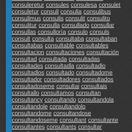
consuleretur
consules
consulesa
consulet
consuletur
consuli
consulia
consulibus
consulimus
consulis
consulit
consulito
consulitur
consulla
consullado
consullar
consullas
consulloría
consulo
consuls
consult
consulta
consultaba
consultaban
consultabas
consultable
consultables
consultacion
consultaciones
consultación
consultad
consultada
consultadas
consultades
consultadla
consultadlo
consultadlos
consultado
consultadome
consultador
consultadores
consultados
consultadoseme
consultai
consultais
consultallo
consultamos
consultan
consultancy
consultando
consultandola
consultandole
consultandolo
consultandome
consultandose
consultandoseme
consultant
consultante
consultantes
consultants
consultar