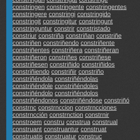
constringen
constringente
constringentes
constringere
constringi
constringido
constringit
constringitur
constringunt
constringuntur
constrir
constristado
constriur
constriña
constriñan
constriñe
constriñen
constriñendo
constriñente
constriñentes
constriñera
constriñeran
constriñeron
constriñes
constriñese
constriñesen
constriñido
constriñidos
constriñiendo
constriñir
constriño
constriñéndola
constriñéndolas
constriñéndole
constriñéndoles
constriñéndolo
constriñéndolos
constriñéndonos
constriñéndose
constriñó
constrnc
constrnccion
constrncciones
constrncción
constrnction
constrnir
constroem
constru
construa
construal
construant
construantur
construat
construatis
construatur
construc