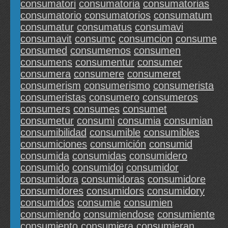
consumatori
consumatoria
consumatorias
consumatorio
consumatorios
consumatum
consumatur
consumatus
consumavi
consumavit
consumc
consumcion
consume
consumed
consumemos
consumen
consumens
consumentur
consumer
consumera
consumere
consumeret
consumerism
consumerismo
consumerista
consumeristas
consumero
consumeros
consumers
consumes
consumet
consumetur
consumi
consumia
consumian
consumibilidad
consumible
consumibles
consumiciones
consumición
consumid
consumida
consumidas
consumidero
consumido
consumidoi
consumidor
consumidora
consumidoras
consumidore
consumidores
consumidors
consumidory
consumidos
consumie
consumien
consumiendo
consumiendose
consumiente
consumiento
consumiera
consumieran