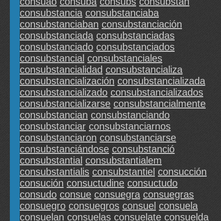
consuao
consuba
consubs
consubstan
consubstancia
consubstanciaba
consubstanciaban
consubstanciación
consubstanciada
consubstanciadas
consubstanciado
consubstanciados
consubstancial
consubstanciales
consubstancialidad
consubstancializa
consubstancialización
consubstancializada
consubstancializado
consubstancializados
consubstancializarse
consubstancialmente
consubstancian
consubstanciando
consubstanciar
consubstanciarnos
consubstanciaron
consubstanciarse
consubstanciándose
consubstanció
consubstantial
consubstantialem
consubstantialis
consubstantiel
consucción
consución
consuctudine
consuctudo
consudo
consue
consuegra
consuegras
consuegro
consuegros
consuel
consuela
consuelan
consuelas
consuelate
consuelda