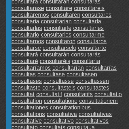
consultara
consultaran
consultaras
consultarase
consultare
consultareis
consultaremos
consultaren
consultares
consultaria
consultarian
consultarla
consultarlas
consultarle
consultarles
consultarlo
consultarlos
consultarme
consultarnos
consultaron
consultaros
consultarse
consultarselo
consultarte
consultará
consultarán
consultarás
consultaré
consultaréis
consultaría
consultaríamos
consultarían
consultarías
consultas
consultase
consultasen
consultases
consultasse
consultassen
consultaste
consultasteis
consultastes
consultat
consultatif
consultatifs
consultatio
consultation
consultatione
consultationem
consultationes
consultationibus
consultations
consultativa
consultativas
consultative
consultativo
consultativos
consultato
consultats
consultaua