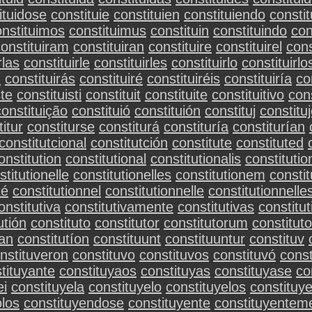
ituidose
constituie
constituien
constituiendo
constit
onstituimos
constituimus
constituin
constituindo
con
onstituiram
constituiran
constituire
constituirel
cons
rlas
constituirle
constituirles
constituirlo
constituirlo
n
constituirás
constituiré
constituiréis
constituiría
co
ste
constituisti
constituit
constituite
constituitivo
cons
constituição
constituió
constituión
constituj
constitu
itur
constiturse
constiturá
constituría
constiturían
constitutcional
constitutción
constitute
constituted
onstitution
constitutional
constitutionalis
constitutio
stitutionelle
constitutionelles
constitutionem
constit
té
constitutionnel
constitutionnelle
constitutionnelle
onstitutiva
constitutivamente
constitutivas
constitut
utión
constituto
constitutor
constitutorum
constitut
ían
constitutíon
constituunt
constituuntur
constituv
nstituveron
constituvo
constituvos
constituvó
const
tituyante
constituyaos
constituyas
constituyase
co
ei
constituyela
constituyelo
constituyelos
constituy
olos
constituyendose
constituyente
constituyentem