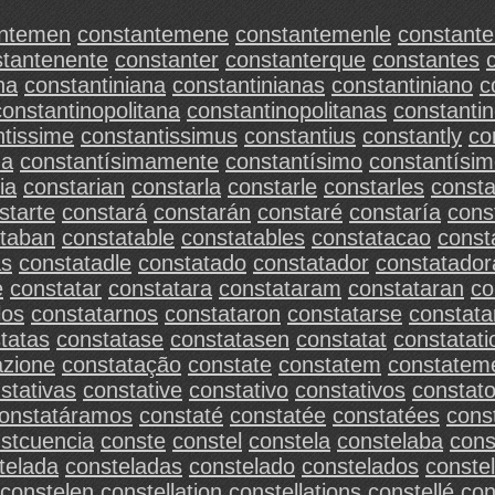
antemen
constantemene
constantemenle
constant
stantenente
constanter
constanterque
constantes
na
constantiniana
constantinianas
constantiniano
c
constantinopolitana
constantinopolitanas
constantin
ntissime
constantissimus
constantius
constantly
co
ma
constantísimamente
constantísimo
constantísi
ia
constarian
constarla
constarle
constarles
consta
starte
constará
constarán
constaré
constaría
cons
ataban
constatable
constatables
constatacao
const
as
constatadle
constatado
constatador
constatador
e
constatar
constatara
constataram
constataran
co
los
constatarnos
constataron
constatarse
constata
tatas
constatase
constatasen
constatat
constatati
azione
constatação
constate
constatem
constatem
stativas
constative
constativo
constativos
constat
onstatáramos
constaté
constatée
constatées
cons
stcuencia
conste
constel
constela
constelaba
cons
telada
consteladas
constelado
constelados
conste
constelen
constellation
constellations
constellé
con