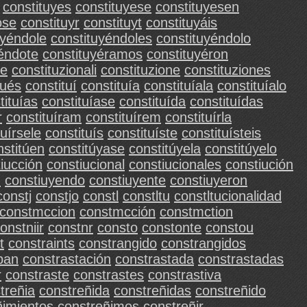
constituyes
constituyese
constituyesen
ose
constituyr
constituyt
constituyáis
uyéndole
constituyéndoles
constituyéndolo
éndote
constituyéramos
constituyéron
le
constituzionali
constituzione
constituziones
tués
constituí
constituía
constituíala
constituíalo
tituías
constituíase
constituída
constituídas
r
constituíram
constituírem
constituírla
tuírsele
constituís
constituíste
constituísteis
nstitúen
constitúyase
constitúyela
constitúyelo
iucción
constiucional
constiucionales
constiución
n
constiuyendo
constiuyente
constiuyeron
constj
constjo
constl
constltu
constltucionalidad
constmccion
constmcción
constmction
onstniir
constnr
consto
constonte
constou
t
constraints
constrangido
constrangidos
ban
constrastación
constrastada
constrastadas
r
constraste
constrastes
constrastiva
treñia
constreñida
constreñidas
constreñido
ñimientos
constreñimos
constreñir