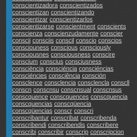
conscientizadora
conscientizados
conscientizan
conscientizando
conscientizar
conscientizarlos
conscientizarse
conscientment
conscients
conscienza
conscienzudamente
conscier
conscii
consciis
conscil
conscio
conscios
consciouness
conscious
consciously
consciousnes
consciousness
conscire
conscium
conscius
consciusness
consciència
consciéncia
consciéncias
consciéncies
consciência
consción
consclence
consclencia
consclencla
conscll
conscn
conscnsu
conscnsual
conscnsus
conscquence
conscquences
conscquencia
conscquencias
conscqüencia
conscqüencias
conscr
conscri
conscribantur
conscribat
conscribenda
conscribendi
conscribendis
conscribere
conscribi
conscribir
conscrip
conscripcion