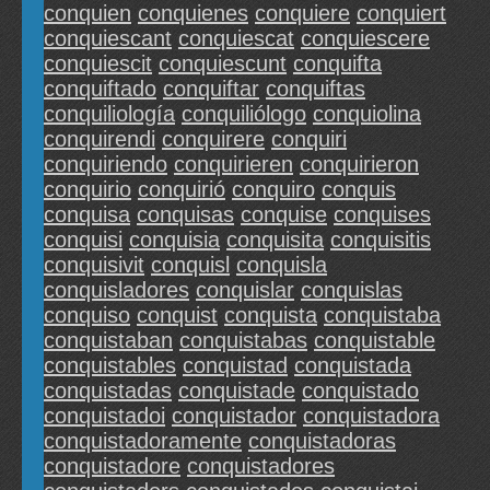
conquien
conquienes
conquiere
conquiert
conquiescant
conquiescat
conquiescere
conquiescit
conquiescunt
conquifta
conquiftado
conquiftar
conquiftas
conquiliología
conquiliólogo
conquiolina
conquirendi
conquirere
conquiri
conquiriendo
conquirieren
conquirieron
conquirio
conquirió
conquiro
conquis
conquisa
conquisas
conquise
conquises
conquisi
conquisia
conquisita
conquisitis
conquisivit
conquisl
conquisla
conquisladores
conquislar
conquislas
conquiso
conquist
conquista
conquistaba
conquistaban
conquistabas
conquistable
conquistables
conquistad
conquistada
conquistadas
conquistade
conquistado
conquistadoi
conquistador
conquistadora
conquistadoramente
conquistadoras
conquistadore
conquistadores