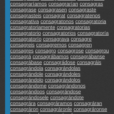
consagraríamos
consagrarían
consagras
consagrase
consagrasen
consagraste
consagrasteis
consagrat
consagratenos
consagrativa
consagratonos
consagratoria
consagratoriamente
consagratorias
consagratorio
consagratorios
consagratoría
consagratorío
consagrava
consagre
consagreis
consagremos
consagren
consagres
consagro
consagrose
consagrou
consagrá
consagrábamos
consagrábanse
consagrábase
consagrádose
consagráis
consagrándola
consagrándolas
consagrándole
consagrándoles
consagrándolo
consagrándolos
consagrándome
consagrándonos
consagrándoos
consagrándose
consagrándosele
consagrándote
consagrára
consagráramos
consagráran
consagráron
consagráronle
consagráronse