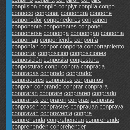
conplision
conplió
conplyr
conplía
conpo
conpoco
conponat
conpondrá
conpone
conponedor
conponedores
conponen
conponente
conponentes
conponer
conponerse
conponga
conpongan
conponia
conponian
conponiendo
conponía
conponían
conpor
conporta
conportamiento
conportar
conposicion
conposiciones
conposición
conposita
conpostura
conposturas
conpr
conpra
conprada
conpradas
conprado
conprador
conpradores
conprados
conpramos
conpran
conprando
conprar
conprara
conpraran
conprare
conpraren
conprarlo
conprarlos
conpraron
conpras
conprase
conprasen
conprastes
conprauan
conprava
conpravan
conpraventa
conpre
conprehenda
conprehendan
conprehende
conprehenden
conprehender