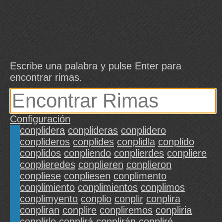
Escribe una palabra y pulse Enter para
encontrar rimas.
Configuración
conplidera
conplideras
conplidero
conplideros
conplides
conplidla
conplido
conplidos
conpliendo
conplierdes
conpliere
conplieredes
conplieren
conplieron
conpliese
conpliesen
conplimento
conplimiento
conplimientos
conplimos
conplimyento
conplio
conplir
conplira
conpliran
conplire
conpliremos
conpliria
conplirlo
conplirá
conplirán
conpliré