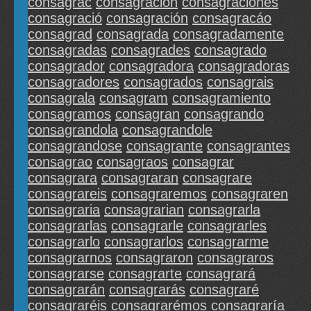
consagrac
consagracion
consagraciones
consagració
consagración
consagracáo
consagrad
consagrada
consagradamente
consagradas
consagrades
consagrado
consagrador
consagradora
consagradoras
consagradores
consagrados
consagrais
consagrala
consagram
consagramiento
consagramos
consagran
consagrando
consagrandola
consagrandole
consagrandose
consagrante
consagrantes
consagrao
consagraos
consagrar
consagrara
consagraran
consagrare
consagrareis
consagraremos
consagraren
consagraria
consagrarian
consagrarla
consagrarlas
consagrarle
consagrarles
consagrarlo
consagrarlos
consagrarme
consagrarnos
consagraron
consagraros
consagrarse
consagrarte
consagrará
consagrarán
consagrarás
consagraré
consagraréis
consagrarémos
consagraría