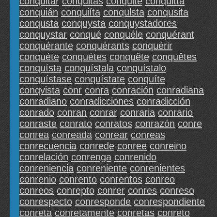
conquitar
conquitas
conquite
conquitta
conquián
conquiíta
conqulsta
conqusita
conqusta
conquysta
conquystadores
conquystar
conqué
conquéle
conquérant
conquérante
conquérants
conquérir
conquéte
conquétes
conquête
conquêtes
conquísta
conquístala
conquístalo
conquístase
conquístate
conquíte
conqvista
conr
conra
conración
conradiana
conradiano
conradicciones
conradicción
conrado
conran
conrar
conraria
conrario
conraste
conrato
conratos
conrazón
conre
conrea
conreada
conrear
conreas
conrecuencia
conrede
conree
conreino
conrelación
conrenga
conrenido
conreniencia
conreniente
conrenientes
conrenio
conrento
conrentos
conreo
conreos
conrepto
conrer
conres
conreso
conrespecto
conresponde
conrespondiente
conreta
conretamente
conretas
conreto