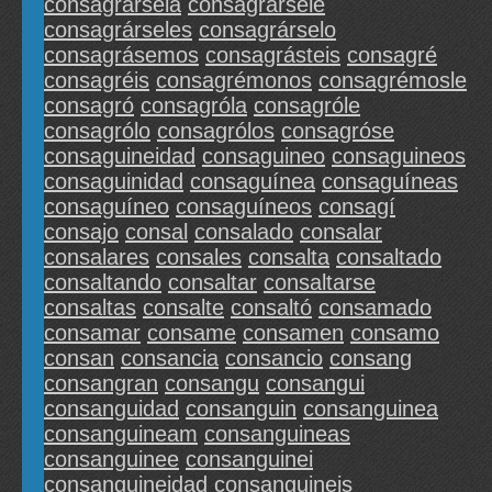
consagrársela
consagrársele
consagrárseles
consagrárselo
consagrásemos
consagrásteis
consagré
consagréis
consagrémonos
consagrémosle
consagró
consagróla
consagróle
consagrólo
consagrólos
consagróse
consaguineidad
consaguineo
consaguineos
consaguinidad
consaguínea
consaguíneas
consaguíneo
consaguíneos
consagí
consajo
consal
consalado
consalar
consalares
consales
consalta
consaltado
consaltando
consaltar
consaltarse
consaltas
consalte
consaltó
consamado
consamar
consame
consamen
consamo
consan
consancia
consancio
consang
consangran
consangu
consangui
consanguidad
consanguin
consanguinea
consanguineam
consanguineas
consanguinee
consanguinei
consanguineidad
consanguineis