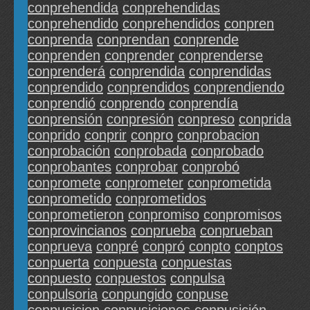
conprehendida
conprehendidas
conprehendido
conprehendidos
conpren
conprenda
conprendan
conprende
conprenden
conprender
conprenderse
conprenderá
conprendida
conprendidas
conprendido
conprendidos
conprendiendo
conprendió
conprendo
conprendía
conprensión
conpresión
conpreso
conprida
conprido
conprir
conpro
conprobacion
conprobación
conprobada
conprobado
conprobantes
conprobar
conprobó
conpromete
conprometer
conprometida
conprometido
conprometidos
conprometieron
conpromiso
conpromisos
conprovincianos
conprueba
conprueban
conprueva
conpré
conpró
conpto
conptos
conpuerta
conpuesta
conpuestas
conpuesto
conpuestos
conpulsa
conpulsoria
conpungido
conpuse