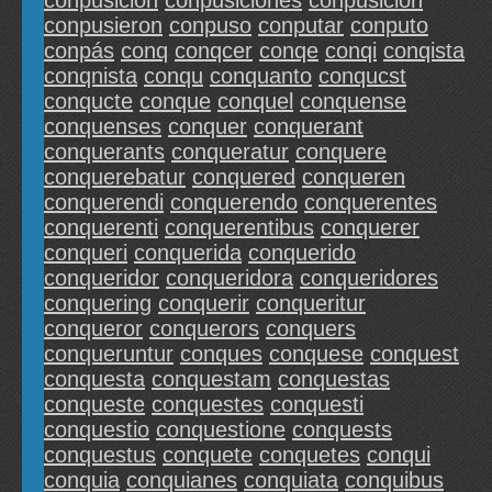
conpusicion
conpusiciones
conpusición
conpusieron
conpuso
conputar
conputo
conpás
conq
conqcer
conqe
conqi
conqista
conqnista
conqu
conquanto
conqucst
conqucte
conque
conquel
conquense
conquenses
conquer
conquerant
conquerants
conqueratur
conquere
conquerebatur
conquered
conqueren
conquerendi
conquerendo
conquerentes
conquerenti
conquerentibus
conquerer
conqueri
conquerida
conquerido
conqueridor
conqueridora
conqueridores
conquering
conquerir
conqueritur
conqueror
conquerors
conquers
conqueruntur
conques
conquese
conquest
conquesta
conquestam
conquestas
conqueste
conquestes
conquesti
conquestio
conquestione
conquests
conquestus
conquete
conquetes
conqui
conquia
conquianes
conquiata
conquibus