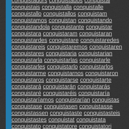
conquistadors
conquistados
conquistai
conquistais
conquistalla
conquistalle
conquistallo
conquistallos
conquistam
conquistamos
conquistan
conquistando
conquistandola
conquistante
conquistar
conquistara
conquistaram
conquistaran
conquistardes
conquistare
conquistaredes
conquistareis
conquistaremos
conquistaren
conquistares
conquistaria
conquistarian
conquistarla
conquistarlas
conquistarle
conquistarles
conquistarlo
conquistarlos
conquistarme
conquistarnos
conquistaron
conquistaros
conquistarse
conquistarte
conquistará
conquistarán
conquistarás
conquistaré
conquistaréis
conquistaría
conquistaríamos
conquistarían
conquistas
conquistase
conquistasen
conquistasse
conquistassen
conquistaste
conquistasteis
conquistastes
conquistat
conquistata
conquistato
conquistatore
conquistatori