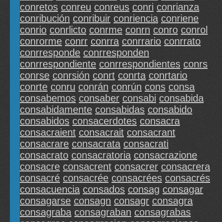
conretos
conreu
conreus
conri
conrianza
conribución
conribuir
conriencia
conriene
conrio
conrlicto
conrme
conrn
conro
conrol
conrorme
conrr
conrra
conrrario
conrrato
conrresponde
conrresponden
conrrespondiente
conrrespondientes
conrs
conrse
conrsión
conrt
conrta
conrtario
conrte
conru
conrán
conrún
cons
consa
consabemos
consaber
consabi
consabida
consabidamente
consabidas
consabido
consabidos
consacerdotes
consacra
consacraient
consacrait
consacrant
consacrare
consacrata
consacrati
consacrato
consacratoria
consacrazione
consacre
consacrent
consacrer
consacrera
consacré
consacrée
consacrées
consacrés
consacuencia
consados
consag
consagar
consagarse
consagn
consagr
consagra
consagraba
consagraban
consagrabas