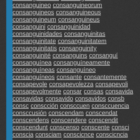
consanguineo
consanguineorum
consanguineos
consanguineous
consanguineum
consanguineus
consanguini
consanguinidad
consanguinidades
consanguinitas
consanguinitate
consanguinitatem
consanguinitatis
consanguinity
consanguinité
consanguins
consanguí
consanguínea
consanguíneamente
consanguíneas
consanguíneo
consanguíneos
consante
consantemente
consapevole
consapevolezza
consapevoli
consapevolmente
consar
consas
consavida
consavidas
consavido
consavidos
consb
consc
conscción
consccuen
consccuencia
consccusión
conscendam
conscendat
conscendens
conscendere
conscendit
conscendunt
conscenso
conscente
consci
conscia
consciam
conscicnce
conscicncia