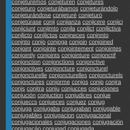
conjeturemos
conjeturen
conjetures
conjeturo
conjeturábamos
conjeturándolo
conjeturándose
conjeturé
conjeturó
conjetúrase
conji
conjianza
conjicere
conjici
conjiciunt
conjimto
conjla
conjlict
conjlictiva
conjlicto
conjlictos
conjneces
conjnnto
conjnto
conjo
conjoga
conjoin
conjoined
conjoint
conjointe
conjointement
conjointes
conjointly
conjoints
conjointure
conjonctif
conjonction
conjonctions
conjonctive
conjonctives
conjoncture
conjoncturel
conjoncturelle
conjoncturelles
conjoncturels
conjonctures
conjorme
conjos
conjp
conjra
conjs
conjtra
conju
conjucces
conjuciones
conjución
conjuction
conjudices
conjue
conjueccs
conjueces
conjuez
conjug
conjuga
conjugaba
conjugaban
conjugable
conjugables
conjugacion
conjugacional
conjugacionales
conjugaciones
conjugación
conjugacáo
conjugad
conjugada