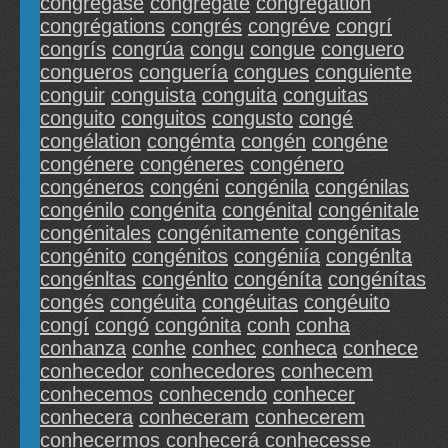
congrégase
congrégate
congrégation
congrégations
congrés
congréve
congrí
congrís
congrúa
congu
congue
conguero
congueros
conguería
congues
conguiente
conguir
conguista
conguita
conguitas
conguito
conguitos
congusto
congé
congélation
congémta
congén
congéne
congénere
congéneres
congénero
congéneros
congéni
congénila
congénilas
congénilo
congénita
congénital
congénitale
congénitales
congénitamente
congénitas
congénito
congénitos
congéniía
congénlta
congénltas
congénlto
congéníta
congénítas
congés
congéuita
congéuitas
congéuito
congí
congó
congónita
conh
conha
conhanza
conhe
conhec
conheca
conhece
conhecedor
conhecedores
conhecem
conhecemos
conhecendo
conhecer
conhecera
conheceram
conhecerem
conhecermos
conhecerá
conhecesse