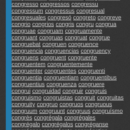
congresso
congressos
congressu
congressum
congressus
congresual
congresuales
congresó
congreto
congreve
congrio
congrios
congris
congru
congrua
congruae
congruam
congruamente
congruant
congruas
congruat
congrue
congruebat
congruen
congruence
congruencia
congruencias
congruency
congruens
congruent
congruente
congruentem
congruentemente
congruenter
congruentes
congruenti
congruentia
congruentiam
congruentibus
congruentius
congruenza
congruere
congrui
congruidad
congruir
congruis
congruismo
congruistas
congruit
congruitas
congruity
congruo
congruos
congruous
congruum
congruunt
congruus
congruísmo
congrès
congrégala
congrégales
congrégalo
congrégalos
congréganse