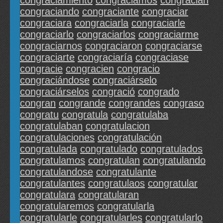
congraciamiento
congraciamos
congracian
congraciando
congraciante
congraciar
congraciara
congraciarla
congraciarle
congraciarlo
congraciarlos
congraciarme
congraciarnos
congraciaron
congraciarse
congraciarte
congraciaría
congraciase
congracie
congracien
congracio
congraciándose
congraciárselo
congraciárselos
congració
congrado
congran
congrande
congrandes
congraso
congratu
congratula
congratulaba
congratulaban
congratulacion
congratulaciones
congratulación
congratulada
congratulado
congratulados
congratulamos
congratulan
congratulando
congratulandose
congratulante
congratulantes
congratulaos
congratular
congratulara
congratularan
congratularemos
congratularla
congratularle
congratularles
congratularlo