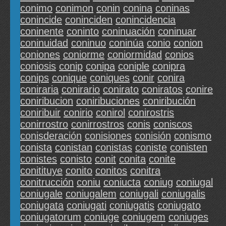
conimo
conimon
conin
conina
coninas
conincide
coninciden
conincidencia
coninente
coninto
coninuación
coninuar
coninuidad
coninuo
coninúa
conio
conion
coniones
coniorme
coniormidad
conios
coniosis
conip
conipa
coniple
conipra
conips
conique
coniques
conir
conira
coniraria
conirario
conirato
coniratos
conire
coniribucion
coniribuciones
coniribución
coniribuir
conirio
conirol
conirostris
conirrostro
conirrostros
conis
coniscos
conisderación
conisiones
conisión
conismo
conista
conistan
conistas
coniste
conisten
conistes
conisto
conit
conita
conite
conitituye
conito
conitos
conitra
conitrucción
coniu
coniucta
coniug
coniugal
coniugale
coniugalem
coniugali
coniugalis
coniugata
coniugati
coniugatis
coniugato
coniugatorum
coniuge
coniugem
coniuges