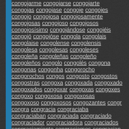
congojarme
congojarse
congojarte
congojas
congojase
congoje
congojes
congojo
congojosa
congojosamente
congojosas
congojoso
congojosos
congojosísimo
congojándose
congojéis
congojó
congojóse
congola
congolais
congolaise
congolense
congolensis
congolesa
congolesas
congoleses
congoleña
congoleñas
congoleño
congoleños
congolo
congolés
congona
congonas
congonha
congorocho
congorochos
congos
congosto
congostos
congostras
congoxa
congoxada
congoxado
congoxados
congoxar
congoxas
congoxes
congoxo
congoxosa
congoxosas
congoxoso
congoxosos
congozantes
congr
congra
congracia
congraciaba
congraciaban
congraciada
congraciado
congraciador
congraciadora
congraciados