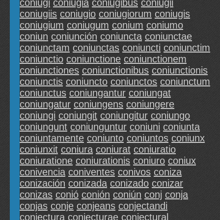
coniugi
coniugia
coniugibus
coniugii
coniugiis
coniugio
coniugiorum
coniugis
coniugium
coniugum
conium
coniumo
coniun
coniunción
coniuncta
coniunctae
coniunctam
coniunctas
coniuncti
coniunctim
coniunctio
coniunctione
coniunctionem
coniunctiones
coniunctionibus
coniunctionis
coniunctis
coniuncto
coniunctos
coniunctum
coniunctus
coniungantur
coniungat
coniungatur
coniungens
coniungere
coniungi
coniungit
coniungitur
coniungo
coniungunt
coniunguntur
coniuni
coniunta
coniuntamente
coniunto
coniuntos
coniunx
coniunxit
coniura
coniurat
coniuratio
coniuratione
coniurationis
coniuro
coniux
conivencia
coniventes
conivos
coniza
conización
conizada
conizado
conizar
conizas
conió
conión
coniún
conj
conja
conjas
conje
conjeans
conjectandi
conjectura
conjecturae
conjectural