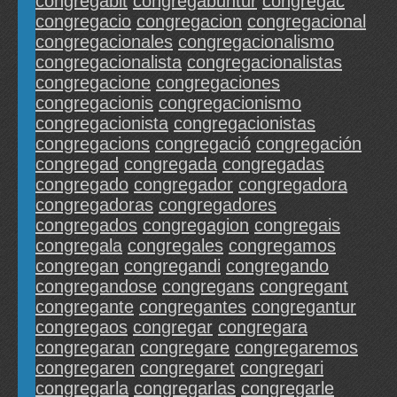
congregabit
congregabuntur
congregac
congregacio
congregacion
congregacional
congregacionales
congregacionalismo
congregacionalista
congregacionalistas
congregacione
congregaciones
congregacionis
congregacionismo
congregacionista
congregacionistas
congregacions
congregació
congregación
congregad
congregada
congregadas
congregado
congregador
congregadora
congregadoras
congregadores
congregados
congregagion
congregais
congregala
congregales
congregamos
congregan
congregandi
congregando
congregandose
congregans
congregant
congregante
congregantes
congregantur
congregaos
congregar
congregara
congregaran
congregare
congregaremos
congregaren
congregaret
congregari
congregarla
congregarlas
congregarle