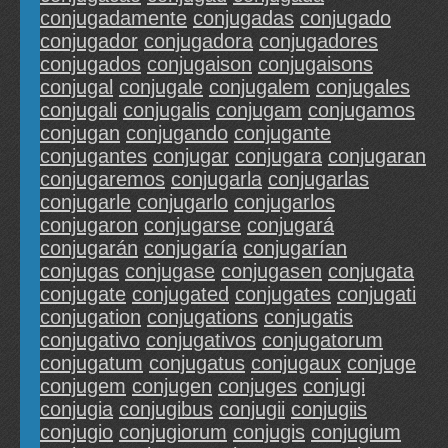
conjugadamente
conjugadas
conjugado
conjugador
conjugadora
conjugadores
conjugados
conjugaison
conjugaisons
conjugal
conjugale
conjugalem
conjugales
conjugali
conjugalis
conjugam
conjugamos
conjugan
conjugando
conjugante
conjugantes
conjugar
conjugara
conjugaran
conjugaremos
conjugarla
conjugarlas
conjugarle
conjugarlo
conjugarlos
conjugaron
conjugarse
conjugará
conjugarán
conjugaría
conjugarían
conjugas
conjugase
conjugasen
conjugata
conjugate
conjugated
conjugates
conjugati
conjugation
conjugations
conjugatis
conjugativo
conjugativos
conjugatorum
conjugatum
conjugatus
conjugaux
conjuge
conjugem
conjugen
conjuges
conjugi
conjugia
conjugibus
conjugii
conjugiis
conjugio
conjugiorum
conjugis
conjugium