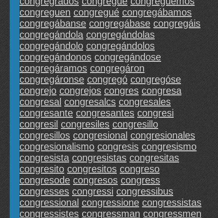
congregrados
congregue
congreguemos
congreguen
congregué
congregábamos
congregábanse
congregábase
congregáis
congregándola
congregándolas
congregándolo
congregándolos
congregándonos
congregándose
congregáramos
congregáron
congregáronse
congregó
congregóse
congrejo
congrejos
congres
congresa
congresal
congresalcs
congresales
congresante
congresantes
congresi
congresil
congresiles
congresillo
congresillos
congresional
congresionales
congresionalismo
congresis
congresismo
congresista
congresistas
congresitas
congresito
congresitos
congreso
congresode
congresos
congress
congresses
congressi
congressibus
congressional
congressione
congressistas
congressistes
congressman
congressmen