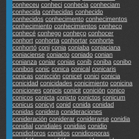
conheceu
conheci
conhecia
conheciam
conhecida
conhecidas
conhecido
conhecidos
conhecimento
conhecimentos
conhecimiento
conhecimientos
conheco
conhecé
conhego
conheço
conhocer
conhort
conhorta
conhortar
conhorte
conhortó
coni
conia
coniaba
coniaciana
coniaciense
coniacto
coniado
conian
conianza
coniar
conias
conib
coniba
conibo
conibos
conic
conica
conical
conicaris
conicas
conicción
conicet
conici
conicia
conicidad
conicidades
conicimiento
conicina
coniciones
conicis
conicit
conición
conico
conicos
conicta
conicto
conictos
conicum
conicus
conicyt
conid
conida
conidad
conidas
conidera
conideraciones
conideración
coniderar
coniderarse
conidia
conidial
conidiales
conidias
conidio
conidioforos
conidios
conidiosporas