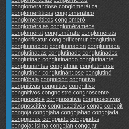
conglomerándose
conglomerática
conglomeráticas
conglomerático
conglomeráticos
conglomeró
conglomérales
conglomérameos
conglomérat
conglomérate
conglomérats
conglorificatur
conglorificemur
conglutina
conglutinacion
conglutinación
conglutinada
conglutinadas
conglutinado
conglutinados
conglutinan
conglutinando
conglutinante
conglutinantes
conglutinar
conglutinarse
conglutinen
conglutinándose
conglutinó
conglóbala
congnición
congnitiva
congnitivas
congnitive
congnitivo
congnitivos
congnoistre
congnoscente
congnoscible
congnoscitiva
congnoscitivas
congnoscitivo
congnoscitivos
congo
congoit
congoja
congojaba
congojaban
congojada
congojadas
congojado
congojados
congojadísima
congojan
congojar