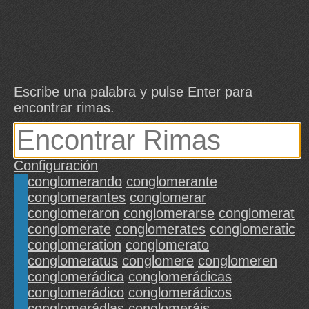
Escribe una palabra y pulse Enter para
encontrar rimas.
Configuración
conglomerando
conglomerante
conglomerantes
conglomerar
conglomeraron
conglomerarse
conglomerat
conglomerate
conglomerates
conglomeratic
conglomeration
conglomerato
conglomeratus
conglomere
conglomeren
conglomerádica
conglomerádicas
conglomerádico
conglomerádicos
conglomerádlas
conglomeráis