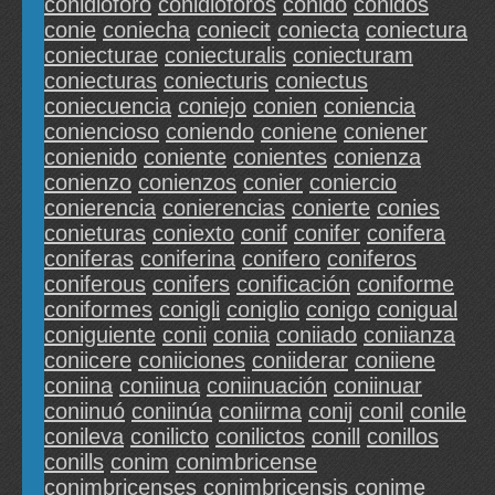
conidióforo
conidióforos
conido
conidos
conie
coniecha
coniecit
coniecta
coniectura
coniecturae
coniecturalis
coniecturam
coniecturas
coniecturis
coniectus
coniecuencia
coniejo
conien
coniencia
coniencioso
coniendo
coniene
coniener
conienido
coniente
conientes
conienza
conienzo
conienzos
conier
coniercio
conierencia
conierencias
conierte
conies
conieturas
coniexto
conif
conifer
conifera
coniferas
coniferina
conifero
coniferos
coniferous
conifers
conificación
coniforme
coniformes
conigli
coniglio
conigo
conigual
coniguiente
conii
coniia
coniiado
coniianza
coniicere
coniiciones
coniiderar
coniiene
coniina
coniinua
coniinuación
coniinuar
coniinuó
coniinúa
coniirma
conij
conil
conile
conileva
conilicto
conilictos
conill
conillos
conills
conim
conimbricense
conimbricenses
conimbricensis
conime