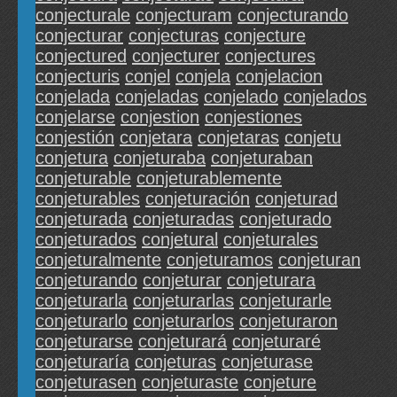
conjecturale
conjecturam
conjecturando
conjecturar
conjecturas
conjecture
conjectured
conjecturer
conjectures
conjecturis
conjel
conjela
conjelacion
conjelada
conjeladas
conjelado
conjelados
conjelarse
conjestion
conjestiones
conjestión
conjetara
conjetaras
conjetu
conjetura
conjeturaba
conjeturaban
conjeturable
conjeturablemente
conjeturables
conjeturación
conjeturad
conjeturada
conjeturadas
conjeturado
conjeturados
conjetural
conjeturales
conjeturalmente
conjeturamos
conjeturan
conjeturando
conjeturar
conjeturara
conjeturarla
conjeturarlas
conjeturarle
conjeturarlo
conjeturarlos
conjeturaron
conjeturarse
conjeturará
conjeturaré
conjeturaría
conjeturas
conjeturase
conjeturasen
conjeturaste
conjeture