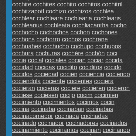
cochite
cochites
cochito
cochitos
cochitril
cochitzapotl
cochizo
cochizos
cochlea
cochlear
cochleare
cochlearia
cochlearis
cochlearius
cochleata
cochliacantha
cocho
cochocho
cochochos
cochon
cochones
cochons
cochorro
cochos
cochrane
cochuahes
cochucho
cochupo
cochupos
cochura
cochuras
cochére
cochón
coci
cocia
cocial
cociales
cocian
cociar
cocida
cocidad
cocidas
cocidito
cociditos
cocido
cocidos
cociedad
cocien
cociencia
cociendo
cociendola
cociente
cocientes
cociera
cocieran
cocieras
cociere
cocieren
cocieron
cociese
cociesen
cocijo
cocim
cocimien
cocimiento
cocimientos
cocimos
cocin
cocina
cocinaba
cocinaban
cocinabas
cocinacomedor
cocinada
cocinadas
cocinado
cocinador
cocinadores
cocinados
cocinamiento
cocinamos
cocinan
cocinando