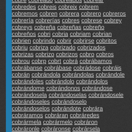
cobre
cobreado
cobreados
cobrear
cobredes
cobreis
cobreix
cobrem
cobremos
cobren
cobrera
cobrero
cobreros
cobrería
cobrerías
cobres
cobrese
cobrey
cobreys
cobreña
cobreñas
cobreño
cobreños
cobri
cobria
cobriam
cobrian
cobrien
cobrindo
cobrir
cobrirse
cobritos
cobriu
cobriza
cobrizado
cobrizados
cobrizas
cobrizo
cobrizos
cobro
cobros
cobrou
cobrp
cobrt
cobrá
cobrábamos
cobrábanse
cobrábase
cobrádose
cobráis
cobrán
cobrándola
cobrándolas
cobrándole
cobrándoles
cobrándolo
cobrándolos
cobrándome
cobrándonos
cobrándose
cobrándosela
cobrándoselas
cobrándosele
cobrándoseles
cobrándoselo
cobrándoselos
cobrándote
cobrára
cobráramos
cobráran
cobráredes
cobrármela
cobrármelo
cobráron
cobráronle
cobráronse
cobrársela