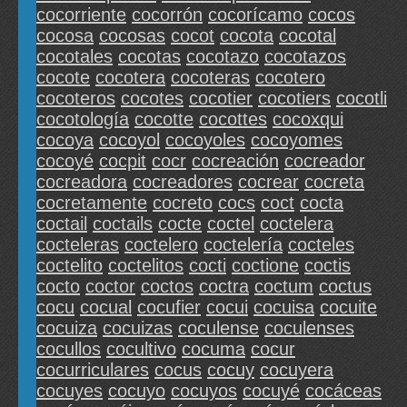
cocorriente
cocorrón
cocorícamo
cocos
cocosa
cocosas
cocot
cocota
cocotal
cocotales
cocotas
cocotazo
cocotazos
cocote
cocotera
cocoteras
cocotero
cocoteros
cocotes
cocotier
cocotiers
cocotli
cocotología
cocotte
cocottes
cocoxqui
cocoya
cocoyol
cocoyoles
cocoyomes
cocoyé
cocpit
cocr
cocreación
cocreador
cocreadora
cocreadores
cocrear
cocreta
cocretamente
cocreto
cocs
coct
cocta
coctail
coctails
cocte
coctel
coctelera
cocteleras
coctelero
coctelería
cocteles
coctelito
coctelitos
cocti
coctione
coctis
cocto
coctor
coctos
coctra
coctum
coctus
cocu
cocual
cocufier
cocui
cocuisa
cocuite
cocuiza
cocuizas
coculense
coculenses
cocullos
cocultivo
cocuma
cocur
cocurriculares
cocus
cocuy
cocuyera
cocuyes
cocuyo
cocuyos
cocuyé
cocáceas