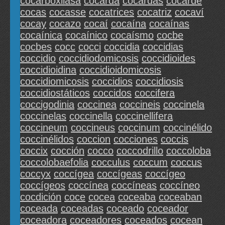
cocarboxilasa
cocarda
cocardas
cocarde
cocas
cocasse
cocatrices
cocatriz
cocaví
cocay
cocazo
cocaí
cocaína
cocaínas
cocaínica
cocaínico
cocaísmo
cocbe
cocbes
cocc
cocci
coccidia
coccidias
coccidio
coccidiodomicosis
coccidioides
coccidioidina
coccidioidomicosis
coccidiomicosis
coccidios
coccidiosis
coccidiostáticos
coccidos
coccifera
coccigodinia
coccinea
coccineis
coccinela
coccinelas
coccinella
coccinellifera
coccineum
coccineus
coccinum
coccinélido
coccinélidos
coccion
cocciones
coccis
coccix
cocción
cocco
coccodrillo
coccoloba
coccolobaefolia
cocculus
coccum
coccus
coccyx
coccígea
coccígeas
coccígeo
coccígeos
coccínea
coccíneas
coccíneo
cocdición
coce
cocea
coceaba
coceaban
coceada
coceadas
coceado
coceador
coceadora
coceadores
coceados
cocean