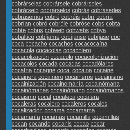
cobrárselas
cobrársele
cobrárseles
cobrárselo
cobrárselos
cobrás
cobrásedes
cobrásemos
cobré
cobréis
cobrí
cobría
cobrían
cobró
cobróle
cobróse
cobs
cobta
cobte
cobus
cobweb
cobwebs
cobya
cobáltico
cobíjame
cobíjanse
cobíjase
coc
coca
cocacho
cocachos
cocacocaína
cocacola
cocacolas
cocacolero
cocacolización
cocacolo
cocacolonización
cocacolos
cocada
cocadas
cocadólares
cocafna
cocagne
cocai
cocaina
cocaine
cocainera
cocainero
cocaineros
cocainismo
cocainización
cocainomanía
cocainómana
cocainómanas
cocainómano
cocainómanos
cocaismo
cocal
cocaleca
cocalera
cocaleras
cocalero
cocaleros
cocales
cocalización
cocama
cocamama
cocamanía
cocamas
cocamilla
cocamillas
cocan
cocando
cocanis
cocao
cocar