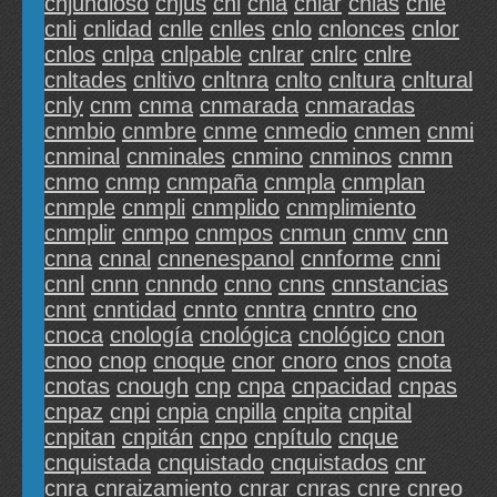
cnjundioso
cnjus
cnl
cnla
cnlar
cnlas
cnle
cnli
cnlidad
cnlle
cnlles
cnlo
cnlonces
cnlor
cnlos
cnlpa
cnlpable
cnlrar
cnlrc
cnlre
cnltades
cnltivo
cnltnra
cnlto
cnltura
cnltural
cnly
cnm
cnma
cnmarada
cnmaradas
cnmbio
cnmbre
cnme
cnmedio
cnmen
cnmi
cnminal
cnminales
cnmino
cnminos
cnmn
cnmo
cnmp
cnmpaña
cnmpla
cnmplan
cnmple
cnmpli
cnmplido
cnmplimiento
cnmplir
cnmpo
cnmpos
cnmun
cnmv
cnn
cnna
cnnal
cnnenespanol
cnnforme
cnni
cnnl
cnnn
cnnndo
cnno
cnns
cnnstancias
cnnt
cnntidad
cnnto
cnntra
cnntro
cno
cnoca
cnología
cnológica
cnológico
cnon
cnoo
cnop
cnoque
cnor
cnoro
cnos
cnota
cnotas
cnough
cnp
cnpa
cnpacidad
cnpas
cnpaz
cnpi
cnpia
cnpilla
cnpita
cnpital
cnpitan
cnpitán
cnpo
cnpítulo
cnque
cnquistada
cnquistado
cnquistados
cnr
cnra
cnraizamiento
cnrar
cnras
cnre
cnreo