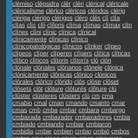
clémiso
clépsidra
clér
cléri
clérical
cléricale
cléricalisme
clérico
cléricos
cléridos
clérig
clériga
clérigo
clérigos
cléro
clés
clí
clía
clías
clíc
clíi
clíloris
clíma
clímas
clímax
clín
clínex
clíni
clínic
clínica
clínical
clínicamente
clínicas
clínico
clínicopatológicas
clínicos
clínker
clípeo
clípeos
clíper
clíperes
clípers
clítica
clíticas
clítico
clíticos
clítoris
clítorís
cló
clón
clónale
clónales
clónanos
clónele
clónica
clónicamente
clónicas
clónico
clónicos
clórales
clórico
clórido
clós
clóse
clóset
clósets
clót
clóture
clóturés
clôture
clú
clúster
clústeres
clústers
clü
cm
cma
cmabio
cmal
cman
cmando
cmanto
cmar
cmas
cmb
cmba
cmbar
cmbara
cmbargo
cmbaxada
cmbaxador
cmbaxadores
cmbia
cmbiado
cmbiando
cmbiar
cmbiaron
cmbidia
cmbie
cmbien
cmbio
cmbió
cmbos