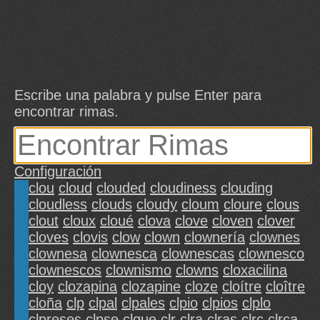
Escribe una palabra y pulse Enter para
encontrar rimas.
Configuración
clou
cloud
clouded
cloudiness
clouding
cloudless
clouds
cloudy
cloum
cloure
clous
clout
cloux
cloué
clova
clove
cloven
clover
cloves
clovis
clow
clown
clownería
clownes
clownesa
clownesca
clownescas
clownesco
clownescos
clownismo
clowns
cloxacilina
cloy
clozapina
clozapine
cloze
cloítre
cloître
cloña
clp
clpal
clpales
clpio
clpios
clplo
clpreses
clpse
clque
clr
clra
clras
clrc
clrca