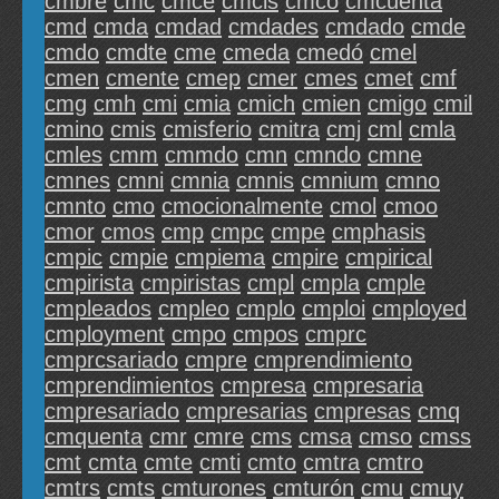
cmbre
cmc
cmce
cmcis
cmco
cmcuenta
cmd
cmda
cmdad
cmdades
cmdado
cmde
cmdo
cmdte
cme
cmeda
cmedó
cmel
cmen
cmente
cmep
cmer
cmes
cmet
cmf
cmg
cmh
cmi
cmia
cmich
cmien
cmigo
cmil
cmino
cmis
cmisferio
cmitra
cmj
cml
cmla
cmles
cmm
cmmdo
cmn
cmndo
cmne
cmnes
cmni
cmnia
cmnis
cmnium
cmno
cmnto
cmo
cmocionalmente
cmol
cmoo
cmor
cmos
cmp
cmpc
cmpe
cmphasis
cmpic
cmpie
cmpiema
cmpire
cmpirical
cmpirista
cmpiristas
cmpl
cmpla
cmple
cmpleados
cmpleo
cmplo
cmploi
cmployed
cmployment
cmpo
cmpos
cmprc
cmprcsariado
cmpre
cmprendimiento
cmprendimientos
cmpresa
cmpresaria
cmpresariado
cmpresarias
cmpresas
cmq
cmquenta
cmr
cmre
cms
cmsa
cmso
cmss
cmt
cmta
cmte
cmti
cmto
cmtra
cmtro
cmtrs
cmts
cmturones
cmturón
cmu
cmuy