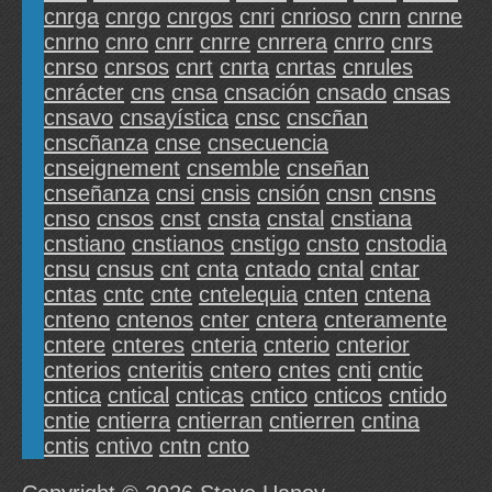
cnrga
cnrgo
cnrgos
cnri
cnrioso
cnrn
cnrne
cnrno
cnro
cnrr
cnrre
cnrrera
cnrro
cnrs
cnrso
cnrsos
cnrt
cnrta
cnrtas
cnrules
cnrácter
cns
cnsa
cnsación
cnsado
cnsas
cnsavo
cnsayística
cnsc
cnscñan
cnscñanza
cnse
cnsecuencia
cnseignement
cnsemble
cnseñan
cnseñanza
cnsi
cnsis
cnsión
cnsn
cnsns
cnso
cnsos
cnst
cnsta
cnstal
cnstiana
cnstiano
cnstianos
cnstigo
cnsto
cnstodia
cnsu
cnsus
cnt
cnta
cntado
cntal
cntar
cntas
cntc
cnte
cntelequia
cnten
cntena
cnteno
cntenos
cnter
cntera
cnteramente
cntere
cnteres
cnteria
cnterio
cnterior
cnterios
cnteritis
cntero
cntes
cnti
cntic
cntica
cntical
cnticas
cntico
cnticos
cntido
cntie
cntierra
cntierran
cntierren
cntina
cntis
cntivo
cntn
cnto