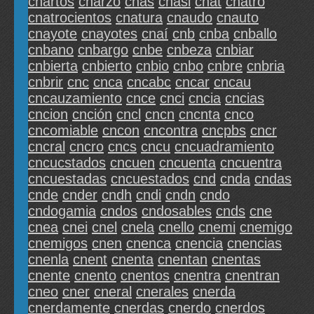
cnartos
cnarzo
cnas
cnasi
cnat
cnatro
cnatrocientos
cnatura
cnaudo
cnauto
cnayote
cnayotes
cnaí
cnb
cnba
cnballo
cnbano
cnbargo
cnbe
cnbeza
cnbiar
cnbierta
cnbierto
cnbio
cnbo
cnbre
cnbria
cnbrir
cnc
cnca
cncabc
cncar
cncau
cncauzamiento
cnce
cnci
cncia
cncias
cncion
cnción
cncl
cncn
cncnta
cnco
cncomiable
cncon
cncontra
cncpbs
cncr
cncral
cncro
cncs
cncu
cncuadramiento
cncucstados
cncuen
cncuenta
cncuentra
cncuestadas
cncuestados
cnd
cnda
cndas
cnde
cnder
cndh
cndi
cndn
cndo
cndogamia
cndos
cndosables
cnds
cne
cnea
cnei
cnel
cnela
cnello
cnemi
cnemigo
cnemigos
cnen
cnenca
cnencia
cnencias
cnenla
cnent
cnenta
cnentan
cnentas
cnente
cnento
cnentos
cnentra
cnentran
cneo
cner
cneral
cnerales
cnerda
cnerdamente
cnerdas
cnerdo
cnerdos