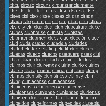
clrcu
clrculo
clrcuns
clrcunstancialmente
clre
clrl
clro
clroit
clros
clrse
cls
clsa
clse
clses
clsl
clso
clsse
clsses
clt
clta
cltada
cltado
clte
cltem
clti
cltl
clto
cltos
cltro
cltrus
clts
clty
clu
clua
clual
club
clubcultura
clube
clubes
clubhouse
clubista
clubistas
clubman
clubmen
clubs
cluc
clucción
cluce
clud
cluda
cludad
cludadela
cludades
cluded
cludere
cluding
cludit
clue
clueca
cluecas
clueco
cluecos
cluequera
clues
clui
cluia
cluian
cluida
cluidas
cluido
cluidos
cluimos
cluir
cluiremos
cluirla
cluirlo
cluirlos
cluirse
cluirá
cluirán
cluiría
clul
clum
clump
clumps
clumsily
clumsiness
clumsy
clun
clung
cluniacense
cluniacenses
cluniacensis
cluniaciense
clunicense
clunicenses
cluniense
clunienses
cluniensis
clunisien
clunisienne
cluo
clupea
clupeido
clupeidos
clupeiformes
clupeoides
clupeola