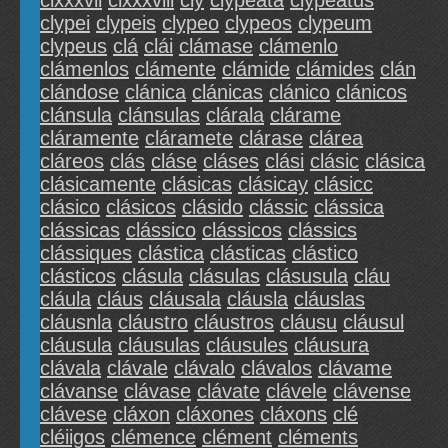
clxxxvii
clxxxviii
cly
clypeata
clypeatus
clypei
clypeis
clypeo
clypeos
clypeum
clypeus
clá
clái
clámase
clámenlo
clámenlos
clámente
clámide
clámides
clán
clándose
clánica
clánicas
clánico
clánicos
clánsula
clánsulas
clárala
clárame
cláramente
cláramete
clárase
clárea
cláreos
clás
cláse
cláses
clási
clásic
clásica
clásicamente
clásicas
clásicay
clásicc
clásico
clásicos
clásido
clássic
clássica
clássicas
clássico
clássicos
clássics
clássiques
clástica
clásticas
clástico
clásticos
clásula
clásulas
clásusula
cláu
cláula
cláus
cláusala
cláusla
cláuslas
cláusnla
cláustro
cláustros
cláusu
cláusul
cláusula
cláusulas
cláusules
cláusura
clávala
clávale
clávalo
clávalos
clávame
clávanse
clávase
clávate
clávele
clávense
clávese
cláxon
cláxones
cláxons
clé
cléiigos
clémence
clément
cléments