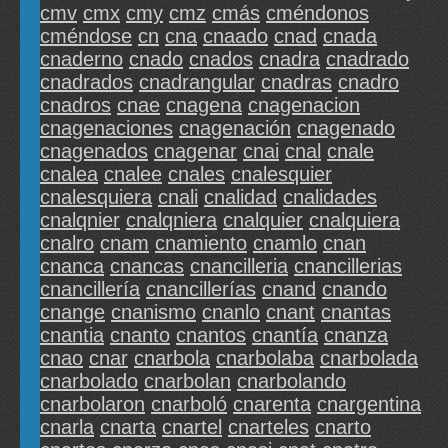
cmv
cmx
cmy
cmz
cmás
cméndonos
cméndose
cn
cna
cnaado
cnad
cnada
cnaderno
cnado
cnados
cnadra
cnadrado
cnadrados
cnadrangular
cnadras
cnadro
cnadros
cnae
cnagena
cnagenacion
cnagenaciones
cnagenación
cnagenado
cnagenados
cnagenar
cnai
cnal
cnale
cnalea
cnalee
cnales
cnalesquier
cnalesquiera
cnali
cnalidad
cnalidades
cnalqnier
cnalqniera
cnalquier
cnalquiera
cnalro
cnam
cnamiento
cnamlo
cnan
cnanca
cnancas
cnancilleria
cnancillerias
cnancillería
cnancillerías
cnand
cnando
cnange
cnanismo
cnanlo
cnant
cnantas
cnantia
cnanto
cnantos
cnantía
cnanza
cnao
cnar
cnarbola
cnarbolaba
cnarbolada
cnarbolado
cnarbolan
cnarbolando
cnarbolaron
cnarboló
cnarenta
cnargentina
cnarla
cnarta
cnartel
cnarteles
cnarto