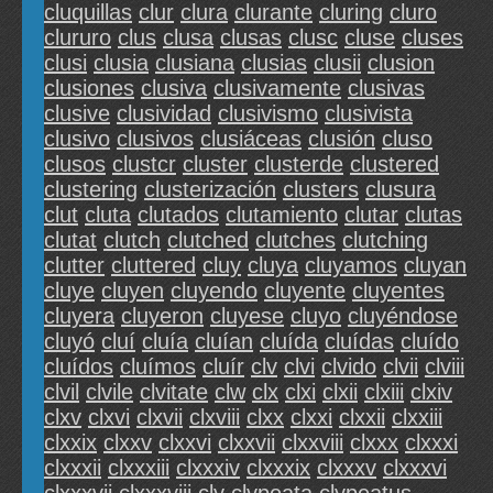
cluquillas
clur
clura
clurante
cluring
cluro
clururo
clus
clusa
clusas
clusc
cluse
cluses
clusi
clusia
clusiana
clusias
clusii
clusion
clusiones
clusiva
clusivamente
clusivas
clusive
clusividad
clusivismo
clusivista
clusivo
clusivos
clusiáceas
clusión
cluso
clusos
clustcr
cluster
clusterde
clustered
clustering
clusterización
clusters
clusura
clut
cluta
clutados
clutamiento
clutar
clutas
clutat
clutch
clutched
clutches
clutching
clutter
cluttered
cluy
cluya
cluyamos
cluyan
cluye
cluyen
cluyendo
cluyente
cluyentes
cluyera
cluyeron
cluyese
cluyo
cluyéndose
cluyó
cluí
cluía
cluían
cluída
cluídas
cluído
cluídos
cluímos
cluír
clv
clvi
clvido
clvii
clviii
clvil
clvile
clvitate
clw
clx
clxi
clxii
clxiii
clxiv
clxv
clxvi
clxvii
clxviii
clxx
clxxi
clxxii
clxxiii
clxxix
clxxv
clxxvi
clxxvii
clxxviii
clxxx
clxxxi
clxxxii
clxxxiii
clxxxiv
clxxxix
clxxxv
clxxxvi