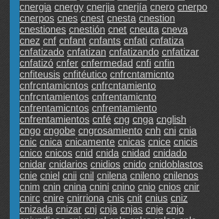
cnergia
cnergy
cnerjia
cnerjía
cnero
cnerpo
cnerpos
cnes
cnest
cnesta
cnestion
cnestiones
cnestión
cnet
cneuta
cneva
cnez
cnf
cnfant
cnfants
cnfati
cnfatiza
cnfatizado
cnfatizan
cnfatizando
cnfatizar
cnfatizó
cnfer
cnfermedad
cnfi
cnfin
cnfiteusis
cnfitéutico
cnfrcntamicnto
cnfrcntamicntos
cnfrcntamiento
cnfrcntamientos
cnfrentamicnto
cnfrentamicntos
cnfrentamiento
cnfrentamientos
cnfé
cng
cnga
cnglish
cngo
cngobe
cngrosamiento
cnh
cni
cnia
cnic
cnica
cnicamente
cnicas
cnice
cnicis
cnico
cnicos
cnid
cnida
cnidad
cnidado
cnidar
cnidarios
cnidios
cnido
cnidoblastos
cnie
cniel
cnii
cnil
cnilena
cnileno
cnilenos
cnim
cnin
cnina
cnini
cnino
cnio
cnios
cnir
cnirc
cnire
cnirriona
cnis
cnit
cnius
cniz
cnizada
cnizar
cnj
cnja
cnjas
cnje
cnjo