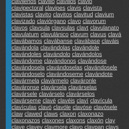
clavileños
clavillo
clavillos
clavio
clavipectoral
clavipes
clavis
clavista
clavistas
clavito
clavitos
clavitud
clavium
clavizado
claviórgano
clavo
clavorum
clavos
clavsula
clavsulas
clavt
clavulanato
clavulatum
clavulánico
clavum
clavus
clavá
clavábamos
clavábanse
clavábase
claváis
clavándola
clavándolas
clavándole
clavándoles
clavándolo
clavándolos
clavándome
clavándonos
clavándose
clavándosela
clavándoselas
clavándosele
clavándoselo
clavándoseme
clavándote
clavármela
clavármelo
claváronle
claváronse
clavársela
clavárselas
clavársele
clavárselo
clavárselos
clavárseme
clavé
clavéis
claví
clavícula
clavículas
clavó
clavóle
clavóse
clavósele
claw
clawed
claws
claxon
claxonazo
claxonazos
claxones
claxons
claxón
clay
claye
clayey
claymore
clayo
claypan
clays