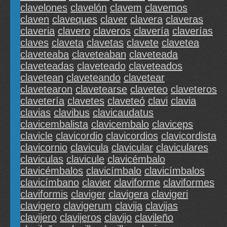
clavelones
clavelón
clavem
clavemos
claven
claveques
claver
clavera
claveras
claveria
clavero
claveros
clavería
claverías
claves
claveta
clavetas
clavete
clavetea
claveteaba
claveteaban
claveteada
claveteadas
claveteado
claveteados
clavetean
claveteando
clavetear
clavetearon
clavetearse
claveteo
claveteros
clavetería
clavetes
claveteó
clavi
clavia
clavias
clavibus
clavicaudatus
clavicembalista
clavicembalo
claviceps
clavicle
clavicordio
clavicordios
clavicordista
clavicornio
clavicula
clavicular
claviculares
claviculas
clavicule
clavicémbalo
clavicémbalos
clavicímbalo
clavicímbalos
clavicímbano
clavier
claviforme
claviformes
claviformis
claviger
clavigera
clavigeri
clavigero
clavigerum
clavija
clavijas
clavijero
clavijeros
clavijo
clavileño