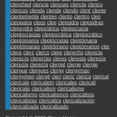
clenched
clencia
clencias
clencla
clenco
clencos
clenda
clende
clendo
clent
clente
clentemente
clentes
clento
clentro
cleo
cleopatra
cleos
clep
clepsidra
clepsidras
clepsydra
clepsídrica
cleptocracia
cleptocracias
cleptocrática
cleptocrático
cleptomanía
cleptócratas
cleptómana
cleptómanas
cleptómano
cleptómanos
cler
clera
clerc
clercs
clere
clerecho
clerecia
clerecía
clerecías
cleres
cleresia
cleresía
clerezia
clerezía
clergat
clerge
clergie
clergue
clergues
clergy
clergyman
clergymen
clergé
cleri
cleric
clerica
clerical
clericale
clericalem
clericales
clericali
clericalis
clericalism
clericalisme
clericalismo
clericalismos
clericalista
clericalistas
clericaliza
clericalización
clericalizada
clericalizado