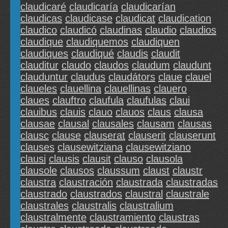
claudicaré
claudicaría
claudicarían
claudicas
claudicase
claudicat
claudication
claudico
claudicó
claudinas
claudio
claudios
claudique
claudiquemos
claudiquen
claudiques
claudiqué
claudis
claudit
clauditur
claudo
claudos
claudum
claudunt
clauduntur
claudus
claudátors
claue
clauel
claueles
clauellina
clauellinas
clauero
claues
clauftro
claufula
claufulas
claui
clauibus
clauis
clauo
clauos
claus
clausa
clausae
clausal
clausales
clausam
clausas
clausc
clause
clauserat
clauserit
clauserunt
clauses
clausewitziana
clausewitziano
clausi
clausis
clausit
clauso
clausola
clausole
clausos
claussum
claust
claustr
claustra
claustración
claustrada
claustradas
claustrado
claustrados
claustral
claustrale
claustrales
claustralis
claustralium
claustralmente
claustramiento
claustras