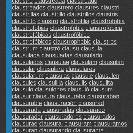
claustre
claustreada
claustreado
claustreados
claustrero
claustres
claustri
claustrillas
claustrillo
claustrillos
claustris
claustrito
claustro
claustrofilia
claustrofobia
claustrofobias
claustrofóbia
claustrofóbica
claustrofóbicas
claustrofóbico
claustrofóbicos
claustrophobic
claustros
claustrum
claustró
clausu
clausula
clausulada
clausuladas
clausulado
clausulados
clausulae
clausulam
clausulan
clausular
clausulara
clausulares
clausularum
clausulas
clausule
clausulen
clausules
clausulilla
clausulis
clausulita
clausulo
clausulones
clausuló
clausum
clausur
clausura
clausuraba
clausuraban
clausurable
clausuración
clausurad
clausurada
clausuradas
clausurado
clausurador
clausuradores
clausurados
clausurae
clausural
clausuram
clausuramos
clausuran
clausurando
clausurante