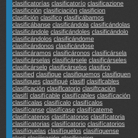
clasificatorías
clasificatorío
clasificazione
clasificción
clasificiación
clasificion
clasifición
clasifico
clasificábamos
clasificábanse
clasificándola
clasificándolas
clasificándole
clasificándoles
clasificándolo
clasificándolos
clasificándome
clasificándonos
clasificándose
clasificáramos
clasificáronos
clasificársela
clasificárselas
clasificársele
clasificárseles
clasificárselo
clasificárselos
clasificó
clasified
clasifique
clasifiquemos
clasifiquen
clasifiques
clasifiqué
clasifl
clasiflcables
clasiflcación
clasiflcatorio
clasiftcación
clasifí
clasifícable
clasifícables
clasifícación
clasifícalas
clasifícalo
clasifícalos
clasifícanse
clasifícase
clasifícateme
clasifícatenos
clasifícatonos
clasifícatoria
clasifícatorias
clasifícatorio
clasifícatorios
clasifíquelas
clasifíquelos
clasifíquense