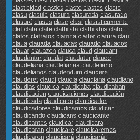
classés
clast
clasta
clastas
clastic
clastica
clasticidad
clastics
clasto
clastos
clasts
clasu
clasula
clasura
clasurada
clasurado
clasuró
clasus
clasé
clasí
clasísticamente
clat
clata
clate
clathrata
clathratus
clato
clatos
clatratos
clatrina
clatter
clatura
clau
claua
clauada
clauadas
clauado
clauados
clauar
clauazon
clauca
claud
claudant
claudantur
claudat
claudatur
claude
claudeliana
claudelianas
claudeliano
claudelianos
claudendum
claudere
clauderet
claudi
claudia
claudiana
claudiano
claudias
claudica
claudicaba
claudicaban
claudicacion
claudicaciones
claudicación
claudicada
claudicado
claudicador
claudicadores
claudicamos
claudican
claudicando
claudicans
claudicante
claudicantes
claudicar
claudicara
claudicaran
claudicare
claudicaremos
claudicaron
claudicará
claudicarán