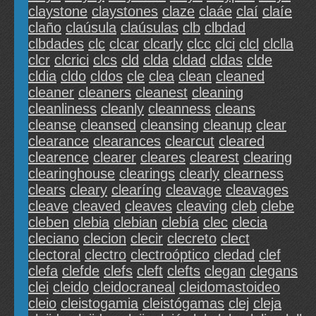
claystone
claystones
claze
claáe
claí
claíe
claño
claúsula
claúsulas
clb
clbdad
clbdades
clc
clcar
clcarly
clcc
clci
clcl
clclla
clcr
clcrici
clcs
cld
clda
cldad
cldas
clde
cldia
cldo
cldos
cle
clea
clean
cleaned
cleaner
cleaners
cleanest
cleaning
cleanliness
cleanly
cleanness
cleans
cleanse
cleansed
cleansing
cleanup
clear
clearance
clearances
clearcut
cleared
clearence
clearer
cleares
clearest
clearing
clearinghouse
clearings
clearly
clearness
clears
cleary
clearíng
cleavage
cleavages
cleave
cleaved
cleaves
cleaving
cleb
clebe
cleben
clebia
clebian
clebía
clec
clecia
cleciano
clecion
clecir
clecreto
clect
clectoral
clectro
clectroóptico
cledad
clef
clefa
clefde
clefs
cleft
clefts
clegan
clegans
clei
cleido
cleidocraneal
cleidomastoideo
cleio
cleistogamia
cleistógamas
clej
cleja