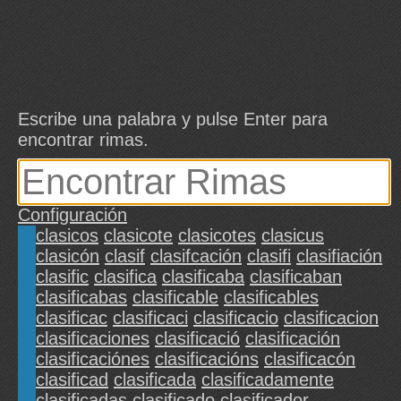
Escribe una palabra y pulse Enter para
encontrar rimas.
Configuración
clasicos
clasicote
clasicotes
clasicus
clasicón
clasif
clasifcación
clasifi
clasifiación
clasific
clasifica
clasificaba
clasificaban
clasificabas
clasificable
clasificables
clasificac
clasificaci
clasificacio
clasificacion
clasificaciones
clasificació
clasificación
clasificaciónes
clasificacións
clasificacón
clasificad
clasificada
clasificadamente
clasificadas
clasificado
clasificador