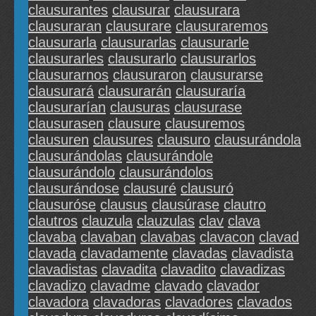
clausurantes
clausurar
clausurara
clausuraran
clausurare
clausuraremos
clausurarla
clausurarlas
clausurarle
clausurarles
clausurarlo
clausurarlos
clausurarnos
clausuraron
clausurarse
clausurará
clausurarán
clausuraría
clausurarían
clausuras
clausurase
clausurasen
clausure
clausuremos
clausuren
clausures
clausuro
clausurándola
clausurándolas
clausurándole
clausurándolo
clausurándolos
clausurándose
clausuré
clausuró
clausuróse
clausus
clausúrase
clautro
clautros
clauzula
clauzulas
clav
clava
clavaba
clavaban
clavabas
clavacon
clavad
clavada
clavadamente
clavadas
clavadista
clavadistas
clavadita
clavadito
clavadizas
clavadizo
clavadme
clavado
clavador
clavadora
clavadoras
clavadores
clavados