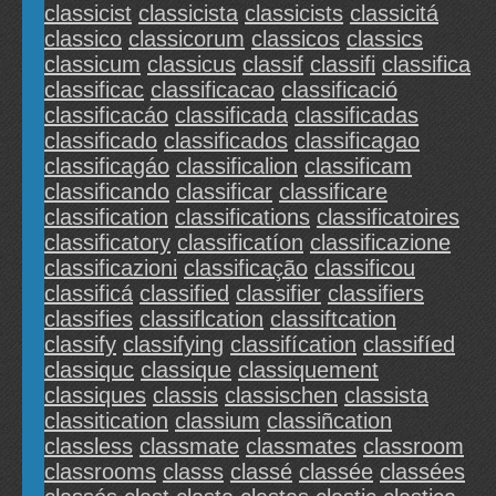
classicist
classicista
classicists
classicitá
classico
classicorum
classicos
classics
classicum
classicus
classif
classifi
classifica
classificac
classificacao
classificació
classificacáo
classificada
classificadas
classificado
classificados
classificagao
classificagáo
classificalion
classificam
classificando
classificar
classificare
classification
classifications
classificatoires
classificatory
classificatíon
classificazione
classificazioni
classificação
classificou
classificá
classified
classifier
classifiers
classifies
classiflcation
classiftcation
classify
classifying
classifícation
classifíed
classiquc
classique
classiquement
classiques
classis
classischen
classista
classitication
classium
classiñcation
classless
classmate
classmates
classroom
classrooms
classs
classé
classée
classées