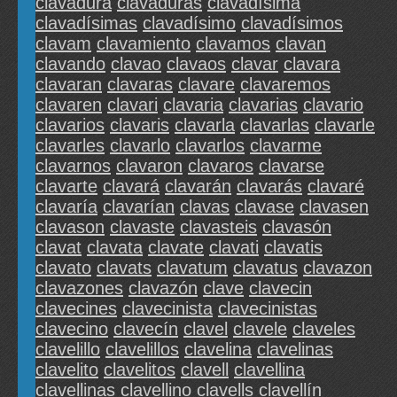
clavadura
clavaduras
clavadísima
clavadísimas
clavadísimo
clavadísimos
clavam
clavamiento
clavamos
clavan
clavando
clavao
clavaos
clavar
clavara
clavaran
clavaras
clavare
clavaremos
clavaren
clavari
clavaria
clavarias
clavario
clavarios
clavaris
clavarla
clavarlas
clavarle
clavarles
clavarlo
clavarlos
clavarme
clavarnos
clavaron
clavaros
clavarse
clavarte
clavará
clavarán
clavarás
clavaré
clavaría
clavarían
clavas
clavase
clavasen
clavason
clavaste
clavasteis
clavasón
clavat
clavata
clavate
clavati
clavatis
clavato
clavats
clavatum
clavatus
clavazon
clavazones
clavazón
clave
clavecin
clavecines
clavecinista
clavecinistas
clavecino
clavecín
clavel
clavele
claveles
clavelillo
clavelillos
clavelina
clavelinas
clavelito
clavelitos
clavell
clavellina
clavellinas
clavellino
clavells
clavellín