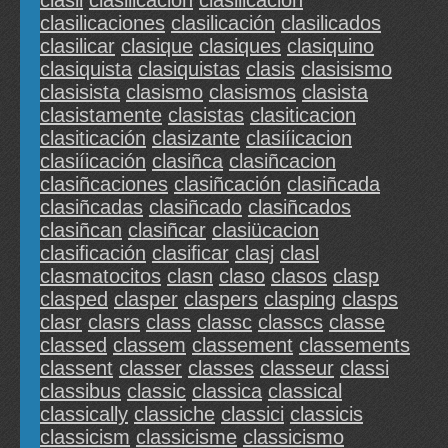
clasii
clasiiicación
clasilicacion
clasilicaciones
clasilicación
clasilicados
clasilicar
clasique
clasiques
clasiquino
clasiquista
clasiquistas
clasis
clasisismo
clasisista
clasismo
clasismos
clasista
clasistamente
clasistas
clasiticacion
clasiticación
clasizante
clasiíicacion
clasiíicación
clasiñca
clasiñcacion
clasiñcaciones
clasiñcación
clasiñcada
clasiñcadas
clasiñcado
clasiñcados
clasiñcan
clasiñcar
clasiücacion
clasiﬁcación
clasiﬁcar
clasj
clasl
clasmatocitos
clasn
claso
clasos
clasp
clasped
clasper
claspers
clasping
clasps
clasr
clasrs
class
classc
classcs
classe
classed
classem
classement
classements
classent
classer
classes
classeur
classi
classibus
classic
classica
classical
classically
classiche
classici
classicis
classicism
classicisme
classicismo