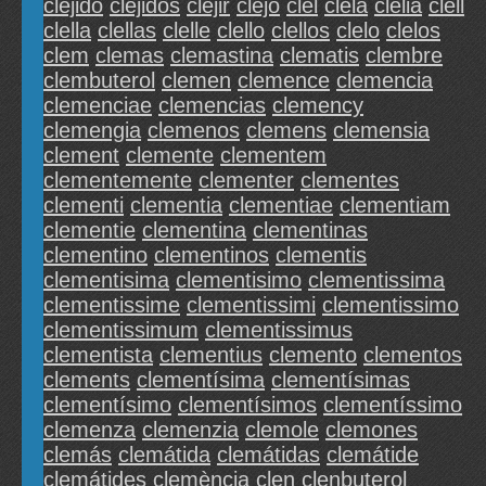
clejido
clejidos
clejir
clejó
clel
clela
clelia
clell
clella
clellas
clelle
clello
clellos
clelo
clelos
clem
clemas
clemastina
clematis
clembre
clembuterol
clemen
clemence
clemencia
clemenciae
clemencias
clemency
clemengia
clemenos
clemens
clemensia
clement
clemente
clementem
clementemente
clementer
clementes
clementi
clementia
clementiae
clementiam
clementie
clementina
clementinas
clementino
clementinos
clementis
clementisima
clementisimo
clementissima
clementissime
clementissimi
clementissimo
clementissimum
clementissimus
clementista
clementius
clemento
clementos
clements
clementísima
clementísimas
clementísimo
clementísimos
clementíssimo
clemenza
clemenzia
clemole
clemones
clemás
clemátida
clemátidas
clemátide
clemátides
clemència
clen
clenbuterol