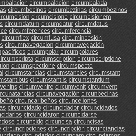
umbalacion
circumbalación
circumbalada
nas
circumbecinos
circumbezinas
circumbezinos
ircumcision
circumcisione
circumcisionem
s
circumdatum
circumdatur
circumdatus
nce
circumferences
circumferencia
circumflex
circumfusa
circumincesión
os
circumnavegacion
circumnavegación
mpacíficos
circumpolar
circumpolares
circumscripta
circumscription
circumscriptione
tion
circumspectione
circumspecto
al
circumstancias
circumstancies
circumstant
umstantibus
circumstantiis
circumstantium
vehins
circumvenire
circumvenit
circumvent
ircunatancias
circunavegación
circunbecinas
ibeño
circuncaribeños
circunceliones
das
circuncidado
circuncidador
circuncidados
ncidarlos
circuncidaron
circuncidarse
ándose
circuncidó
circuncisa
circuncisas
e
circuncripciones
circuncripción
circunctancias
cundado
circundados
circundam
circundamos