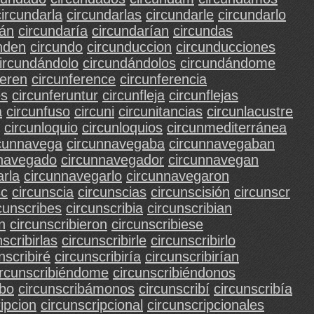
circundarla
circundarlas
circundarle
circundarlo
rán
circundaría
circundarían
circundas
nden
circundo
circunduccion
circunducciones
ircundándolo
circundándolos
circundándome
feren
circunference
circunferencia
es
circunferuntur
circunfleja
circunflejas
a
circunfuso
circuni
circunitancias
circunlacustre
circunloquio
circunloquios
circunmediterránea
rcunnavega
circunnavegaba
circunnavegaban
nnavegado
circunnavegador
circunnavegan
rla
circunnavegarlo
circunnavegaron
sc
circunscia
circunscias
circunscisión
circunscr
cunscribes
circunscribia
circunscribian
n
circunscribieron
circunscribiese
nscribirlas
circunscribirle
circunscribirlo
nscribiré
circunscribiría
circunscribirían
ircunscribiéndome
circunscribiéndonos
ibo
circunscribámonos
circunscribí
circunscribía
ipcion
circunscripcional
circunscripcionales