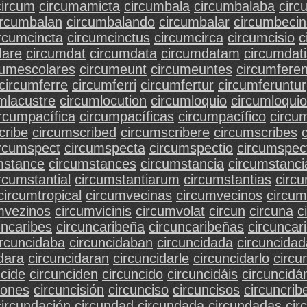
circum
circumamicta
circumbala
circumbalaba
circ
ircumbalan
circumbalando
circumbalar
circumbeci
rcumcincta
circumcinctus
circumcirca
circumcisio
c
dare
circumdat
circumdata
circumdatam
circumdati
cumescolares
circumeunt
circumeuntes
circumfere
circumferre
circumferri
circumfertur
circumferuntur
mlacustre
circumlocution
circumloquio
circumloqui
ircumpacífica
circumpacíficas
circumpacífico
circu
cribe
circumscribed
circumscribere
circumscribes
ircumspect
circumspecta
circumspectio
circumspec
mstance
circumstances
circumstancia
circumstanci
rcumstantial
circumstantiarum
circumstantias
circ
circumtropical
circumvecinas
circumvecinos
circum
mvezinos
circumvicinis
circumvolat
circun
circuna
c
uncaribes
circuncaribeña
circuncaribeñas
circuncar
ircuncidaba
circuncidaban
circuncidada
circuncida
dara
circuncidaran
circuncidarle
circuncidarlo
circu
ncide
circunciden
circuncido
circuncidáis
circuncid
iones
circuncisión
circunciso
circuncisos
circuncrib
circundación
circundad
circundada
circundadas
cir