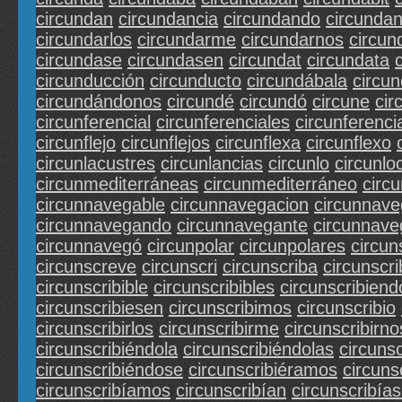
circundan
circundancia
circundando
circundan
circundarlos
circundarme
circundarnos
circun
circundase
circundasen
circundat
circundata
circunducción
circunducto
circundábala
circun
circundándonos
circundé
circundó
circune
cir
circunferencial
circunferenciales
circunferenc
circunflejo
circunflejos
circunflexa
circunflexo
circunlacustres
circunlancias
circunlo
circunlo
circunmediterráneas
circunmediterráneo
circ
circunnavegable
circunnavegacion
circunnave
circunnavegando
circunnavegante
circunnave
circunnavegó
circunpolar
circunpolares
circun
circunscreve
circunscri
circunscriba
circunscr
circunscribible
circunscribibles
circunscribiend
circunscribiesen
circunscribimos
circunscribio
circunscribirlos
circunscribirme
circunscribirno
circunscribiéndola
circunscribiéndolas
circuns
circunscribiéndose
circunscribiéramos
circuns
circunscribíamos
circunscribían
circunscribía