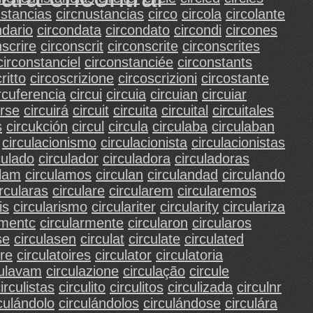
nstancias
circnustancias
circo
circola
circolante
ndario
circondata
circondato
circondi
circones
nscrire
circonscrit
circonscrite
circonscrites
circonstanciel
circonstanciée
circonstants
ritto
circoscrizione
circoscrizioni
circostante
rcuferencia
circui
circuia
circuian
circuiar
irse
circuirá
circuit
circuita
circuital
circuitales
s
circukción
circul
circula
circulaba
circulaban
circulacionismo
circulacionista
circulacionistas
culado
circulador
circuladora
circuladoras
ulam
circulamos
circulan
circulandad
circulando
ircularas
circulare
circularem
circularemos
is
circularismo
circulariter
circularity
circulariza
rmentc
circularmente
circularon
circularos
se
circulasen
circulat
circulate
circulated
ire
circulatoires
circulator
circulatoria
culavam
circulazione
circulação
circule
irculistas
circulito
circulitos
circulizada
circulnr
culándolo
circulándolos
circulándose
circulára