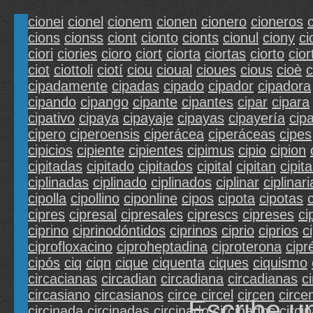
cionei
cionel
cionem
cionen
cionero
cioneros
cions
cionss
ciont
cionto
cionts
cionul
ciony
ci
ciori
ciories
cioro
ciort
ciorta
ciortas
ciorto
cior
ciot
ciottoli
ciotí
ciou
cioual
cioues
cious
cioè
c
cipadamente
cipadas
cipado
cipador
cipadora
cipando
cipango
cipante
cipantes
cipar
cipara
cipativo
cipaya
cipayaje
cipayas
cipayería
cip
cipero
ciperoensis
ciperácea
ciperáceas
cipes
cipicios
cipiente
cipientes
cipimus
cipio
cipion
cipitadas
cipitado
cipitados
cipital
cipitan
cipita
ciplinadas
ciplinado
ciplinados
ciplinar
ciplinari
cipolla
cipollino
ciponline
cipos
cipota
cipotas
cipres
cipresal
cipresales
ciprescs
cipreses
ci
ciprino
ciprinodóntidos
ciprinos
ciprio
ciprios
c
ciprofloxacino
ciproheptadina
ciproterona
cipr
cipós
ciq
ciqn
cique
ciquenta
ciques
ciquismo
circacianas
circadian
circadiana
circadianas
c
circasiano
circasianos
circe
circel
circen
circe
Escribe u
circinada
circinadas
circinado
circinados
circin