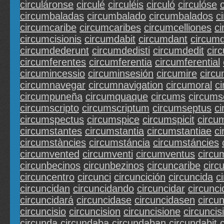
circuláronse
circulé
circuléis
circuló
circulóse
circumbaladas
circumbalado
circumbalados
c
circumcaribe
circumcaribes
circumcelliones
ci
circumcisionis
circumdabit
circumdant
circum
circumdederunt
circumdedisti
circumdedit
cir
circumferentes
circumferentia
circumferential
circumincessio
circuminsesión
circumire
circu
circumnavegar
circumnavigation
circumoral
c
circumpuneña
circumquaque
circums
circums
circumscripto
circumscriptum
circumseptus
c
circumspectus
circumspice
circumspicit
circu
circumstantes
circumstantia
circumstantiae
ci
circumstàncies
circumstáncia
circumstáncies
circumvented
circumventi
circumventus
circu
circunbecinos
circunbezinos
circuncaribe
circ
circuncentro
circunci
circuncición
circuncida
c
circuncidan
circuncidando
circuncidar
circunci
circuncidará
circuncidase
circuncidasen
circu
circuncisio
circuncision
circuncisione
circuncis
circunda
circundaba
circundaban
circundabit