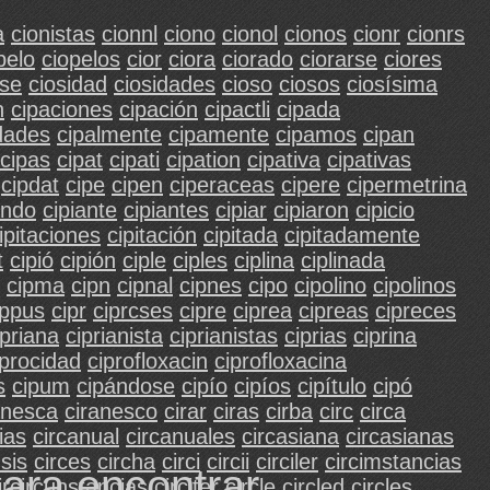
a
cionistas
cionnl
ciono
cionol
cionos
cionr
cionrs
pelo
ciopelos
cior
ciora
ciorado
ciorarse
ciores
ose
ciosidad
ciosidades
cioso
ciosos
ciosísima
n
cipaciones
cipación
cipactli
cipada
idades
cipalmente
cipamente
cipamos
cipan
cipas
cipat
cipati
cipation
cipativa
cipativas
cipdat
cipe
cipen
ciperaceas
cipere
cipermetrina
ando
cipiante
cipiantes
cipiar
cipiaron
cipicio
ipitaciones
cipitación
cipitada
cipitadamente
t
cipió
cipión
ciple
ciples
ciplina
ciplinada
cipma
cipn
cipnal
cipnes
cipo
cipolino
cipolinos
ippus
cipr
ciprcses
cipre
ciprea
cipreas
cipreces
ipriana
ciprianista
ciprianistas
ciprias
ciprina
iprocidad
ciprofloxacin
ciprofloxacina
s
cipum
cipándose
cipío
cipíos
cipítulo
cipó
anesca
ciranesco
cirar
ciras
cirba
circ
circa
ias
circanual
circanuales
circasiana
circasianas
sis
circes
circha
circi
circii
circiler
circimstancias
para encontrar
ircircunstancias
circiter
circle
circled
circles