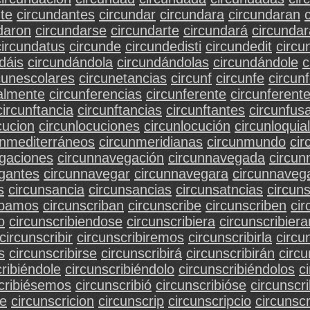
te
circundantes
circundar
circundara
circundaran
daron
circundarse
circundarte
circundará
circunda
circundatus
circunde
circundedisti
circundedit
circu
dáis
circundándola
circundándolas
circundándole
c
cunescolares
circunetancias
circunf
circunfe
circun
ialmente
circunferencias
circunferente
circunferent
circunftancia
circunftancias
circunftantes
circunfus
cucion
circunlocuciones
circunlocución
circunloquial
unmediterráneos
circunmeridianas
circunmundo
ci
gaciones
circunnavegación
circunnavegada
circu
gantes
circunnavegar
circunnavegara
circunnavega
s
circunsancia
circunsancias
circunsatncias
circun
ibamos
circunscriban
circunscribe
circunscriben
cir
o
circunscribiendose
circunscribiera
circunscribiera
circunscribir
circunscribiremos
circunscribirla
circu
s
circunscribirse
circunscribirá
circunscribirán
circu
cribiéndole
circunscribiéndolo
circunscribiéndolos
c
cribiésemos
circunscribió
circunscribióse
circunscr
se
circunscricion
circunscrip
circunscripcio
circunscr