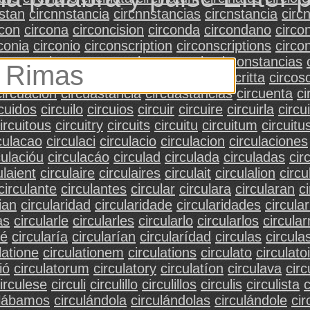
stan
circnnstancia
circnnstancias
circnstancia
circ
rcon
circona
circoncision
circonda
circondano
circo
conia
circonio
circonscription
circonscriptions
circo
stance
circonstances
circonstancia
circonstancias
onvoisins
circonvoluciones
circos
circoscritta
circosc
circuación
circuastancia
circuastancias
circuenta
ci
rcuidos
circuilo
circuios
circuir
circuire
circuirla
circu
ircuitous
circuitry
circuits
circuitu
circuitum
circuitu
culacao
circulaci
circulacio
circulacion
circulaciones
culacióu
circulacáo
circulad
circulada
circuladas
cir
ulaient
circulaire
circulaires
circulait
circulalion
circ
circulante
circulantes
circular
circulara
circularan
c
ian
circularidad
circularidade
circularidades
circular
as
circularle
circularles
circularlo
circularlos
circula
ré
circularía
circularían
circularídad
circulas
circula
latione
circulationem
circulations
circulato
circulato
ió
circulatorum
circulatory
circulatíon
circulava
cir
irculese
circuli
circulillo
circulillos
circulis
circulista
c
ulábamos
circulándola
circulándolas
circulándole
cir