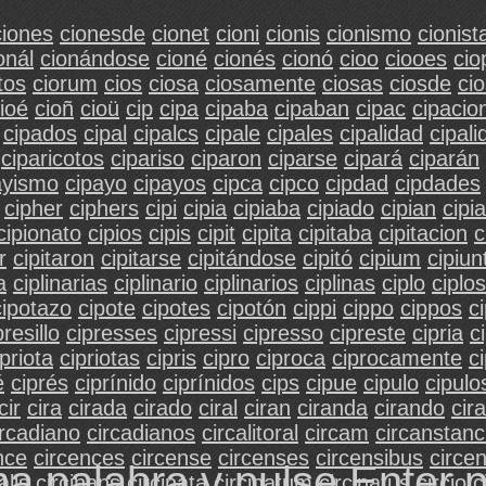
ciones
cionesde
cionet
cioni
cionis
cionismo
cionist
onál
cionándose
cioné
cionés
cionó
cioo
ciooes
cio
tos
ciorum
cios
ciosa
ciosamente
ciosas
ciosde
ci
ioé
cioñ
cioü
cip
cipa
cipaba
cipaban
cipac
cipacio
cipados
cipal
cipalcs
cipale
cipales
cipalidad
cipal
ciparicotos
cipariso
ciparon
ciparse
cipará
ciparán
ayismo
cipayo
cipayos
cipca
cipco
cipdad
cipdades
cipher
ciphers
cipi
cipia
cipiaba
cipiado
cipian
cipi
cipionato
cipios
cipis
cipit
cipita
cipitaba
cipitacion
c
r
cipitaron
cipitarse
cipitándose
cipitó
cipium
cipiun
a
ciplinarias
ciplinario
ciplinarios
ciplinas
ciplo
ciplos
cipotazo
cipote
cipotes
cipotón
cippi
cippo
cippos
c
presillo
cipresses
cipressi
cipresso
cipreste
cipria
c
ipriota
cipriotas
cipris
cipro
ciproca
ciprocamente
c
é
ciprés
ciprínido
ciprínidos
cips
cipue
cipulo
cipulo
cir
cira
cirada
cirado
ciral
ciran
ciranda
cirando
cir
ircadiano
circadianos
circalitoral
circam
circanstanc
nce
circences
circense
circenses
circensibus
circen
na palabra y pulse Enter 
alis
circinans
circinata
circinatum
circinatus
circio
c