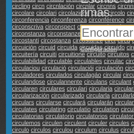
circling
circn
circnlación
circnlar
circnns
circnn
rimas.
circolare
circolari
circolazione
circoli
circolo
ci
circonferencia
circonferenza
circonférence
cir
circonscriva
circonspect
circonspection
circon
circonstanza
circonstanze
circonvoisines
circ
circostanti
circostanza
circostanze
circt
circu
circuición
circuid
circuida
circuidas
circuido
ci
Configuración
circuitería
circuiti
circuitione
circuito
circuitos
c
circulabilidad
circulable
circulables
circulac
cir
circulaciou
circulació
circulaciói
circulación
cir
circuladores
circulados
circulagáo
circulai
circ
circulandose
circulannente
circulans
circulant
circularen
circulares
circulari
circularia
circular
circularización
circularizado
circularla
circularl
circulars
circularse
circulará
circularán
circula
circulates
circulating
circulatio
circulation
circu
circulatorias
circulatorio
circulatorios
circulator
circulemos
circulen
circulent
circuler
circules
c
circulo
circulos
circulou
circulum
circulus
circ