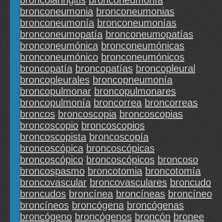
broncolaringitis
bronconeumonfa
bronconeumonia
bronconeumonias
bronconeumonía
bronconeumonías
bronconeumopatía
bronconeumopatías
bronconeumónica
bronconeumónicas
bronconeumónico
bronconeumónicos
broncopatía
broncopatías
broncopleural
broncopleurales
broncopneumonía
broncopulmonar
broncopulmonares
broncopulmonía
broncorrea
broncorreas
broncos
broncoscopia
broncoscopias
broncoscopio
broncoscopios
broncoscopista
broncoscopía
broncoscópica
broncoscópicas
broncoscópico
broncoscópicos
broncoso
broncospasmo
broncotomia
broncotomía
broncovascular
broncovasculares
broncudo
broncudos
broncínea
broncíneas
broncíneo
broncíneos
broncógena
broncógenas
broncógeno
broncógenos
broncón
bronee