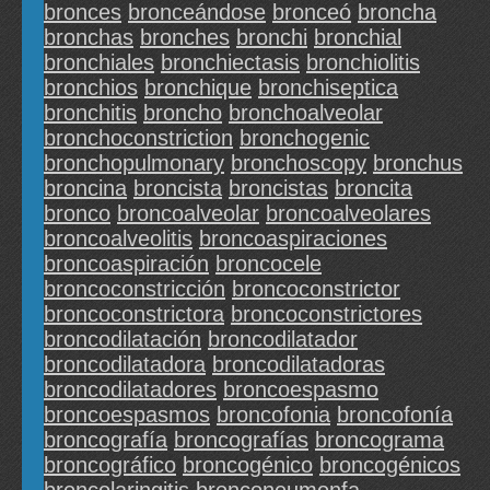
bronces
bronceándose
bronceó
broncha
bronchas
bronches
bronchi
bronchial
bronchiales
bronchiectasis
bronchiolitis
bronchios
bronchique
bronchiseptica
bronchitis
broncho
bronchoalveolar
bronchoconstriction
bronchogenic
bronchopulmonary
bronchoscopy
bronchus
broncina
broncista
broncistas
broncita
bronco
broncoalveolar
broncoalveolares
broncoalveolitis
broncoaspiraciones
broncoaspiración
broncocele
broncoconstricción
broncoconstrictor
broncoconstrictora
broncoconstrictores
broncodilatación
broncodilatador
broncodilatadora
broncodilatadoras
broncodilatadores
broncoespasmo
broncoespasmos
broncofonia
broncofonía
broncografía
broncografías
broncograma
broncográfico
broncogénico
broncogénicos