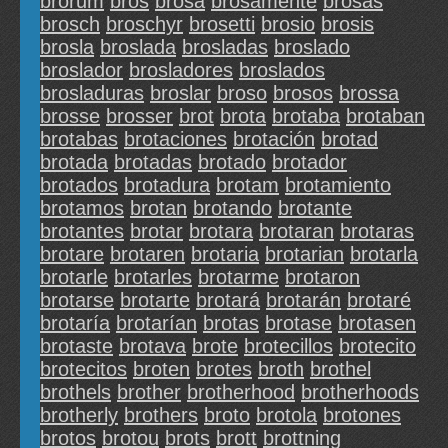
brorum
bros
brosa
brosamente
brosas
brosch
broschyr
brosetti
brosio
brosis
brosla
broslada
brosladas
broslado
broslador
brosladores
broslados
brosladuras
broslar
broso
brosos
brossa
brosse
brosser
brot
brota
brotaba
brotaban
brotabas
brotaciones
brotación
brotad
brotada
brotadas
brotado
brotador
brotados
brotadura
brotam
brotamiento
brotamos
brotan
brotando
brotante
brotantes
brotar
brotara
brotaran
brotaras
brotare
brotaren
brotaria
brotarian
brotarla
brotarle
brotarles
brotarme
brotaron
brotarse
brotarte
brotará
brotarán
brotaré
brotaría
brotarían
brotas
brotase
brotasen
brotaste
brotava
brote
brotecillos
brotecito
brotecitos
broten
brotes
broth
brothel
brothels
brother
brotherhood
brotherhoods
brotherly
brothers
broto
brotola
brotones
brotos
brotou
brots
brott
brottning