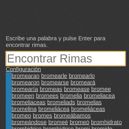
Escribe una palabra y pulse Enter para
encontrar rimas.
Configuración
bromearan
bromearle
bromearlo
bromearon
bromearse
bromeará
bromearía
bromeas
bromease
bromee
bromeen
bromees
bromelia
bromeliacea
bromeliaceas
bromeliads
bromelias
bromelina
bromeliácea
bromeliáceas
bromeo
bromes
bromeábamos
bromeándose
bromeé
bromeó
bromhidrato
bromhidrico
bromhídrico
bromi
bromide