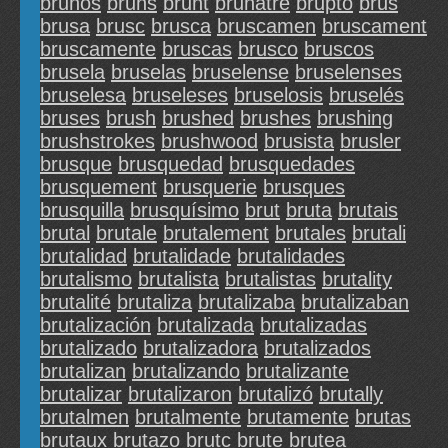
brunos
bruns
brunt
brunátre
brupto
brus
brusa
brusc
brusca
bruscamen
bruscament
bruscamente
bruscas
brusco
bruscos
brusela
bruselas
bruselense
bruselenses
bruselesa
bruseleses
bruselosis
bruselés
bruses
brush
brushed
brushes
brushing
brushstrokes
brushwood
brusista
brusler
brusque
brusquedad
brusquedades
brusquement
brusquerie
brusques
brusquilla
brusquísimo
brut
bruta
brutais
brutal
brutale
brutalement
brutales
brutali
brutalidad
brutalidade
brutalidades
brutalismo
brutalista
brutalistas
brutality
brutalité
brutaliza
brutalizaba
brutalizaban
brutalización
brutalizada
brutalizadas
brutalizado
brutalizadora
brutalizados
brutalizan
brutalizando
brutalizante
brutalizar
brutalizaron
brutalizó
brutally
brutalmen
brutalmente
brutamente
brutas
brutaux
brutazo
brutc
brute
brutea