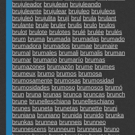
brujuleador
brujulean
brujuleando
brujuleante
brujulear
brujuleo
brujuleos
brujuleó
brujulita
brují
brul
brula
brulant
brulante
brule
bruler
brulis
brulo
brulos
brulot
brulote
brulotes
brulé
brulée
brulés
brum
bruma
brumada
brumadas
brumado
brumadora
brumados
brumae
brumaire
brumal
brumales
brumali
brumalis
bruman
brumar
brumario
brumarío
brumas
brumazones
brumazón
brume
brumes
brumeux
brumo
brumos
brumosa
brumosamente
brumosas
brumosidad
brumosidades
brumoso
brumosos
brumó
brun
bruna
brunas
brunca
bruncas
brunch
brune
brunelleschiana
brunelleschiano
brunes
bruneta
brunetas
brunette
bruni
bruniana
bruniano
brunida
brunido
brunka
brunkas
brunnea
brunneis
brunneo
brunnescens
brunneum
brunneus
bruno