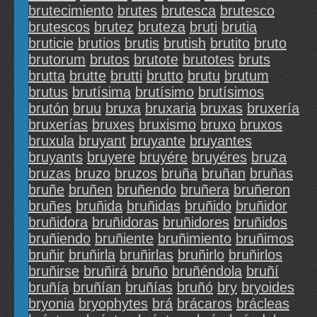
brutecimiento
brutes
brutesca
brutesco
brutescos
brutez
bruteza
bruti
brutia
bruticie
brutios
brutis
brutish
brutito
bruto
brutorum
brutos
brutote
brutotes
bruts
brutta
brutte
brutti
brutto
brutu
brutum
brutus
brutísima
brutísimo
brutísimos
brutón
bruu
bruxa
bruxaria
bruxas
bruxería
bruxerías
bruxes
bruxismo
bruxo
bruxos
bruxula
bruyant
bruyante
bruyantes
bruyants
bruyere
bruyére
bruyéres
bruza
bruzas
bruzo
bruzos
bruña
bruñan
bruñas
bruñe
bruñen
bruñendo
bruñera
bruñeron
bruñes
bruñida
bruñidas
bruñido
bruñidor
bruñidora
bruñidoras
bruñidores
bruñidos
bruñiendo
bruñiente
bruñimiento
bruñimos
bruñir
bruñirla
bruñirlas
bruñirlo
bruñirlos
bruñirse
bruñirá
bruño
bruñéndola
bruñí
bruñía
bruñían
bruñías
bruñó
bry
bryoides
bryonia
bryophytes
brá
brácaros
brácleas