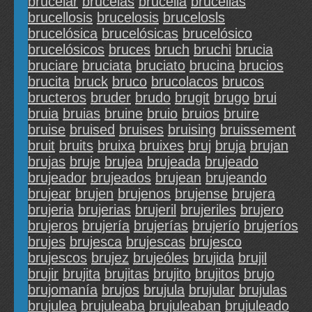
brucelar
brucelas
brucella
brucellas
brucellosis
brucelosis
brucelosls
brucelósica
brucelósicas
brucelósico
brucelósicos
bruces
bruch
bruchi
brucia
bruciare
bruciata
bruciato
brucina
brucios
brucita
bruck
bruco
brucolacos
brucos
bructeros
bruder
brudo
brugit
brugo
brui
bruia
bruias
bruine
bruio
bruios
bruire
bruise
bruised
bruises
bruising
bruissement
bruit
bruits
bruixa
bruixes
bruj
bruja
brujan
brujas
bruje
brujea
brujeada
brujeado
brujeador
brujeados
brujean
brujeando
brujear
brujen
brujenos
brujense
brujera
brujeria
brujerias
brujeril
brujeriles
brujero
brujeros
brujería
brujerías
brujerío
brujeríos
brujes
brujesca
brujescas
brujesco
brujescos
brujez
brujeóles
brujida
brujil
brujir
brujita
brujitas
brujito
brujitos
brujo
brujomanía
brujos
brujula
brujular
brujulas
brujulea
brujuleaba
brujuleaban
brujuleado