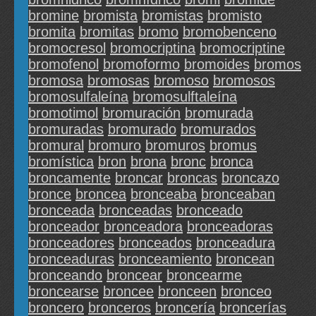
bromine
bromista
bromistas
bromisto
bromita
bromitas
bromo
bromobenceno
bromocresol
bromocriptina
bromocriptine
bromofenol
bromoformo
bromoides
bromos
bromosa
bromosas
bromoso
bromosos
bromosulfaleína
bromosulftaleína
bromotimol
bromuración
bromurada
bromuradas
bromurado
bromurados
bromural
bromuro
bromuros
bromus
bromística
bron
brona
bronc
bronca
broncamente
broncar
broncas
broncazo
bronce
broncea
bronceaba
bronceaban
bronceada
bronceadas
bronceado
bronceador
bronceadora
bronceadoras
bronceadores
bronceados
bronceadura
bronceaduras
bronceamiento
broncean
bronceando
broncear
broncearme
broncearse
broncee
bronceen
bronceo
broncero
bronceros
broncería
broncerías