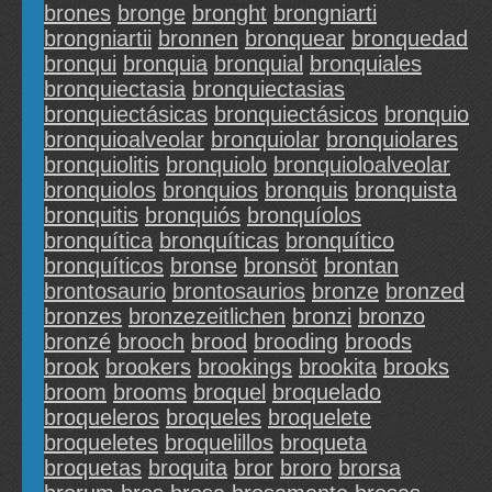
brones
bronge
bronght
brongniarti
brongniartii
bronnen
bronquear
bronquedad
bronqui
bronquia
bronquial
bronquiales
bronquiectasia
bronquiectasias
bronquiectásicas
bronquiectásicos
bronquio
bronquioalveolar
bronquiolar
bronquiolares
bronquiolitis
bronquiolo
bronquioloalveolar
bronquiolos
bronquios
bronquis
bronquista
bronquitis
bronquiós
bronquíolos
bronquítica
bronquíticas
bronquítico
bronquíticos
bronse
bronsöt
brontan
brontosaurio
brontosaurios
bronze
bronzed
bronzes
bronzezeitlichen
bronzi
bronzo
bronzé
brooch
brood
brooding
broods
brook
brookers
brookings
brookita
brooks
broom
brooms
broquel
broquelado
broqueleros
broqueles
broquelete
broqueletes
broquelillos
broqueta
broquetas
broquita
bror
broro
brorsa