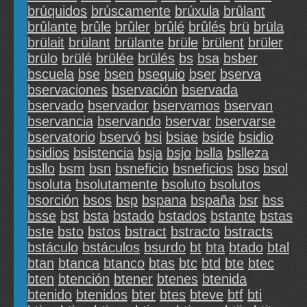
brúquidos
brúscamente
brúxula
brûlant
brûlante
brûle
brûler
brûlé
brûlés
brü
brüla
brülait
brülant
brülante
brüle
brülent
brüler
brülo
brülé
brülée
brülés
bs
bsa
bsber
bscuela
bse
bsen
bsequio
bser
bserva
bservaciones
bservación
bservada
bservado
bservador
bservamos
bservan
bservancia
bservando
bservar
bservarse
bservatorio
bservó
bsi
bsiae
bside
bsidio
bsidios
bsistencia
bsja
bsjo
bslla
bslleza
bsllo
bsm
bsn
bsneficio
bsneficios
bso
bsol
bsoluta
bsolutamente
bsoluto
bsolutos
bsorción
bsos
bsp
bspana
bspaña
bsr
bss
bsse
bst
bsta
bstado
bstados
bstante
bstas
bste
bsto
bstos
bstract
bstracto
bstracts
bstáculo
bstáculos
bsurdo
bt
bta
btado
btal
btan
btanca
btanco
btas
btc
btd
bte
btec
bten
btención
btener
btenes
btenida
btenido
btenidos
bter
btes
bteve
btf
bti