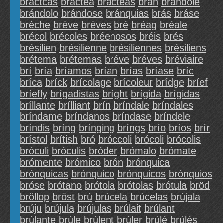
bráctcas
bráctea
brácteas
brán
brándole
brándolo
brándose
bránquias
brás
bráse
brèche
brève
brèves
bré
bréag
bréale
brécol
brécoles
bréenosos
bréis
brés
brésilien
brésilienne
brésiliennes
brésiliens
brétema
brétemas
bréve
bréves
bréviaire
brí
bría
bríamos
brían
brías
bríase
bríc
bríca
bríck
brícolage
brícoleur
brídge
bríef
bríefly
brígadistas
bríght
brígida
brígidas
bríllante
brílliant
brín
bríndale
bríndales
bríndame
bríndanos
bríndase
bríndele
bríndis
bríng
brínging
bríngs
brío
bríos
brír
brístol
brítish
bró
bróccoli
brócoli
brócolis
bróculi
bróculis
bróder
brómalo
brómate
brómente
brómico
brón
brónquica
brónquicas
brónquico
brónquicos
brónquios
bróse
brótano
brótola
brótolas
brótula
bröd
bröllop
bröst
brú
brúcela
brúcelas
brújala
brúju
brújula
brújulas
brúlait
brúlant
brúlante
brúle
brúlent
brúler
brúlé
brúlés