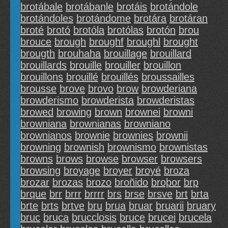
brotábale
brotábanle
brotáis
brotándole
brotándoles
brotándome
brotára
brotáran
broté
brotó
brotóla
brotólas
brotón
brou
brouce
brough
broughf
broughl
brought
brougth
brouhaha
brouillage
brouillard
brouillards
brouille
brouiller
brouillon
brouillons
brouillé
brouillés
broussailles
brousse
brove
brovo
brow
browderiana
browderismo
browderista
browderistas
browed
browing
brown
brownei
browni
browniana
brownianas
browniano
brownianos
brownie
brownies
brownii
browning
brownish
brownismo
brownistas
browns
brows
browse
browser
browsers
browsing
broyage
broyer
broyé
broza
brozar
brozas
brozo
broñido
broþor
brp
brque
brr
brrr
brrrr
brs
brse
brsve
brt
brta
brte
brts
brtve
bru
brua
bruar
bruarii
bruary
bruc
bruca
brucclosis
bruce
brucei
brucela