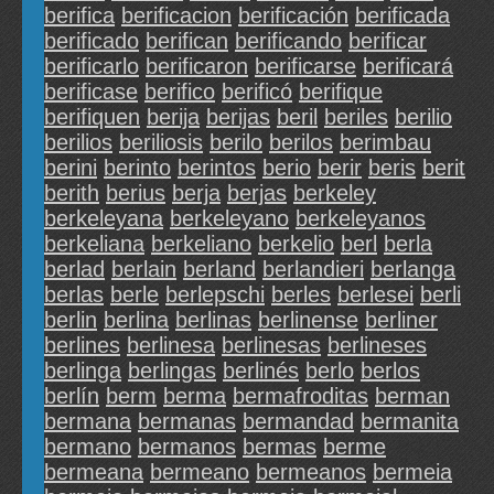
berifica
berificacion
berificación
berificada
berificado
berifican
berificando
berificar
berificarlo
berificaron
berificarse
berificará
berificase
berifico
berificó
berifique
berifiquen
berija
berijas
beril
beriles
berilio
berilios
beriliosis
berilo
berilos
berimbau
berini
berinto
berintos
berio
berir
beris
berit
berith
berius
berja
berjas
berkeley
berkeleyana
berkeleyano
berkeleyanos
berkeliana
berkeliano
berkelio
berl
berla
berlad
berlain
berland
berlandieri
berlanga
berlas
berle
berlepschi
berles
berlesei
berli
berlin
berlina
berlinas
berlinense
berliner
berlines
berlinesa
berlinesas
berlineses
berlinga
berlingas
berlinés
berlo
berlos
berlín
berm
berma
bermafroditas
berman
bermana
bermanas
bermandad
bermanita
bermano
bermanos
bermas
berme
bermeana
bermeano
bermeanos
bermeia