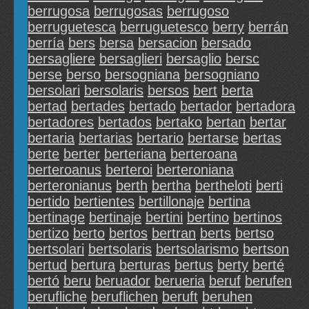
berrugosa
berrugosas
berrugoso
berruguetesca
berruguetesco
berry
berrán
berría
bers
bersa
bersacion
bersado
bersagliere
bersaglieri
bersaglio
bersc
berse
berso
bersogniana
bersogniano
bersolari
bersolaris
bersos
bert
berta
bertad
bertades
bertado
bertador
bertadora
bertadores
bertados
bertako
bertan
bertar
bertaria
bertarias
bertario
bertarse
bertas
berte
berter
berteriana
berteroana
berteroanus
berteroi
berteroniana
berteronianus
berth
bertha
bertheloti
berti
bertido
bertientes
bertillonaje
bertina
bertinage
bertinaje
bertini
bertino
bertinos
bertizo
berto
bertos
bertran
berts
bertso
bertsolari
bertsolaris
bertsolarismo
bertson
bertud
bertura
berturas
bertus
berty
berté
bertó
beru
beruador
berueria
beruf
berufen
berufliche
beruflichen
beruft
beruhen