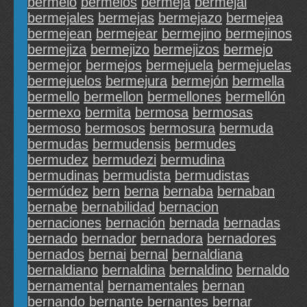
bermeio
bermeios
bermeja
bermejal
bermejales
bermejas
bermejazo
bermejea
bermejean
bermejear
bermejino
bermejinos
bermejiza
bermejizo
bermejizos
bermejo
bermejor
bermejos
bermejuela
bermejuelas
bermejuelos
bermejura
bermejón
bermella
bermello
bermellon
bermellones
bermellón
bermexo
bermita
bermosa
bermosas
bermoso
bermosos
bermosura
bermuda
bermudas
bermudensis
bermudes
bermudez
bermudezi
bermudina
bermudinas
bermudista
bermudistas
bermúdez
bern
berna
bernaba
bernaban
bernabe
bernabilidad
bernacion
bernaciones
bernación
bernada
bernadas
bernado
bernador
bernadora
bernadores
bernados
bernai
bernal
bernaldiana
bernaldiano
bernaldina
bernaldino
bernaldo
bernamental
bernamentales
bernan
bernando
bernante
bernantes
bernar