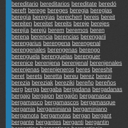
bereditario
bereditarios
bereditate
beredó
bereft
berege
bereges
beregia
beregias
beregía
beregías
bereichert
bereis
bereit
bereiten
bereitet
bereits
bereje
berejes
berejía
berejú
berem
beremos
beren
berena
berencia
berencias
berengarii
berengarius
berengena
berengenal
berengenales
berengenas
berengo
berenguela
berenguelas
berenguer
berenice
berenjena
berenjenal
berenjenales
berenjenas
berenjeneros
beres
bereshit
beret
berets
beretta
bereu
berez
berezi
berezia
bereziak
bereziki
bereño
bereños
berg
berga
bergaba
bergadana
bergadanas
bergajo
bergajon
bergajón
bergamasca
bergamasco
bergamascos
bergamasque
bergamia
bergaminiana
bergaminiano
bergamota
bergamotas
bergan
bergant
bergante
bergantes
berganti
bergantin