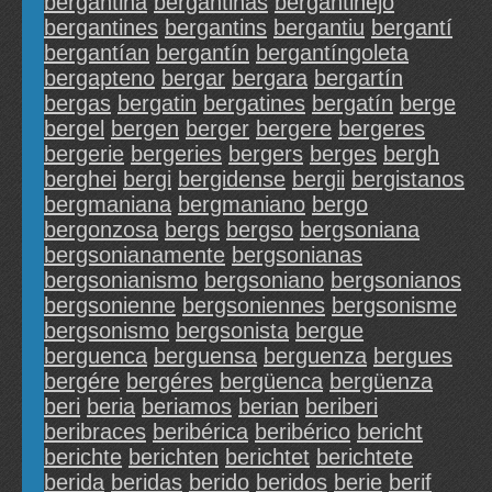
bergantina
bergantinas
bergantinejo
bergantines
bergantins
bergantiu
bergantí
bergantían
bergantín
bergantíngoleta
bergapteno
bergar
bergara
bergartín
bergas
bergatin
bergatines
bergatín
berge
bergel
bergen
berger
bergere
bergeres
bergerie
bergeries
bergers
berges
bergh
berghei
bergi
bergidense
bergii
bergistanos
bergmaniana
bergmaniano
bergo
bergonzosa
bergs
bergso
bergsoniana
bergsonianamente
bergsonianas
bergsonianismo
bergsoniano
bergsonianos
bergsonienne
bergsoniennes
bergsonisme
bergsonismo
bergsonista
bergue
berguenca
berguensa
berguenza
bergues
bergére
bergéres
bergüenca
bergüenza
beri
beria
beriamos
berian
beriberi
beribraces
beribérica
beribérico
bericht
berichte
berichten
berichtet
berichtete
berida
beridas
berido
beridos
berie
berif