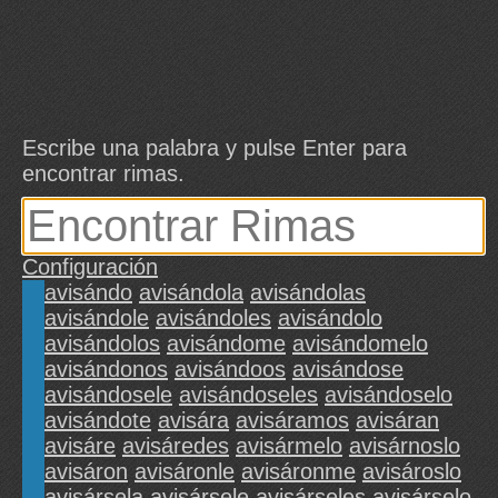
Escribe una palabra y pulse Enter para
encontrar rimas.
Configuración
avisándo
avisándola
avisándolas
avisándole
avisándoles
avisándolo
avisándolos
avisándome
avisándomelo
avisándonos
avisándoos
avisándose
avisándosele
avisándoseles
avisándoselo
avisándote
avisára
avisáramos
avisáran
avisáre
avisáredes
avisármelo
avisárnoslo
avisáron
avisáronle
avisáronme
avisároslo
avisársela
avisársele
avisárseles
avisárselo