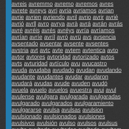
avreis
avremmo
avremo
avremos
avres
avrete
avreys
avri
avria
avriamos
avrian
avrie
avrien
avriendo
avril
avrio
avrir
avrié
avrió
avrll
avro
avrya
avrà
avrá
avrán
avrás
avré
avréis
avrés
avréys
avría
avríamos
avrían
avríe
avríl
avró
avrü
avs
avsencia
avsentado
avsentar
avsente
avsentes
avstria
avt
avtc
avte
avtem
avtentica
avto
avtor
avtores
avtoridad
avtorizado
avtos
avts
avturidad
avtículo
avu
avucastro
avuda
avudaba
avudado
avudan
avudando
avudante
avudantes
avudar
avudaron
avudará
avudas
avude
avuden
avudó
avuela
avuelo
avuelos
avuestra
avui
avul
avulense
avulgara
avulgarada
avulgaradas
avulgarado
avulgarados
avulgaramiento
avulgararse
avulsa
avulsas
avulsion
avulsionado
avulsionados
avulsiones
avulsivos
avulsión
avulso
avulsos
avulsus