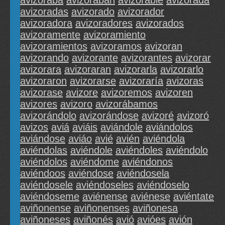
avizoraba
avizoraban
avizorable
avizorada
avizoradas
avizorado
avizorador
avizoradora
avizoradores
avizorados
avizoramente
avizoramiento
avizoramientos
avizoramos
avizoran
avizorando
avizorante
avizorantes
avizorar
avizorara
avizoraran
avizorarla
avizorarlo
avizoraron
avizorarse
avizoraría
avizoras
avizorase
avizore
avizoremos
avizoren
avizores
avizoro
avizorábamos
avizorándolo
avizorándose
avizoré
avizoró
avizos
aviá
aviáis
aviándole
aviándolos
aviándose
aviáo
avié
avién
aviéndola
aviéndolas
aviéndole
aviéndoles
aviéndolo
aviéndolos
aviéndome
aviéndonos
aviéndoos
aviéndose
aviéndosela
aviéndosele
aviéndoseles
aviéndoselo
aviéndoseme
aviénense
aviénese
aviéntate
aviñonense
aviñonenses
aviñonesa
aviñoneses
aviñonés
avió
avióes
avión