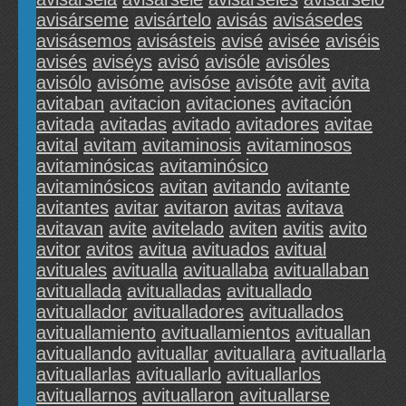
avisárseme
avisártelo
avisás
avisásedes
avisásemos
avisásteis
avisé
avisée
aviséis
avisés
aviséys
avisó
avisóle
avisóles
avisólo
avisóme
avisóse
avisóte
avit
avita
avitaban
avitacion
avitaciones
avitación
avitada
avitadas
avitado
avitadores
avitae
avital
avitam
avitaminosis
avitaminosos
avitaminósicas
avitaminósico
avitaminósicos
avitan
avitando
avitante
avitantes
avitar
avitaron
avitas
avitava
avitavan
avite
avitelado
aviten
avitis
avito
avitor
avitos
avitua
avituados
avitual
avituales
avitualla
avituallaba
avituallaban
avituallada
avitualladas
avituallado
avituallador
avitualladores
avituallados
avituallamiento
avituallamientos
avituallan
avituallando
avituallar
avituallara
avituallarla
avituallarlas
avituallarlo
avituallarlos
avituallarnos
avituallaron
avituallarse