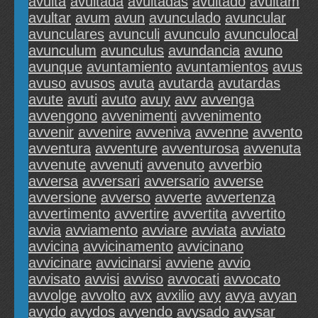
avulta
avultada
avultadas
avultado
avultam
avultar
avum
avun
avunculado
avuncular
avunculares
avunculi
avunculo
avunculocal
avunculum
avunculus
avundancia
avuno
avunque
avuntamiento
avuntamientos
avus
avuso
avusos
avuta
avutarda
avutardas
avute
avuti
avuto
avuy
avv
avvenga
avvengono
avvenimenti
avvenimento
avvenir
avvenire
avveniva
avvenne
avvento
avventura
avventure
avventurosa
avvenuta
avvenute
avvenuti
avvenuto
avverbio
avversa
avversari
avversario
avverse
avversione
avverso
avverte
avvertenza
avvertimento
avvertire
avvertita
avvertito
avvia
avviamento
avviare
avviata
avviato
avvicina
avvicinamento
avvicinano
avvicinare
avvicinarsi
avviene
avvio
avvisato
avvisi
avviso
avvocati
avvocato
avvolge
avvolto
avx
avxilio
avy
avya
avyan
avydo
avydos
avyendo
avysado
avysar