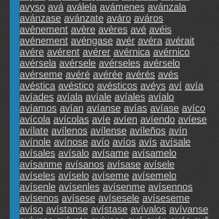
avyso
avá
aválela
avámenes
avánzala
avánzase
avánzate
aváro
aváros
avènement
avère
avères
avé
avéis
avénement
avéngase
avér
avéra
avérait
avére
avérent
avérer
avérnica
avérnico
avérsela
avérsele
avérseles
avérselo
avérseme
avéré
avérée
avérés
avés
avéstica
avéstico
avésticos
avéys
aví
avía
avíades
avíala
avíale
avíales
avíalo
avíamos
avían
avíanse
avías
avíase
avíco
avícola
avícolas
avíe
avíen
avíendo
avíese
avílate
avílenos
avílense
avíleños
avín
avínole
avínose
avío
avíos
avís
avísale
avísales
avísalo
avísame
avísamelo
avísanme
avísanos
avísase
avísele
avíseles
avíselo
avíseme
avísemelo
avísenle
avísenles
avísenme
avísennos
avísenos
avísese
avísesele
avíseseme
avíso
avístanse
avístase
avívalos
avívanse