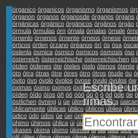
órganico
órganicos
órganismo
órganismos
ór
órganon
órganos
órganosde
órganps
órgans
órgánicas
órgánico
órgánicos
órgános
órgáo
órmula
órmulas
órn
órnala
órnalas
órnale
órn
órnenlo
órnenos
órnente
órneos
órnese
órnet
órticos
órtlen
órzano
óréanos
órí
ós
ósa
ósca
óslenla
ósmica
ósmico
ósmicos
ósmosis
óso
ósterreich
ósterreichische
ósterreichischen
ós
ótden
ótdenes
óte
óteles
ótelo
ótenos
ótente
óto
ótra
ótras
ótre
ótres
ótro
ótros
ótude
óu
ó
óvito
óvo
óvolo
óvolos
óvose
óvulo
óvulos
ów
Escribe u
óximas
óximo
óximos
óxitl
óxito
óxígeno
óy
ó
óíden
óído
óíos
óñ
óó
óóó
óü
ô
ö
öd
öde
öe
ö
rimas.
östlichen
övning
ù
ùe
ùltimo
ú
úa
úaica
úaica
úblicamente
úblicas
úblico
úblicos
úbliea
úbric
údico
údo
údos
úe
úei
úel
úempo
úempos
úe
úhimo
úhimos
úhlica
úi
úia
úii
úiiico
úiil
úiiles
ú
úkases
úkima
úkimo
úkimos
úl
úla
úlas
úlce
ú
úlil
úliles
úlima
úlimas
úlimo
úlimos
úlitima
úlit