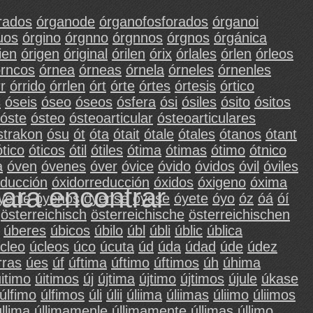
rados
órganode
órganofosforados
órganoi
uos
órgino
órgnno
órgnnos
órgnos
órgánica
ien
órigen
óriginal
órilen
órix
órlales
órlen
órleos
rncos
órnea
órneas
órnela
órneles
órnenles
r
órrido
órrlen
órt
órte
órtes
órtesis
órtico
s
óseis
óseo
óseos
ósfera
ósi
ósiles
ósito
ósitos
óste
ósteo
ósteoarticular
ósteoarticulares
strakon
ósu
ót
óta
ótait
ótale
ótales
ótanos
ótant
ótico
óticos
ótil
ótiles
ótima
ótimas
ótimo
ótnico
a
óven
óvenes
óver
óvice
óvido
óvidos
óvil
óviles
educción
óxidorreducción
óxidos
óxigeno
óxima
para encontrar
yenle
óyenos
óyense
óyese
óyete
óyo
óz
óá
óí
österreichisch
österreichische
österreichischen
úberes
úbicos
úbilo
úbl
úbli
úblic
ública
cleo
úcleos
úco
úcuta
úd
úda
údad
úde
údez
rras
úes
úf
úftima
úftimo
úftimos
úh
úhima
itimo
úitimos
új
újtima
újtimo
újtimos
újule
úkase
úlfimo
úlfimos
úli
úlii
úliima
úliimas
úliimo
úliimos
úllima
úllimamenle
úllimamente
úllimas
úllimo