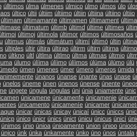
o
úlltimos
úlma
úlmenes
úlmico
úlmo
úlmos
úlo
úlo
tiaos
últico
últii
últiim
últiimo
últiin
últiina
últiino
últiio
últimam
últimamante
últimamen
últimament
últim
últimase
últimatum
últimb
últimd
últime
últimes
últi
últimoi
últimoj
últimola
últimor
últimos
últimosaños
mu
últimus
últimás
últimátum
últimí
últimó
últin
últina
os
últiples
últir
últira
últirao
últirm
últirn
últirna
últirno
jmo
últkno
últl
últlma
últlmo
últma
últmas
últmio
últ
luma
úlumo
úlíima
úlíimo
úlíimos
úlúma
úlúmo
úlü
úmedo
úmen
úmenes
úmer
úmero
úmeros
úmida
animemente
únanos
únanse
únante
únas
únase
ú
o
únelos
úneme
únen
únenos
únense
únente
úneo
me
úngete
úngula
úngulas
úni
únia
úniamente
únic
icamen
únicamene
únicamenfe
únicamenie
únicam
mentes
únicamento
únicameníe
únicamer
únicamet
caque
únicar
únicas
únicay
únicaí
únicc
úniccs
úni
únicp
únicq
únicr
únics
únict
únicu
únicus
únicí
úni
únimos
únio
únioa
únioamente
únion
únioo
únioos
únjco
únk
únka
únkamente
únko
úno
únos
úntala