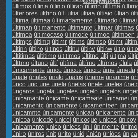
Configuración
úllimos
úllinia
úllinio
úllirao
úllirno
úlltima
úlltim
últeriores
últhno
últi
últia
últiaa
últiaio
últiao
úl
última
últimaa
últimadamente
últimado
últimai
últiman
últimanente
últimante
últimar
últimas
últimoa
últimocaso
últimode
últimoe
últimoen
últimps
últimq
últimr
últims
últimso
últimt
últi
últinn
últino
últinos
últinu
últinv
últinw
últio
últi
últitimas
últitimo
últitimos
últitno
últj
últjma
últ
últtmo
últuno
últí
últíma
últímo
últímos
úlula
ú
úmcamente
úmco
úmcos
úmcro
úme
úmeda
únale
únales
únalo
únalos
úname
únanime
ún
únco
únd
úne
únela
únelas
únele
úneles
únel
úngaros
úngela
úngeles
úngelo
úngelos
únge
únicamante
únicame
únicameate
únicamei
ún
únicamentc
únicamente
únicamenteen
única
únicamnte
únicamonte
únican
únicanente
úni
únicoa
únicode
únicoi
únicoque
únicos
únicoy
únieamente
únieo
únieos
únii
únimente
únimo
úniro
úniros
únit
únito
únió
únión
únióos
únjca