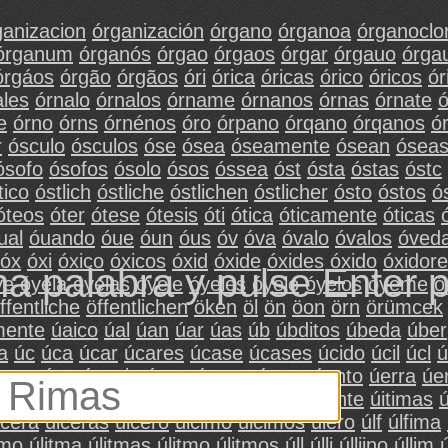
ganizacion
órganización
órgano
órganoa
órganoclo
órganum
órganós
órgao
órgaos
órgar
órgauo
órga
órgáos
órgão
órgãos
óri
órica
óricas
órico
óricos
ór
ales
órnalo
órnalos
órname
órnanos
órnas
órnate
ó
e
órno
órns
órnénos
óro
órpano
órqano
órqanos
ór
r
ósculo
ósculos
óse
ósea
óseamente
ósean
ósea
ósofo
ósofos
ósolo
ósos
óssea
óst
ósta
óstas
óstc
tico
óstlich
óstliche
óstlichen
óstlicher
ósto
óstos
ó
óteos
óter
ótese
ótesis
óti
ótica
óticamente
óticas
ual
óuando
óue
óun
óus
óv
óva
óvalo
óvalos
óved
óx
óxi
óxico
óxicos
óxid
óxide
óxides
óxido
óxidor
na palabra y pulse Enter 
ye
óyela
óyelas
óyele
óyeles
óyelo
óyelos
óyeme
ó
ffentliche
öffentlichen
öken
öl
ön
öon
örn
örümcek
mente
úaico
úal
úan
úar
úas
úb
úbditos
úbeda
úber
a
úc
úca
úcar
úcares
úcase
úcases
úcido
úcil
úcl
ú
mpre
úen
úencia
úene
úenen
úente
úento
úerra
úe
ilimo
úiltimo
úin
úit
úiti
úitima
úitimamente
úitimas
ú
lcera
úlceras
úlcero
úlcimo
úlcimos
úlero
úlf
úlfima
imo
úlitma
úlitmas
úlitmo
úlitmos
úll
úlli
úlliino
úllim