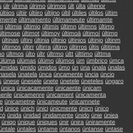
s
úlr
úlrima
úlrimo
úlrimos
últ
últa
últerior
últiios
últiir
últiiro
últijno
últil
últiles
últilos
últim
amente
últimamento
últimameute
últimamte
mi
últimia
últimio
últimis
últimn
últimns
último
últimose
últimot
últimoy
últimoá
últimoí
últimp
últinas
últini
últinia
últinio
últinios
últinjo
últinm
últirnos
últirr
últirra
últirro
últirros
últis
últitima
mo
últmos
últo
últr
últrmo
últt
últtimo
últtma
úlüma
úlümas
úlümo
úlümos
úm
úmbrico
úmca
úmidas
úmido
úmidos
úmo
ún
úna
únala
únalas
nasela
únatela
únca
úncamente
úncia
úncio
s
únese
únesele
únete
únetele
úneteles
úngaro
única
únicacamente
únicaente
únicam
enle
únicamenre
únicament
únicamenta
e
únicametne
únicameute
únicamnete
cd
únice
únich
únici
únicmente
únicn
único
có
únida
únidad
únidamente
únido
únie
úniea
úniqo
únique
úniques
únir
únira
úniramente
úntale
úntales
úntame
úntanos
úntanse
úntase