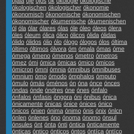
ójala
óje
ójos
ók
ókologie
ókologische
ókologischen
ókologischer
ókonomie
ókonomisch
ókonomische
ókonomischen
ókonomischer
ókumenische
ókumenischen
ól
óla
ólar
ólares
ólas
óle
óleo
óleos
ólera
óles
óleum
ólica
ólico
ólicos
ólida
ólidas
ólido
ólidos
ólio
ólo
ólogo
ólogos
ólos
óltima
óltimo
óltimos
ólvora
óm
ómala
ómas
óme
ómega
ómeno
ómenos
ómetro
ómetros
ómez
ómi
ómica
ómicas
ómico
ómicos
ómicron
ómni
ómnia
ómnibus
ómnibuses
ómnium
ómo
ómodo
ómphalos
ómputo
ómulo
ómás
óménos
ón
óna
ónce
ónces
óndas
ónde
óndres
óne
ónes
ónfalo
ónfalos
ónfasis
óngora
óni
ónibus
ónica
ónicamente
ónicas
ónice
ónices
ónico
ónicos
ónien
ónima
ónimo
ónis
ónix
ónlcn
ónlen
ónlenes
óno
ónoma
ónomo
ónsul
ónsules
ónt
ónta
ónti
óntica
ónticamente
ónticas
óntico
ónticos
óntos
óntíca
óntíco