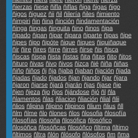
ñierzas
ñiese
ñifla
ñiflas
ñiga
ñigas
ñigo
ñigos
ñiguez
ñii
ñil
ñilería
ñiles
ñimiento
ñimpiri
ñin
ñina
ñinción
ñindamentación
ñinga
ñingas
ñinguita
ñino
ñinos
ñipa
ñipado
ñipan
ñipar
ñipara
ñiparte
ñipas
ñipe
ñipes
ñipo
ñipóte
ñique
ñiques
ñiquiñaque
ñir
ñire
ñires
ñirre
ñirres
ñirse
ñis
ñisca
ñiscas
ñispa
ñista
ñistas
ñita
ñitas
ñito
ñitos
ñituro
ñivas
ñivo
ñivos
ñizca
ñié
ñiña
ñiñas
ñiño
ñiños
ñj
ñja
ñjaba
ñjaban
ñjación
ñjada
ñjadas
ñjado
ñjados
ñjan
ñjando
ñjar
ñjara
ñjaron
ñjarse
ñjará
ñjarán
ñjas
ñjase
ñje
ñjen
ñjeza
ñjo
ñjos
ñjándose
ñjó
ñl
ñla
ñlamentos
ñlas
ñliacion
ñliación
ñlial
ñlii
ñlios
ñlipina
ñlipino
ñlipinos
ñlium
ñlius
ñll
ñlm
ñlme
ñlo
ñlones
ñlos
ñlosofia
ñlosofía
ñlosofías
ñlosoña
ñlosófica
ñlosófico
ñlosóñca
ñlosóñcas
ñlosóñco
ñltima
ñltimo
ñltimos
ñltra
ñlón
ñlósofo
ñlósofos
ñm
ñma