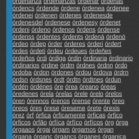
órdenanza
órdenanzas
órdenar
órdenas
órdencs
órdende
órdene
órdenea
órdenee
órdenei
órdenen
órdenes
órdenesde
órdenesdel
órdenese
órdenesy
órdenet
órdeni
órdeno
órdenos
órdens
órdense
órdenss
órdentes
órdents
órdená
órdenó
órdeo
órdep
órder
órderes
órderi
órdert
órdes
órdeti
órdeu
órdeues
órdeñes
órdeños
órdi
órdiga
órdin
órdinaria
órdinario
órdinarios
órdine
órdm
órdnes
órdnn
órdo
órdoba
órdon
órdones
órdou
órdova
órdrn
órdsn
órdsnes
órdt
órdtn
órdtnes
órdun
órdén
órdénes
óre
órea
óreano
óreas
óredenes
órela
órelas
órele
órelo
órelos
óren
órennos
órenos
órense
órente
óreo
óreos
óres
órese
óreseme
órete
órexis
órez
órf
órfica
órficamente
órficas
órfico
órficos
órfão
órfíca
órfíco
órfícos
órg
órga
órgaaos
órgai
órgam
órgamos
órgan
órgana
órganc
órgancs
órganes
órganica