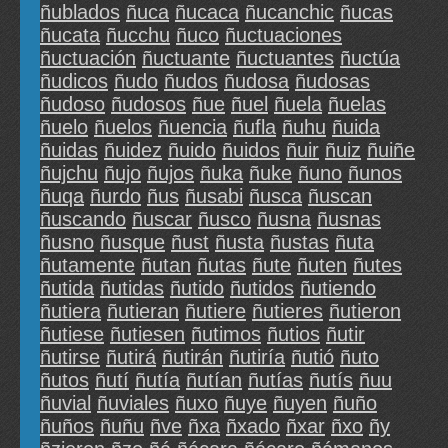
ñublados
ñuca
ñucaca
ñucanchic
ñucas
ñucata
ñucchu
ñuco
ñuctuaciones
ñuctuación
ñuctuante
ñuctuantes
ñuctúa
ñudicos
ñudo
ñudos
ñudosa
ñudosas
ñudoso
ñudosos
ñue
ñuel
ñuela
ñuelas
ñuelo
ñuelos
ñuencia
ñufla
ñuhu
ñuida
ñuidas
ñuidez
ñuido
ñuidos
ñuir
ñuiz
ñuiñe
ñujchu
ñujo
ñujos
ñuka
ñuke
ñuno
ñunos
ñuqa
ñurdo
ñus
ñusabi
ñusca
ñuscan
ñuscando
ñuscar
ñusco
ñusna
ñusnas
ñusno
ñusque
ñust
ñusta
ñustas
ñuta
ñutamente
ñutan
ñutas
ñute
ñuten
ñutes
ñutida
ñutidas
ñutido
ñutidos
ñutiendo
ñutiera
ñutieran
ñutiere
ñutieres
ñutieron
ñutiese
ñutiesen
ñutimos
ñutios
ñutir
ñutirse
ñutirá
ñutirán
ñutiría
ñutió
ñuto
ñutos
ñutí
ñutía
ñutían
ñutías
ñutís
ñuu
ñuvial
ñuviales
ñuxo
ñuye
ñuyen
ñuño
ñuños
ñuñu
ñve
ñxa
ñxado
ñxar
ñxo
ñy