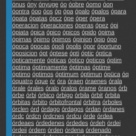
ónus
óny
ónyuge
óo
óobre
óomo
óon
óontra
óoo
óos
óp
ópa
ópalo
ópalos
ópara
ópata
ópatas
ópcz
ópe
óper
ópera
óperacion
óperaciones
óperas
ópez
ópi
ópiata
ópica
ópico
ópicos
ópido
ópima
ópimas
ópimo
ópimos
ópinion
ópio
ópo
ópoca
ópocas
ópoli
ópolis
ópor
óportuno
óposicion
ópt
óptese
ópti
óptic
óptica
ópticamente
ópticas
óptico
ópticos
óptim
óptima
óptimamente
óptimas
óptime
óptimo
óptimos
óptimum
óptimun
ópüca
óq
óquatro
óque
ór
óra
óraen
óraenes
órala
órale
órales
óralo
óralos
órame
óranos
órb
órbe
órbi
órbico
órbigo
órbila
órbit
órbita
órbitas
órbito
órbitofrontal
órbitra
órboles
órclen
órd
órdago
órdagos
órdan
órdanes
órdc
órdcn
órdcnes
órdcu
órde
órdea
órdeaes
órdedenes
órdedes
órdeh
órdei
órdeii
órdem
órden
órdena
órdenado