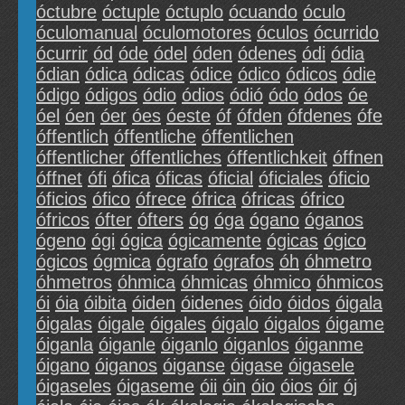
óctubre
óctuple
óctuplo
ócuando
óculo
óculomanual
óculomotores
óculos
ócurrido
ócurrir
ód
óde
ódel
óden
ódenes
ódi
ódia
ódian
ódica
ódicas
ódice
ódico
ódicos
ódie
ódigo
ódigos
ódio
ódios
ódió
ódo
ódos
óe
óel
óen
óer
óes
óeste
óf
ófden
ófdenes
ófe
óffentlich
óffentliche
óffentlichen
óffentlicher
óffentliches
óffentlichkeit
óffnen
óffnet
ófi
ófica
óficas
óficial
óficiales
óficio
óficios
ófico
ófrece
ófrica
ófricas
ófrico
ófricos
ófter
ófters
óg
óga
ógano
óganos
ógeno
ógi
ógica
ógicamente
ógicas
ógico
ógicos
ógmica
ógrafo
ógrafos
óh
óhmetro
óhmetros
óhmica
óhmicas
óhmico
óhmicos
ói
óia
óibita
óiden
óidenes
óido
óidos
óigala
óigalas
óigale
óigales
óigalo
óigalos
óigame
óiganla
óiganle
óiganlo
óiganlos
óiganme
óigano
óiganos
óiganse
óigase
óigasele
óigaseles
óigaseme
óii
óin
óio
óios
óir
ój