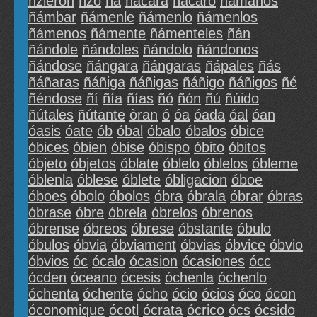
ñzieron
ñzo
ñá
ñácara
ñácaro
ñámanos
ñámbar
ñámenle
ñámenlo
ñámenlos
ñámenos
ñámente
ñámenteles
ñán
ñándole
ñándoles
ñándolo
ñándonos
ñándose
ñángara
ñángaras
ñápales
ñás
ñáñaras
ñáñiga
ñáñigas
ñáñigo
ñáñigos
ñé
ñéndose
ñí
ñía
ñías
ñó
ñón
ñú
ñúido
ñútales
ñútante
òran
ó
óa
óada
óal
óan
óasis
óate
ób
óbal
óbalo
óbalos
óbice
óbices
óbien
óbise
óbispo
óbito
óbitos
óbjeto
óbjetos
óblate
óblelo
óblelos
óbleme
óblenla
óblese
óblete
óbligacion
óboe
óboes
óbolo
óbolos
óbra
óbrala
óbrar
óbras
óbrase
óbre
óbrela
óbrelos
óbrenos
óbrense
óbreos
óbrese
óbstante
óbulo
óbulos
óbvia
óbviament
óbvias
óbvice
óbvio
óbvios
óc
ócalo
ócasion
ócasiones
ócc
ócden
óceano
ócesis
óchenla
óchenlo
óchenta
óchente
ócho
ócio
ócios
óco
ócon
óconomique
ócotl
ócrata
ócrico
ócs
ócsido