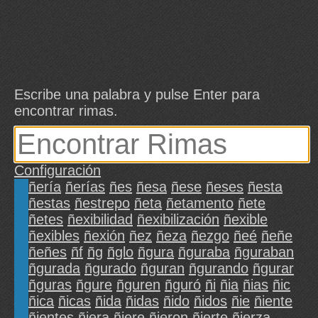
Escribe una palabra y pulse Enter para
encontrar rimas.
Configuración
ñería
ñerías
ñes
ñesa
ñese
ñeses
ñesta
ñestas
ñestrepo
ñeta
ñetamento
ñete
ñetes
ñexibilidad
ñexibilización
ñexible
ñexibles
ñexión
ñez
ñeza
ñezgo
ñeé
ñeñe
ñeñes
ñf
ñg
ñglo
ñgura
ñguraba
ñguraban
ñgurada
ñgurado
ñguran
ñgurando
ñgurar
ñguras
ñgure
ñguren
ñguró
ñi
ñia
ñias
ñic
ñica
ñicas
ñida
ñidas
ñido
ñidos
ñie
ñiente
ñientes
ñiera
ñiere
ñieron
ñierte
ñierza