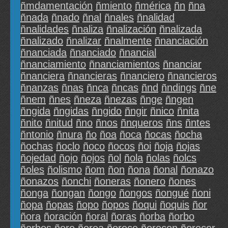
ñmdamentación
ñmiento
ñmérica
ñn
ñna
ñnada
ñnado
ñnal
ñnales
ñnalidad
ñnalidades
ñnaliza
ñnalización
ñnalizada
ñnalizado
ñnalizar
ñnalmente
ñnanciación
ñnanciada
ñnanciado
ñnancial
ñnanciamiento
ñnanciamientos
ñnanciar
ñnanciera
ñnancieras
ñnanciero
ñnancieros
ñnanzas
ñnas
ñnca
ñncas
ñnd
ñndings
ñne
ñnem
ñnes
ñneza
ñnezas
ñnge
ñngen
ñngida
ñngidas
ñngido
ñngir
ñnico
ñnita
ñnito
ñnitud
ñno
ñnos
ñnqueros
ñns
ñntes
ñntonio
ñnura
ño
ñoa
ñoca
ñocas
ñocha
ñochas
ñoclo
ñoco
ñocos
ñoi
ñoja
ñojas
ñojedad
ñojo
ñojos
ñol
ñola
ñolas
ñolcs
ñoles
ñolismo
ñom
ñon
ñona
ñonal
ñonazo
ñonazos
ñonchi
ñoneras
ñonero
ñones
ñonga
ñongan
ñongo
ñongos
ñongué
ñoni
ñopa
ñopas
ñopo
ñopos
ñoqui
ñoquis
ñor
ñora
ñoración
ñoral
ñoras
ñorba
ñorbo