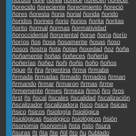
ñorbos
ñore
ñorea
ñorece
ñorecen
ñorecer
ñorecido
ñoreciente
ñorecimiento
ñoreció
ñores
ñoresta
ñoria
ñorial
ñorida
ñorido
ñoridos
ñorines
ñorio
ñorios
ñorita
ñoritas
ñorito
ñormal
ñormas
ñormatividad
ñoroccidental
ñororiental
ñorse
ñoría
ñorío
ñoríos
ños
ñosa
ñosamente
ñosas
ñoso
ñosos
ñostra
ñota
ñotas
ñoxedad
ñoz
ñoña
ñoñamente
ñoñas
ñoñeces
ñoñería
ñoñerías
ñoñez
ñoñi
ñoñis
ñoño
ñoños
ñque
ñr
ñra
ñrgentina
ñrma
ñrmaba
ñrmada
ñrmadas
ñrmado
ñrmados
ñrman
ñrmando
ñrmar
ñrmaron
ñrmas
ñrme
ñrmemente
ñrmes
ñrmeza
ñrmó
ñro
ñros
ñrst
ñs
ñscal
ñscales
ñscalidad
ñscalización
ñscalizador
ñscalizadora
ñsco
ñsica
ñsicas
ñsico
ñsicos
ñsiología
ñsiológica
ñsiológicas
ñsiológico
ñsiológicos
ñsión
ñsonomia
ñsonomía
ñsta
ñsto
ñsura
ñsuras
ñt
ñta
ñte
ñtil
ñto
ñu
ñublado