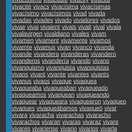
vivacité
vivacs
vivacísima
vivacísimas
vivacísimo
vivacísimos
vivad
vivada
vivadas
vivades
vivado
vivadores
vivados
vivae
vivai
vivaient
vivais
vivait
vival
vivala
vivalavirgen
vivaldiano
vivales
vivam
vivamen
vivament
vivamente
vivamos
vivamte
vivamus
vivan
vivanco
vivanda
vivande
vivandera
vivanderas
vivandero
vivanderos
vivandería
vivando
vivano
vivanquismo
vivanquista
vivanquistas
vivans
vivant
vivante
vivantes
vivants
vivanus
vivaos
vivaque
vivaquea
vivaqueaba
vivaqueaban
vivaqueado
vivaqueamos
vivaquean
vivaqueando
vivaquear
vivaqueara
vivaquearon
vivaqueo
vivaques
vivaqueábamos
vivaqueó
vivar
vivara
vivaracha
vivarachas
vivaracho
vivarachos
vivaran
vivaras
vivaraz
vivare
vivares
vivariense
vivario
vivarios
vivarla