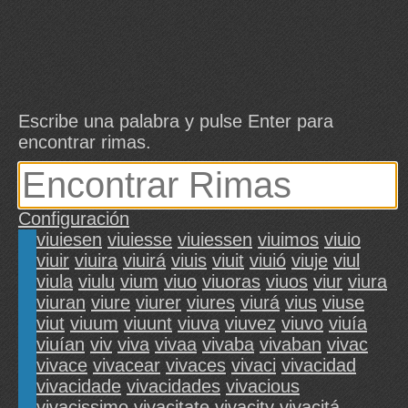
Escribe una palabra y pulse Enter para
encontrar rimas.
Configuración
viuiesen
viuiesse
viuiessen
viuimos
viuio
viuir
viuira
viuirá
viuis
viuit
viuió
viuje
viul
viula
viulu
vium
viuo
viuoras
viuos
viur
viura
viuran
viure
viurer
viures
viurá
vius
viuse
viut
viuum
viuunt
viuva
viuvez
viuvo
viuía
viuían
viv
viva
vivaa
vivaba
vivaban
vivac
vivace
vivacear
vivaces
vivaci
vivacidad
vivacidade
vivacidades
vivacious
vivacissimo
vivacitate
vivacity
vivacitá