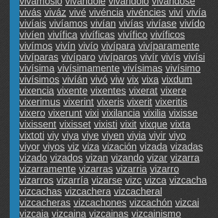
vivámoslo
vivándole
vivándolo
vivándose
vivás
viváz
vivé
vivéncia
vivéncies
viví
vivía
vivíais
vivíamos
vivían
vivías
vivíase
vivído
vivíen
vivífica
vivíficas
vivífico
vivíficos
vivímos
vivín
vivío
vivípara
vivíparamente
vivíparas
vivíparo
vivíparos
vivír
vivís
vivísi
vivísima
vivísimamente
vivísimas
vivísimo
vivísimos
vivíán
vivó
viw
vix
vixa
vixdum
vixencia
vixente
vixentes
vixerat
vixere
vixerimus
vixerint
vixeris
vixerit
vixeritis
vixero
vixerunt
vixi
vixilancia
vixilia
vixisse
vixissent
vixisset
vixisti
vixit
vixque
vixta
vixtoti
viy
viya
viye
viyen
viyia
viyir
viyo
viyor
viyos
viz
viza
vización
vizada
vizadas
vizado
vizados
vizan
vizando
vizar
vizarra
vizarramente
vizarras
vizarria
vizarro
vizarros
vizarría
vizarse
vizc
vizca
vizcacha
vizcachas
vizcachera
vizcacheral
vizcacheras
vizcachones
vizcachón
vizcai
vizcaia
vizcaina
vizcainas
vizcainismo