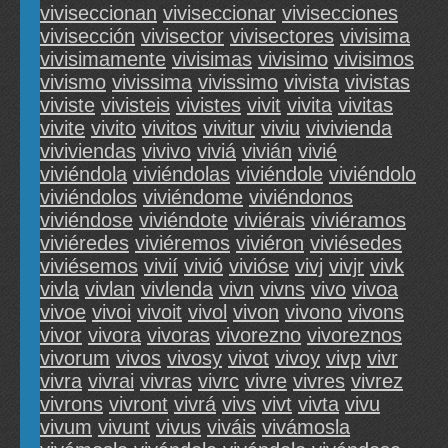
viviseccionan
viviseccionar
vivisecciones
vivisección
vivisector
vivisectores
vivisima
vivisimamente
vivisimas
vivisimo
vivisimos
vivismo
vivissima
vivissimo
vivista
vivistas
viviste
vivisteis
vivistes
vivit
vivita
vivitas
vivite
vivito
vivitos
vivitur
viviu
vivivienda
viviviendas
vivivo
viviá
vivián
vivié
viviéndola
viviéndolas
viviéndole
viviéndolo
viviéndolos
viviéndome
viviéndonos
viviéndose
viviéndote
viviérais
viviéramos
viviéredes
viviéremos
viviéron
viviésedes
viviésemos
vivií
vivió
vivióse
vivj
vivjr
vivk
vivla
vivlan
vivlenda
vivn
vivns
vivo
vivoa
vivoe
vivoi
vivoit
vivol
vivon
vivono
vivons
vivor
vivora
vivoras
vivorezno
vivoreznos
vivorum
vivos
vivosy
vivot
vivoy
vivp
vivr
vivra
vivrai
vivras
vivrc
vivre
vivres
vivrez
vivrons
vivront
vivrá
vivs
vivt
vivta
vivu
vivum
vivunt
vivus
viváis
vivámosla