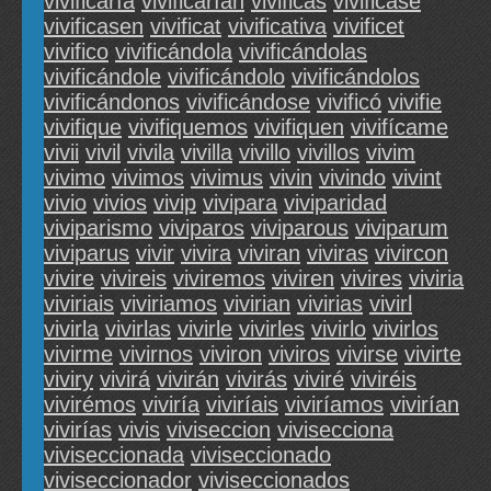
vivificaría
vivificarían
vivificas
vivificase
vivificasen
vivificat
vivificativa
vivificet
vivifico
vivificándola
vivificándolas
vivificándole
vivificándolo
vivificándolos
vivificándonos
vivificándose
vivificó
vivifie
vivifique
vivifiquemos
vivifiquen
vivifícame
vivii
vivil
vivila
vivilla
vivillo
vivillos
vivim
vivimo
vivimos
vivimus
vivin
vivindo
vivint
vivio
vivios
vivip
vivipara
viviparidad
viviparismo
viviparos
viviparous
viviparum
viviparus
vivir
vivira
viviran
viviras
vivircon
vivire
vivireis
viviremos
viviren
vivires
viviria
viviriais
viviriamos
vivirian
vivirias
vivirl
vivirla
vivirlas
vivirle
vivirles
vivirlo
vivirlos
vivirme
vivirnos
viviron
viviros
vivirse
vivirte
viviry
vivirá
vivirán
vivirás
viviré
viviréis
vivirémos
viviría
viviríais
viviríamos
vivirían
vivirías
vivis
viviseccion
vivisecciona
viviseccionada
viviseccionado
viviseccionador
viviseccionados