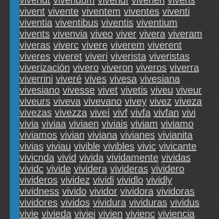
vivendt
vivendum
vivendí
vivenen
vivens
vivent
vivente
viventem
viventes
viventi
viventia
viventibus
viventis
viventium
vivents
vivenvia
viveo
viver
vivera
viveram
viveras
viverc
vivere
viverem
viverent
viveres
viveret
viveri
viverista
viveristas
viverización
vivero
viveron
viveros
viverra
viverrini
viveré
vives
vivesa
vivesiana
vivesiano
vivesse
vivet
vivetis
viveu
viveur
viveurs
viveva
vivevano
vivey
vivez
viveza
vivezas
vivezza
viveí
vivf
vivfa
vivfan
vivi
vivia
viviaa
viviaen
viviais
viviam
viviamo
viviamos
vivian
viviana
vivianes
vivianita
vivias
viviau
vivible
vivibles
vivic
vivicante
vivicnda
vivid
vivida
vividamente
vividas
vividc
vivide
vividera
vivideras
vividero
vivideros
vividez
vividi
vividlo
vividly
vividness
vivido
vividor
vividora
vividoras
vividores
vividos
vividura
vividuras
vividus
vivie
vivieda
viviei
vivien
vivienc
viviencia