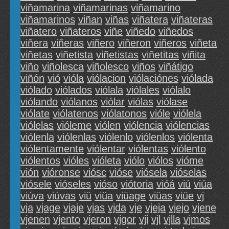
viñamarina
viñamarinas
viñamarino
viñamarinos
viñan
viñas
viñatera
viñateras
viñatero
viñateros
viñe
viñedo
viñedos
viñera
viñeras
viñero
viñeron
viñeros
viñeta
viñetas
viñetista
viñetistas
viñetitas
viñita
viño
viñolesca
viñolesco
viños
viñátigo
viñón
vió
vióla
viólacion
viólaciónes
viólada
viólado
viólados
viólala
viólales
viólalo
viólando
viólanos
viólar
viólas
viólase
viólate
viólatenos
viólatonos
vióle
viólela
viólelas
vióleme
viólen
viólencia
viólencias
viólenla
viólenlas
viólenlo
viólenlos
viólenta
viólentamente
viólentar
viólentas
viólento
viólentos
vióles
vióleta
viólo
viólos
vióme
vión
vióronse
viósc
vióse
viósela
vióselas
viósele
vióseles
vióso
viótoria
vióá
viú
viúa
viúva
viúvas
viü
viüa
viüage
viüas
viüe
vj
vja
vjage
vjaje
vjas
vjda
vje
vjeja
vjejo
vjene
vjenen
vjento
vjeron
vjgor
vji
vjl
vjlla
vjmos