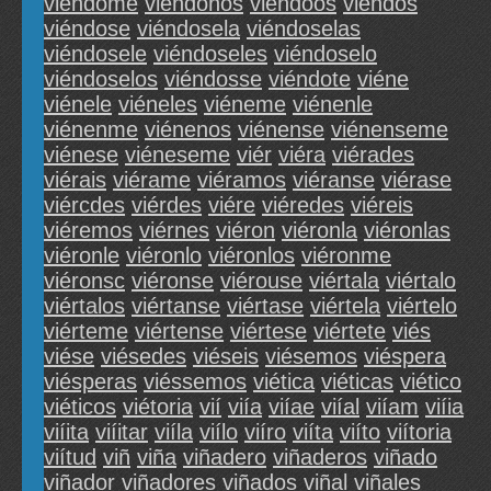
viéndome
viéndonos
viéndoos
viéndos
viéndose
viéndosela
viéndoselas
viéndosele
viéndoseles
viéndoselo
viéndoselos
viéndosse
viéndote
viéne
viénele
viéneles
viéneme
viénenle
viénenme
viénenos
viénense
viénenseme
viénese
viéneseme
viér
viéra
viérades
viérais
viérame
viéramos
viéranse
viérase
viércdes
viérdes
viére
viéredes
viéreis
viéremos
viérnes
viéron
viéronla
viéronlas
viéronle
viéronlo
viéronlos
viéronme
viéronsc
viéronse
viérouse
viértala
viértalo
viértalos
viértanse
viértase
viértela
viértelo
viérteme
viértense
viértese
viértete
viés
viése
viésedes
viéseis
viésemos
viéspera
viésperas
viéssemos
viética
viéticas
viético
viéticos
viétoria
vií
viía
viíae
viíal
viíam
viíia
viíita
viíitar
viíla
viílo
viíro
viíta
viíto
viítoria
viítud
viñ
viña
viñadero
viñaderos
viñado
viñador
viñadores
viñados
viñal
viñales