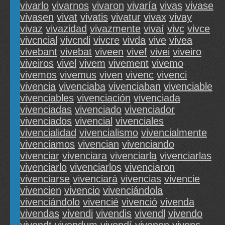
vivarlo
vivarnos
vivaron
vivaría
vivas
vivase
vivasen
vivat
vivatis
vivatur
vivax
vivay
vivaz
vivazidad
vivazmente
vivaí
vivc
vivce
vivcncial
vivcndi
vivcre
vivda
vive
vivea
vivebant
vivebat
viveen
vivef
vivei
viveiro
viveiros
vivel
vivem
vivement
vivemo
vivemos
vivemus
viven
vivenc
vivenci
vivencia
vivenciaba
vivenciaban
vivenciable
vivenciables
vivenciación
vivenciada
vivenciadas
vivenciado
vivenciador
vivenciados
vivencial
vivenciales
vivencialidad
vivencialismo
vivencialmente
vivenciamos
vivencian
vivenciando
vivenciar
vivenciara
vivenciarla
vivenciarlas
vivenciarlo
vivenciarlos
vivenciaron
vivenciarse
vivenciará
vivencias
vivencie
vivencien
vivencio
vivenciándola
vivenciándolo
vivencié
vivenció
vivenda
vivendas
vivendi
vivendis
vivendl
vivendo