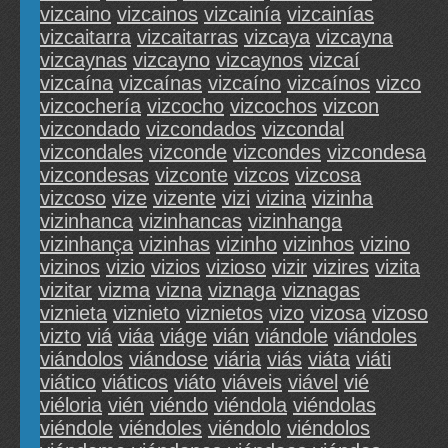
vizcaino
vizcainos
vizcainía
vizcainías
vizcaitarra
vizcaitarras
vizcaya
vizcayna
vizcaynas
vizcayno
vizcaynos
vizcaí
vizcaína
vizcaínas
vizcaíno
vizcaínos
vizco
vizcochería
vizcocho
vizcochos
vizcon
vizcondado
vizcondados
vizcondal
vizcondales
vizconde
vizcondes
vizcondesa
vizcondesas
vizconte
vizcos
vizcosa
vizcoso
vize
vizente
vizi
vizina
vizinha
vizinhanca
vizinhancas
vizinhanga
vizinhança
vizinhas
vizinho
vizinhos
vizino
vizinos
vizio
vizios
vizioso
vizir
vizires
vizita
vizitar
vizma
vizna
viznaga
viznagas
viznieta
viznieto
viznietos
vizo
vizosa
vizoso
vizto
viá
viáa
viáge
vián
viándole
viándoles
viándolos
viándose
viária
viás
viáta
viáti
viático
viáticos
viáto
viáveis
viável
vié
viéloria
vién
viéndo
viéndola
viéndolas
viéndole
viéndoles
viéndolo
viéndolos