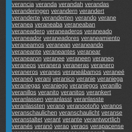
verancia
veranda
verandah
verandas
veranderingen
verandern
verandert
veranderte
veranderten
verando
verane
veranea
veraneaba
veraneaban
veraneadero
veraneaderos
veraneado
veraneador
veraneadores
veraneamiento
veraneamos
veranean
veraneando
veraneante
veraneantes
veranear
veranearon
veranee
veraneen
veraneo
veraneos
veranera
veraneras
veranero
veraneros
veranes
veraneábamos
veraneé
veraneó
verani
veranico
veranie
veraniega
veraniegas
veraniego
veraniegos
veranillo
veranillos
veranito
veranitos
verankert
veranlassen
veranlasst
veranlasste
veranlassten
verano
veranootoño
veranos
veranschaulichen
veranschaulicht
veranse
veranstaltet
verant
verante
verantwortlich
veranés
veranó
verao
veraos
verapacense