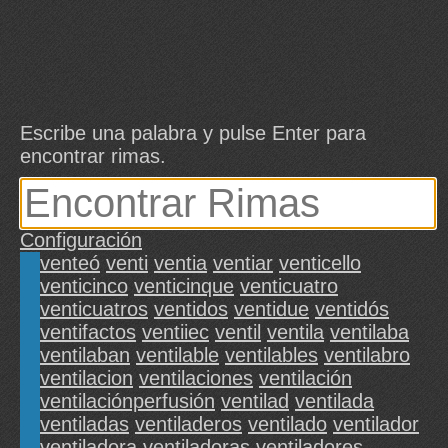
Escribe una palabra y pulse Enter para
encontrar rimas.
Configuración
venteó
venti
ventia
ventiar
venticello
venticinco
venticinque
venticuatro
venticuatros
ventidos
ventidue
ventidós
ventifactos
ventiiec
ventil
ventila
ventilaba
ventilaban
ventilable
ventilables
ventilabro
ventilacion
ventilaciones
ventilación
ventilaciónperfusión
ventilad
ventilada
ventiladas
ventiladeros
ventilado
ventilador
ventiladora
ventiladoras
ventiladores