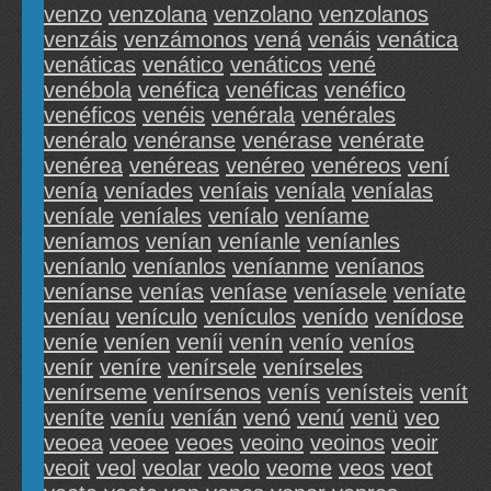
venzo
venzolana
venzolano
venzolanos
venzáis
venzámonos
vená
venáis
venática
venáticas
venático
venáticos
vené
venébola
venéfica
venéficas
venéfico
venéficos
venéis
venérala
venérales
venéralo
venéranse
venérase
venérate
venérea
venéreas
venéreo
venéreos
vení
venía
veníades
veníais
veníala
veníalas
veníale
veníales
veníalo
veníame
veníamos
venían
veníanle
veníanles
veníanlo
veníanlos
veníanme
veníanos
veníanse
venías
veníase
veníasele
veníate
veníau
venículo
venículos
venído
venídose
veníe
veníen
veníi
venín
venío
veníos
venír
veníre
venírsele
venírseles
venírseme
venírsenos
venís
venísteis
venít
veníte
veníu
veníán
venó
venú
venü
veo
veoea
veoee
veoes
veoino
veoinos
veoir
veoit
veol
veolar
veolo
veome
veos
veot