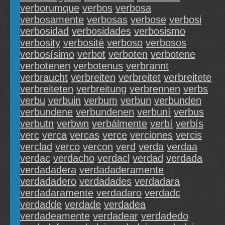
verborumque
verbos
verbosa
verbosamente
verbosas
verbose
verbosi
verbosidad
verbosidades
verbosismo
verbosity
verbosité
verboso
verbosos
verbosísimo
verbot
verboten
verbotene
verbotenen
verbotenus
verbrannt
verbraucht
verbreiten
verbreitet
verbreitete
verbreiteten
verbreitung
verbrennen
verbs
verbu
verbuin
verbum
verbun
verbunden
verbundene
verbundenen
verbuní
verbus
verbutn
verbwn
verbálmente
verbí
verbís
verc
verca
vercas
verce
verciones
vercis
verclad
verco
vercon
verd
verda
verdaa
verdac
verdacho
verdacl
verdad
verdada
verdadadera
verdadaderamente
verdadadero
verdadades
verdadara
verdadaramente
verdadaro
verdadc
verdadde
verdade
verdadea
verdadeamente
verdadear
verdadedo