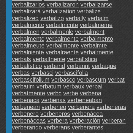
verbalizarlos
verbalizaron
verbalizarse
verbalizará
verbalization
verbalize
verbalized
verbalizó
verbally
verbalm
verbalmcntc
verbalmcnte
verbalmeme
verbalmen
verbalmenle
verbalment
verbalmentc
verbalmente
verbalmento
verbalmeute
verbalmonte
verbalmte
verbalniente
verbalraente
verbalrnente
verbals
verbaltnente
verbalística
verbalístico
verband
verbannt
verbaque
verbas
verbasci
verbascifolia
verbascifolium
verbasco
verbascum
verbat
verbatim
verbatum
verbaux
verbaí
verbaímente
verbc
verbe
verbena
verbenaca
verbenas
verbeneaban
verbenean
verbeneo
verbenera
verbeneras
verbenero
verbeneros
verbenácea
verbenáceas
verbera
verberación
verberan
verberando
verberans
verberantes