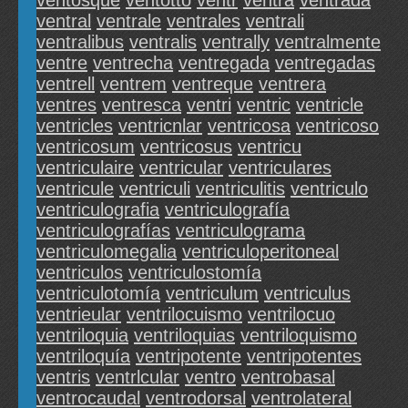
ventosque
ventotto
ventr
ventra
ventrada
ventral
ventrale
ventrales
ventrali
ventralibus
ventralis
ventrally
ventralmente
ventre
ventrecha
ventregada
ventregadas
ventrell
ventrem
ventreque
ventrera
ventres
ventresca
ventri
ventric
ventricle
ventricles
ventricnlar
ventricosa
ventricoso
ventricosum
ventricosus
ventricu
ventriculaire
ventricular
ventriculares
ventricule
ventriculi
ventriculitis
ventriculo
ventriculografia
ventriculografía
ventriculografías
ventriculograma
ventriculomegalia
ventriculoperitoneal
ventriculos
ventriculostomía
ventriculotomía
ventriculum
ventriculus
ventrieular
ventrilocuismo
ventrilocuo
ventriloquia
ventriloquias
ventriloquismo
ventriloquía
ventripotente
ventripotentes
ventris
ventrlcular
ventro
ventrobasal
ventrocaudal
ventrodorsal
ventrolateral