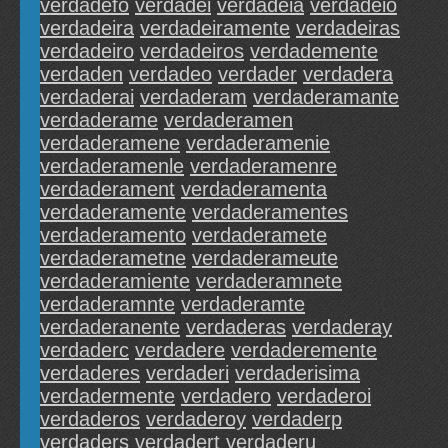
verdadefo
verdadei
verdadeia
verdadeio
verdadeira
verdadeiramente
verdadeiras
verdadeiro
verdadeiros
verdademente
verdaden
verdadeo
verdader
verdadera
verdaderai
verdaderam
verdaderamante
verdaderame
verdaderamen
verdaderamene
verdaderamenie
verdaderamenle
verdaderamenre
verdaderament
verdaderamenta
verdaderamente
verdaderamentes
verdaderamento
verdaderamete
verdaderametne
verdaderameute
verdaderamiente
verdaderamnete
verdaderamnte
verdaderamte
verdaderanente
verdaderas
verdaderay
verdaderc
verdadere
verdaderemente
verdaderes
verdaderi
verdaderisima
verdadermente
verdadero
verdaderoi
verdaderos
verdaderoy
verdaderp
verdaders
verdadert
verdaderu