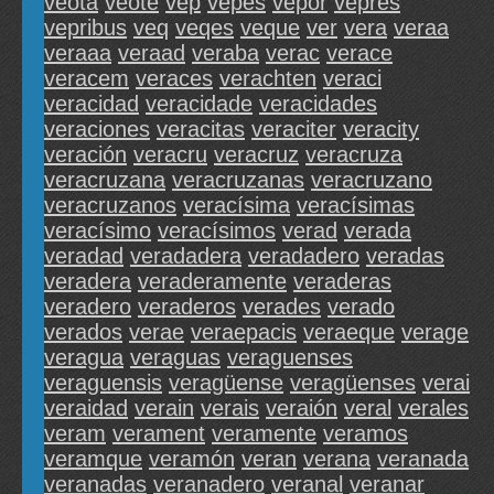
veota
veote
vep
vepes
vepor
vepres
vepribus
veq
veqes
veque
ver
vera
veraa
veraaa
veraad
veraba
verac
verace
veracem
veraces
verachten
veraci
veracidad
veracidade
veracidades
veraciones
veracitas
veraciter
veracity
veración
veracru
veracruz
veracruza
veracruzana
veracruzanas
veracruzano
veracruzanos
veracísima
veracísimas
veracísimo
veracísimos
verad
verada
veradad
veradadera
veradadero
veradas
veradera
veraderamente
veraderas
veradero
veraderos
verades
verado
verados
verae
veraepacis
veraeque
verage
veragua
veraguas
veraguenses
veraguensis
veragüense
veragüenses
verai
veraidad
verain
verais
veraión
veral
verales
veram
verament
veramente
veramos
veramque
veramón
veran
verana
veranada
veranadas
veranadero
veranal
veranar