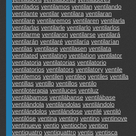
ventilados
ventilamos
ventilan
ventilando
ventilante
ventilar
ventilara
ventilaran
ventilare
ventilaremos
ventilaren
ventilarla
ventilarlas
ventilarle
ventilarlo
ventilarlos
ventilarme
ventilaron
ventilarse
ventilará
ventilarán
ventilaré
ventilaría
ventilarían
ventilas
ventilase
ventilasen
ventilata
ventilated
ventilating
ventilation
ventilator
ventilatoria
ventilatorias
ventilatorio
ventilatorios
ventilators
ventilatory
ventile
ventilemos
ventilen
ventileo
ventiles
ventilla
ventillas
ventillo
ventillos
ventilo
ventiloterapia
ventiluces
ventiluz
ventilábamos
ventilábanse
ventilábase
ventilándola
ventilándolas
ventilándolo
ventilándolos
ventilándose
ventilé
ventiló
ventilóse
ventina
venting
ventino
ventinove
ventinueve
ventio
ventiocho
vention
ventiquatro
ventiquattro
ventis
ventisca