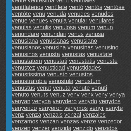
venté
ventésima
ventí
ventílales
ventílatenos
ventílete
ventó
ventós
ventóse
ventóte
venu
venuda
venudes
venudos
venue
venues
venula
venular
venulares
venulas
venulis
venulosa
venum
venun
venundare
venundari
venus
venusa
venusiana
venusianas
venusiano
venusianos
venusina
venusinas
venusino
venusinos
venusta
venustas
venustate
venustatem
venustati
venustatis
venuste
venustez
venustidad
venustidades
venustissima
venusto
venustos
venustrafobia
venustula
venustum
venustus
venut
venuta
venute
venuti
venuto
venuts
venuz
venv
venx
veny
venya
venyan
venyda
venydero
venydo
venydos
venyendo
venyeron
venymos
venyr
venyte
venz
venza
venzais
venzal
venzales
venzamos
venzan
venzas
venze
venzedor
venzen
venzer
venzida
venzido
venzidos