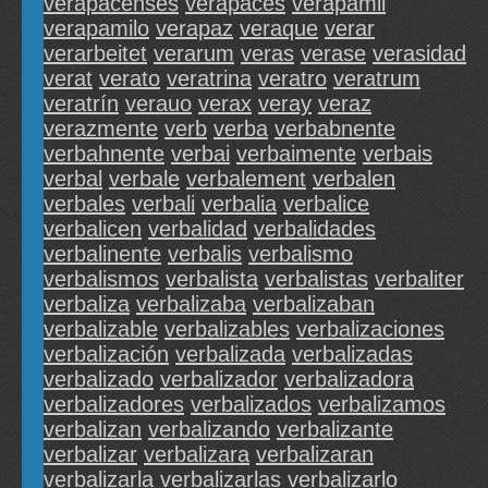
verapacenses
verapaces
verapamil
verapamilo
verapaz
veraque
verar
verarbeitet
verarum
veras
verase
verasidad
verat
verato
veratrina
veratro
veratrum
veratrín
verauo
verax
veray
veraz
verazmente
verb
verba
verbabnente
verbahnente
verbai
verbaimente
verbais
verbal
verbale
verbalement
verbalen
verbales
verbali
verbalia
verbalice
verbalicen
verbalidad
verbalidades
verbalinente
verbalis
verbalismo
verbalismos
verbalista
verbalistas
verbaliter
verbaliza
verbalizaba
verbalizaban
verbalizable
verbalizables
verbalizaciones
verbalización
verbalizada
verbalizadas
verbalizado
verbalizador
verbalizadora
verbalizadores
verbalizados
verbalizamos
verbalizan
verbalizando
verbalizante
verbalizar
verbalizara
verbalizaran
verbalizarla
verbalizarlas
verbalizarlo