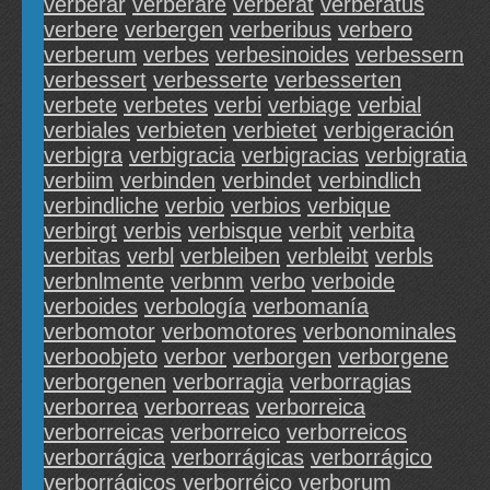
verberar
verberare
verberat
verberatus
verbere
verbergen
verberibus
verbero
verberum
verbes
verbesinoides
verbessern
verbessert
verbesserte
verbesserten
verbete
verbetes
verbi
verbiage
verbial
verbiales
verbieten
verbietet
verbigeración
verbigra
verbigracia
verbigracias
verbigratia
verbiim
verbinden
verbindet
verbindlich
verbindliche
verbio
verbios
verbique
verbirgt
verbis
verbisque
verbit
verbita
verbitas
verbl
verbleiben
verbleibt
verbls
verbnlmente
verbnm
verbo
verboide
verboides
verbología
verbomanía
verbomotor
verbomotores
verbonominales
verboobjeto
verbor
verborgen
verborgene
verborgenen
verborragia
verborragias
verborrea
verborreas
verborreica
verborreicas
verborreico
verborreicos
verborrágica
verborrágicas
verborrágico
verborrágicos
verborréico
verborum