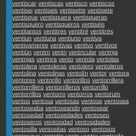
ventiscar
ventiscas
ventisco
ventiscos
ventisei
ventiseis
ventisette
ventisiete
ventisque
ventisquera
ventisqueras
ventisquero
ventisqueros
ventiséis
ventitantos
ventitres
ventitré
ventitrés
ventiun
ventiuna
ventiuno
ventiva
ventivamente
ventivas
ventivo
ventivos
ventiún
ventm
ventn
ventncular
ventnja
ventnjas
ventnra
vento
ventola
ventolas
ventolera
ventoleras
ventolero
ventoleros
ventolina
ventolinas
ventolín
ventor
ventora
ventores
ventorillo
ventorillos
ventorrillera
ventorrillero
ventorrilleros
ventorrillo
ventorrillos
ventorro
ventorros
ventorum
ventos
ventosa
ventosas
ventose
ventosea
ventoseaba
ventoseando
ventosear
ventosedad
ventosedades
ventoseo
ventoseros
ventosidad
ventosidades
ventosilla
ventositas
ventoso
ventosos