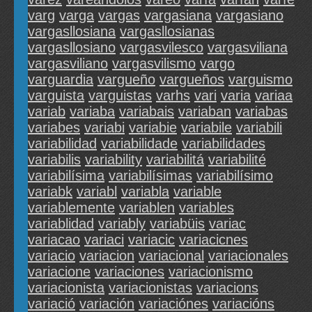
varg
varga
vargas
vargasiana
vargasiano
vargasllosiana
vargasllosianas
vargasllosiano
vargasvilesco
vargasviliana
vargasviliano
vargasvilismo
vargo
varguardia
vargueño
vargueños
varguismo
varguista
varguistas
varhs
vari
varia
variaa
variab
variaba
variabais
variaban
variabas
variabes
variabi
variabie
variabile
variabili
variabilidad
variabilidade
variabilidades
variabilis
variability
variabilitá
variabilité
variabilísima
variabilísimas
variabilísimo
variabk
variabl
variabla
variable
variablemente
variablen
variables
variablidad
variably
variabüis
variac
variacao
variaci
variacic
variacicnes
variacio
variacion
variacional
variacionales
variacione
variaciones
variacionismo
variacionista
variacionistas
variacions
variació
variación
variaciónes
variacións