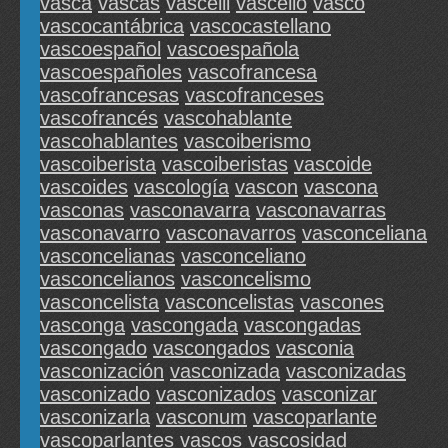
vasca
vascas
vascelli
vascello
vasco
vascocantábrica
vascocastellano
vascoespañol
vascoespañola
vascoespañoles
vascofrancesa
vascofrancesas
vascofranceses
vascofrancés
vascohablante
vascohablantes
vascoiberismo
vascoiberista
vascoiberistas
vascoide
vascoides
vascología
vascon
vascona
vasconas
vasconavarra
vasconavarras
vasconavarro
vasconavarros
vasconceliana
vasconcelianas
vasconceliano
vasconcelianos
vasconcelismo
vasconcelista
vasconcelistas
vascones
vasconga
vascongada
vascongadas
vascongado
vascongados
vasconia
vasconización
vasconizada
vasconizadas
vasconizado
vasconizados
vasconizar
vasconizarla
vasconum
vascoparlante
vascoparlantes
vascos
vascosidad