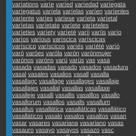
varíations
varíe
varíed
varíedad
varíegata
varíegatus
varíela
varíelas
varíen
varíenles
varíente
varíes
varíese
varíeta
varíetal
varíetas
varíetate
varíete
varíeteles
varíeties
varíety
varíeté
varíi
varíis
varío
varíos
varíous
varíscica
varíscicas
varíscico
varíscicos
varíés
varíété
varíó
varó
varóes
varóla
varón
varónmujer
varónos
varóns
varü
varüs
vas
vasa
vasada
vasadas
vasado
vasados
vasadura
vasal
vasales
vasalios
vasall
vasalla
vasallagc
vasallage
vasallages
vasallaje
vasallajes
vasallal
vasallas
vasallaxe
vasalleje
vasalli
vasallis
vasalllos
vasallo
vasallorum
vasallos
vasalls
vasallum
vasallus
vasallática
vasalláticas
vasallático
vasalláticos
vasalo
vasalos
vasaltos
vasan
vasar
vasares
vasariana
vasariano
vasas
vasauro
vasayo
vasayos
vasazo
vasc