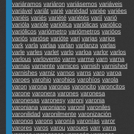
variáramos
variáron
variásemos
variáveis
variável
variât
varié
variédad
variée
variées
variéis
variés
variété
variétés
varií
varió
varióla
varióle
variólica
variólicas
variólico
variólicos
variómetro
variómetros
varióos
variós
varióse
varióte
varj
varjas
varjos
vark
varla
varlaa
varlan
varlanza
varlas
varle
varles
varlet
varlo
varloa
varlor
varlos
varlous
varlovento
varm
varme
varn
varna
varnas
varnente
varnices
varnish
varnished
varnishes
varniz
varnos
varns
varo
varoa
varoes
varohio
varohios
varohíos
varola
varon
varona
varonas
varoncito
varoncitos
varone
varonera
varones
varonesa
varonesas
varonesy
varoni
varonia
varoniana
varoniano
varonil
varoniles
varonilidad
varonilmente
varonización
varonos
varons
varonía
varonías
varor
varores
varos
varou
varoues
varr
varra