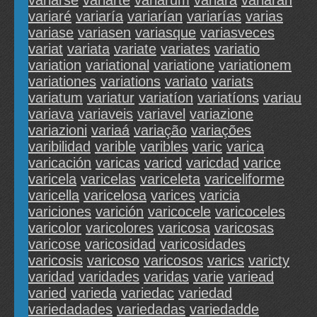
variarse
variarte
variarum
variará
variarán
variaré
variaría
variarían
variarías
varias
variase
variasen
variasque
variasveces
variat
variata
variate
variates
variatio
variation
variational
variatione
variationem
variationes
variations
variato
variats
variatum
variatur
variatíon
variatíons
variau
variava
variaveis
variavel
variazione
variazioni
variaá
variação
variações
varibilidad
varible
varibles
varic
varica
varicación
varicas
varicd
varicdad
varice
varicela
varicelas
variceleta
variceliforme
varicella
varicelosa
varices
varicia
variciones
varición
varicocele
varicoceles
varicolor
varicolores
varicosa
varicosas
varicose
varicosidad
varicosidades
varicosis
varicoso
varicosos
varics
varicty
varidad
varidades
varidas
varie
variead
varied
varieda
variedac
variedad
variedadades
variedadas
variedadde