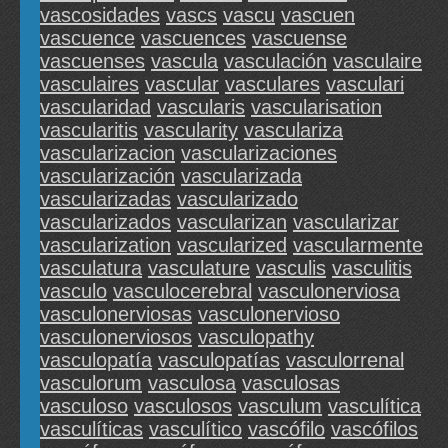
vascosidades
vascs
vascu
vascuen
vascuence
vascuences
vascuense
vascuenses
vascula
vasculación
vasculaire
vasculaires
vascular
vasculares
vasculari
vascularidad
vascularis
vascularisation
vascularitis
vascularity
vasculariza
vascularizacion
vascularizaciones
vascularización
vascularizada
vascularizadas
vascularizado
vascularizados
vascularizan
vascularizar
vascularization
vascularized
vascularmente
vasculatura
vasculature
vasculis
vasculitis
vasculo
vasculocerebral
vasculonerviosa
vasculonerviosas
vasculonervioso
vasculonerviosos
vasculopathy
vasculopatía
vasculopatías
vasculorrenal
vasculorum
vasculosa
vasculosas
vasculoso
vasculosos
vasculum
vasculítica
vasculíticas
vasculítico
vascófilo
vascófilos