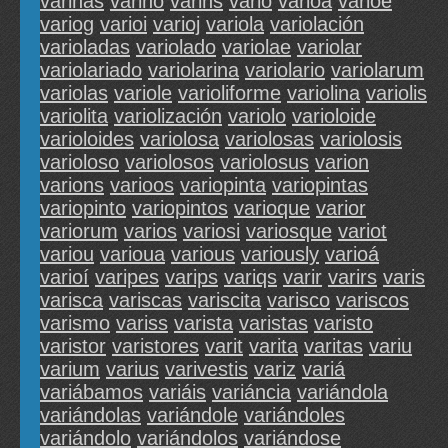
varinas
varino
varins
vario
varioa
varioe
variog
varioi
varioj
variola
variolación
varioladas
variolado
variolae
variolar
variolariado
variolarina
variolario
variolarum
variolas
variole
varioliforme
variolina
variolis
variolita
variolización
variolo
varioloide
varioloides
variolosa
variolosas
variolosis
varioloso
variolosos
variolosus
varion
varions
varioos
variopinta
variopintas
variopinto
variopintos
varioque
varior
variorum
varios
variosi
variosque
variot
variou
varioua
various
variously
varioá
varioí
varipes
varips
variqs
varir
varirs
varis
varisca
variscas
variscita
varisco
variscos
varismo
variss
varista
varistas
varisto
varistor
varistores
varit
varita
varitas
variu
varium
varius
varivestis
variz
variá
variábamos
variáis
variáncia
variándola
variándolas
variándole
variándoles
variándolo
variándolos
variándose