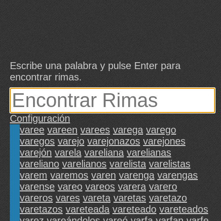
Escribe una palabra y pulse Enter para
encontrar rimas.
Configuración
varee
vareen
varees
varega
varego
varegos
varejo
varejonazos
varejones
varejón
varela
vareliana
varelianas
vareliano
varelianos
varelista
varelistas
varem
varemos
varen
varenga
varengas
varense
vareo
vareos
varera
varero
vareros
vares
vareta
varetas
varetazo
varetazos
vareteada
vareteado
vareteados
varez
vareándolos
vareó
varfa
varfan
varfe