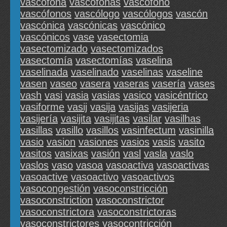
vascófona
vascófonas
vascófono
vascófonos
vascólogo
vascólogos
vascón
vascónica
vascónicas
vascónico
vascónicos
vase
vasectomia
vasectomizado
vasectomizados
vasectomía
vasectomías
vaselina
vaselinada
vaselinado
vaselinas
vaseline
vasen
vaseo
vasera
vaseras
vasería
vases
vash
vasi
vasia
vasias
vasico
vasicéntrico
vasiforme
vasij
vasija
vasijas
vasijeria
vasijería
vasijita
vasijitas
vasilar
vasilhas
vasillas
vasillo
vasillos
vasinfectum
vasinilla
vasio
vasion
vasiones
vasios
vasis
vasito
vasitos
vasixas
vasión
vasl
vasla
vaslo
vaslos
vaso
vasoa
vasoactiva
vasoactivas
vasoactive
vasoactivo
vasoactivos
vasocongestión
vasoconstricción
vasoconstriction
vasoconstrictor
vasoconstrictora
vasoconstrictoras
vasoconstrictores
vasocontricción