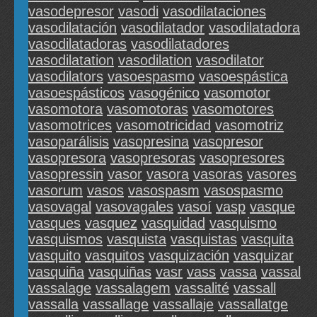
vasodepresor
vasodi
vasodilataciones
vasodilatación
vasodilatador
vasodilatadora
vasodilatadoras
vasodilatadores
vasodilatation
vasodilation
vasodilator
vasodilators
vasoespasmo
vasoespástica
vasoespásticos
vasogénico
vasomotor
vasomotora
vasomotoras
vasomotores
vasomotrices
vasomotricidad
vasomotriz
vasoparálisis
vasopresina
vasopresor
vasopresora
vasopresoras
vasopresores
vasopressin
vasor
vasora
vasoras
vasores
vasorum
vasos
vasospasm
vasospasmo
vasovagal
vasovagales
vasoí
vasp
vasque
vasques
vasquez
vasquidad
vasquismo
vasquismos
vasquista
vasquistas
vasquita
vasquito
vasquitos
vasquización
vasquizar
vasquiña
vasquiñas
vasr
vass
vassa
vassal
vassalage
vassalagem
vassalité
vassall
vassalla
vassallage
vassallaje
vassallatge