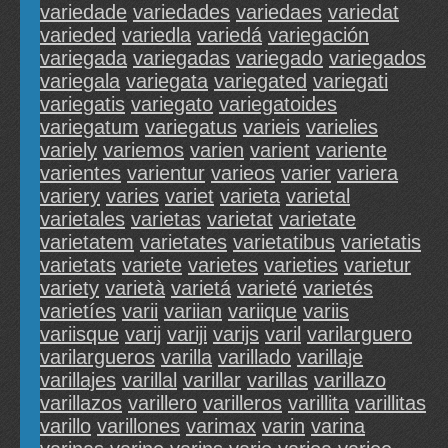
variedade
variedades
variedaes
variedat
varieded
variedla
variedá
variegación
variegada
variegadas
variegado
variegados
variegala
variegata
variegated
variegati
variegatis
variegato
variegatoides
variegatum
variegatus
varieis
varielies
variely
variemos
varien
varient
variente
varientes
varientur
varieos
varier
variera
variery
varies
variet
varieta
varietal
varietales
varietas
varietat
varietate
varietatem
varietates
varietatibus
varietatis
varietats
variete
varietes
varieties
varietur
variety
varietà
varietá
varieté
varietés
varietíes
varii
variian
variique
variis
variisque
varij
variji
varijs
varil
varilarguero
varilargueros
varilla
varillado
varillaje
varillajes
varillal
varillar
varillas
varillazo
varillazos
varillero
varilleros
varillita
varillitas
varillo
varillones
varimax
varin
varina