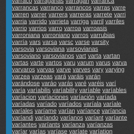
varraco
varraganas
varragán
varranca
varrancas
varranco
varrancos
varras
varre
varren
varrer
varrera
varreras
varrete
varri
varria
varrido
varrieta
varriga
varril
varriles
varrio
varrios
varro
varroa
varroasis
varroniana
varroniano
varros
varrubias
varría
vars
varsa
varsc
varse
varsity
varsovia
varsoviana
varsovianas
varsoviano
varsovianos
vart
varta
vartan
vartas
varte
vartos
varu
varum
varus
varva
varvaros
varvas
varve
varves
vary
varying
varzea
varzeas
vará
varáis
varán
varándose
varáo
varás
varé
varéis
varí
varía
varíabilis
varíability
varíable
varíables
varíacion
varíaciones
varíación
varíada
varíadas
varíado
varíados
varíala
varíale
varíales
varíame
varían
varíance
varíancia
varíandi
varíando
varíanos
varíant
varíante
varíantes
varíants
varíanza
varíanzas
varíar
varías
varíase
varíate
varíation