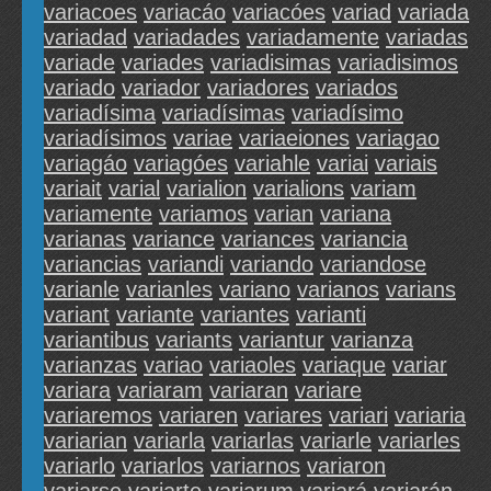
variacoes
variacáo
variacóes
variad
variada
variadad
variadades
variadamente
variadas
variade
variades
variadisimas
variadisimos
variado
variador
variadores
variados
variadísima
variadísimas
variadísimo
variadísimos
variae
variaeiones
variagao
variagáo
variagóes
variahle
variai
variais
variait
varial
varialion
varialions
variam
variamente
variamos
varian
variana
varianas
variance
variances
variancia
variancias
variandi
variando
variandose
varianle
varianles
variano
varianos
varians
variant
variante
variantes
varianti
variantibus
variants
variantur
varianza
varianzas
variao
variaoles
variaque
variar
variara
variaram
variaran
variare
variaremos
variaren
variares
variari
variaria
variarian
variarla
variarlas
variarle
variarles
variarlo
variarlos
variarnos
variaron