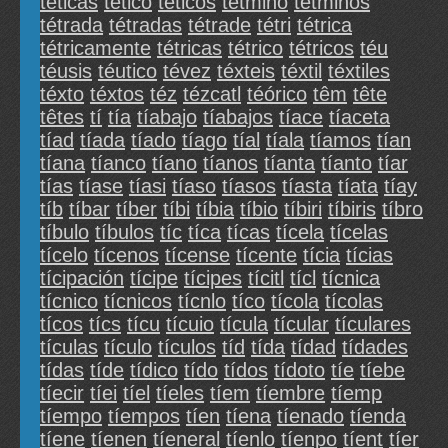
téticas
tético
téticos
tétmino
tétminos
tétrada
tétradas
tétrade
tétri
tétrica
tétricamente
tétricas
tétrico
tétricos
téu
téusis
téutico
tévez
téxteis
téxtil
téxtiles
téxto
téxtos
téz
tézcatl
téórico
têm
tête
têtes
tí
tía
tíabajo
tíabajos
tíace
tíaceta
tíad
tíada
tíado
tíago
tíal
tíala
tíamos
tían
tíana
tíanco
tíano
tíanos
tíanta
tíanto
tíar
tías
tíase
tíasi
tíaso
tíasos
tíasta
tíata
tíay
tíb
tíbar
tíber
tíbi
tíbia
tíbio
tíbiri
tíbiris
tíbro
tíbulo
tíbulos
tíc
tíca
tícas
tícela
tícelas
tícelo
tícenos
tícense
tícente
tícia
tícias
tícipación
tícipe
tícipes
tícitl
tícl
tícnica
tícnico
tícnicos
tícnlo
tíco
tícola
tícolas
tícos
tícs
tícu
tícuio
tícula
tícular
tículares
tículas
tículo
tículos
tíd
tída
tídad
tídades
tídas
tíde
tídico
tído
tídos
tídoto
tíe
tíebe
tíecir
tíei
tíel
tíeles
tíem
tíembre
tíemp
tíempo
tíempos
tíen
tíena
tíenado
tíenda
tíene
tíenen
tíeneral
tíenlo
tíenpo
tíent
tíer