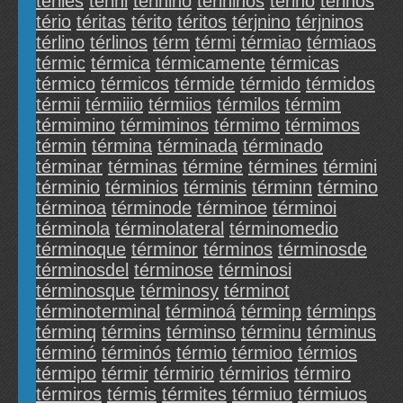
tériles
térini
térinino
térininos
térino
térinos
tério
téritas
térito
téritos
térjnino
térjninos
térlino
térlinos
térm
térmi
térmiao
térmiaos
térmic
térmica
térmicamente
térmicas
térmico
térmicos
térmide
térmido
térmidos
térmii
térmiiio
térmiios
térmilos
térmim
térmimino
térmiminos
térmimo
térmimos
términ
términa
términada
términado
términar
términas
términe
términes
términi
términio
términios
términis
términn
término
términoa
términode
términoe
términoi
términola
términolateral
términomedio
términoque
términor
términos
términosde
términosdel
términose
términosi
términosque
términosy
términot
términoterminal
términoá
términp
términps
términq
términs
términso
términu
términus
términó
términós
térmio
térmioo
térmios
térmipo
térmir
térmirio
térmirios
térmiro
térmiros
térmis
térmites
térmiuo
térmiuos