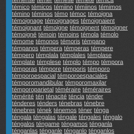
témense
témer
témese
témete
témica
témico
témicos
témiino
témiinos
témimos
témino
téminos
témo
témoc
témoigna
témoignage
témoignages
témoignaient
témoignant
témoigne
témoignent
témoigner
témoigné
témoin
témoins
témola
témolo
témome
témonos
témoris
témpano
témpanos
témpera
témperas
témpere
témpero
témplala
témplales
témplase
témplate
témplese
témplo
témpo
témpora
témporas
témpore
témporis
témporo
témporoespacial
témporoespaciales
témporomandibular
témporomaxilar
témporoparietal
téméraire
téméraires
témérité
tén
ténacité
téncia
ténder
ténderes
ténders
ténebras
ténebre
ténebres
tének
ténemos
téner
ténga
téngala
téngalas
téngale
téngales
téngalo
téngalos
téngame
téngamos
ténganla
ténganlas
ténganle
ténganlo
ténganlos