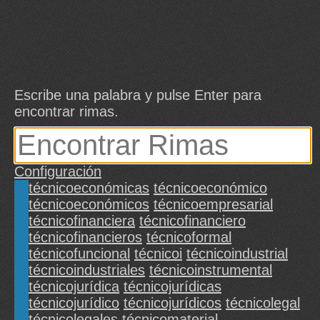
Escribe una palabra y pulse Enter para
encontrar rimas.
Configuración
técnicoeconómicas
técnicoeconómico
técnicoeconómicos
técnicoempresarial
técnicofinanciera
técnicofinanciero
técnicofinancieros
técnicoformal
técnicofuncional
técnicoi
técnicoindustrial
técnicoindustriales
técnicoinstrumental
técnicojurídica
técnicojurídicas
técnicojurídico
técnicojurídicos
técnicolegal
técnicolegales
técnicomaterial