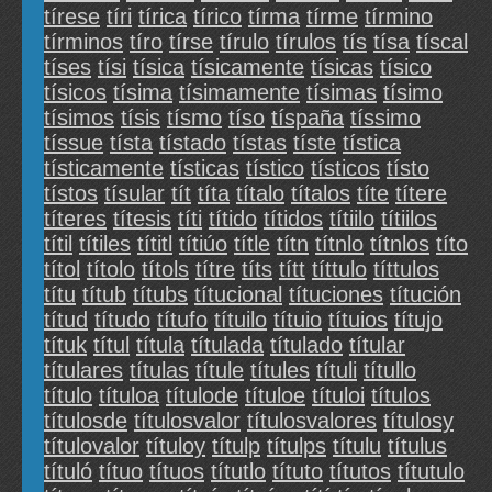
tírese
tíri
tírica
tírico
tírma
tírme
tírmino
tírminos
tíro
tírse
tírulo
tírulos
tís
tísa
tíscal
tíses
tísi
tísica
tísicamente
tísicas
tísico
tísicos
tísima
tísimamente
tísimas
tísimo
tísimos
tísis
tísmo
tíso
tíspaña
tíssimo
tíssue
tísta
tístado
tístas
tíste
tística
tísticamente
tísticas
tístico
tísticos
tísto
tístos
tísular
tít
títa
títalo
títalos
títe
títere
títeres
títesis
títi
títido
títidos
títiilo
títiilos
títil
títiles
títitl
títiúo
títle
títn
títnlo
títnlos
títo
títol
títolo
títols
títre
títs
títt
títtulo
títtulos
títu
títub
títubs
títucional
títuciones
títución
títud
títudo
títufo
títuilo
títuio
títuios
títujo
títuk
títul
títula
títulada
títulado
títular
títulares
títulas
títule
títules
títuli
títullo
título
títuloa
títulode
títuloe
títuloi
títulos
títulosde
títulosvalor
títulosvalores
títulosy
títulovalor
títuloy
títulp
títulps
títulu
títulus
títuló
títuo
títuos
títutlo
títuto
títutos
títutulo