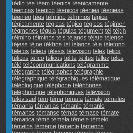
tédio
tée
téem
téenica
téenicamente
téenicas
téenico
téenicos
téeniea
téenieas
téenieo
tées
téfmino
téfminos
tégica
tégicamente
tégicas
tégico
tégicos
tégimen
tégmenes
tégula
tégulas
tégument
téi
téigh
téimino
téiminos
téis
téjanos
téjate
téjense
téjese
téjne
tékhne
tél
télanos
téle
télefono
télelos
téleos
télesis
télevision
télex
télica
télicas
télico
télicos
télite
télites
téllez
télos
télé
télécommunications
télégramme
télégraphe
télégraphes
télégraphie
télégraphique
télégraphiques
télématique
téléologique
téléphone
téléphones
téléphonique
téléphoniques
télévision
télévisuel
tém
téma
témala
témale
témales
témanla
témanlas
témanle
témanlo
témanos
témanse
témas
témase
témate
tématica
téme
témela
témele
témelo
témelos
témeme
témenle
témenos