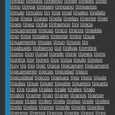
tímido
tímidos
tímiento
tímite
tímites
tímlo
tímo
tímpa
tímpani
tímpano
tímpanos
tímulo
tímulos
tín
tína
tínal
tínales
tíndalo
tíne
tínea
tíneas
tínela
tínelas
tínente
tíner
tínes
tínez
tínha
tínhamos
tíni
tínica
tínicamente
tínicas
tínico
tínicos
tíniebla
tíno
tínta
tíntales
tíntente
tíntre
tínua
tínuamente
tínuas
tínuo
tínuos
tío
tíoabuelo
tíobierno
tíol
tíolivia
tíombre
tíomo
tíon
tíonal
tíonde
tíone
tíones
tíons
tíontra
tíor
tíores
tíos
tíosa
tíoulo
tíovivo
tíoy
típ
típi
típic
típica
típicamen
típicament
típicamente
típicas
típicidad
típico
típicoideal
típicos
típiques
típo
típos
típula
típulas
tíque
tíquet
tíquete
tíquetes
tíquets
tír
tíra
tírala
tíralas
tírale
tírales
tíralo
tíralos
tírame
tíran
tíranle
tíranos
tíranse
tírase
tírate
tírden
tírela
tírelas
tírele
tíreles
tírelo
tírelos
tíreme
tírenle
tírenlo
tírenlos
tírenme
tírenos
tírense
tírente
tíreos
tíres