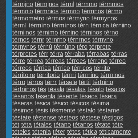
térmjno
térmjnos
térml
térmmo
térmmos
térmnio
térmnios
térmno
térmnos
térmo
térmometro
térmos
térmyno
térmynos
térmí
térmíno
térmínos
térn
térnica
térniino
térniinos
térnimo
térnino
térninos
térno
térnos
térnr
térnrno
térnrnos
térnvno
térnvnos
térnú
térnúno
téro
térprete
térpretes
térr
térra
térraba
térrabas
térras
térre
térrea
térreas
térrees
térreno
térreo
térreos
térrica
térrico
térricos
térrito
térritoire
térritorio
térrni
térrnino
térrninos
térro
térros
térrr
térsele
tértil
tértnino
tértninos
tés
tésala
tésalas
tésalo
tésalos
tésanos
tésenla
tésente
téseos
tésera
téseras
tésica
tésico
tésicos
tésima
tésimos
tésis
tésmente
téstalo
téstame
téstate
téstense
tésteos
téstese
téstigos
tét
téta
tétales
tétano
tétanos
tétate
téte
tételes
tétenla
téter
tétes
tética
téticamente