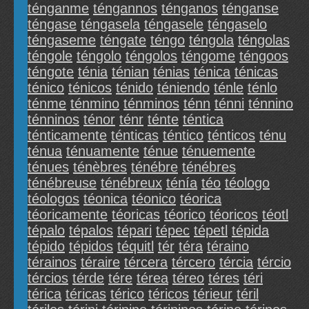
ténganme
téngannos
ténganos
ténganse
téngase
téngasela
téngasele
téngaselo
téngaseme
téngate
téngo
téngola
téngolas
téngole
téngolo
téngolos
téngome
téngoos
téngote
ténia
ténian
ténias
ténica
ténicas
ténico
ténicos
ténido
téniendo
ténle
ténlo
ténme
ténmino
ténminos
ténn
ténni
ténnino
ténninos
ténor
ténr
ténte
téntica
ténticamente
ténticas
téntico
ténticos
ténu
ténua
ténuamente
ténue
ténuemente
ténues
ténèbres
ténébre
ténébres
ténébreuse
ténébreux
ténía
téo
téologo
téologos
téonica
téonico
téorica
téoricamente
téoricas
téorico
téoricos
téotl
tépalo
tépalos
tépari
tépec
tépetl
tépida
tépido
tépidos
téquitl
tér
téra
téraino
térainos
téraire
tércera
tércero
tércia
tércio
tércios
térde
tére
térea
téreo
téres
téri
térica
téricas
térico
téricos
térieur
téril