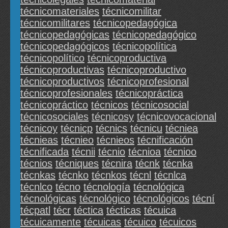
técnicomateriales
técnicomilitar
técnicomilitares
técnicopedagógica
técnicopedagógicas
técnicopedagógico
técnicopedagógicos
técnicopolítica
técnicopolítico
técnicoproductiva
técnicoproductivas
técnicoproductivo
técnicoproductivos
técnicoprofesional
técnicoprofesionales
técnicopráctica
técnicopráctico
técnicos
técnicosocial
técnicosociales
técnicosy
técnicovocacional
técnicoy
técnicp
técnics
técnicu
técniea
técnieas
técnieo
técnieos
técnificación
técnificada
técnii
técnio
técnioa
técnioo
técnios
técniques
técnira
técnk
técnka
técnkas
técnko
técnkos
técnl
técnlca
técnlco
técno
técnología
técnológica
técnológicas
técnológico
técnológicos
técní
técpatl
técr
téctica
técticas
técuica
técuicamente
técuicas
técuico
técuicos