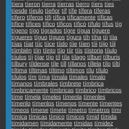
tíera
tíeron
tíerra
tíerras
tíerro
tíers
tíes
tíesde
tíeulo
tíeñor
tíf
tífe
tífera
tíferas
tífero
tíferos
tífi
tífica
tíficamente
tíficas
tífice
tífices
tífico
tíficos
tíficó
tífulo
tífus
tíg
tígeno
tígo
tígrados
tígre
tígua
tíguere
tígueres
tíguo
tíguos
tígura
tíh
tíha
tíi
tíia
tíias
tíiat
tíic
tíice
tíido
tíie
tíien
tíii
tíijo
tíil
tíimbién
tíin
tíinto
tíio
tíir
tíis
tíistoria
tíiulo
tíiulos
tíj
tíjar
tíjo
tíl
tíla
tílago
tílburi
tílburis
tílbury
tíldense
tíle
tíll
tíllanos
tíllela
tílo
tílti
tíltima
tíltimas
tíltimo
tíltimos
tílu
tílulo
tílulos
tím
tíma
tímala
tímales
tímalo
tímanos
tímbrales
tímbrete
tímbrica
tímbricamente
tímbricas
tímbrico
tímbricos
tíme
tímela
tímeles
tímenla
tímenles
tímenlo
tímenlos
tímenos
tímente
tímentes
tímeos
tímese
tímete
tímetro
tímetros
tími
tímica
tímicas
tímico
tímicos
tímid
tímida
tímidamen
tímidamente
tímidas
tímidez