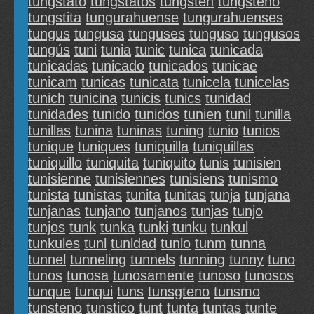
tungstato
tungstatos
tungsten
tungsteno
tungstita
tungurahuense
tungurahuenses
tungus
tungusa
tunguses
tunguso
tungusos
tungús
tuni
tunia
tunic
tunica
tunicada
tunicadas
tunicado
tunicados
tunicae
tunicam
tunicas
tunicata
tunicela
tunicelas
tunich
tunicina
tunicis
tunics
tunidad
tunidades
tunido
tunidos
tunien
tunil
tunilla
tunillas
tunina
tuninas
tuning
tunio
tunios
tunique
tuniques
tuniquilla
tuniquillas
tuniquillo
tuniquita
tuniquito
tunis
tunisien
tunisienne
tunisiennes
tunisiens
tunismo
tunista
tunistas
tunita
tunitas
tunja
tunjana
tunjanas
tunjano
tunjanos
tunjas
tunjo
tunjos
tunk
tunka
tunki
tunku
tunkul
tunkules
tunl
tunldad
tunlo
tunm
tunna
tunnel
tunneling
tunnels
tunning
tunny
tuno
tunos
tunosa
tunosamente
tunoso
tunosos
tunque
tunqui
tuns
tunsgteno
tunsmo
tunsteno
tunstico
tunt
tunta
tuntas
tunte