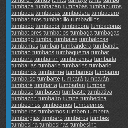
tumbaba
tumbaban
tumbabas
tumbaburros
tumbada
tumbadas
tumbadera
tumbadero
tumbaderos
tumbadillo
tumbadillos
tumbado
tumbador
tumbadora
tumbadoras
tumbadores
tumbados
tumbaga
tumbagas
tumbago
tumbal
tumbales
tumbalocas
tumbamos
tumban
tumbandera
tumbando
tumbao
tumbaos
tumbaquema
tumbar
tumbara
tumbaran
tumbaremos
tumbarla
tumbarlas
tumbarle
tumbarles
tumbarlo
tumbarlos
tumbarme
tumbarnos
tumbaron
tumbarse
tumbarte
tumbará
tumbarán
tumbaré
tumbaría
tumbarían
tumbas
tumbase
tumbasen
tumbaste
tumbativa
tumbazón
tumbaíto
tumbe
tumbecina
tumbecinos
tumbecmos
tumbeemos
tumbeiros
tumbemos
tumben
tumbera
tumbergias
tumbero
tumberos
tumbes
tumbesina
tumbesinas
tumbesino