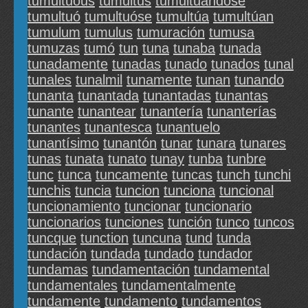
tumultuous
tumultus
tumultuándose
tumultuó
tumultuóse
tumultúa
tumultúan
tumulum
tumulus
tumuración
tumusa
tumuzas
tumó
tun
tuna
tunaba
tunada
tunadamente
tunadas
tunado
tunados
tunal
tunales
tunalmil
tunamente
tunan
tunando
tunanta
tunantada
tunantadas
tunantas
tunante
tunantear
tunantería
tunanterías
tunantes
tunantesca
tunantuelo
tunantísimo
tunantón
tunar
tunara
tunares
tunas
tunata
tunato
tunay
tunba
tunbre
tunc
tunca
tuncamente
tuncas
tunch
tunchi
tunchis
tuncia
tuncion
tunciona
tuncional
tuncionamiento
tuncionar
tuncionario
tuncionarios
tunciones
tunción
tunco
tuncos
tuncque
tunction
tuncuna
tund
tunda
tundación
tundada
tundado
tundador
tundamas
tundamentación
tundamental
tundamentales
tundamentalmente
tundamente
tundamento
tundamentos