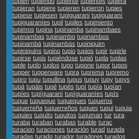
tupien
tupiendo
tupiente
tupientes
tupiera
tupieran
tupiere
tupieren
tupieron
tupies
tupiese
tupiesen
tupiguarani
tupiguaraní
tupiguaraníes
tupil
tupiles
tupimiento
tupimos
tupina
tupinamba
tupinambaes
tupinambas
tupinambo
tupinambos
tupinambá
tupinambás
tupiniquim
tupiniquins
tupino
tupio
tupios
tupir
tupirle
tupirse
tupis
tupiéndose
tupió
tupla
tuplas
tuple
tuplo
tuplos
tupo
tupone
tupor
tupos
tupper
tupperware
tupra
tuprema
tupremo
tupro
tupu
tupullina
tupus
tupuy
tupy
tupys
tupá
tupáis
tupé
tupés
tupí
tupía
tupían
tupíes
tupíguaraní
tupíguaraníes
tupís
tuque
tuqueque
tuqueques
tuqueros
tuquerreña
tuquerreños
tuques
tuqui
tuquia
tuquies
tuquito
tuquitos
tuquman
tur
tura
turaba
turaban
turabas
turable
turac
turacion
turaciones
turación
turad
turada
turadas
turado
turador
turadores
turados