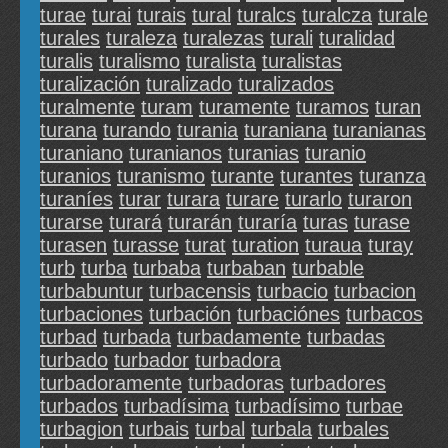
turae
turai
turais
tural
turalcs
turalcza
turale
turales
turaleza
turalezas
turali
turalidad
turalis
turalismo
turalista
turalistas
turalización
turalizado
turalizados
turalmente
turam
turamente
turamos
turan
turana
turando
turania
turaniana
turanianas
turaniano
turanianos
turanias
turanio
turanios
turanismo
turante
turantes
turanza
turaníes
turar
turara
turare
turarlo
turaron
turarse
turará
turarán
turaría
turas
turase
turasen
turasse
turat
turation
turaua
turay
turb
turba
turbaba
turbaban
turbable
turbabuntur
turbacensis
turbacio
turbacion
turbaciones
turbación
turbaciónes
turbacos
turbad
turbada
turbadamente
turbadas
turbado
turbador
turbadora
turbadoramente
turbadoras
turbadores
turbados
turbadísima
turbadísimo
turbae
turbagion
turbais
turbal
turbala
turbales