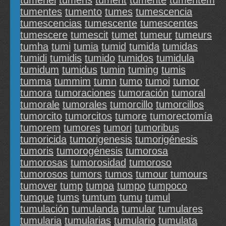
tumenel
tumens
tument
tumente
tumentem
tumentes
tumento
tumes
tumescencia
tumescencias
tumescente
tumescentes
tumescere
tumescit
tumet
tumeur
tumeurs
tumha
tumi
tumia
tumid
tumida
tumidas
tumidi
tumidis
tumido
tumidos
tumidula
tumidum
tumidus
tumin
tuming
tumis
tumma
tummim
tumn
tumo
tumoi
tumor
tumora
tumoraciones
tumoración
tumoral
tumorale
tumorales
tumorcillo
tumorcillos
tumorcito
tumorcitos
tumore
tumorectomía
tumorem
tumores
tumori
tumoribus
tumoricida
tumorigenesis
tumorigénesis
tumoris
tumorogénesis
tumorosa
tumorosas
tumorosidad
tumoroso
tumorosos
tumors
tumos
tumour
tumours
tumover
tump
tumpa
tumpo
tumpoco
tumque
tums
tumtum
tumu
tumul
tumulación
tumulanda
tumular
tumulares
tumularia
tumularias
tumulario
tumulata