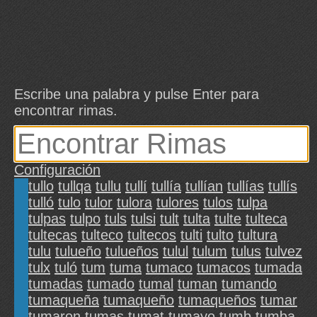
Escribe una palabra y pulse Enter para
encontrar rimas.
Configuración
tullo
tullqa
tullu
tullí
tullía
tullían
tullías
tullís
tulló
tulo
tulor
tulora
tulores
tulos
tulpa
tulpas
tulpo
tuls
tulsi
tult
tulta
tulte
tulteca
tultecas
tulteco
tultecos
tulti
tulto
tultura
tulu
tulueño
tulueños
tulul
tulum
tulus
tulvez
tulx
tuló
tum
tuma
tumaco
tumacos
tumada
tumadas
tumado
tumal
tuman
tumando
tumaqueña
tumaqueño
tumaqueños
tumar
tumaron
tumas
tumat
tumayo
tumb
tumba