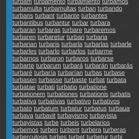
turbam
turbamento
turbamiento
turbamos
turbamulta
turbamultas
turban
turbando
turbans
turbant
turbante
turbantes
turbantibus
turbantur
turbar
turbara
turbaran
turbaras
turbare
turbaremos
turbaren
turbaretur
turbari
turbaria
turbarian
turbaris
turbarla
turbarlas
turbarle
turbarles
turbarlo
turbarlos
turbarme
turbarnos
turbaron
turbaros
turbarse
turbarte
turbarum
turbará
turbarán
turbarás
turbaré
turbaría
turbarían
turbas
turbase
turbasen
turbasse
turbaste
turbat
turbata
turbatae
turbati
turbatio
turbatione
turbationem
turbationes
turbationis
turbatis
turbativa
turbativas
turbativo
turbativos
turbato
turbatum
turbatur
turbatus
turbaua
turbava
turbavit
turbayismo
turbayista
turbayistas
turbe
turbeis
turbelarios
turbemos
turben
turbent
turbera
turberas
turberculosis
turbes
turbet
turbetur
turbi