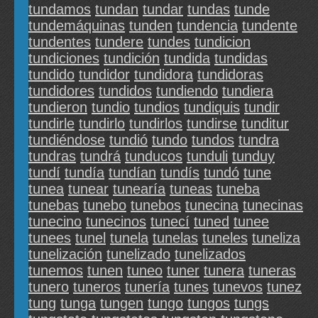
tundamos
tundan
tundar
tundas
tunde
tundemáquinas
tunden
tundencia
tundente
tundentes
tundere
tundes
tundicion
tundiciones
tundición
tundida
tundidas
tundido
tundidor
tundidora
tundidoras
tundidores
tundidos
tundiendo
tundiera
tundieron
tundio
tundios
tundiquis
tundir
tundirle
tundirlo
tundirlos
tundirse
tunditur
tundiéndose
tundió
tundo
tundos
tundra
tundras
tundrá
tunducos
tunduli
tunduy
tundí
tundía
tundían
tundís
tundó
tune
tunea
tunear
tunearía
tuneas
tuneba
tunebas
tunebo
tunebos
tunecina
tunecinas
tunecino
tunecinos
tunecí
tuned
tunee
tunees
tunel
tunela
tunelas
tuneles
tuneliza
tunelización
tunelizado
tunelizados
tunemos
tunen
tuneo
tuner
tunera
tuneras
tunero
tuneros
tunería
tunes
tunevos
tunez
tung
tunga
tungen
tungo
tungos
tungs