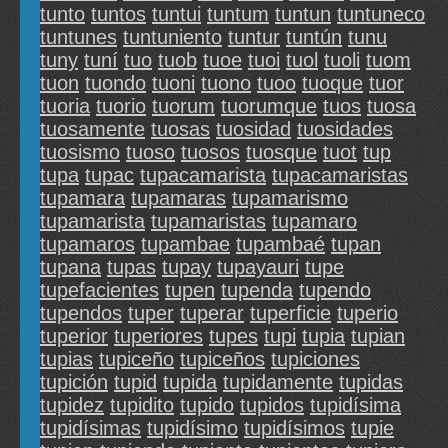
tunto
tuntos
tuntui
tuntum
tuntun
tuntuneco
tuntunes
tuntuniento
tuntur
tuntún
tunu
tuny
tuní
tuo
tuob
tuoe
tuoi
tuol
tuoli
tuom
tuon
tuondo
tuoni
tuono
tuoo
tuoque
tuor
tuoria
tuorio
tuorum
tuorumque
tuos
tuosa
tuosamente
tuosas
tuosidad
tuosidades
tuosismo
tuoso
tuosos
tuosque
tuot
tup
tupa
tupac
tupacamarista
tupacamaristas
tupamara
tupamaras
tupamarismo
tupamarista
tupamaristas
tupamaro
tupamaros
tupambae
tupambaé
tupan
tupana
tupas
tupay
tupayauri
tupe
tupefacientes
tupen
tupenda
tupendo
tupendos
tuper
tuperar
tuperficie
tuperio
tuperior
tuperiores
tupes
tupi
tupia
tupian
tupias
tupiceño
tupiceños
tupiciones
tupición
tupid
tupida
tupidamente
tupidas
tupidez
tupidito
tupido
tupidos
tupidísima
tupidísimas
tupidísimo
tupidísimos
tupie