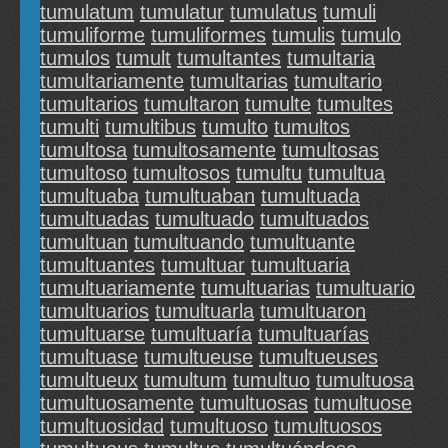
tumulatum
tumulatur
tumulatus
tumuli
tumuliforme
tumuliformes
tumulis
tumulo
tumulos
tumult
tumultantes
tumultaria
tumultariamente
tumultarias
tumultario
tumultarios
tumultaron
tumulte
tumultes
tumulti
tumultibus
tumulto
tumultos
tumultosa
tumultosamente
tumultosas
tumultoso
tumultosos
tumultu
tumultua
tumultuaba
tumultuaban
tumultuada
tumultuadas
tumultuado
tumultuados
tumultuan
tumultuando
tumultuante
tumultuantes
tumultuar
tumultuaria
tumultuariamente
tumultuarias
tumultuario
tumultuarios
tumultuarla
tumultuaron
tumultuarse
tumultuaría
tumultuarías
tumultuase
tumultueuse
tumultueuses
tumultueux
tumultum
tumultuo
tumultuosa
tumultuosamente
tumultuosas
tumultuose
tumultuosidad
tumultuoso
tumultuosos