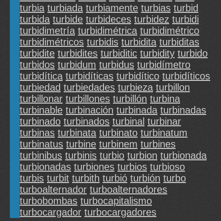
turbia
turbiada
turbiamente
turbias
turbid
turbida
turbide
turbideces
turbidez
turbidi
turbidimetría
turbidimétrica
turbidimétrico
turbidimétricos
turbidis
turbidita
turbiditas
turbidite
turbidites
turbiditic
turbidity
turbido
turbidos
turbidum
turbidus
turbidímetro
turbidítica
turbidíticas
turbidítico
turbidíticos
turbiedad
turbiedades
turbieza
turbillon
turbillonar
turbillones
turbillón
turbina
turbinable
turbinación
turbinada
turbinadas
turbinado
turbinados
turbinal
turbinar
turbinas
turbinata
turbinato
turbinatum
turbinatus
turbine
turbinem
turbines
turbinibus
turbinis
turbio
turbion
turbionada
turbionadas
turbiones
turbios
turbioso
turbis
turbit
turbith
turbió
turbión
turbo
turboalternador
turboalternadores
turbobombas
turbocapitalismo
turbocargador
turbocargadores