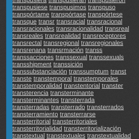
transpusiera
transpusieran
transpusieron
transpusiese
transpusimos
transpuso
transpórtame
transpórtase
transpórtese
transque
transr
transracial
transracional
transracionales
transracionalidad
transreal
transreales
transrealidad
transreceptores
transrectal
transregional
transregionales
transrenana
transrmación
transs
transsacciones
transsexual
transsexuals
transshipment
transsición
transsubstanciación
transsumptum
transt
transte
transtemporal
transtemporales
transtemporalidad
transtentorial
transter
transterencia
transterminante
transterminantes
transterrada
transterradas
transterrado
transterrados
transterramiento
transterrarse
transterritorial
transterritoriales
transterritorialidad
transterritorialización
transtextual
transtextuales
transtextualidad