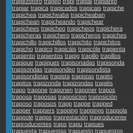
trapezóforo
trapeó
trapi
trapial
trapianto
trapiar
trapica
trapicados
trapicais
trapiche
trapichea
trapicheaba
trapicheaban
trapichean
trapicheando
trapichear
trapichees
trapicheo
trapicheos
trapichera
trapicheras
trapichero
trapicheros
trapiches
trapichillo
trapichillos
trapichito
trapichitos
trapicho
trapico
trapicáis
trapicóle
trapienta
trapiento
trapientos
trapig
trapillo
trapillos
trapique
trapiques
trapisonadas
trapisonda
trapisondas
trapisondeo
trapisondista
trapisondistas
trapista
trapistas
trapito
trapitos
trapizonda
trapizondas
trapiés
trapo
trapone
traponen
traponer
trapos
traposa
traposas
traposicion
traposición
traposo
traposos
trapp
trappe
trapped
trapper
trappers
trapping
trappings
trappola
trappole
trapps
traprestación
traproducente
traproducentes
traps
trapu
trapues
trapuesta
trapuestas
trapuesto
trapuestos