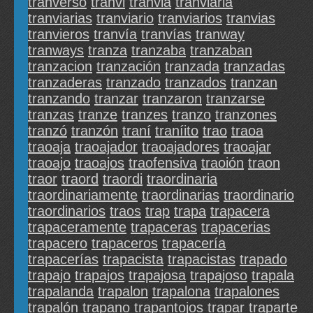
tranverso
tranvi
tranvia
tranviaria
tranviarias
tranviario
tranviarios
tranvias
tranvieros
tranvía
tranvías
tranway
tranways
tranza
tranzaba
tranzaban
tranzacion
tranzación
tranzada
tranzadas
tranzaderas
tranzado
tranzados
tranzan
tranzando
tranzar
tranzaron
tranzarse
tranzas
tranze
tranzes
tranzo
tranzones
tranzó
tranzón
traní
traníito
trao
traoa
traoaja
traoajador
traoajadores
traoajar
traoajo
traoajos
traofensiva
traoión
traon
traor
traord
traordi
traordinaria
traordinariamente
traordinarias
traordinario
traordinarios
traos
trap
trapa
trapacera
trapaceramente
trapaceras
trapacerias
trapacero
trapaceros
trapacería
trapacerías
trapacista
trapacistas
trapado
trapajo
trapajos
trapajosa
trapajoso
trapala
trapalanda
trapalon
trapalona
trapalones
trapalón
trapano
trapantojos
trapar
traparte