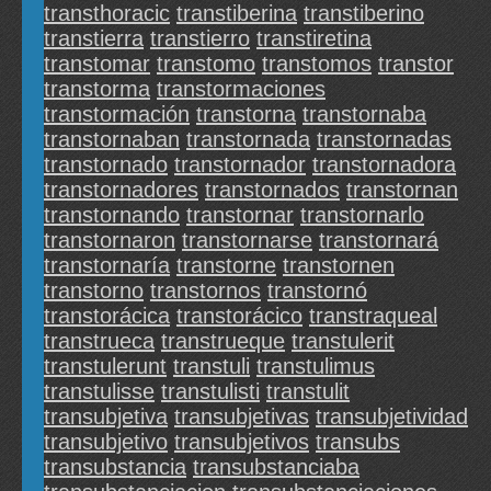
transthoracic
transtiberina
transtiberino
transtierra
transtierro
transtiretina
transtomar
transtomo
transtomos
transtor
transtorma
transtormaciones
transtormación
transtorna
transtornaba
transtornaban
transtornada
transtornadas
transtornado
transtornador
transtornadora
transtornadores
transtornados
transtornan
transtornando
transtornar
transtornarlo
transtornaron
transtornarse
transtornará
transtornaría
transtorne
transtornen
transtorno
transtornos
transtornó
transtorácica
transtorácico
transtraqueal
transtrueca
transtrueque
transtulerit
transtulerunt
transtuli
transtulimus
transtulisse
transtulisti
transtulit
transubjetiva
transubjetivas
transubjetividad
transubjetivo
transubjetivos
transubs
transubstancia
transubstanciaba