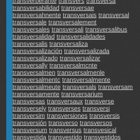
transverberante
transvers
transversa
transversabilidad
transversae
transversahnente
transversais
transversal
transversale
transversalement
transversales
transversali
transversalibus
transversalidad
transversalidades
transversalis
transversaliza
transversalización
transversalizada
transversalizado
transversalizar
transversally
transversalmcnte
transversalmen
transversalmenle
transversalmentc
transversalmente
transversalmeute
transversals
transversam
transversamente
transversarium
transversas
transversaux
transverse
transversely
transverses
transversi
transversim
transversiones
transversis
transversión
transverso
transversos
transversum
transversus
transvesical
transvestida
transvestido
transvestidos