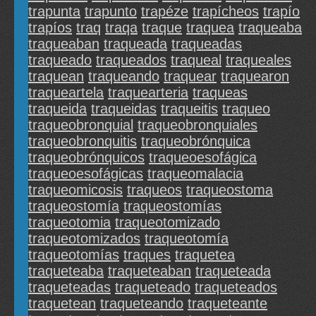
trapunta
trapunto
trapéze
trapícheos
trapío
trapíos
traq
traqa
traque
traquea
traqueaba
traqueaban
traqueada
traqueadas
traqueado
traqueados
traqueal
traqueales
traquean
traqueando
traquear
traquearon
traqueartela
traquearteria
traqueas
traqueida
traqueidas
traqueitis
traqueo
traqueobronquial
traqueobronquiales
traqueobronquitis
traqueobrónquica
traqueobrónquicos
traqueoesofágica
traqueoesofágicas
traqueomalacia
traqueomicosis
traqueos
traqueostoma
traqueostomía
traqueostomías
traqueotomia
traqueotomizado
traqueotomizados
traqueotomía
traqueotomías
traques
traquetea
traqueteaba
traqueteaban
traqueteada
traqueteadas
traqueteado
traqueteados
traquetean
traqueteando
traqueteante