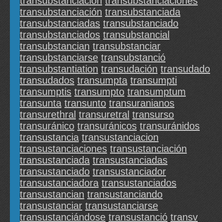
transubstanciacion
transubstanciaciones
transubstanciación
transubstanciada
transubstanciadas
transubstanciado
transubstanciados
transubstancial
transubstancian
transubstanciar
transubstanciarse
transubstanció
transubstantiation
transudación
transudado
transudados
transumpta
transumpti
transumptis
transumpto
transumptum
transunta
transunto
transuranianos
transurethral
transuretral
transurso
transuránico
transuránicos
transuránidos
transustancia
transustanciacion
transustanciaciones
transustanciación
transustanciada
transustanciadas
transustanciado
transustanciador
transustanciadora
transustanciados
transustancian
transustanciando
transustanciar
transustanciarse
transustanciándose
transustanció
transv