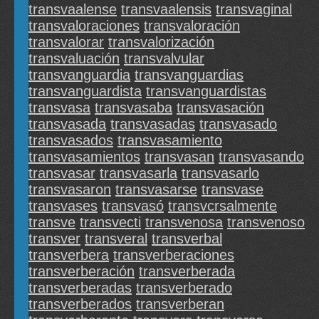
transvaalense
transvaalensis
transvaginal
transvaloraciones
transvaloración
transvalorar
transvalorización
transvaluación
transvalvular
transvanguardia
transvanguardias
transvanguardista
transvanguardistas
transvasa
transvasaba
transvasación
transvasada
transvasadas
transvasado
transvasados
transvasamiento
transvasamientos
transvasan
transvasando
transvasar
transvasarla
transvasarlo
transvasaron
transvasarse
transvase
transvases
transvasó
transvcrsalmente
transve
transvecti
transvenosa
transvenoso
transver
transveral
transverbal
transverbera
transverberaciones
transverberación
transverberada
transverberadas
transverberado
transverberados
transverberan