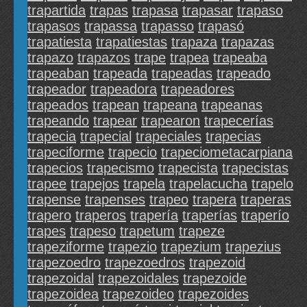
trapartida
trapas
trapasa
trapasar
trapaso
trapasos
trapassa
trapasso
trapasó
trapatiesta
trapatiestas
trapaza
trapazas
trapazo
trapazos
trape
trapea
trapeaba
trapeaban
trapeada
trapeadas
trapeado
trapeador
trapeadora
trapeadores
trapeados
trapean
trapeana
trapeanas
trapeando
trapear
trapearon
trapecerías
trapecia
trapecial
trapeciales
trapecias
trapeciforme
trapecio
trapeciometacarpiana
trapecios
trapecismo
trapecista
trapecistas
trapee
trapejos
trapela
trapelacucha
trapelo
trapense
trapenses
trapeo
trapera
traperas
trapero
traperos
trapería
traperías
traperío
trapes
trapeso
trapetum
trapeze
trapeziforme
trapezio
trapezium
trapezius
trapezoedro
trapezoedros
trapezoid
trapezoidal
trapezoidales
trapezoide
trapezoidea
trapezoideo
trapezoides