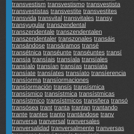
transvestism
transvestismo
transvestista
transvestistas
transvestite
transvestites
transvida
transvital
transvitales
transy
transyugular
transzendental
transzendentale
transzendentalen
transzendentaler
transzonales
transáis
transándose
transáramos
transé
transétnica
transéunte
transéuntes
transí
transía
transíais
transíala
transíales
transíalo
transían
transías
transíata
transíate
transíates
transíato
transíerencia
transíorma
transíormaciones
transíormación
transís
transísmica
transísmico
transístmica
transístmicas
transístmico
transístmicos
transñera
transó
transósea
trant
tranta
trantan
trantando
trante
trantes
tranto
trantándose
tranv
tranversa
tranversal
tranversales
tranversalidad
tranversalmente
tranversas