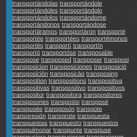
transportándolas
transportándole
transportándoles
transportándolo
transportándolos
transportándome
transportándonos
transportándose
transportáramos
transportáron
transporté
transportée
transportées
transportémonos
transportés
transportí
transportín
transportó
transportóse
transposable
transpose
transposed
transposer
transposi
transposicion
transposiciones
transposició
transposición
transposicáo
transposing
transposition
transpositions
transpositiva
transpositivas
transpositivo
transpositivos
transpositor
transpositora
transpositores
transposones
transposto
transposé
transposée
transposón
transpote
transpresión
transprote
transpuesta
transpuestas
transpuesto
transpuestos
transpulmonar
transpunte
transpuse