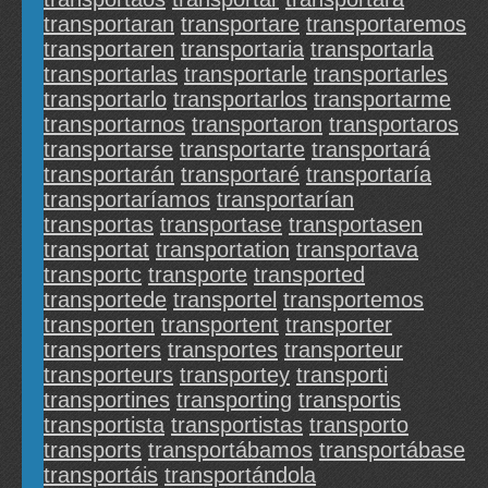
transportaran
transportare
transportaremos
transportaren
transportaria
transportarla
transportarlas
transportarle
transportarles
transportarlo
transportarlos
transportarme
transportarnos
transportaron
transportaros
transportarse
transportarte
transportará
transportarán
transportaré
transportaría
transportaríamos
transportarían
transportas
transportase
transportasen
transportat
transportation
transportava
transportc
transporte
transported
transportede
transportel
transportemos
transporten
transportent
transporter
transporters
transportes
transporteur
transporteurs
transportey
transporti
transportines
transporting
transportis
transportista
transportistas
transporto
transports
transportábamos
transportábase
transportáis
transportándola