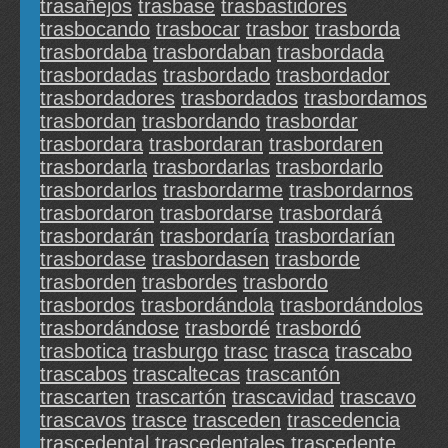
trasañejos
trasbase
trasbastidores
trasbocando
trasbocar
trasbor
trasborda
trasbordaba
trasbordaban
trasbordada
trasbordadas
trasbordado
trasbordador
trasbordadores
trasbordados
trasbordamos
trasbordan
trasbordando
trasbordar
trasbordara
trasbordaran
trasbordaren
trasbordarla
trasbordarlas
trasbordarlo
trasbordarlos
trasbordarme
trasbordarnos
trasbordaron
trasbordarse
trasbordará
trasbordarán
trasbordaría
trasbordarían
trasbordase
trasbordasen
trasborde
trasborden
trasbordes
trasbordo
trasbordos
trasbordándola
trasbordándolos
trasbordándose
trasbordé
trasbordó
trasbotica
trasburgo
trasc
trasca
trascabo
trascabos
trascaltecas
trascantón
trascarten
trascartón
trascavidad
trascavo
trascavos
trasce
trasceden
trascedencia
trascedental
trascedentales
trascedente