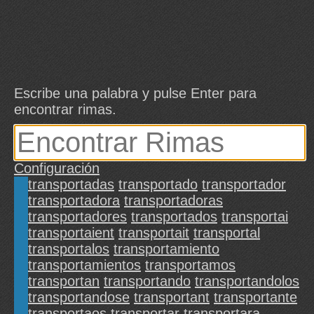
Escribe una palabra y pulse Enter para
encontrar rimas.
Configuración
transportadas
transportado
transportador
transportadora
transportadoras
transportadores
transportados
transportai
transportaient
transportait
transportal
transportalos
transportamiento
transportamientos
transportamos
transportan
transportando
transportandolos
transportandose
transportant
transportante
transportaos
transportar
transportara