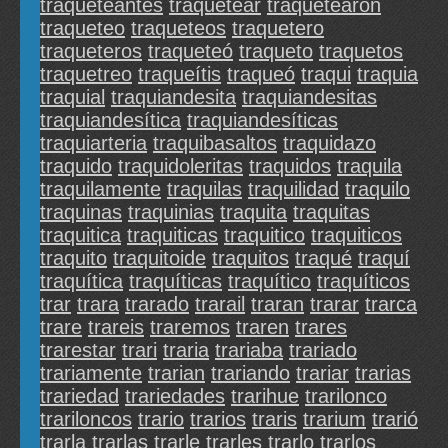
traqueteantes
traquetear
traquetearon
traqueteo
traqueteos
traquetero
traqueteros
traqueteó
traqueto
traquetos
traquetreo
traqueítis
traqueó
traqui
traquia
traquial
traquiandesita
traquiandesitas
traquiandesítica
traquiandesíticas
traquiarteria
traquibasaltos
traquidazo
traquido
traquidoleritas
traquidos
traquila
traquilamente
traquilas
traquilidad
traquilo
traquinas
traquinias
traquita
traquitas
traquitica
traquiticas
traquitico
traquiticos
traquito
traquitoide
traquitos
traqué
traquí
traquítica
traquíticas
traquítico
traquíticos
trar
trara
trarado
trarail
traran
trarar
trarca
trare
trareis
traremos
traren
trares
trarestar
trari
traria
trariaba
trariado
trariamente
trarian
trariando
trariar
trarias
trariedad
trariedades
trarihue
trarilonco
trariloncos
trario
trarios
traris
trarium
trarió
trarla
trarlas
trarle
trarles
trarlo
trarlos