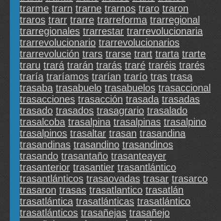
trarme
trarn
trarne
trarnos
traro
traron
traros
trarr
trarre
trarreforma
trarregional
trarregionales
trarrestar
trarrevolucionaria
trarrevolucionario
trarrevolucionarios
trarrevolución
trars
trarse
trart
trarta
trarte
traru
trará
trarán
trarás
traré
traréis
trarés
traría
traríamos
trarían
trarío
tras
trasa
trasaba
trasabuelo
trasabuelos
trasaccional
trasacciones
trasacción
trasada
trasadas
trasado
trasados
trasagrario
trasalado
trasalcoba
trasalpina
trasalpinas
trasalpino
trasalpinos
trasaltar
trasan
trasandina
trasandinas
trasandino
trasandinos
trasando
trasantaño
trasanteayer
trasanterior
trasantier
trasantlántico
trasantlánticos
trasaovadas
trasar
trasarco
trasaron
trasas
trasatlantico
trasatlán
trasatlántica
trasatlánticas
trasatlántico
trasatlánticos
trasañejas
trasañejo