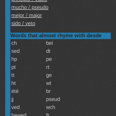
mucho / pseudo
mejor / major
sido / veto
Words that almost rhyme with desde
ch
bei
sed
dt
hp
pe
pt
rt
tt
ge
ht
wt
été
br
jj
pseud
ved
wch
hewed
ft