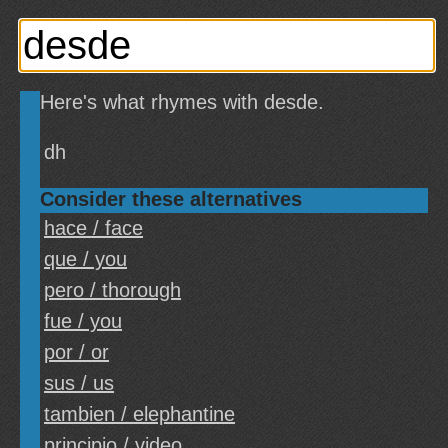
Here's what rhymes with desde.
dh
Consider these alternatives
hace / face
que / you
pero / thorough
fue / you
por / or
sus / us
tambien / elephantine
principio / video