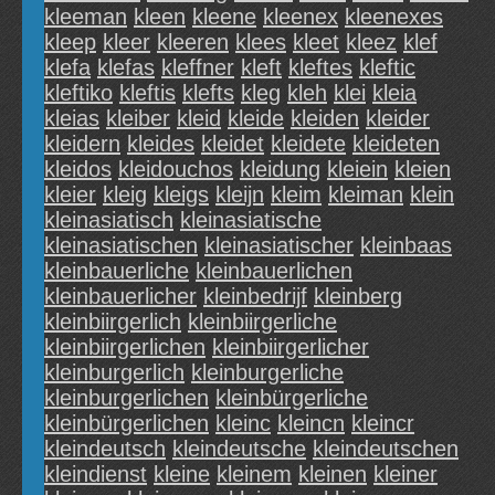
kleeman
kleen
kleene
kleenex
kleenexes
kleep
kleer
kleeren
klees
kleet
kleez
klef
klefa
klefas
kleffner
kleft
kleftes
kleftic
kleftiko
kleftis
klefts
kleg
kleh
klei
kleia
kleias
kleiber
kleid
kleide
kleiden
kleider
kleidern
kleides
kleidet
kleidete
kleideten
kleidos
kleidouchos
kleidung
kleiein
kleien
kleier
kleig
kleigs
kleijn
kleim
kleiman
klein
kleinasiatisch
kleinasiatische
kleinasiatischen
kleinasiatischer
kleinbaas
kleinbauerliche
kleinbauerlichen
kleinbauerlicher
kleinbedrijf
kleinberg
kleinbiirgerlich
kleinbiirgerliche
kleinbiirgerlichen
kleinbiirgerlicher
kleinburgerlich
kleinburgerliche
kleinburgerlichen
kleinbürgerliche
kleinbürgerlichen
kleinc
kleincn
kleincr
kleindeutsch
kleindeutsche
kleindeutschen
kleindienst
kleine
kleinem
kleinen
kleiner