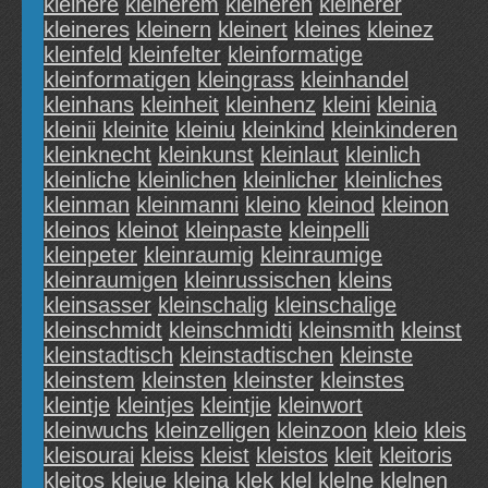
kleinere
kleinerem
kleineren
kleinerer
kleineres
kleinern
kleinert
kleines
kleinez
kleinfeld
kleinfelter
kleinformatige
kleinformatigen
kleingrass
kleinhandel
kleinhans
kleinheit
kleinhenz
kleini
kleinia
kleinii
kleinite
kleiniu
kleinkind
kleinkinderen
kleinknecht
kleinkunst
kleinlaut
kleinlich
kleinliche
kleinlichen
kleinlicher
kleinliches
kleinman
kleinmanni
kleino
kleinod
kleinon
kleinos
kleinot
kleinpaste
kleinpelli
kleinpeter
kleinraumig
kleinraumige
kleinraumigen
kleinrussischen
kleins
kleinsasser
kleinschalig
kleinschalige
kleinschmidt
kleinschmidti
kleinsmith
kleinst
kleinstadtisch
kleinstadtischen
kleinste
kleinstem
kleinsten
kleinster
kleinstes
kleintje
kleintjes
kleintjie
kleinwort
kleinwuchs
kleinzelligen
kleinzoon
kleio
kleis
kleisourai
kleiss
kleist
kleistos
kleit
kleitoris
kleitos
kleiue
klejna
klek
klel
klelne
klelnen