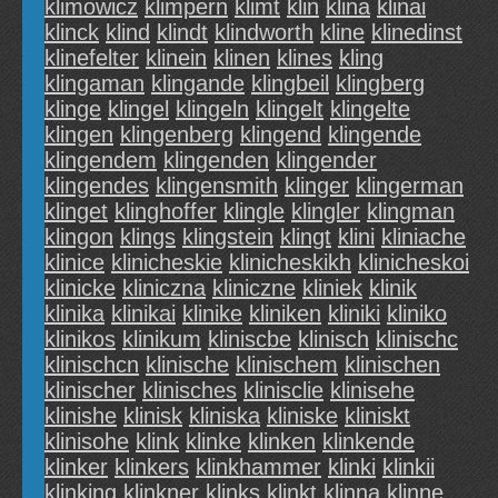
klimowicz
klimpern
klimt
klin
klina
klinai
klinck
klind
klindt
klindworth
kline
klinedinst
klinefelter
klinein
klinen
klines
kling
klingaman
klingande
klingbeil
klingberg
klinge
klingel
klingeln
klingelt
klingelte
klingen
klingenberg
klingend
klingende
klingendem
klingenden
klingender
klingendes
klingensmith
klinger
klingerman
klinget
klinghoffer
klingle
klingler
klingman
klingon
klings
klingstein
klingt
klini
kliniache
klinice
klinicheskie
klinicheskikh
klinicheskoi
klinicke
kliniczna
kliniczne
kliniek
klinik
klinika
klinikai
klinike
kliniken
kliniki
kliniko
klinikos
klinikum
kliniscbe
klinisch
klinischc
klinischcn
klinische
klinischem
klinischen
klinischer
klinisches
klinisclie
klinisehe
klinishe
klinisk
kliniska
kliniske
kliniskt
klinisohe
klink
klinke
klinken
klinkende
klinker
klinkers
klinkhammer
klinki
klinkii
klinking
klinkner
klinks
klinkt
klinna
klinne