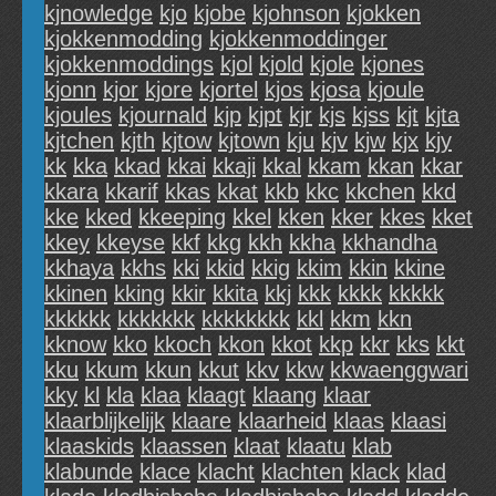
kjnowledge
kjo
kjobe
kjohnson
kjokken
kjokkenmodding
kjokkenmoddinger
kjokkenmoddings
kjol
kjold
kjole
kjones
kjonn
kjor
kjore
kjortel
kjos
kjosa
kjoule
kjoules
kjournald
kjp
kjpt
kjr
kjs
kjss
kjt
kjta
kjtchen
kjth
kjtow
kjtown
kju
kjv
kjw
kjx
kjy
kk
kka
kkad
kkai
kkaji
kkal
kkam
kkan
kkar
kkara
kkarif
kkas
kkat
kkb
kkc
kkchen
kkd
kke
kked
kkeeping
kkel
kken
kker
kkes
kket
kkey
kkeyse
kkf
kkg
kkh
kkha
kkhandha
kkhaya
kkhs
kki
kkid
kkig
kkim
kkin
kkine
kkinen
kking
kkir
kkita
kkj
kkk
kkkk
kkkkk
kkkkkk
kkkkkkk
kkkkkkkk
kkl
kkm
kkn
kknow
kko
kkoch
kkon
kkot
kkp
kkr
kks
kkt
kku
kkum
kkun
kkut
kkv
kkw
kkwaenggwari
kky
kl
kla
klaa
klaagt
klaang
klaar
klaarblijkelijk
klaare
klaarheid
klaas
klaasi
klaaskids
klaassen
klaat
klaatu
klab
klabunde
klace
klacht
klachten
klack
klad