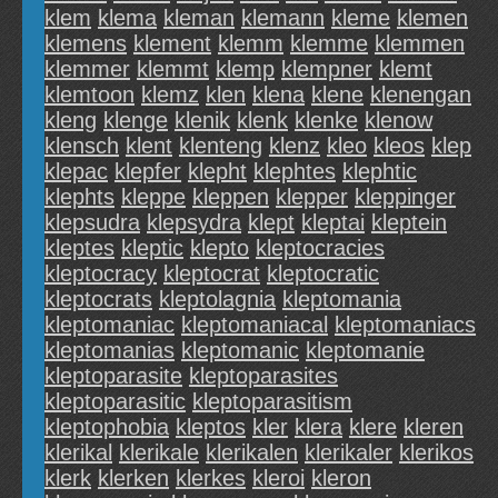
klem
klema
kleman
klemann
kleme
klemen
klemens
klement
klemm
klemme
klemmen
klemmer
klemmt
klemp
klempner
klemt
klemtoon
klemz
klen
klena
klene
klenengan
kleng
klenge
klenik
klenk
klenke
klenow
klensch
klent
klenteng
klenz
kleo
kleos
klep
klepac
klepfer
klepht
klephtes
klephtic
klephts
kleppe
kleppen
klepper
kleppinger
klepsudra
klepsydra
klept
kleptai
kleptein
kleptes
kleptic
klepto
kleptocracies
kleptocracy
kleptocrat
kleptocratic
kleptocrats
kleptolagnia
kleptomania
kleptomaniac
kleptomaniacal
kleptomaniacs
kleptomanias
kleptomanic
kleptomanie
kleptoparasite
kleptoparasites
kleptoparasitic
kleptoparasitism
kleptophobia
kleptos
kler
klera
klere
kleren
klerikal
klerikale
klerikalen
klerikaler
klerikos
klerk
klerken
klerkes
kleroi
kleron