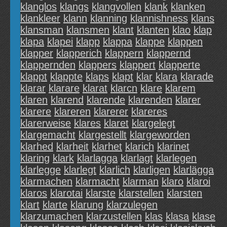
klanglos
klangs
klangvollen
klank
klanken
klankleer
klann
klanning
klannishness
klans
klansman
klansmen
klant
klanten
klao
klap
klapa
klapei
klapp
klappa
klappe
klappen
klapper
klapperich
klappern
klappernd
klappernden
klappers
klappert
klapperte
klappt
klappte
klaps
klapt
klar
klara
klarade
klarar
klarare
klarat
klarcn
klare
klarem
klaren
klarend
klarende
klarenden
klarer
klarere
klareren
klarerer
klareres
klarerweise
klares
klaret
klargelegt
klargemacht
klargestellt
klargeworden
klarhed
klarheit
klarhet
klarich
klarinet
klaring
klark
klarlagga
klarlagt
klarlegen
klarlegge
klarlegt
klarlich
klarligen
klarlägga
klarmachen
klarmacht
klarman
klaro
klaroi
klaros
klarotai
klarste
klarstellen
klarsten
klart
klarte
klarung
klarzulegen
klarzumachen
klarzustellen
klas
klasa
klase