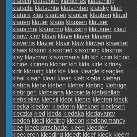
klatsch
klatschen
klatsches
klatsching
klatscht
klatschte
klatschten
klatsky
klatt
klatura
klau
klauben
klauber
klauberi
klaud
klauen
klauer
klaus
klausen
klauser
klausimai
klausimu
klausing
klausner
klaut
klauw
klav
klava
klave
klaver
klavern
klaverns
klavier
klavir
klaw
klawen
klawitter
klaws
klaxon
klaxoned
klaxoning
klaxons
klay
klayman
klazomania
klb
klc
klcin
klcinc
klcine
klcinen
klciner
kld
klda
klde
kldney
kldr
kldrung
klds
kle
klea
kleagle
kleagles
kleal
klean
klear
kleas
kleb
kleba
kleban
klebba
klebe
kleben
kleber
klebrig
klebrige
klebrigen
klebsiana
klebsiella
klebsiellae
klebsiellas
klebsii
klebt
klebte
klebten
kleck
klecka
klecker
kleckern
kleckner
klecksen
kleczka
kled
kleda
kledaka
kledayanty
kleden
kledi
kleding
kledon
kledonomancy
klee
kleeblattschadel
kleed
kleeden
kleederen
kleeding
kleedt
kleef
kleek
kleem