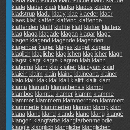
klada
kladbishcha
kladbishche
kladd
kladde
klade
klader
kladi
kladka
klados
kladov
kladstrup
kladu
klady
klae
klaeder
klaer
klaes
klaf
klaffen
klaffend
klaffende
klaffenden
klafft
klaffte
klaft
klafter
klafters
klag
klaga
klagade
klagan
klagar
klage
klagen
klagend
klagende
klagenden
klagender
klager
klages
klaget
klagete
klaglich
klagliche
klaglichen
klaglicher
klagn
klagst
klagt
klagte
klagten
klah
klahn
klahoma
klahr
klai
klaiber
klaibyam
klaid
klaiein
klaim
klain
klaine
klaineana
klainer
klaio
klair
klak
klal
klali
klaliff
klalit
klam
klama
klamath
klamathensis
klambi
klamboe
klambu
klamer
klamm
klamme
klammer
klammern
klammernden
klammert
klammerte
klammerten
klamon
klamp
klan
klana
klanc
kland
klands
klane
klang
klange
klangen
klangfarbe
klangfarbenmelodie
klangle
klanglich
klangliche
klanglichen