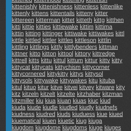
kittenishly
kittenishness
kittenless
kittenlike
kittenly
kittens
kittentails
kitteny
kitter
kittereen
kitterman
kittet
kitteth
kittg
kitthen
kitti
kittie
kitties
kittiewake
kittim
kittima
kittin
kitting
kittinger
kittiwake
kittiwakes
kittl
kittle
kittled
kittler
kittles
kittleson
kittlin
kittling
kittlings
kittly
kittlybenders
kittman
kittner
kitto
kitton
kittool
kittory
kittredge
kittrell
kitts
kittu
kittul
kittum
kittur
kittv
kitty
kittycat
kittycats
kittychism
kittycorner
kittycornered
kittykitty
kittys
kittysol
kittysols
kittywake
kittywakes
kitu
kituba
kitul
kituo
kitur
kitve
kitvei
kitvey
kitware
kity
kitz
kitzeln
kitzelt
kitzelte
kitzhaber
kitzman
kitzmiller
kiu
kiua
kiuan
kiuas
kiuc
kiud
kiuda
kiude
kiudle
kiudled
kiudly
kiudnefs
kiudness
kiudred
kiuds
kiuduess
kiue
kiued
kiuematical
kiuen
kiuetic
kiug
kiuga
kiugdom
kiugdome
kiugdoms
kiuge
kiuges