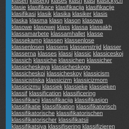
klasen
klaseng
klases
klash
klasi
klasickych
klasie
klasifikace
klasifikacija
klasifikacije
klasifikasi
klasik
klasika
klasiker
klasis
klaska
klasma
klasn
klason
klasowa
klasowe
klasowej
klass
klassa
klassakh
klassamarbete
klassamhallet
klasse
klassekamp
klassen
klassenlose
klassenlosen
klassens
klassenstrijd
klasser
klasserna
klasses
klassi
klassic
klassiceskoj
klassich
klassiche
klassichen
klassicher
klassicheskaya
klassicheskogo
klassicheskoi
klassicheskoy
klassicism
klassicistiska
klassicizm
klassicizmom
klassicizmu
klassiek
klassieke
klassieken
klassif
klassification
klassificering
klassifikacii
klassifikacija
klassifikasjon
klassifikatie
klassifikation
klassifikatorisch
klassifikatorische
klassifikatorischen
klassifikatorischer
klassifikatsii
klassifikatsiya
klassifisering
klassifizieren