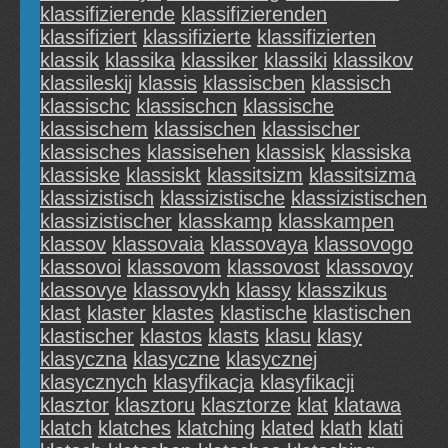
klassifizierende
klassifizierenden
klassifiziert
klassifizierte
klassifizierten
klassik
klassika
klassiker
klassiki
klassikov
klassileskij
klassis
klassiscben
klassisch
klassischc
klassischcn
klassische
klassischem
klassischen
klassischer
klassisches
klassisehen
klassisk
klassiska
klassiske
klassiskt
klassitsizm
klassitsizma
klassizistisch
klassizistische
klassizistischen
klassizistischer
klasskamp
klasskampen
klassov
klassovaia
klassovaya
klassovogo
klassovoi
klassovom
klassovost
klassovoy
klassovye
klassovykh
klassy
klasszikus
klast
klaster
klastes
klastische
klastischen
klastischer
klastos
klasts
klasu
klasy
klasyczna
klasyczne
klasycznej
klasycznych
klasyfikacja
klasyfikacji
klasztor
klasztoru
klasztorze
klat
klatawa
klatch
klatches
klatching
klated
klath
klati