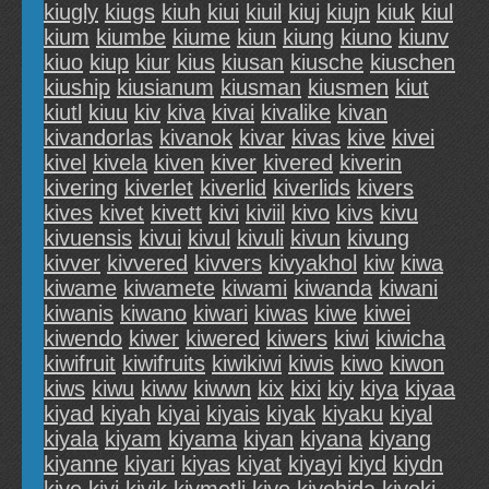
kiugly
kiugs
kiuh
kiui
kiuil
kiuj
kiujn
kiuk
kiul
kium
kiumbe
kiume
kiun
kiung
kiuno
kiunv
kiuo
kiup
kiur
kius
kiusan
kiusche
kiuschen
kiuship
kiusianum
kiusman
kiusmen
kiut
kiutl
kiuu
kiv
kiva
kivai
kivalike
kivan
kivandorlas
kivanok
kivar
kivas
kive
kivei
kivel
kivela
kiven
kiver
kivered
kiverin
kivering
kiverlet
kiverlid
kiverlids
kivers
kives
kivet
kivett
kivi
kiviil
kivo
kivs
kivu
kivuensis
kivui
kivul
kivuli
kivun
kivung
kivver
kivvered
kivvers
kivyakhol
kiw
kiwa
kiwame
kiwamete
kiwami
kiwanda
kiwani
kiwanis
kiwano
kiwari
kiwas
kiwe
kiwei
kiwendo
kiwer
kiwered
kiwers
kiwi
kiwicha
kiwifruit
kiwifruits
kiwikiwi
kiwis
kiwo
kiwon
kiws
kiwu
kiww
kiwwn
kix
kixi
kiy
kiya
kiyaa
kiyad
kiyah
kiyai
kiyais
kiyak
kiyaku
kiyal
kiyala
kiyam
kiyama
kiyan
kiyana
kiyang
kiyanne
kiyari
kiyas
kiyat
kiyayi
kiyd
kiydn