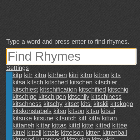
Type a word and press enter to find rhymes.
Settings
kitp
kitr
kitra
kitrhen
kitri
kitro
kitron
kits
kitsa
kitsch
kitsched
kitschen
kitschier
kitschiest
kitschification
kitschified
kitschig
kitschige
kitschigen
kitschily
kitschiness
kitschness
kitschy
kitset
kitsi
kitskii
kitskogo
kitskonstabels
kitso
kitson
kitsu
kitsui
kitsuke
kitsune
kitsutch
kitt
kitta
kittan
kittaneh
kittar
kittas
kittd
kitte
kitted
kittee
kittel
kittell
kittels
kittelson
kitten
kittenball
kittened
kittenhood
kittening
kittenish