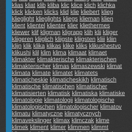
klias
kliat
klib
kliba
klic
klice
klich
klichka
klick
klicken
klicks
klid
klie
kliebert
klieg
klieglight
klieglights
kliegs
klieman
klien
klient
klientel
klienter
klier
kliethermes
kliewer
klif
kligman
kligrapp
klih
klii
kliiger
kliigeren
kliiglich
kliigste
kliigsten
kliii
kliin
klijn
klik
klika
klikas
klike
kliks
klikushestvo
klikushi
klil
klim
klima
klimaat
klimaet
klimakter
klimakterische
klimakterischen
klimakterischer
klimas
klimaszewski
klimat
klimata
klimate
klimatet
klimatets
klimaticheskie
klimaticheskikh
klimatisch
klimatische
klimatischen
klimatischer
klimatisierten
klimatisk
klimatiska
klimatiske
klimatologie
klimatologii
klimatologische
klimatologischen
klimatologischer
klimatov
klimatu
klimatyczne
klimatycznych
klimavekslinger
klimax
klimczak
klime
klimek
kliment
klimer
klimmen
klimmt