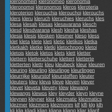
kleronomein
kleronomeo
kleronomia
kleronomoi
kleronomos
kleros
kleroteria
kleroterion
klerouchia
klerouchoi
klerouchs
klers
kleru
kleruch
kleruchies
kleruchs
kles
klesa
klesah
klesas
klesavarana
klesch
klesd
klesdvarana
klesh
klesha
kleshas
klesia
klesis
klesken
klesmer
kleso
kless
klet
kleta
klete
kleti
kletic
kletikos
kletka
kletkakh
kletke
kletki
kletochnogo
kletoi
kletois
kletok
kletos
klets
klett
kletter
klettern
kletterschuhe
klettert
kletterte
kletterten
klettr
kleu
kleubeck
kleur
kleuren
kleuring
kleurling
kleurlinge
kleurlingen
kleurrijke
kleurstof
kleurstoffen
kleuter
kleuters
klev
kleva
kleve
kleven
klever
klevet
kleveta
klevety
klew
klewang
klewangs
klewos
kley
kleyder
kleyn
kleyne
kleynen
kleyner
klez
klezmatic
klezmatics
klezmer
klezmers
klezmorim
klf
klfi
klg
klh
kli
klia
kliadi
klian
kliana
kliang
kliar
kliarif