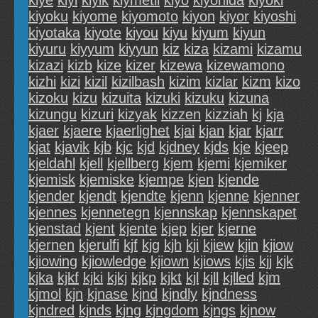
kiye
kiyi
kiyik
kiymetli
kiyo
kiyohida
kiyoki
kiyoku
kiyome
kiyomoto
kiyon
kiyor
kiyoshi
kiyotaka
kiyote
kiyou
kiyu
kiyum
kiyun
kiyuru
kiyyum
kiyyun
kiz
kiza
kizami
kizamu
kizazi
kizb
kize
kizer
kizewa
kizewamono
kizhi
kizi
kizil
kizilbash
kizim
kizlar
kizm
kizo
kizoku
kizu
kizuita
kizuki
kizuku
kizuna
kizungu
kizuri
kizyak
kizzen
kizziah
kj
kja
kjaer
kjaere
kjaerlighet
kjai
kjan
kjar
kjarr
kjat
kjavik
kjb
kjc
kjd
kjdney
kjds
kje
kjeep
kjeldahl
kjell
kjellberg
kjem
kjemi
kjemiker
kjemisk
kjemiske
kjempe
kjen
kjende
kjender
kjendt
kjendte
kjenn
kjenne
kjenner
kjennes
kjennetegn
kjennskap
kjennskapet
kjenstad
kjent
kjente
kjep
kjer
kjerne
kjernen
kjerulfi
kjf
kjg
kjh
kji
kjiew
kjin
kjiow
kjiowing
kjiowledge
kjiown
kjiows
kjis
kjj
kjk
kjka
kjkf
kjki
kjkj
kjkp
kjkt
kjl
kjll
kjlled
kjm
kjmol
kjn
kjnase
kjnd
kjndly
kjndness
kjndred
kjnds
kjng
kjngdom
kjngs
kjnow