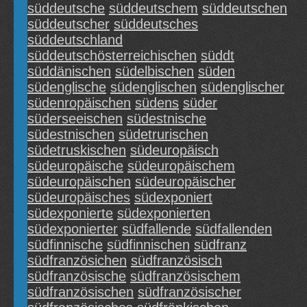
süddeutsche
süddeutschem
süddeutschen
süddeutscher
süddeutsches
süddeutschland
süddeutschösterreichischen
süddt
süddänischen
südelbischen
süden
südenglische
südenglischen
südenglischer
südenropäischen
südens
süder
süderseeischen
südestnische
südestnischen
südetrurischen
südetruskischen
südeuropäisch
südeuropäische
südeuropäischem
südeuropäischen
südeuropäischer
südeuropäisches
südexponiert
südexponierte
südexponierten
südexponierter
südfallende
südfallenden
südfinnische
südfinnischen
südfranz
südfranzösichen
südfranzösisch
südfranzösische
südfranzösischem
südfranzösischen
südfranzösischer