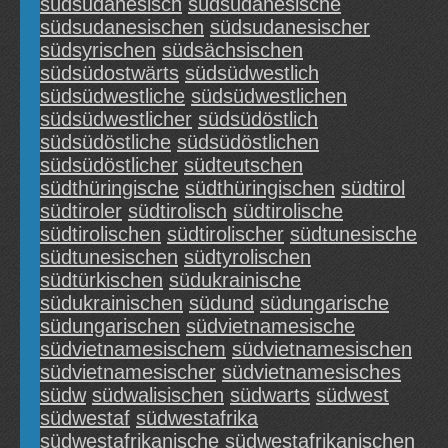
südsudanesisch
südsudanesische
südsudanesischen
südsudanesischer
südsyrischen
südsächsischen
südsüdostwärts
südsüdwestlich
südsüdwestliche
südsüdwestlichen
südsüdwestlicher
südsüdöstlich
südsüdöstliche
südsüdöstlichen
südsüdöstlicher
südteutschen
südthüringische
südthüringischen
südtirol
südtiroler
südtirolisch
südtirolische
südtirolischen
südtirolischer
südtunesische
südtunesischen
südtyrolischen
südtürkischen
südukrainische
südukrainischen
südund
südungarische
südungarischen
südvietnamesische
südvietnamesischem
südvietnamesischen
südvietnamesischer
südvietnamesisches
südw
südwalisischen
südwarts
südwest
südwestaf
südwestafrika
südwestafrikanische
südwestafrikanischen