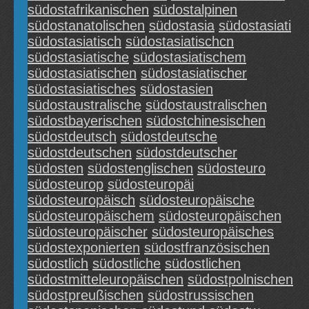
südostafrikanischen
südostalpinen
südostanatolischen
südostasia
südostasiati
südostasiatisch
südostasiatischcn
südostasiatische
südostasiatischem
südostasiatischen
südostasiatischer
südostasiatisches
südostasien
südostaustralische
südostaustralischen
südostbayerischen
südostchinesischen
südostdeutsch
südostdeutsche
südostdeutschen
südostdeutscher
südosten
südostenglischen
südosteuro
südosteurop
südosteuropäi
südosteuropäisch
südosteuropäische
südosteuropäischem
südosteuropäischen
südosteuropäischer
südosteuropäisches
südostexponierten
südostfranzösischen
südostlich
südostliche
südostlichen
südostmitteleuropäischen
südostpolnischen
südostpreußischen
südostrussischen