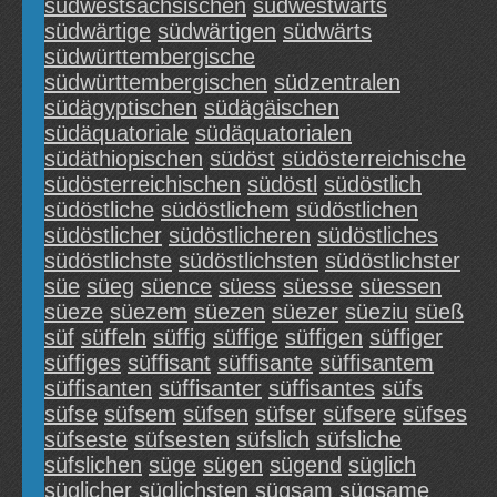
südwestsächsischen
südwestwärts
südwärtige
südwärtigen
südwärts
südwürttembergische
südwürttembergischen
südzentralen
südägyptischen
südägäischen
südäquatoriale
südäquatorialen
südäthiopischen
südöst
südösterreichische
südösterreichischen
südöstl
südöstlich
südöstliche
südöstlichem
südöstlichen
südöstlicher
südöstlicheren
südöstliches
südöstlichste
südöstlichsten
südöstlichster
süe
süeg
süence
süess
süesse
süessen
süeze
süezem
süezen
süezer
süeziu
süeß
süf
süffeln
süffig
süffige
süffigen
süffiger
süffiges
süffisant
süffisante
süffisantem
süffisanten
süffisanter
süffisantes
süfs
süfse
süfsem
süfsen
süfser
süfsere
süfses
süfseste
süfsesten
süfslich
süfsliche
süfslichen
süge
sügen
sügend
süglich
süglicher
süglichsten
sügsam
sügsame