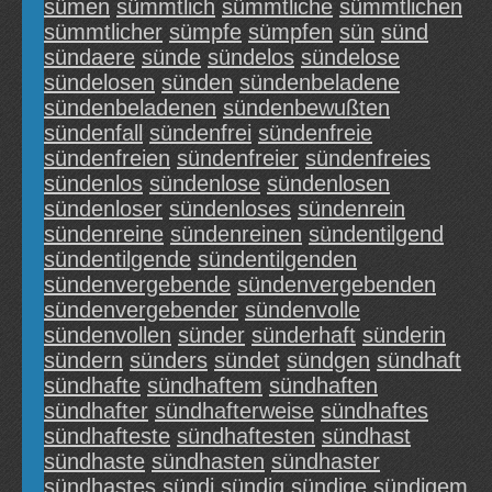
sümen
sümmtlich
sümmtliche
sümmtlichen
sümmtlicher
sümpfe
sümpfen
sün
sünd
sündaere
sünde
sündelos
sündelose
sündelosen
sünden
sündenbeladene
sündenbeladenen
sündenbewußten
sündenfall
sündenfrei
sündenfreie
sündenfreien
sündenfreier
sündenfreies
sündenlos
sündenlose
sündenlosen
sündenloser
sündenloses
sündenrein
sündenreine
sündenreinen
sündentilgend
sündentilgende
sündentilgenden
sündenvergebende
sündenvergebenden
sündenvergebender
sündenvolle
sündenvollen
sünder
sünderhaft
sünderin
sündern
sünders
sündet
sündgen
sündhaft
sündhafte
sündhaftem
sündhaften
sündhafter
sündhafterweise
sündhaftes
sündhafteste
sündhaftesten
sündhast
sündhaste
sündhasten
sündhaster
sündhastes
sündi
sündig
sündige
sündigem