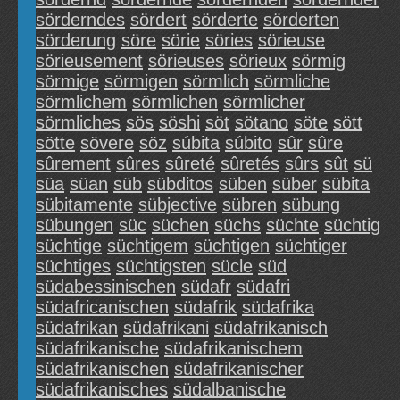
sörderndes
sördert
sörderte
sörderten
sörderung
söre
sörie
söries
sörieuse
sörieusement
sörieuses
sörieux
sörmig
sörmige
sörmigen
sörmlich
sörmliche
sörmlichem
sörmlichen
sörmlicher
sörmliches
sös
söshi
söt
sötano
söte
sött
sötte
sövere
söz
súbita
súbito
sûr
sûre
sûrement
sûres
sûreté
sûretés
sûrs
sût
sü
süa
süan
süb
sübditos
süben
süber
sübita
sübitamente
sübjective
sübren
sübung
sübungen
süc
süchen
süchs
süchte
süchtig
süchtige
süchtigem
süchtigen
süchtiger
süchtiges
süchtigsten
sücle
süd
südabessinischen
südafr
südafri
südafricanischen
südafrik
südafrika
südafrikan
südafrikani
südafrikanisch
südafrikanische
südafrikanischem
südafrikanischen
südafrikanischer
südafrikanisches
südalbanische