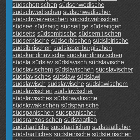
südschottischen
südschwedische
südschwedischen
südschwedischer
südschweizerischen
südschwäbischen
südsee
südseitig
südseitige
südseitigen
südseits
südsemitische
südsemitischen
südserbische
südserbischen
südsibirische
südsibirischen
südsiebenbürgischen
südskandinavische
südskandinavischen
südsla
südslav
südslavisch
südslavische
südslavischem
südslavischen
südslavischer
südslavisches
südslaw
südslawi
südslawisch
südslawische
südslawischem
südslawischen
südslawischer
südslawisches
südslowakische
südslowakischen
südspanische
südspanischen
südspanischer
südsranzösischen
südstaatlich
südstaatliche
südstaatlichen
südstaatlicher
südstaatliches
südsteirische
südsteirischen