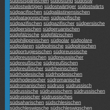
südostspanischen
südostund
südostw
südostwärtigen
südostwärtiger
südostwärts
südpacifischen
südpalästinensischen
südpatagonischen
südpazifische
südpazifischen
südpazifischer
südpersische
südpersischen
südperuanischen
südpfälzische
südpfälzischen
südphilippinischen
südpolar
südpolare
südpolaren
südpolnische
südpolnischen
südportugiesischen
südpreussische
südpreussischen
südpreussischer
südpreußische
südpreußischen
südpreußischer
südrheinischen
südrhodesische
südrhodesischen
südrhodesischer
südromanische
südromanischen
südruss
südrussisch
südrussische
südrussischem
südrussischen
südrussischer
südrussisches
südsaharischen
südschlesischen
südschleswigsche
südschleswigschen