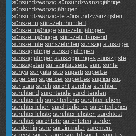
sünsundzwanzig
sünsundzwanzigjährige
sünsundzwanzigjährigen
sünsundzwanzigste
sünsundzwanzigsten
sünszehn
sünszehnhundert
sünszehnjährige
sünszehnjährigen
sünszehnjähriger
sünszehntausend
sünszehnte
sünszehnten
sünszig
sünsziger
sünszigjährige
sünszigjährigen
sünszigjähriger
sünszigjähriges
sünszigste
sünszigsten
sünszigtausend
sünt
sünte
sünya
sünyatä
süo
süperb
süperbe
süperben
süperber
süperbes
süplica
süq
sür
süra
sürch
sürcht
sürchte
sürchten
sürchtend
sürchtende
sürchtenden
sürchterlich
sürchterliche
sürchterlichem
sürchterlichen
sürchterlicher
sürchterliches
sürchterlichste
sürchterlichsten
sürchtest
sürchtet
sürchtete
sürchteten
sürder
sürderhin
süre
süreinander
sürement
sürerst
süres
süret
süretd
sürete
süretes