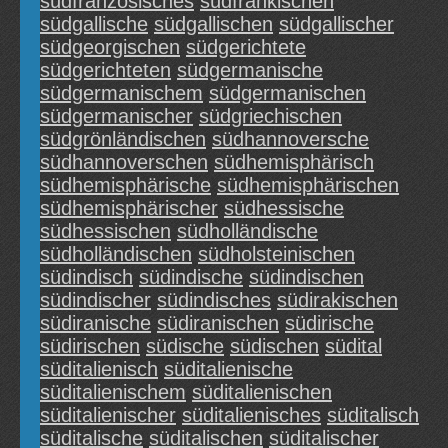
südfranzösisches
südfränkischen
südgallische
südgallischen
südgallischer
südgeorgischen
südgerichtete
südgerichteten
südgermanische
südgermanischem
südgermanischen
südgermanischer
südgriechischen
südgrönländischen
südhannoversche
südhannoverschen
südhemisphärisch
südhemisphärische
südhemisphärischen
südhemisphärischer
südhessische
südhessischen
südholländische
südholländischen
südholsteinischen
südindisch
südindische
südindischen
südindischer
südindisches
südirakischen
südiranische
südiranischen
südirische
südirischen
südische
südischen
südital
süditalienisch
süditalienische
süditalienischem
süditalienischen
süditalienischer
süditalienisches
süditalisch
süditalische
süditalischen
süditalischer