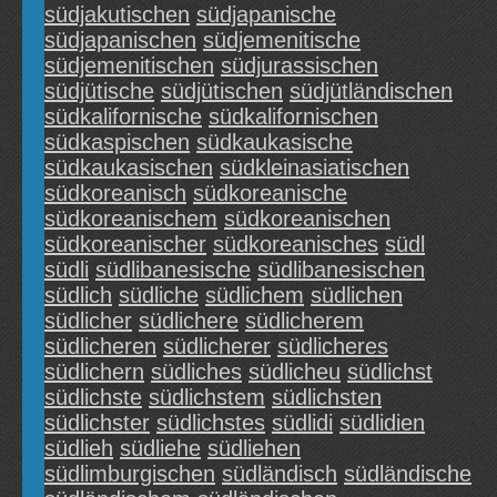
südjakutischen
südjapanische
südjapanischen
südjemenitische
südjemenitischen
südjurassischen
südjütische
südjütischen
südjütländischen
südkalifornische
südkalifornischen
südkaspischen
südkaukasische
südkaukasischen
südkleinasiatischen
südkoreanisch
südkoreanische
südkoreanischem
südkoreanischen
südkoreanischer
südkoreanisches
südl
südli
südlibanesische
südlibanesischen
südlich
südliche
südlichem
südlichen
südlicher
südlichere
südlicherem
südlicheren
südlicherer
südlicheres
südlichern
südliches
südlicheu
südlichst
südlichste
südlichstem
südlichsten
südlichster
südlichstes
südlidi
südlidien
südlieh
südliehe
südliehen
südlimburgischen
südländisch
südländische