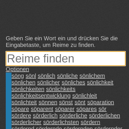
Geben Sie ein Wort ein und drücken Sie die
Eingabetaste, um Reime zu finden.
Optionen
söng
sönl
sönlich
sönliche
sönlichem
sönlichen
sönlicher
sönliches
sönlichkeit
sönlichkeiten
sönlichkeits
sönlichkeitsentwicklung
sönlichleit
sönlichteit
sönnen
sönst
sönt
söparation
söpare
söparent
söparer
söpares
sör
sördere
sörderlich
sörderliche
sörderlichen
sörderlicher
sörderlichsten
sördern
sördernd
sördernde
sördernden
sördernder