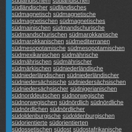
südländischem
südländischen
südländischer
südländisches
südmagnetisch
südmagnetische
südmagnetischen
südmagnetisches
südmainischen
südmandschurische
südmandschurischen
südmarokkanische
südmarokkanischen
südmediterranen
südmesopotamische
südmesopotamischen
südmexikanischen
südmährische
südmährischen
südmährischer
südmärkischen
südniederländische
südniederländischen
südniederländischer
südniedersächsische
südniedersächsischen
südniedersächsischer
südnigerianischen
südnorddeutschen
südnorwegische
südnorwegischen
südnördlich
südnördliche
südnördlichen
südnördlicher
südoldenburgische
südoldenburgischen
südorientierte
südorientierten
südossetischen
südost
südostafrikanische