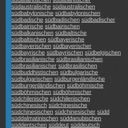
südatlantischen
südatlantischer
südaustralische
südaustralischen
südbabylonische
südbabylonischen
südbadische
südbadischen
südbadischer
südbairische
südbairischen
südbalkanischen
südbaltische
südbaltischen
südbayerische
südbayerischen
südbayerischer
südbayrische
südbayrischen
südbelgischen
südbrasilianische
südbrasilianischen
südbrasilianischer
südbrasilischen
südbuddhistischen
südbulgarische
südbulgarischen
südburgenländische
südburgenländischen
südböhmische
südböhmischen
südböhmischer
südchilenische
südchilenischen
südchinesisch
südchinesische
südchinesischen
südchinesischer
südd
süddalmatinischen
süddanubischen
süddentschen
süddeut
süddeutsch