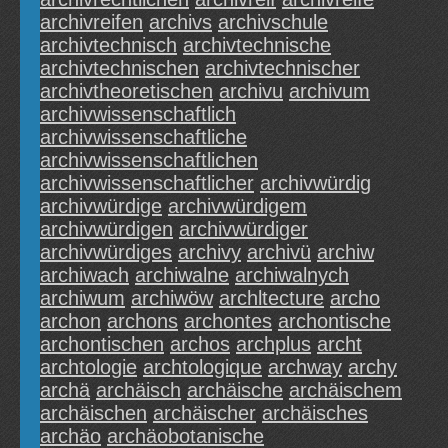
archivreifen
archivs
archivschule
archivtechnisch
archivtechnische
archivtechnischen
archivtechnischer
archivtheoretischen
archivu
archivum
archivwissenschaftlich
archivwissenschaftliche
archivwissenschaftlichen
archivwissenschaftlicher
archivwürdig
archivwürdige
archivwürdigem
archivwürdigen
archivwürdiger
archivwürdiges
archivy
archivü
archiw
archiwach
archiwalne
archiwalnych
archiwum
archiwöw
archltecture
archo
archon
archons
archontes
archontische
archontischen
archos
archplus
archt
archtologie
archtologique
archway
archy
archä
archäisch
archäische
archäischem
archäischen
archäischer
archäisches
archäo
archäobotanische