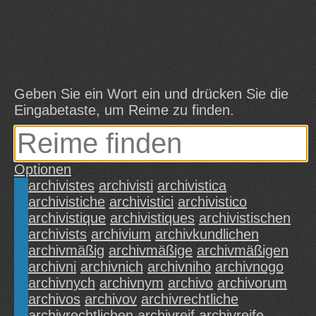
Geben Sie ein Wort ein und drücken Sie die
Eingabetaste, um Reime zu finden.
Optionen
archivistes
archivisti
archivistica
archivistiche
archivistici
archivistico
archivistique
archivistiques
archivistischen
archivists
archivium
archivkundlichen
archivmäßig
archivmäßige
archivmäßigen
archivni
archivnich
archivniho
archivnogo
archivnych
archivnym
archivo
archivorum
archivos
archivov
archivrechtliche
archivrechtlichen
archivreif
archivreife