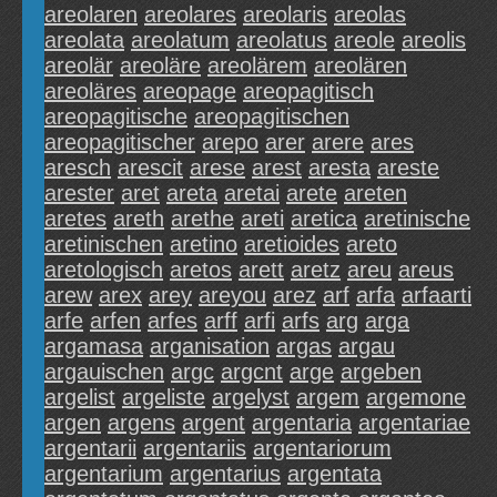
areolaren
areolares
areolaris
areolas
areolata
areolatum
areolatus
areole
areolis
areolär
areoläre
areolärem
areolären
areoläres
areopage
areopagitisch
areopagitische
areopagitischen
areopagitischer
arepo
arer
arere
ares
aresch
arescit
arese
arest
aresta
areste
arester
aret
areta
aretai
arete
areten
aretes
areth
arethe
areti
aretica
aretinische
aretinischen
aretino
aretioides
areto
aretologisch
aretos
arett
aretz
areu
areus
arew
arex
arey
areyou
arez
arf
arfa
arfaarti
arfe
arfen
arfes
arff
arfi
arfs
arg
arga
argamasa
arganisation
argas
argau
argauischen
argc
argcnt
arge
argeben
argelist
argeliste
argelyst
argem
argemone
argen
argens
argent
argentaria
argentariae
argentarii
argentariis
argentariorum
argentarium
argentarius
argentata