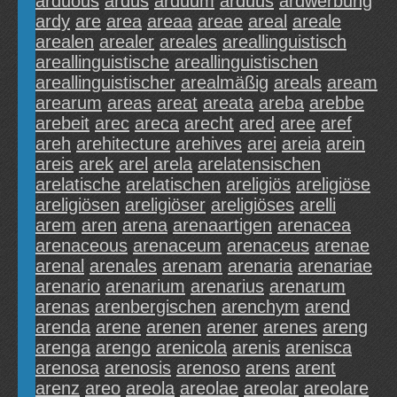
arduous
ardus
arduum
arduus
ardwerbung
ardy
are
area
areaa
areae
areal
areale
arealen
arealer
areales
areallinguistisch
areallinguistische
areallinguistischen
areallinguistischer
arealmäßig
areals
aream
arearum
areas
areat
areata
areba
arebbe
arebeit
arec
areca
arecht
ared
aree
aref
areh
arehitecture
arehives
arei
areia
arein
areis
arek
arel
arela
arelatensischen
arelatische
arelatischen
areligiös
areligiöse
areligiösen
areligiöser
areligiöses
arelli
arem
aren
arena
arenaartigen
arenacea
arenaceous
arenaceum
arenaceus
arenae
arenal
arenales
arenam
arenaria
arenariae
arenario
arenarium
arenarius
arenarum
arenas
arenbergischen
arenchym
arend
arenda
arene
arenen
arener
arenes
areng
arenga
arengo
arenicola
arenis
arenisca
arenosa
arenosis
arenoso
arens
arent
arenz
areo
areola
areolae
areolar
areolare