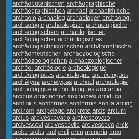
archäobotanischen
archäographische
archäographischen
archäol
archäolithische
archäolo
archäolog
archäologen
archäologi
archäologie
archäologisch
archäologische
archäologischem
archäologischen
archäologischer
archäologisches
archäologischhistorischen
archäometrische
archäometrischen
archäozoologische
archäozoologischen
archäozoologischer
archéol
archéologie
archéologique
archéologiques
archéologue
archéologues
archétype
archétypes
archöol
archöologie
archöologique
archöologiques
arci
arcia
arcibus
arcidiacono
arcidiocesi
arciduca
arcifinius
arciformes
arciformis
arcilla
arcing
arcinom
arcipelago
arciprete
arcis
arcium
arcius
arcivescovado
arcivescovato
arcivescovi
arcivescovile
arcivescovo
arck
arcke
arcks
arcl
arcli
arcn
arcnaria
arco