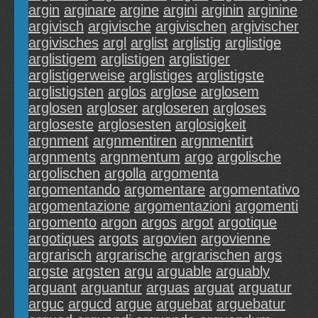
argin
arginare
argine
argini
arginin
arginine
argivisch
argivische
argivischen
argivischer
argivisches
argl
arglist
arglistig
arglistige
arglistigem
arglistigen
arglistiger
arglistigerweise
arglistiges
arglistigste
arglistigsten
arglos
arglose
arglosem
arglosen
argloser
argloseren
argloses
argloseste
arglosesten
arglosigkeit
argnment
argnmentiren
argnmentirt
argnments
argnmentum
argo
argolische
argolischen
argolla
argomenta
argomentando
argomentare
argomentativo
argomentazione
argomentazioni
argomenti
argomento
argon
argos
argot
argotique
argotiques
argots
argovien
argovienne
argrarisch
argrarische
argrarischen
args
argste
argsten
argu
arguable
arguably
arguant
arguantur
arguas
arguat
arguatur
arguc
argucd
argue
arguebat
arguebatur