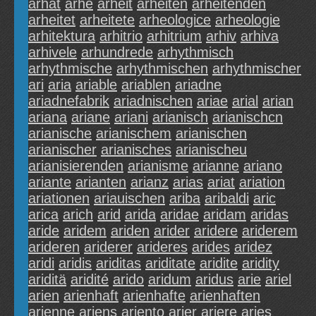
arhat
arhe
arheit
arheiten
arheitenden
arheitet
arheitete
arheologice
arheologie
arhitektura
arhitrio
arhitrium
arhiv
arhiva
arhivele
arhundrede
arhythmisch
arhythmische
arhythmischen
arhythmischer
ari
aria
ariable
ariablen
ariadne
ariadnefabrik
ariadnischen
ariae
arial
arian
ariana
ariane
ariani
arianisch
arianischcn
arianische
arianischem
arianischen
arianischer
arianisches
arianischeu
arianisierenden
arianisme
arianne
ariano
ariante
arianten
arianz
arias
ariat
ariation
ariationen
ariauischen
ariba
aribaldi
aric
arica
arich
arid
arida
aridae
aridam
aridas
aride
aridem
ariden
arider
aridere
ariderem
arideren
ariderer
arideres
arides
aridez
aridi
aridis
ariditas
ariditate
aridite
aridity
ariditä
aridité
arido
aridum
aridus
arie
ariel
arien
arienhaft
arienhafte
arienhaften
arienne
ariens
ariento
arier
ariere
aries