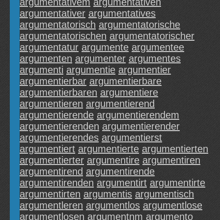
argumentativem
argumentativen
argumentativer
argumentatives
argumentatorisch
argumentatorische
argumentatorischen
argumentatorischer
argumentatur
argumente
argumentee
argumenten
argumenter
argumentes
argumenti
argumentie
argumentier
argumentierbar
argumentierbare
argumentierbaren
argumentiere
argumentieren
argumentierend
argumentierende
argumentierendem
argumentierenden
argumentierender
argumentierendes
argumentierst
argumentiert
argumentierte
argumentierten
argumentierter
argumentire
argumentiren
argumentirend
argumentirende
argumentirenden
argumentirt
argumentirte
argumentirten
argumentis
argumentisch
argumentleren
argumentlos
argumentlose
argumentlosen
argumentnm
argumento