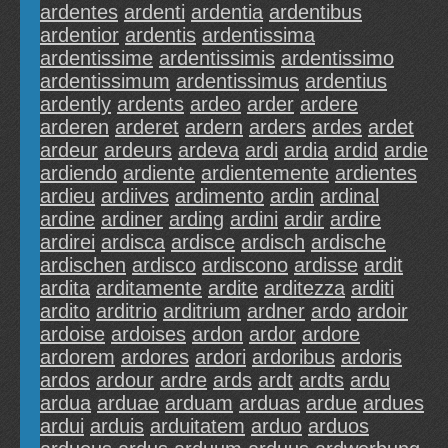
ardentes
ardenti
ardentia
ardentibus
ardentior
ardentis
ardentissima
ardentissime
ardentissimis
ardentissimo
ardentissimum
ardentissimus
ardentius
ardently
ardents
ardeo
arder
ardere
arderen
arderet
ardern
arders
ardes
ardet
ardeur
ardeurs
ardeva
ardi
ardia
ardid
ardie
ardiendo
ardiente
ardientemente
ardientes
ardieu
ardiives
ardimento
ardin
ardinal
ardine
ardiner
arding
ardini
ardir
ardire
ardirei
ardisca
ardisce
ardisch
ardische
ardischen
ardisco
ardiscono
ardisse
ardit
ardita
arditamente
ardite
arditezza
arditi
ardito
arditrio
arditrium
ardner
ardo
ardoir
ardoise
ardoises
ardon
ardor
ardore
ardorem
ardores
ardori
ardoribus
ardoris
ardos
ardour
ardre
ards
ardt
ardts
ardu
ardua
arduae
arduam
arduas
ardue
ardues
ardui
arduis
arduitatem
arduo
arduos