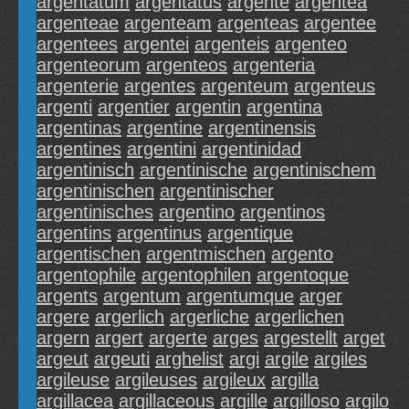
argentatum
argentatus
argente
argentea
argenteae
argenteam
argenteas
argentee
argentees
argentei
argenteis
argenteo
argenteorum
argenteos
argenteria
argenterie
argentes
argenteum
argenteus
argenti
argentier
argentin
argentina
argentinas
argentine
argentinensis
argentines
argentini
argentinidad
argentinisch
argentinische
argentinischem
argentinischen
argentinischer
argentinisches
argentino
argentinos
argentins
argentinus
argentique
argentischen
argentmischen
argento
argentophile
argentophilen
argentoque
argents
argentum
argentumque
arger
argere
argerlich
argerliche
argerlichen
argern
argert
argerte
arges
argestellt
arget
argeut
argeuti
arghelist
argi
argile
argiles
argileuse
argileuses
argileux
argilla
argillacea
argillaceous
argille
argilloso
argilo