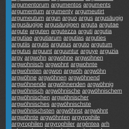
argumentorum
argumentos
arguments
argumentum
argumenty
argumeutirt
argumeutum
argun
arguo
argus
argusäugig
argusäugige
argusäugigen
arguta
argutae
argute
arguten
argutezza
arguti
argutia
argutiae
argutiarum
argutias
arguties
argutiis
argutis
argutius
arguto
argutum
argutus
arguunt
arguuntur
arguye
arguzia
argv
argwohn
argwohne
argwohnen
argwohnisch
argwohnt
argwohnte
argwohnten
argwon
argwöh
argwöhn
argwöhne
argwöhnen
argwöhnend
argwöhnende
argwöhnenden
argwöhnig
argwöhnisch
argwöhnische
argwöhnischem
argwöhnischen
argwöhnischer
argwöhnisches
argwöhnischste
argwöhnischsten
argwöhnst
argwöhnt
argwöhnte
argwöhnten
argyrophile
argyrophilen
argyrophiler
argéntea
arh