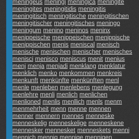
meningeus
meningi
meningica
meningite
meningites
meningitidis
meningitis
meningitisch
meningitische
meningitischen
meningitischer
meningitisches
meningo
meningum
menino
meninos
meninx
menippeische
menippeischen
menippische
menippischen
menis
meniscal
menisch
menische
menischen
menischer
menisches
menisci
menisco
meniscus
menit
menius
menj
menja
menjadi
menklang
menklatur
menklich
menko
menkommen
menkreis
menkunft
menkünfte
menkünften
menl
menle
menleben
menlebens
menlegung
menlehre
menli
menlich
menlichen
menlioned
menlis
menllich
menls
menm
menmehrheit
menn
menne
mennen
menner
mennern
mennes
menneske
menneskelig
menneskelige
menneskene
mennesker
mennesket
menneskets
menni
mennich
mennig
mennige
mennigen