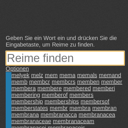
Geben Sie ein Wort ein und drücken Sie die
Eingabetaste, um Reime zu finden.
Optionen
melyek
melz
mem
mema
memals
memand
memb
membcr
membcrs
memben
member
membera
membere
membered
memberi
membering
memberof
members
membership
memberships
membersof
memberstates
membr
membra
membran
membrana
membranacca
membranacea
membranaceae
membranaceam
membranacei
membranaceis