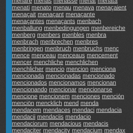
menare
menas
menasse
menat
menata
menati
menato
menau
menava
menaçaient
menaçait
menaçant
menaçante
menaçantes
menaçants
menbach
menballung
menbedingungen
menbereiche
menberg
menbers
menbles
menbra
menbrach
menbrechen
menbres
menbringen
menbruch
menbruchs
menc
mence
menceau
menceaus
mencement
mencer
menchliche
menchlichen
menchlicher
mencio
mencion
menciona
mencionada
mencionadas
mencionado
mencionados
mencionamos
mencionan
mencionando
mencionar
mencionarse
mencione
mencionem
menciones
mención
menciön
mencklich
mend
menda
mendacem
mendaces
mendaci
mendacia
mendacii
mendaciis
mendacio
mendaciorum
mendacious
mendacis
mendaciter
mendacity
mendacium
mendax