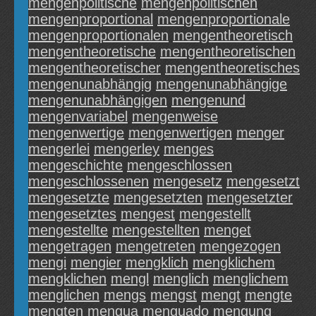
mengenpolitische
mengenpolitischen
mengenproportional
mengenproportionale
mengenproportionalen
mengentheoretisch
mengentheoretische
mengentheoretischen
mengentheoretischer
mengentheoretisches
mengenunabhängig
mengenunabhängige
mengenunabhängigen
mengenund
mengenvariabel
mengenweise
mengenwertige
mengenwertigen
menger
mengerlei
mengerley
menges
mengeschichte
mengeschlossen
mengeschlossenen
mengesetz
mengesetzt
mengesetzte
mengesetzten
mengesetzter
mengesetztes
mengest
mengestellt
mengestellte
mengestellten
menget
mengetragen
mengetreten
mengezogen
mengi
mengier
mengklich
mengklichem
mengklichen
mengl
menglich
menglichem
menglichen
mengs
mengst
mengt
mengte
mengten
mengua
menguado
mengung