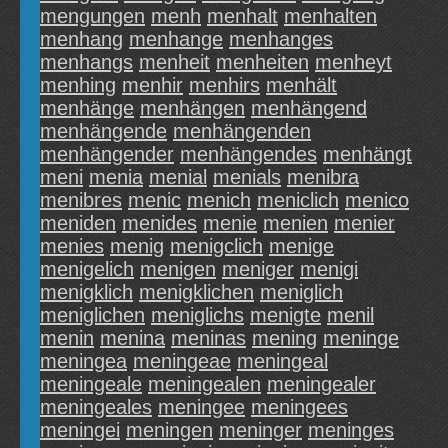
mengungen
menh
menhalt
menhalten
menhang
menhange
menhanges
menhangs
menheit
menheiten
menheyt
menhing
menhir
menhirs
menhält
menhänge
menhängen
menhängend
menhängende
menhängenden
menhängender
menhängendes
menhängt
meni
menia
menial
menials
menibra
menibres
menic
menich
meniclich
menico
meniden
menides
menie
menien
menier
menies
menig
menigclich
menige
menigelich
menigen
meniger
menigi
menigklich
menigklichen
meniglich
meniglichen
meniglichs
menigte
menil
menin
menina
meninas
mening
meninge
meningea
meningeae
meningeal
meningeale
meningealen
meningealer
meningeales
meningee
meningees
meningei
meningen
meninger
meninges