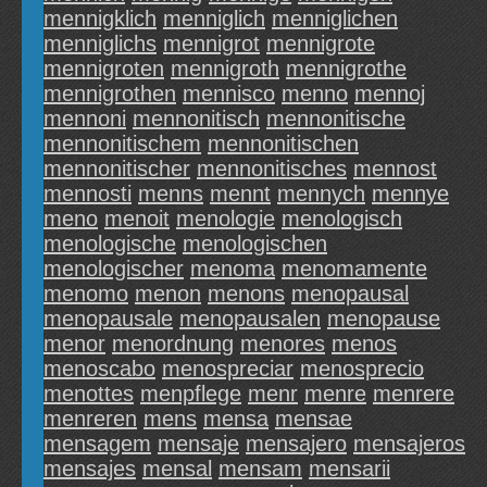
mennigklich
menniglich
menniglichen
menniglichs
mennigrot
mennigrote
mennigroten
mennigroth
mennigrothe
mennigrothen
mennisco
menno
mennoj
mennoni
mennonitisch
mennonitische
mennonitischem
mennonitischen
mennonitischer
mennonitisches
mennost
mennosti
menns
mennt
mennych
mennye
meno
menoit
menologie
menologisch
menologische
menologischen
menologischer
menoma
menomamente
menomo
menon
menons
menopausal
menopausale
menopausalen
menopause
menor
menordnung
menores
menos
menoscabo
menospreciar
menosprecio
menottes
menpflege
menr
menre
menrere
menreren
mens
mensa
mensae
mensagem
mensaje
mensajero
mensajeros
mensajes
mensal
mensam
mensarii