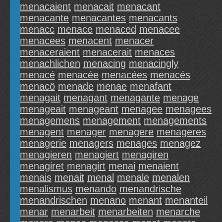
menacaient
menacait
menacant
menacante
menacantes
menacants
menacc
menace
menaced
menacee
menacees
menacent
menacer
menaceraient
menacerait
menaces
menachlichen
menacing
menacingly
menacé
menacée
menacées
menacés
menacö
menade
menae
menafant
menagait
menagant
menagante
menage
menageait
menageant
menagee
menagees
menagemens
menagement
menagements
menagent
menager
menagere
menageres
menagerie
menagers
menages
menagez
menagieren
menagiert
menagiren
menagiret
menagirt
menai
menaient
menais
menait
menal
menale
menalen
menalismus
menando
menandrische
menandrischen
menano
menant
menanteil
menar
menarbeit
menarbeiten
menarche