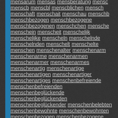
mensarum
mensas
mensberatung
mensc
menscb
menscbl
menscblichen
mensch
menschaft
menschait
menschau
menschb
menschbezogen
menschbezogene
menschbezogenen
menschchen
mensche
menschein
menscheit
menschelijk
menschelijke
menscheln
menschelnde
menschelnden
menschelt
menschelte
menschen
menschenalter
menschenarm
menschenarme
menschenarmen
menschenarmer
menschenarmes
menschenartig
menschenartige
menschenartigen
menschenartiger
menschenartiges
menschenbefreiende
menschenbefreienden
menschenbeglückende
menschenbeglückenden
menschenbeglückender
menschenbelebten
menschenbewohnte
menschenbewohnten
menschenbezogen
menschenbezogene