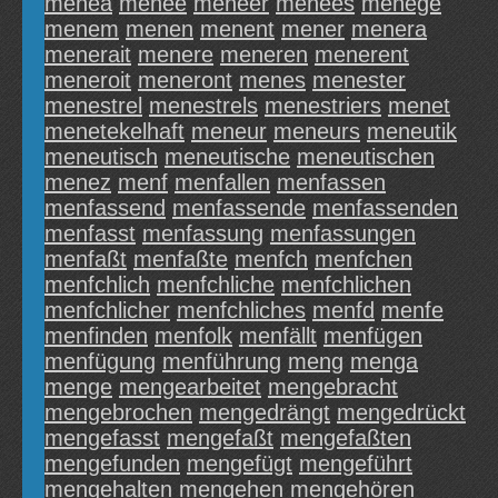
menea
menee
meneer
menees
menege
menem
menen
menent
mener
menera
menerait
menere
meneren
menerent
meneroit
meneront
menes
menester
menestrel
menestrels
menestriers
menet
menetekelhaft
meneur
meneurs
meneutik
meneutisch
meneutische
meneutischen
menez
menf
menfallen
menfassen
menfassend
menfassende
menfassenden
menfasst
menfassung
menfassungen
menfaßt
menfaßte
menfch
menfchen
menfchlich
menfchliche
menfchlichen
menfchlicher
menfchliches
menfd
menfe
menfinden
menfolk
menfällt
menfügen
menfügung
menführung
meng
menga
menge
mengearbeitet
mengebracht
mengebrochen
mengedrängt
mengedrückt
mengefasst
mengefaßt
mengefaßten
mengefunden
mengefügt
mengeführt
mengehalten
mengehen
mengehören