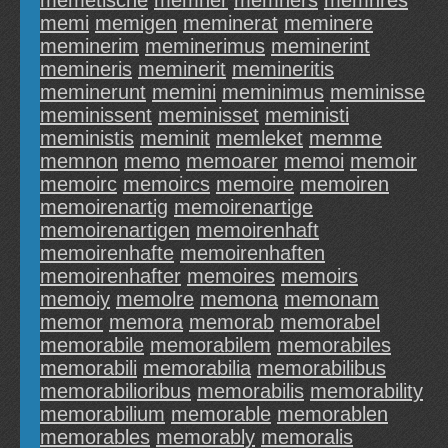
memetische
memher
memhers
memhres
memi
memigen
meminerat
meminere
meminerim
meminerimus
meminerint
memineris
meminerit
memineritis
meminerunt
memini
meminimus
meminisse
meminissent
meminisset
meministi
meministis
meminit
memleket
memme
memnon
memo
memoarer
memoi
memoir
memoirc
memoircs
memoire
memoiren
memoirenartig
memoirenartige
memoirenartigen
memoirenhaft
memoirenhafte
memoirenhaften
memoirenhafter
memoires
memoirs
memoiy
memolre
memona
memonam
memor
memora
memorab
memorabel
memorabile
memorabilem
memorabiles
memorabili
memorabilia
memorabilibus
memorabilioribus
memorabilis
memorability
memorabilium
memorable
memorablen
memorables
memorably
memoralis