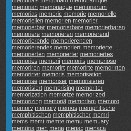
memorials
memoriam
memoriamque
memorian
memoriaque
memoriarum
memorias
memoric
memorie
memorielle
memoriellen
memorien
memorier
memorierbar
memorierbare
memorierbaren
memoriere
memorieren
memorierend
memorierende
memorierenden
memorierendes
memoriert
memorierte
memorierten
memorierter
memoriertes
memories
memorii
memoriis
memorioso
memoriren
memorirt
memorirte
memorirten
memorirter
memoris
memorisation
memorise
memoriser
memorisieren
memorisiert
memorising
memoriter
memorization
memorize
memorized
memorizing
memoriä
memorlam
memoro
memorv
memory
memos
memphitische
memphitischen
memphitischer
memri
mems
memt
memte
memu
memuary
memöria
men
mena
menac
menaca